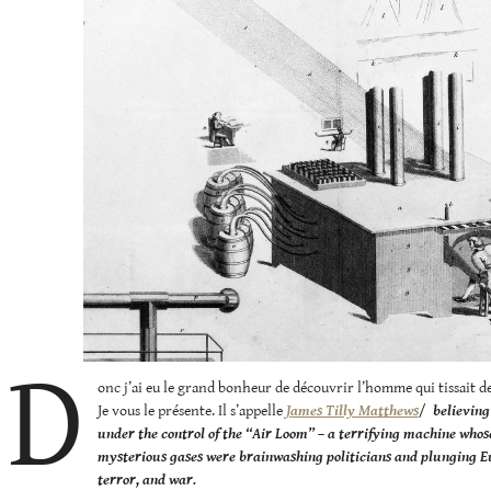
D
onc j’ai eu le grand bonheur de découvrir l’homme qui tissait de l
Je vous le présente. Il s’appelle
James Tilly Matthews
/
believing
under the control of the “Air Loom” – a terrifying machine who
mysterious gases were brainwashing politicians and plunging Eu
terror, and war.