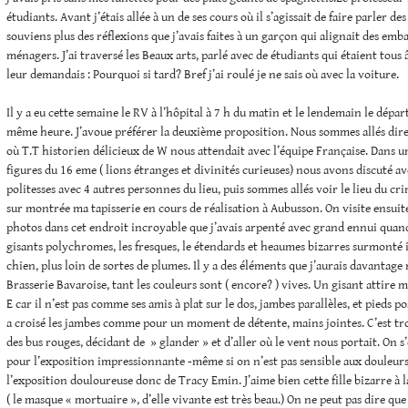
étudiants. Avant j’étais allée à un de ses cours où il s’agissait de faire parler des
souviens plus des réflexions que j’avais faites à un garçon qui alignait des emb
ménagers. J’ai traversé les Beaux arts, parlé avec de étudiants qui étaient tous â
leur demandais : Pourquoi si tard? Bref j’ai roulé je ne sais où avec la voiture.
Il y a eu cette semaine le RV à l’hôpital à 7 h du matin et le lendemain le dépar
même heure. J’avoue préférer la deuxième proposition. Nous sommes allés di
où T.T historien délicieux de W nous attendait avec l’équipe Française. Dans 
figures du 16 eme ( lions étranges et divinités curieuses) nous avons discuté a
politesses avec 4 autres personnes du lieu, puis sommes allés voir le lieu du cri
sur montrée ma tapisserie en cours de réalisation à Aubusson. On visite ensuite
photos dans cet endroit incroyable que j’avais arpenté avec grand ennui quand 
gisants polychromes, les fresques, le étendards et heaumes bizarres surmonté ic
chien, plus loin de sortes de plumes. Il y a des éléments que j’aurais davantage
Brasserie Bavaroise, tant les couleurs sont ( encore? ) vives. Un gisant attire 
E car il n’est pas comme ses amis à plat sur le dos, jambes parallèles, et pieds pos
a croisé les jambes comme pour un moment de détente, mains jointes. C’est tro
des bus rouges, décidant de » glander » et d’aller où le vent nous portait. On s’
pour l’exposition impressionnante -même si on n’est pas sensible aux douleur
l’exposition douloureuse donc de Tracy Emin. J’aime bien cette fille bizarre à
( le masque « mortuaire », d’elle vivante est très beau.) On ne peut pas dire que 