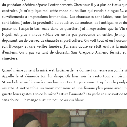
du pantalon déchiré dépasse l’entendement. Chez nous il y a plus de tissus que 
contraire. Je m’explique mal cette mode du haillon qui rendait dingue R., e
survêtements à impressions immondes… Les chaussures sont laides, tous les
sont laides. J’adore la proximité du boucher, du soudeur, de l’antiquaire et d
passer du temps là-bas, mais dans ce quartier. J’ai l’impression que la Via
Napoli est plus « mode ».Mais on ne l’a pas parcourue en entier. Je m’y
dépassant un de ces rez de chaussée si particuliers. On voit tout et en l’occu
son lit-oups- et une veillée funèbre. J’ai sans doute ce récit écrit à la m
d’Amiens. On a pas vu tant de choses!… San Gregorio Armeno fermé.. et .
cimetière.
Quand même ça sent la misère et la démerde. Je donne à un jeune garçon le s
Appelle le et démerde toi, lui dis-je. Oh hier soir le resto tout en cér
Stromboli et en blouse à manches courtes. La patronne. Trop bon le poulp
assiette. A notre table un vieux monsieur et une femme plus jeune avec 
guette leurs gestes. Est-ce la nièce? Est-ce l’amante?. On parle et eux sont de
sans doute. Elle mange aussi un poulpe au vin blanc.