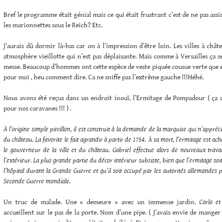
Bref le programme était génial mais ce qui était frustrant c’est de ne pas ass
les marionnettes sous le Reich? Etc.
J’aurais dû dormir là-bas car on à l’impression d’être loin. Les villes à ch
atmosphère vieillotte qui n’est pas déplaisante. Mais comme à Versailles ça se
messe. Beaucoup d’hommes ont cette espèce de veste piquée cousue verte que 
pour moi , heu comment dire. Ca ne sniffe pas l’extrême gauche !!!Héhé.
Nous avons été reçus dans un endroit inouï, l’Ermitage de Pompadour ( ça
pour nos caravanes !!! ) .
À l’origine simple pavillon, il est construit à la demande de la marquise qui n’appr
du château. La favorite le fait agrandir à partir de 1754. À sa mort, l’ermitage est ache
le gouverneur de la ville et du château. Gabriel effectue alors de nouveaux travau
l’extérieur. La plus grande partie du décor intérieur subsiste, bien que l’ermitage s
l’hôpital durant la Grande Guerre et qu’il soit occupé par les autorités allemandes 
Seconde Guerre mondiale.
Un truc de malade. Une « demeure » avec un immense jardin.
Carlo et
accueillent sur le pas de la porte. Nom d’une pipe. ( J’avais envie de mang