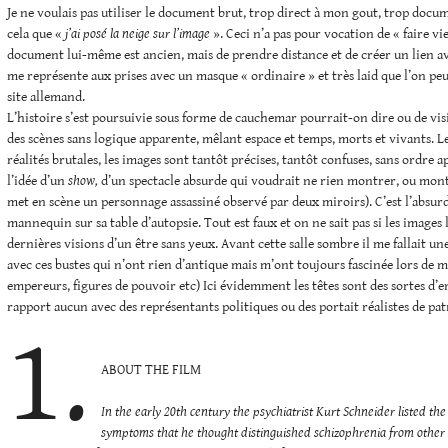
Je ne voulais pas utiliser le document brut, trop direct à mon gout, trop docum
cela que «
j’ai posé la neige sur l’image
». Ceci n’a pas pour vocation de « faire vie
document lui-même est ancien, mais de prendre distance et de créer un lien ave
me représente aux prises avec un masque « ordinaire » et très laid que l’on pe
site allemand.
L’histoire s’est poursuivie sous forme de cauchemar pourrait-on dire ou de visi
des scènes sans logique apparente, mêlant espace et temps, morts et vivants. L
réalités brutales, les images sont tantôt précises, tantôt confuses, sans ordre a
l’idée d’un
show,
d’un spectacle absurde qui voudrait ne rien montrer, ou montr
met en scène un personnage assassiné observé par deux miroirs). C’est l’absurd
mannequin sur sa table d’autopsie. Tout est faux et on ne sait pas si les images
dernières visions d’un être sans yeux. Avant cette salle sombre il me fallait u
avec ces bustes qui n’ont rien d’antique mais m’ont toujours fascinée lors de me
empereurs, figures de pouvoir etc) Ici évidemment les têtes sont des sortes d’e
rapport aucun avec des représentants politiques ou des portait réalistes de pat
1.
ABOUT THE FILM
In the early 20th century the psychiatrist Kurt Schneider listed the
symptoms that he thought distinguished schizophrenia from other 