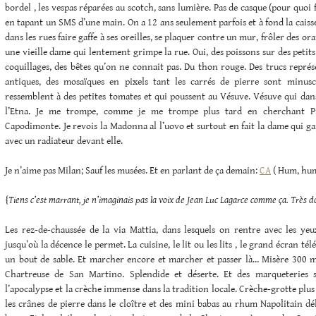
bordel , les vespas réparées au scotch, sans lumière. Pas de casque (pour quoi fa
en tapant un SMS d’une main. On a 12 ans seulement parfois et à fond la caisse.
dans les rues faire gaffe à ses oreilles, se plaquer contre un mur, frôler des or
une vieille dame qui lentement grimpe la rue. Oui, des poissons sur des petits
coquillages, des bêtes qu’on ne connait pas. Du thon rouge. Des trucs repré
antiques, des mosaïques en pixels tant les carrés de pierre sont minus
ressemblent à des petites tomates et qui poussent au Vésuve. Vésuve qui da
l’Etna. Je me trompe, comme je me trompe plus tard en cherchant Pi
Capodimonte. Je revois la Madonna al l’uovo et surtout en fait la dame qui gar
avec un radiateur devant elle.
Je n’aime pas Milan; Sauf les musées. Et en parlant de ça demain:
CA
( Hum, hum
{
Tiens c’est marrant, je n’imaginais pas la voix de Jean Luc Lagarce comme ça. Très 
Les rez-de-chaussée de la via Mattia, dans lesquels on rentre avec les yeu
jusqu’où la décence le permet. La cuisine, le lit ou les lits , le grand écran té
un bout de sable. Et marcher encore et marcher et passer là… Misère 300 
Chartreuse de San Martino. Splendide et déserte. Et des marqueteries 
l’apocalypse et la crèche immense dans la tradition locale. Crèche-grotte pl
les crânes de pierre dans le cloître et des mini babas au rhum Napolitain dél