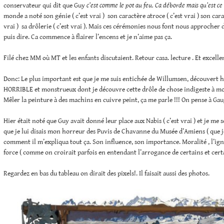
conservateur qui dit que Guy
c’est comme le pot au feu. Ca déborde mais qu’est ce
monde a noté son génie ( c’est vrai ) son caractère atroce ( c’est vrai ) son cara
vrai ) sa drôlerie ( c’est vrai ). Mais ces cérémonies nous font nous approcher de
puis dire. Ca commence à flairer l’encens et je n’aime pas ça.
Filé chez MM où MT et les enfants discutaient. Retour casa. lecture . Et excelle
Donc: Le plus important est que je me suis entichée de Willumsen, découvert hi
HORRIBLE et monstrueux dont je découvre cette drôle de chose indigeste à mouri
Mêler la peinture à des machins en cuivre peint, ça me parle !!! On pense à Ga
Hier était noté que Guy avait donné leur place aux Nabis ( c’est vrai ) et je me
que je lui disais mon horreur des Puvis de Chavanne du Musée d’Amiens ( que je
comment il m’expliqua tout ça. Son influence, son importance. Moralité , l’ig
force ( comme on croirait parfois en entendant l’arrogance de certains et cert
Regardez en bas du tableau on dirait des pixels!. Il faisait aussi des photos.