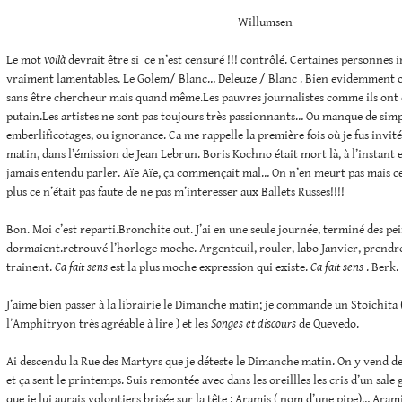
Willumsen
Le mot
voilà
devrait être si ce n’est censuré !!! contrôlé. Certaines personnes 
vraiment lamentables. Le Golem/ Blanc… Deleuze / Blanc . Bien evidemment o
sans être chercheur mais quand même.Les pauvres journalistes comme ils ont d
putain.Les artistes ne sont pas toujours très passionnants… Ou manque de simpl
emberlificotages, ou ignorance. Ca me rappelle la première fois où je fus invitée
matin, dans l’émission de Jean Lebrun. Boris Kochno était mort là, à l’instant e
jamais entendu parler. Aïe Aïe, ça commençait mal… On n’en meurt pas mais ce 
plus ce n’était pas faute de ne pas m’interesser aux Ballets Russes!!!!
Bon. Moi c’est reparti.Bronchite out. J’ai en une seule journée, terminé des pe
dormaient.retrouvé l’horloge moche. Argenteuil, rouler, labo Janvier, prendre
trainent.
Ca fait sens
est la plus moche expression qui existe.
Ca fait sens
. Berk.
J’aime bien passer à la librairie le Dimanche matin; je commande un Stoichita 
l’Amphitryon très agréable à lire ) et les
Songes et discours
de Quevedo.
Ai descendu la Rue des Martyrs que je déteste le Dimanche matin. On y vend de
et ça sent le printemps. Suis remontée avec dans les oreillles les cris d’un sale 
que je lui aurais volontiers brisée sur la tête : Aramis ( nom d’une pipe)… Arami