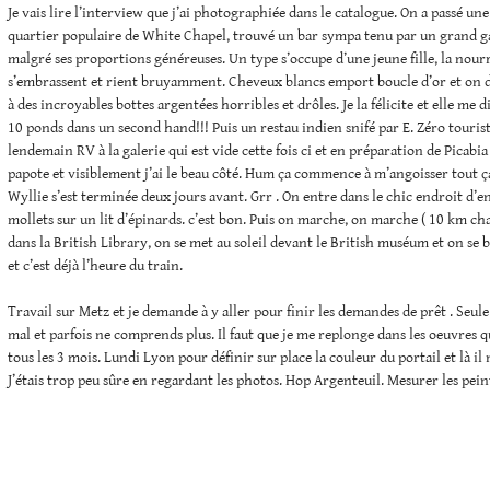
Je vais lire l’interview que j’ai photographiée dans le catalogue. On a passé un
quartier populaire de White Chapel, trouvé un bar sympa tenu par un grand ga
malgré ses proportions généreuses. Un type s’occupe d’une jeune fille, la nourri
s’embrassent et rient bruyamment. Cheveux blancs emport boucle d’or et on d
à des incroyables bottes argentées horribles et drôles. Je la félicite et elle me di
10 ponds dans un second hand!!! Puis un restau indien snifé par E. Zéro tourist
lendemain RV à la galerie qui est vide cette fois ci et en préparation de Picabia 
papote et visiblement j’ai le beau côté. Hum ça commence à m’angoisser tout ça
Wyllie s’est terminée deux jours avant. Grr . On entre dans le chic endroit d’en
mollets sur un lit d’épinards. c’est bon. Puis on marche, on marche ( 10 km cha
dans la British Library, on se met au soleil devant le British muséum et on se
et c’est déjà l’heure du train.
Travail sur Metz et je demande à y aller pour finir les demandes de prêt . Seu
mal et parfois ne comprends plus. Il faut que je me replonge dans les oeuvres 
tous les 3 mois. Lundi Lyon pour définir sur place la couleur du portail et là il
J’étais trop peu sûre en regardant les photos. Hop Argenteuil. Mesurer les pein