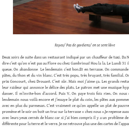
Repos/ Pas de gardiens/ on se sent libre
Deux soirs de suite dans un restaurant indiqué par un chauffeur de taxi. Da N
dire c’est qu’on n’est pas au Flore ou chez Gambrinus! Hou la la. Le Lundi 31 i
queue. On abandonne Le lendemain c’est bon.Et en terrasse. On commande d
pâtes, du thon et du vin blanc. C’est très popu, très bruyant, très familial. On
prix Goncourt, chez Drouant. C’est sûr. Mais moi j’aime ça. Les grands rest
leur raideur qui annonce le délice des plats. Le patron met une musique hy
danser. Il m’invite-bon d’accord. Puis V. On paye trois fois rien. On nous 
lendemain nous voilà encore et j’essaye le plat du coin, les pâtes aux pomme
avec en plus du parmesan. C’est vraiment ce qu’on appelle un plat de pauvre 
promène et le soir on boit un truc sur la terrasse « chez nous ».Je repense aussi
avec leurs yeux cernés de blanc car si j’ai bien compris il y a un problème d
différente pour la terre et le verre. Je ne retrouve plus une des cartes de l’appa