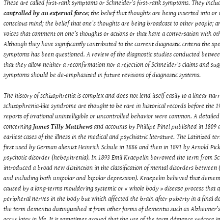
These are called first-rank symptoms or Schneider’s first-rank symptoms. They incl
controlled by an external force
; the belief that thoughts are being inserted into o
conscious mind; the belief that one’s thoughts are being broadcast to other people; a
voices that comment on one’s thoughts or actions or that have a conversation with oth
Although they have significantly contributed to the current diagnostic criteria the speci
symptoms has been questioned. A review of the diagnostic studies conducted betwe
that they allow neither a reconfirmation nor a rejection of Schneider’s claims and sug
symptoms should be de-emphasized in future revisions of diagnostic systems.
The history of schizophrenia is complex and does not lend itself easily to a linear narr
schizophrenia-like syndrome are thought to be rare in historical records before the 
reports of irrational unintelligible or uncontrolled behavior were common. A detailed
concerning
James Tilly Matthews
and accounts by Phillipe Pinel published in 1809 
earliest cases of the illness in the medical and psychiatric literature. The Latinized
first used by German alienist Heinrich Schule in 1886 and then in 1891 by Arnold Pick 
psychotic disorder (hebephrenia). In 1893 Emil Kraepelin borrowed the term from Sc
introduced a broad new distinction in the classification of mental disorders betwee
and including both unipolar and bipolar depression). Kraepelin believed that demen
caused by a long-terms mouldering systemic or « whole body » disease process that 
peripheral nerves in the body but which affected the brain after puberty in a final de
the term dementia distinguished it from other forms of dementia such as Alzheimer’s
occur later in life. It is sometimes argued that the use of the term démence précoce 