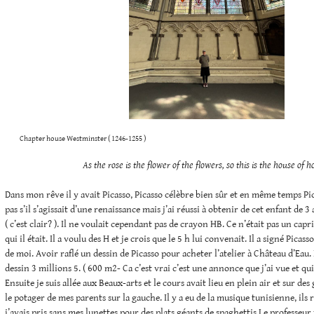
Chapter house Westminster ( 1246-1255 )
As the rose is the flower of the flowers, so this is the house of h
Dans mon rêve il y avait Picasso, Picasso célèbre bien sûr et en même temps Pica
pas s’il s’agissait d’une renaissance mais j’ai réussi à obtenir de cet enfant de 3
( c’est clair? ). Il ne voulait cependant pas de crayon HB. Ce n’était pas un capri
qui il était. Il a voulu des H et je crois que le 5 h lui convenait. Il a signé Picass
de moi. Avoir raflé un dessin de Picasso pour acheter l’atelier à Château d’Eau
dessin 3 millions 5. ( 600 m2- Ca c’est vrai c’est une annonce que j’ai vue et qui 
Ensuite je suis allée aux Beaux-arts et le cours avait lieu en plein air et sur de
le potager de mes parents sur la gauche. Il y a eu de la musique tunisienne, ils
j’avais pris sans mes lunettes pour des plats géants de spaghettis.Le professeur f