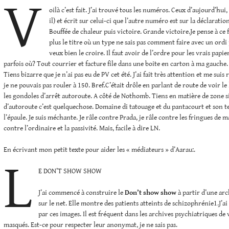
V
oilà c’est fait. J’ai trouvé tous les numéros. Ceux d’aujourd’hui, 
il) et écrit sur celui-ci que l’autre numéro est sur la déclaratio
Bouffée de chaleur puis victoire. Grande victoire.Je pense à ce 
plus le titre où un type ne sais pas comment faire avec un ordi 
veux bien le croire. Il faut avoir de l’ordre pour les vrais papier
parfois où? Tout courrier et facture file dans une boite en carton à ma gauche. 
Tiens bizarre que je n’ai pas eu de PV cet été. J’ai fait très attention et me suis
je ne pouvais pas rouler à 150. Bref.C’était drôle en parlant de route de voir l
les gondoles d’arrêt autoroute. A côté de Nothomb. Tiens en matière de zone si
d’autoroute c’est quelquechose. Domaine di tatouage et du pantacourt et son tee
l’épaule. Je suis méchante. Je râle contre Prada, je râle contre les fringues de ma
contre l’ordinaire et la passivité. Mais, facile à dire LN.
En écrivant mon petit texte pour aider les « médiateurs » d’Aarau:.
L
E DON’T SHOW SHOW
J’ai commencé à construire le
Don’t show show
à partir d’une ar
sur le net. Elle montre des patients atteints de schizophrénie1.J’a
par ces images. Il est fréquent dans les archives psychiatriques de 
masqués. Est-ce pour respecter leur anonymat, je ne sais pas.