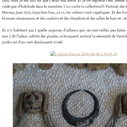
coin, mais je me suis dit que c’était mal élévé. Et je ne regrette rien, même s
raide que d’habitude dans le maintien ). La vache la collection!!! Partout, des 
Moreau, Juan Gris, Goya bon bon, ça va, les voleurs vont rappliquer. Et des livr
bronzes renaissance, et des couloirs et des chambres et des salles de bain et , et
Ils n’y habitent pas ( quelle angoisse d’ailleurs que ces merveilles peu faite
moi ). Et l’odeur subtile des piaules, m’évoquent surtout la nécessité de Ventol
jardin est d’un vert absolument irréel.