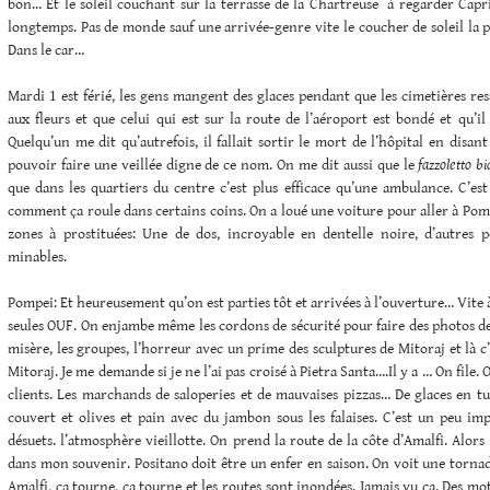
bon… Et le soleil couchant sur la terrasse de la Chartreuse à regarder Capri
longtemps. Pas de monde sauf une arrivée-genre vite le coucher de soleil la ph
Dans le car…
Mardi 1 est férié, les gens mangent des glaces pendant que les cimetières r
aux fleurs et que celui qui est sur la route de l’aéroport est bondé et qu’il
Quelqu’un me dit qu’autrefois, il fallait sortir le mort de l’hôpital en disant
pouvoir faire une veillée digne de ce nom. On me dit aussi que le
fazzoletto bi
que dans les quartiers du centre c’est plus efficace qu’une ambulance. C’es
comment ça roule dans certains coins. On a loué une voiture pour aller à Pom
zones à prostituées: Une de dos, incroyable en dentelle noire, d’autres p
minables.
Pompei: Et heureusement qu’on est parties tôt et arrivées à l’ouverture… Vite à
seules OUF. On enjambe même les cordons de sécurité pour faire des photos de 
misère, les groupes, l’horreur avec un prime des sculptures de Mitoraj et là c’
Mitoraj. Je me demande si je ne l’ai pas croisé à Pietra Santa….Il y a … On file. O
clients. Les marchands de saloperies et de mauvaises pizzas… De glaces en t
couvert et olives et pain avec du jambon sous les falaises. C’est un peu im
désuets. l’atmosphère vieillotte. On prend la route de la côte d’Amalfi. Alors
dans mon souvenir. Positano doit être un enfer en saison. On voit une tornad
Amalfi, ça tourne, ça tourne et les routes sont inondées. Jamais vu ça. Des m