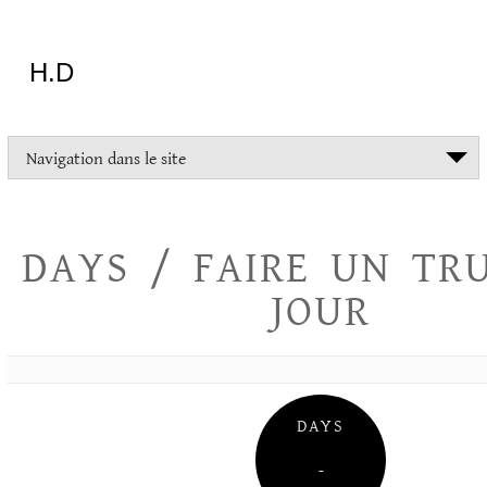
Aller
au
contenu
H.D
"Dans
Navigation dans le site
la
vie
on
devrait
DAYS / FAIRE UN TR
tout
essayer
JOUR
sauf
l'inceste
et
la
danse
folklorique"
DAYS
Christopher
Lee
–