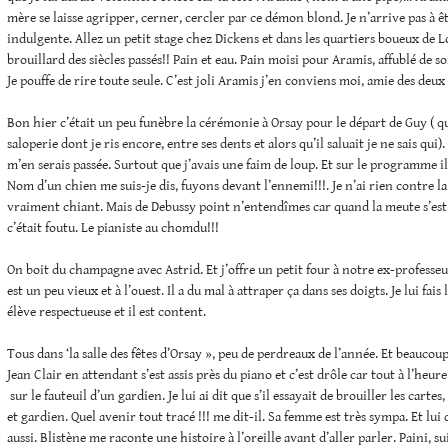
mère se laisse agripper, cerner, cercler par ce démon blond. Je n’arrive pas à 
indulgente. Allez un petit stage chez Dickens et dans les quartiers boueux de L
brouillard des siècles passés!! Pain et eau. Pain moisi pour Aramis, affublé de
Je pouffe de rire toute seule. C’est joli Aramis j’en conviens moi, amie des deux 
Bon hier c’était un peu funèbre la cérémonie à Orsay pour le départ de Guy ( qu
saloperie dont je ris encore, entre ses dents et alors qu’il saluait je ne sais qui)
m’en serais passée. Surtout que j’avais une faim de loup. Et sur le programme i
Nom d’un chien me suis-je dis, fuyons devant l’ennemi!!!. Je n’ai rien contre la
vraiment chiant. Mais de Debussy point n’entendîmes car quand la meute s’est 
c’était foutu. Le pianiste au chomdu!!!
On boit du champagne avec Astrid. Et j’offre un petit four à notre ex-professeur
est un peu vieux et à l’ouest. Il a du mal à attraper ça dans ses doigts. Je lui fais
élève respectueuse et il est content.
Tous dans ‘la salle des fêtes d’Orsay », peu de perdreaux de l’année. Et beaucoup
Jean Clair en attendant s’est assis près du piano et c’est drôle car tout à l’heur
sur le fauteuil d’un gardien. Je lui ai dit que s’il essayait de brouiller les cartes,
et gardien. Quel avenir tout tracé !!! me dit-il. Sa femme est très sympa. Et lu
aussi. Blistène me raconte une histoire à l’oreille avant d’aller parler. Paini, su