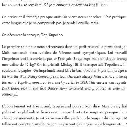
bras ouverts-
te revoilà toi ??? Je m’ennuyais, ça devenait long
!!!. Bon.
On arrive et il fait déjà presque nuit. On vient nous chercher. C’est pratique.
cette langue que je ne comprends pas. Je tends l’oreille. Mais.
On découvre la baraque, Top. Superbe.
Le premier soir nous nous retrouvons dans un petit truc où la pizza dont je rê
Mais nos seuls deux voisins de Vérone sont sympathiques. Lui travail
l’imprimerie et il a envie de parler Français. Et qu’imprimait-on et que trans
une valise de 40 kg? On imprimait Mickey! Et il transportait Topolino… Il d
couleurs, le papier. On imprimait aussi Life là-bas. (
Another important foreign a
list was the Walt Disney Company’s cartoon character Mickey Mouse, who, endearing
the name Topolino, appeared in a weekly series in 1935. This success was repeate
Duck (Paperino) in the first Disney story conceived and produced in Italy by
company.).
L’appartement est très grand, trop grand pourrait-on dire. Mais on s’y habi
palais et les plafonds et fenêtres sont super hauts. Le temps est presque cha
chaud par moments. Je retrouve une ville qui depuis le temps a dû changer. M
tellement compte. Sans doute comme partout des magasins de fringues etc… M