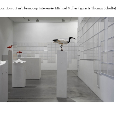
osition qui m’a beaucoup intéressée. Michael Muller ( galerie Thomas Schulte)