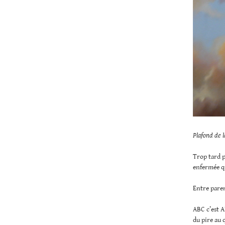
Plafond de 
Trop tard p
enfermée qu
Entre paren
ABC c’est A
du pire au 