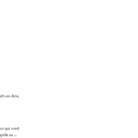
ait-on dire,
ucs qui vont
upide au …