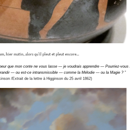
m, hier matin, alors qu’il pleut et pleut encore…
 peur que mon conte ne vous lasse — je voudrais apprendre — Pourriez-vous 
andir — ou est-ce intransmissible — comme la Mélodie — ou la Magie ? ”
inson /Extrait de la lettre à Higginson du 25 avril 1862)