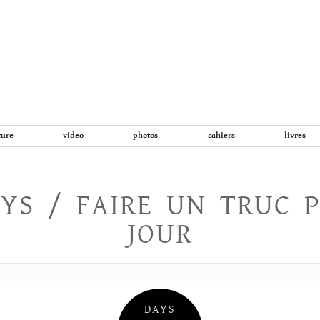
Aller
au
contenu
ture
video
photos
cahiers
livres
YS / FAIRE UN TRUC 
JOUR
DAYS