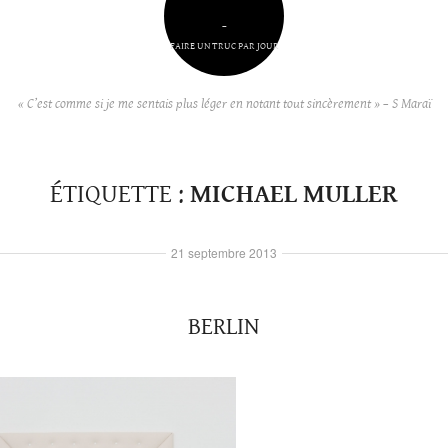
–
FAIRE UN TRUC PAR JOUR
« C’est comme si je me sentais plus léger en notant tout sincèrement » – S Maraï
ÉTIQUETTE :
MICHAEL MULLER
21 septembre 2013
BERLIN