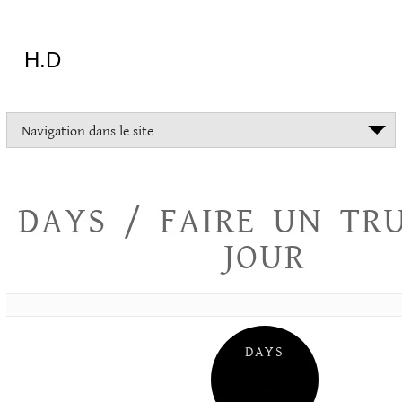
Aller
au
contenu
H.D
"Dans
Navigation dans le site
la
vie
on
devrait
DAYS / FAIRE UN TR
tout
essayer
JOUR
sauf
l'inceste
et
la
danse
folklorique"
DAYS
Christopher
Lee
–