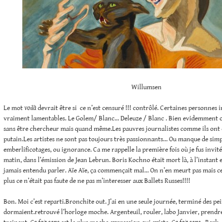
Willumsen
Le mot
voilà
devrait être si ce n’est censuré !!! contrôlé. Certaines personnes 
vraiment lamentables. Le Golem/ Blanc… Deleuze / Blanc . Bien evidemment o
sans être chercheur mais quand même.Les pauvres journalistes comme ils ont d
putain.Les artistes ne sont pas toujours très passionnants… Ou manque de simpl
emberlificotages, ou ignorance. Ca me rappelle la première fois où je fus invitée
matin, dans l’émission de Jean Lebrun. Boris Kochno était mort là, à l’instant e
jamais entendu parler. Aïe Aïe, ça commençait mal… On n’en meurt pas mais ce 
plus ce n’était pas faute de ne pas m’interesser aux Ballets Russes!!!!
Bon. Moi c’est reparti.Bronchite out. J’ai en une seule journée, terminé des pe
dormaient.retrouvé l’horloge moche. Argenteuil, rouler, labo Janvier, prendre