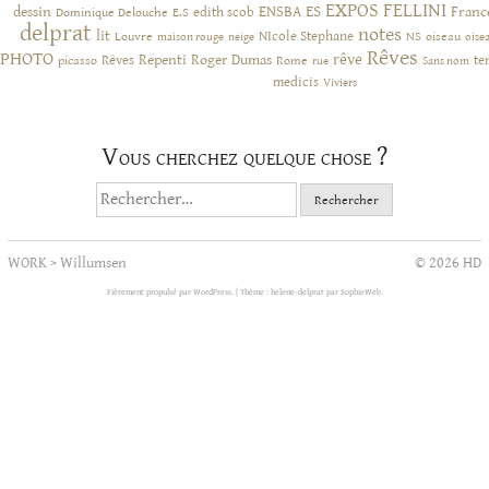
EXPOS
FELLINI
ES
dessin
ENSBA
Franc
Dominique Delouche
edith scob
E.S
delprat
notes
lit
NIcole Stephane
NS
Louvre
neige
oiseau
maison rouge
oise
Rêves
PHOTO
rêve
Rêves
Repenti
Roger Dumas
picasso
Rome
te
rue
Sans nom
medicis
Viviers
Vous cherchez quelque chose ?
Rechercher :
WORK
>
Willumsen
© 2026 HD
Fièrement propulsé par WordPress.
|
Thème : helene-delprat par
SophieWeb
.