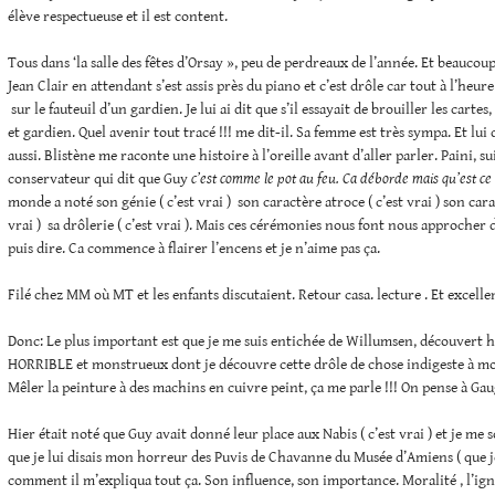
élève respectueuse et il est content.
Tous dans ‘la salle des fêtes d’Orsay », peu de perdreaux de l’année. Et beaucoup
Jean Clair en attendant s’est assis près du piano et c’est drôle car tout à l’heur
sur le fauteuil d’un gardien. Je lui ai dit que s’il essayait de brouiller les cartes,
et gardien. Quel avenir tout tracé !!! me dit-il. Sa femme est très sympa. Et lu
aussi. Blistène me raconte une histoire à l’oreille avant d’aller parler. Paini, su
conservateur qui dit que Guy
c’est comme le pot au feu. Ca déborde mais qu’est ce
monde a noté son génie ( c’est vrai ) son caractère atroce ( c’est vrai ) son cara
vrai ) sa drôlerie ( c’est vrai ). Mais ces cérémonies nous font nous approcher de
puis dire. Ca commence à flairer l’encens et je n’aime pas ça.
Filé chez MM où MT et les enfants discutaient. Retour casa. lecture . Et excelle
Donc: Le plus important est que je me suis entichée de Willumsen, découvert hi
HORRIBLE et monstrueux dont je découvre cette drôle de chose indigeste à mouri
Mêler la peinture à des machins en cuivre peint, ça me parle !!! On pense à Ga
Hier était noté que Guy avait donné leur place aux Nabis ( c’est vrai ) et je me
que je lui disais mon horreur des Puvis de Chavanne du Musée d’Amiens ( que je
comment il m’expliqua tout ça. Son influence, son importance. Moralité , l’ig