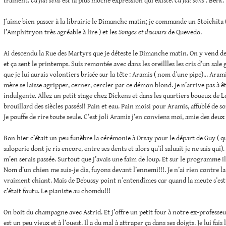
trainent.
Ca fait sens
est la plus moche expression qui existe.
Ca fait sens
. Berk.
J’aime bien passer à la librairie le Dimanche matin; je commande un Stoichita 
l’Amphitryon très agréable à lire ) et les
Songes et discours
de Quevedo.
Ai descendu la Rue des Martyrs que je déteste le Dimanche matin. On y vend de
et ça sent le printemps. Suis remontée avec dans les oreillles les cris d’un sale 
que je lui aurais volontiers brisée sur la tête : Aramis ( nom d’une pipe)… Arami
mère se laisse agripper, cerner, cercler par ce démon blond. Je n’arrive pas à 
indulgente. Allez un petit stage chez Dickens et dans les quartiers boueux de L
brouillard des siècles passés!! Pain et eau. Pain moisi pour Aramis, affublé de
Je pouffe de rire toute seule. C’est joli Aramis j’en conviens moi, amie des deux 
Bon hier c’était un peu funèbre la cérémonie à Orsay pour le départ de Guy ( qu
saloperie dont je ris encore, entre ses dents et alors qu’il saluait je ne sais qui)
m’en serais passée. Surtout que j’avais une faim de loup. Et sur le programme i
Nom d’un chien me suis-je dis, fuyons devant l’ennemi!!!. Je n’ai rien contre la
vraiment chiant. Mais de Debussy point n’entendîmes car quand la meute s’est 
c’était foutu. Le pianiste au chomdu!!!
On boit du champagne avec Astrid. Et j’offre un petit four à notre ex-professeur
est un peu vieux et à l’ouest. Il a du mal à attraper ça dans ses doigts. Je lui fais