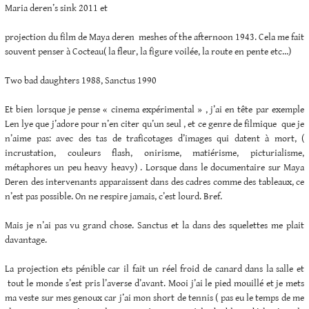
Maria deren’s sink 2011 et
projection du film de Maya deren meshes of the afternoon 1943. Cela me fait
souvent penser à Cocteau( la fleur, la figure voilée, la route en pente etc…)
Two bad daughters 1988, Sanctus 1990
Et bien lorsque je pense « cinema expérimental » , j’ai en tête par exemple
Len lye que j’adore pour n’en citer qu’un seul , et ce genre de filmique que je
n’aime pas: avec des tas de traficotages d’images qui datent à mort, (
incrustation, couleurs flash, onirisme, matiérisme, picturialisme,
métaphores un peu heavy heavy) . Lorsque dans le documentaire sur Maya
Deren des intervenants apparaissent dans des cadres comme des tableaux, ce
n’est pas possible. On ne respire jamais, c’est lourd. Bref.
Mais je n’ai pas vu grand chose. Sanctus et la dans des squelettes me plait
davantage.
La projection ets pénible car il fait un réel froid de canard dans la salle et
tout le monde s’est pris l’averse d’avant. Mooi j’ai le pied mouillé et je mets
ma veste sur mes genoux car j’ai mon short de tennis ( pas eu le temps de me