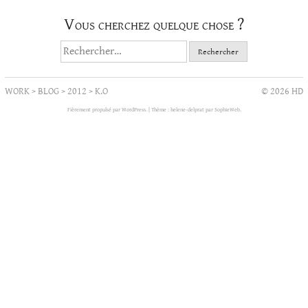
Vous cherchez quelque chose ?
Rechercher :
WORK
>
BLOG
>
2012
>
K.O
© 2026 HD
Fièrement propulsé par WordPress.
|
Thème : helene-delprat par
SophieWeb
.