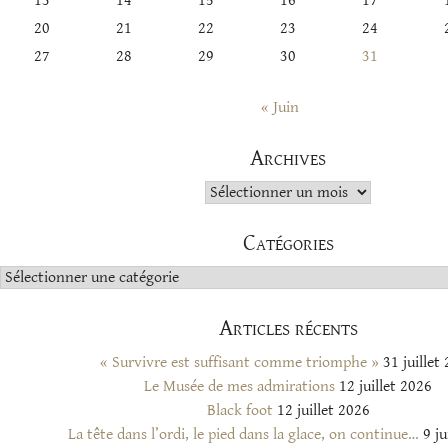
13
14
15
16
17
20
21
22
23
24
27
28
29
30
31
« Juin
Archives
Archives
Catégories
Catégories
Articles récents
« Survivre est suffisant comme triomphe »
31 juillet
Le Musée de mes admirations
12 juillet 2026
Black foot
12 juillet 2026
La tête dans l’ordi, le pied dans la glace, on continue…
9 ju