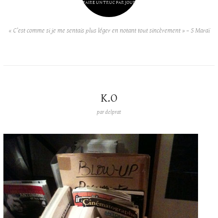
FAIRE UN TRUC PAR JOUR
« C’est comme si je me sentais plus léger en notant tout sincèrement » – S Maraï
K.O
par
delprat