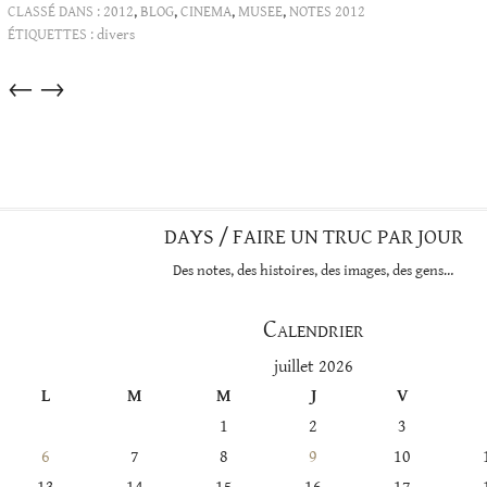
CLASSÉ DANS :
2012
,
BLOG
,
CINEMA
,
MUSEE
,
NOTES 2012
ÉTIQUETTES :
divers
Articles
←
→
dans
cette
catégorie
DAYS / FAIRE UN TRUC PAR JOUR
Des notes, des histoires, des images, des gens…
Calendrier
juillet 2026
L
M
M
J
V
1
2
3
6
7
8
9
10