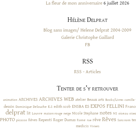
La fleur de mon anniversaire
6 juillet 2026
Hélène Delprat
Blog sans images/ Helene Delprat 2004-2009
Galerie Christophe Gaillard
FB
RSS
RSS - Articles
Tenter de s’y retrouver
ARCHIVES WEB
ARCHIVES
atelier
Beaux arts
animation
Books/Livres
camille
EXPOS
FELLINI
ES
dessin
ENSBA
Franc
Dominique Delouche
edith scob
E.S
delprat
notes
lit
NIcole Stephane
NS
Louvre
neige
oiseau
maison rouge
oise
Rêves
PHOTO
rêve
Rêves
Repenti
Roger Dumas
picasso
Rome
te
rue
Sans nom
medicis
Viviers