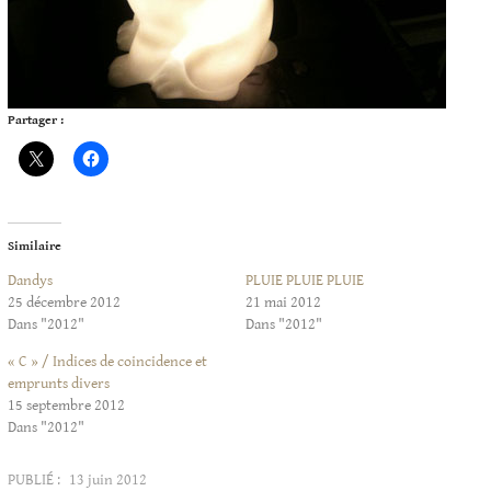
Partager :
Similaire
Dandys
PLUIE PLUIE PLUIE
25 décembre 2012
21 mai 2012
Dans "2012"
Dans "2012"
« C » / Indices de coincidence et
emprunts divers
15 septembre 2012
Dans "2012"
PUBLIÉ :
13 juin 2012