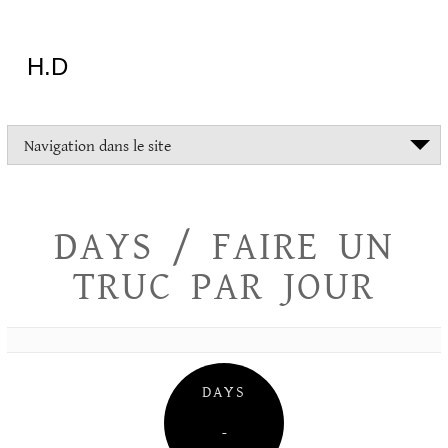
Aller
au
contenu
H.D
"Dans
Navigation dans le site
la
vie
on
devrait
DAYS / FAIRE UN
tout
essayer
TRUC PAR JOUR
sauf
l'inceste
et
la
danse
folklorique"
DAYS
Christopher
Lee
–