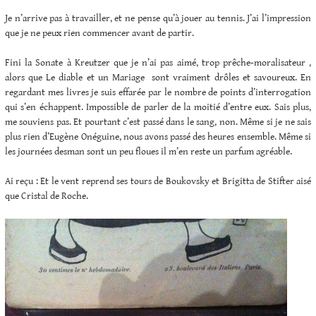
Je n’arrive pas à travailler, et ne pense qu’à jouer au tennis. J’ai l’impression
que je ne peux rien commencer avant de partir.
Fini la Sonate à Kreutzer que je n’ai pas aimé, trop prêche-moralisateur ,
alors que Le diable et un Mariage sont vraiment drôles et savoureux. En
regardant mes livres je suis effarée par le nombre de points d’interrogation
qui s’en échappent. Impossible de parler de la moitié d’entre eux. Sais plus,
me souviens pas. Et pourtant c’est passé dans le sang, non. Même si je ne sais
plus rien d’Eugène Onéguine, nous avons passé des heures ensemble. Même si
les journées desman sont un peu floues il m’en reste un parfum agréable.
Ai reçu : Et le vent reprend ses tours de Boukovsky et Brigitta de Stifter aisé
que Cristal de Roche.