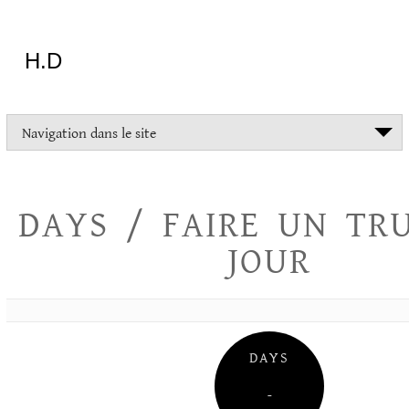
Aller
au
contenu
H.D
"Dans
Navigation dans le site
la
vie
on
devrait
DAYS / FAIRE UN TR
tout
essayer
JOUR
sauf
l'inceste
et
la
danse
folklorique"
DAYS
Christopher
Lee
–