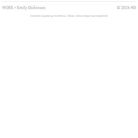
WORK
>
Emily Dickinson
© 2026 HD
Fièrement propulsé par WordPress.
|
Thème : helene-delprat par
SophieWeb
.