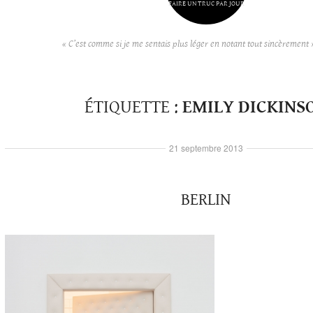
FAIRE UN TRUC PAR JOUR
« C’est comme si je me sentais plus léger en notant tout sincèrement 
ÉTIQUETTE :
EMILY DICKINS
21 septembre 2013
BERLIN