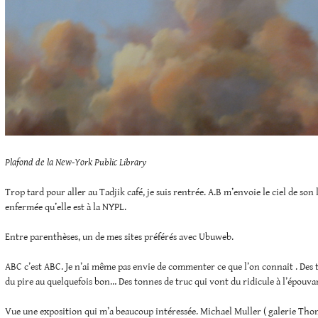
Plafond de la New-York Public Library
Trop tard pour aller au Tadjik café, je suis rentrée. A.B m’envoie le ciel de son
enfermée qu’elle est à la NYPL.
Entre parenthèses, un de mes sites préférés avec Ubuweb.
ABC c’est ABC. Je n’ai même pas envie de commenter ce que l’on connait . Des 
du pire au quelquefois bon… Des tonnes de truc qui vont du ridicule à l’épouva
Vue une exposition qui m’a beaucoup intéressée. Michael Muller ( galerie Tho