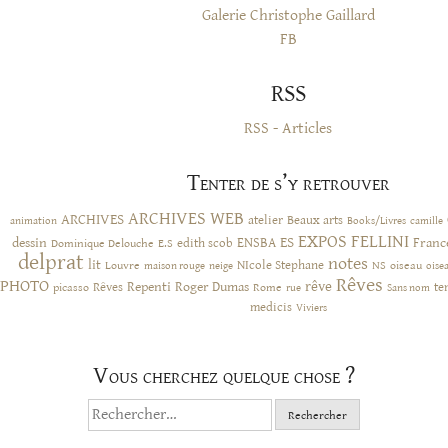
Galerie Christophe Gaillard
FB
RSS
RSS - Articles
Tenter de s’y retrouver
ARCHIVES WEB
ARCHIVES
atelier
Beaux arts
animation
Books/Livres
camille
EXPOS
FELLINI
ES
dessin
ENSBA
Franc
Dominique Delouche
edith scob
E.S
delprat
notes
lit
NIcole Stephane
NS
Louvre
neige
oiseau
maison rouge
oise
Rêves
PHOTO
rêve
Rêves
Repenti
Roger Dumas
picasso
Rome
te
rue
Sans nom
medicis
Viviers
Vous cherchez quelque chose ?
Rechercher :