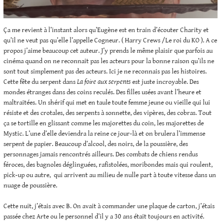
Ça me revient à l’instant alors qu’Eugène est en train d’écouter Charity et
qu’il ne veut pas qu’elle l’appelle Cogneur. ( Harry Crews /Le roi du KO ). A ce
propos j’aime beaucoup cet auteur. J’y prends le même plaisir que parfois au
cinéma quand on ne reconnait pas les acteurs pour la bonne raison qu’ils ne
sont tout simplement pas des acteurs. Ici je ne reconnais pas les histoires.
Cette fête du serpent dans
La foire aux serpents
est juste incroyable. Des
mondes étranges dans des coins reculés. Des filles usées avant l’heure et
maltraitées. Un shérif qui met en taule toute femme jeune ou vieille qui lui
résiste et des crotales, des serpents à sonnette, des vipères, des cobras. Tout
ça se tortille en glissant comme les majorettes du coin, les majorettes de
Mystic. L’une d’elle deviendra la reine ce jour-là et on brulera l’immense
serpent de papier. Beaucoup d’alcool, des noirs, de la poussière, des
personnages jamais rencontrés ailleurs. Des combats de chiens rendus
féroces, des bagnoles déglinguées, rafistolées, moribondes mais qui roulent,
pick-up ou autre, qui arrivent au milieu de nulle part à toute vitesse dans un
nuage de poussière.
Cette nuit, j’étais avec B. On avait à commander une plaque de carton, j’étais
passée chez Arte ou le personnel d’il y a 30 ans était toujours en activité.