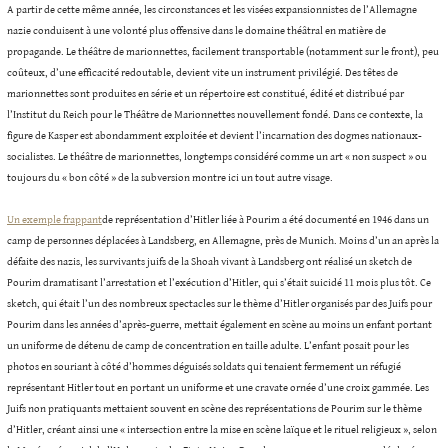
A partir de cette même année, les circonstances et les visées expansionnistes de l’Allemagne
nazie conduisent à une volonté plus offensive dans le domaine théâtral en matière de
propagande. Le théâtre de marionnettes, facilement transportable (notamment sur le front), peu
coûteux, d’une efficacité redoutable, devient vite un instrument privilégié. Des têtes de
marionnettes sont produites en série et un répertoire est constitué, édité et distribué par
l’Institut du Reich pour le Théâtre de Marionnettes nouvellement fondé. Dans ce contexte, la
figure de Kasper est abondamment exploitée et devient l’incarnation des dogmes nationaux-
socialistes. Le théâtre de marionnettes, longtemps considéré comme un art « non suspect » ou
toujours du « bon côté » de la subversion montre ici un tout autre visage.
Un exemple frappant
de représentation d’Hitler liée à Pourim a été documenté en 1946 dans un
camp de personnes déplacées à Landsberg, en Allemagne, près de Munich. Moins d’un an après la
défaite des nazis, les survivants juifs de la Shoah vivant à Landsberg ont réalisé un sketch de
Pourim dramatisant l’arrestation et l’exécution d’Hitler, qui s’était suicidé 11 mois plus tôt. Ce
sketch, qui était l’un des nombreux spectacles sur le thème d’Hitler organisés par des Juifs pour
Pourim dans les années d’après-guerre, mettait également en scène au moins un enfant portant
un uniforme de détenu de camp de concentration en taille adulte. L’enfant posait pour les
photos en souriant à côté d’hommes déguisés soldats qui tenaient fermement un réfugié
représentant Hitler tout en portant un uniforme et une cravate ornée d’une croix gammée. Les
Juifs non pratiquants mettaient souvent en scène des représentations de Pourim sur le thème
d’Hitler, créant ainsi une « intersection entre la mise en scène laïque et le rituel religieux », selon