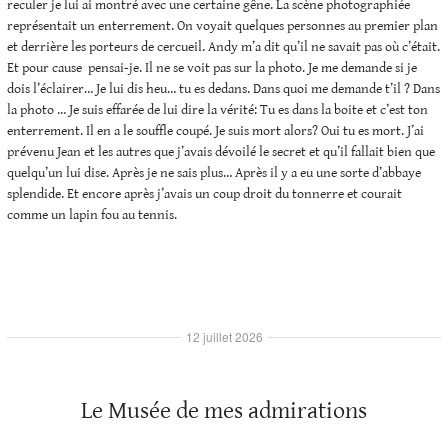
reculer je lui ai montré avec une certaine gêne. La scène photographiée
représentait un enterrement. On voyait quelques personnes au premier plan
et derrière les porteurs de cercueil. Andy m’a dit qu’il ne savait pas où c’était.
Et pour cause pensai-je. Il ne se voit pas sur la photo. Je me demande si je
dois l’éclairer… Je lui dis heu… tu es dedans. Dans quoi me demande t’il ? Dans
la photo … Je suis effarée de lui dire la vérité: Tu es dans la boite et c’est ton
enterrement. Il en a le souffle coupé. Je suis mort alors? Oui tu es mort. J’ai
prévenu Jean et les autres que j’avais dévoilé le secret et qu’il fallait bien que
quelqu’un lui dise. Après je ne sais plus… Après il y a eu une sorte d’abbaye
splendide. Et encore après j’avais un coup droit du tonnerre et courait
comme un lapin fou au tennis.
12 juillet 2026
Le Musée de mes admirations