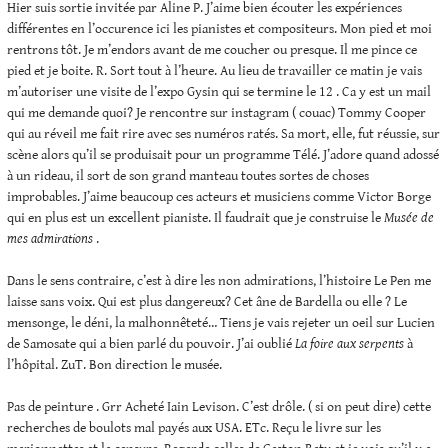
Hier suis sortie invitée par Aline P. J’aime bien écouter les expériences
différentes en l’occurence ici les pianistes et compositeurs. Mon pied et moi
rentrons tôt. Je m’endors avant de me coucher ou presque. Il me pince ce
pied et je boite. R. Sort tout à l’heure. Au lieu de travailler ce matin je vais
m’autoriser une visite de l’expo Gysin qui se termine le 12 . Ca y est un mail
qui me demande quoi? Je rencontre sur instagram ( couac) Tommy Cooper
qui au réveil me fait rire avec ses numéros ratés. Sa mort, elle, fut réussie, sur
scène alors qu’il se produisait pour un programme Télé. J’adore quand adossé
à un rideau, il sort de son grand manteau toutes sortes de choses
improbables. J’aime beaucoup ces acteurs et musiciens comme Victor Borge
qui en plus est un excellent pianiste. Il faudrait que je construise le
Musée de
mes admirations
.
Dans le sens contraire, c’est à dire les non admirations, l’histoire Le Pen me
laisse sans voix. Qui est plus dangereux? Cet âne de Bardella ou elle ? Le
mensonge, le déni, la malhonnêteté… Tiens je vais rejeter un oeil sur Lucien
de Samosate qui a bien parlé du pouvoir. J’ai oublié
La foire aux serpents
à
l’hôpital. ZuT. Bon direction le musée.
Pas de peinture . Grr Acheté Iain Levison. C’est drôle. ( si on peut dire) cette
recherches de boulots mal payés aux USA. ETc. Reçu le livre sur les