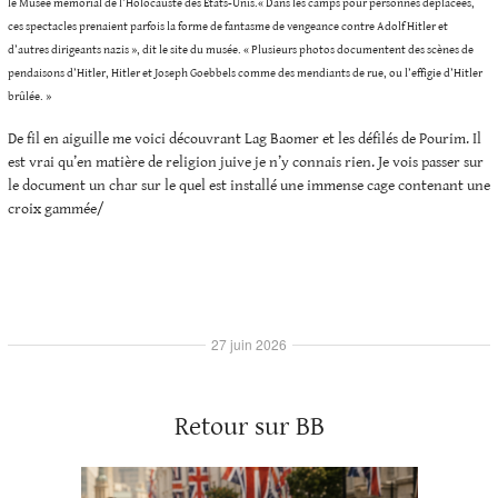
le Musée mémorial de l’Holocauste des Etats-Unis.« Dans les camps pour personnes déplacées,
ces spectacles prenaient parfois la forme de fantasme de vengeance contre Adolf Hitler et
d’autres dirigeants nazis », dit le site du musée. « Plusieurs photos documentent des scènes de
pendaisons d’Hitler, Hitler et Joseph Goebbels comme des mendiants de rue, ou l’effigie d’Hitler
brûlée. »
De fil en aiguille me voici découvrant Lag Baomer et les défilés de Pourim. Il
est vrai qu’en matière de religion juive je n’y connais rien. Je vois passer sur
le document un char sur le quel est installé une immense cage contenant une
croix gammée/
27 juin 2026
Retour sur BB