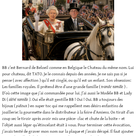
BB c’est Bernard de Beloeil comme en Belgique le Chateau du même nom. Lui
pour chateau, dit TATO. Je le connais depuis des années. Je ne sais pas si je
pense ( avec affection ) qu’il est cinglé, ou qu’il est un enfant. Son obsession:
Les familles royales. Il prétend être d’une grande famille (
trande tamille
) .
D’où cette image que j’ai commandée pour lui. J’ai aussi le Modèle BB et Lady
Di (
alété tantille )
. Oui elle était gentille BB ! Oui ! Oui. BB a toujours des
bijoux (
pidoux
) en super toc qui me rappellent mes désirs enfantins de
joaillerie: la gourmette dans le distributeur à la foire d’Amiens. On tirait d’un
coup sec le tiroir après avoir mis une pièce- clac et chute de la boite – et
l’objet aussi léger qu’étincelant était à vous. Pour terminer cette évocation,
j’avais tenté de graver mon nom sur la plaque et j’avais dérapé. Il faut ajouter