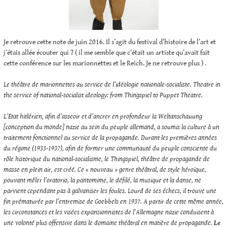
Je retrouve cette note de juin 2016. Il s’agit du festival d’histoire de l’art et
j’étais allée écouter qui ? ( il me semble que c’était un artiste qu’avait fait
cette conférence sur les marionnettes et le Reich. Je ne retrouve plus ) .
Le théâtre de marionnettes au service de l’idéologie nationale-socialiste. Theatre in
the service of national-socialist ideology: from Thingspiel to Puppet Theatre.
L’Etat hitlérien, afin d’asseoir et d’ancrer en profondeur la Weltanschauung
[conception du monde] nazie au sein du peuple allemand, a soumis la culture à un
traitement fonctionnel au service de la propagande. Durant les premières années
du régime (1933-1937), afin de former une communauté du peuple consciente du
rôle historique du national-socialisme, le Thingspiel, théâtre de propagande de
masse en plein air, est créé. Ce « nouveau » genre théâtral, de style héroïque,
pouvant mêler l’oratorio, la pantomime, le défilé, la musique et la danse, ne
parvient cependant pas à galvaniser les foules. Lourd de ses échecs, il trouve une
fin prématurée par l’entremise de Goebbels en 1937. A partir de cette même année,
les circonstances et les visées expansionnistes de l’Allemagne nazie conduisent à
une volonté plus offensive dans le domaine théâtral en matière de propagande.
Le