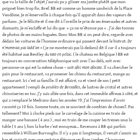
que vu la taille de l’objet j’aurais pu y glisser ma jambe plutôt que mon
poignet bien trop fin. Bref. BB est comme un homme sandwich de la Place
Vendôme. Je m’émerveille à chaque fois qu’il apparaît dans des vapeurs de
parfums . Je le félicite et il me dit à l’oreille le prix de ses émeraudes et autres
diamants. Je m’esclaffe et lui dis que » ça ne m’étonne pas « . J’ai des tonnes
de photos de ses mains baguées. Donc Mon BB si on peut dire, regarde avec
dédain les voitures de l’homme ordinaire qui passent devant le bistrot.
De
n’montrais pas ladd’an
= ( je ne monterais pas là dedans) dit il car il a toujours
été habitué aux Bentley du
tato
en pelzic
. ( le chateau en Belgique ) BB est
toujours en conversation téléphonique soit avec l’au-delà, soit avec
personne-ce qui est la même chose – soit
afec mon afocate
. Il va chercher le
pain pour le restaurant, va promener les chiens du restaurant, mange au
restaurant. Ici c’est sa famille. Il est affairé, va et vient de son ( petit
appartement ) rempli de
peubles
de Bersailles
, de lustres de cristal et autres
chinoiseries en toc. J’y suis allée une fois, dans cet immeuble affreux à côté, et
qui a remplacé le Medrano dans les années 70. J’ai l’impression d’avoir
raconté ça 10 fois. Somme toute, on se souvient de combien de choses?. Pas
tellement? Moi à cloche pieds sur le carrelage de la cuisine en train de
manger une banane ( 4 ans ) , moi en train de me couper les tresses sous la
table ( 5 ans ), bon la barbe c’est ennuyeux… Revenons à BB qui parfois
ressemble à William Burroughs. Il n’y a pas si longtemps, il venait s’assoir au
bar et croisait avec une certaine élégance ses fines jambes. Chaussures