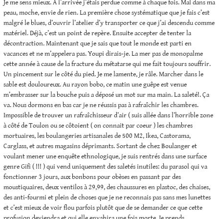
Je me sens mieux. A l’arrivée j’étais perdue comme à chaque fois. Mal dans ma
peau, moche, envie de rien. La première chose systématique que je fais c’est
malgré le blues, d’ouvrir l’atelier d’y transporter ce que j’ai descendu comme
matériel. Déjà, c’est un point de repère. Ensuite accepter de tenter la
décontraction. Maintenant que je sais que tout le monde est parti en
vacances et ne m’appelera pas. Youpi dirais-je. La mer pas de monopalme
cette année à cause de la fracture du métatarse qui me fait toujours souffrir.
Un pincement sur le côté du pied. Je me lamente, je râle. Marcher dans le
sable est douloureux. Au rayon bobo, ce matin une guêpe est venue
m’embrasser sur la bouche puis a déposé un mot sur ma main. La saleté!. Ça
va. Nous dormons en bas car je ne réussis pas à rafraîchir les chambres.
Impossible de trouver un rafraîchisseur d’air ( suis allée dans l’horrible zone
à côté de Toulon ou se côtoient ( on connait par coeur ) les chambres
mortuaires, les boulangeries artisanales de 500 M2, Ikea, Castorama,
Carglass, et autres magasins déprimants. Sortant de chez Boulanger et
voulant mener une enquête ethnologique, je suis rentrés dans une surface
genre Gifi ( !!! ) qui vend uniquement des saletés inutiles: du parasol qui va
fonctionner 3 jours, aux bonbons pour obèses en passant par des
moustiquaires, deux ventilos à 29,99, des chaussures en plastoc, des chaises,
des anti-fourmi et plein de choses que je ne reconnais pas sans mes lunettes
et c’est mieux de voir flou parfois plutôt que de se demander ce que cette
profusion deviendra et qui elle envahira une fois morte. Je prends