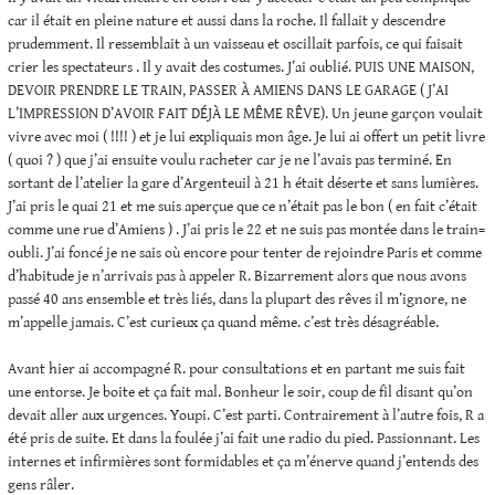
car il était en pleine nature et aussi dans la roche. Il fallait y descendre
prudemment. Il ressemblait à un vaisseau et oscillait parfois, ce qui faisait
crier les spectateurs . Il y avait des costumes. J’ai oublié. PUIS UNE MAISON,
DEVOIR PRENDRE LE TRAIN, PASSER À AMIENS DANS LE GARAGE ( J’AI
L’IMPRESSION D’AVOIR FAIT DÉJÀ LE MÊME RÊVE). Un jeune garçon voulait
vivre avec moi ( !!!! ) et je lui expliquais mon âge. Je lui ai offert un petit livre
( quoi ? ) que j’ai ensuite voulu racheter car je ne l’avais pas terminé. En
sortant de l’atelier la gare d’Argenteuil à 21 h était déserte et sans lumières.
J’ai pris le quai 21 et me suis aperçue que ce n’était pas le bon ( en fait c’était
comme une rue d’Amiens ) . J’ai pris le 22 et ne suis pas montée dans le train=
oubli. J’ai foncé je ne sais où encore pour tenter de rejoindre Paris et comme
d’habitude je n’arrivais pas à appeler R. Bizarrement alors que nous avons
passé 40 ans ensemble et très liés, dans la plupart des rêves il m’ignore, ne
m’appelle jamais. C’est curieux ça quand même. c’est très désagréable.
Avant hier ai accompagné R. pour consultations et en partant me suis fait
une entorse. Je boite et ça fait mal. Bonheur le soir, coup de fil disant qu’on
devait aller aux urgences. Youpi. C’est parti. Contrairement à l’autre fois, R a
été pris de suite. Et dans la foulée j’ai fait une radio du pied. Passionnant. Les
internes et infirmières sont formidables et ça m’énerve quand j’entends des
gens râler.