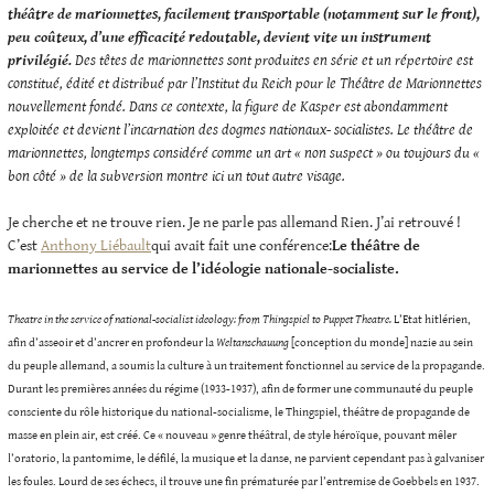
théâtre de marionnettes, facilement transportable (notamment sur le front),
peu coûteux, d’une efficacité redoutable, devient vite un instrument
privilégié.
Des têtes de marionnettes sont produites en série et un répertoire est
constitué, édité et distribué par l’Institut du Reich pour le Théâtre de Marionnettes
nouvellement fondé. Dans ce contexte, la figure de Kasper est abondamment
exploitée et devient l’incarnation des dogmes nationaux- socialistes. Le théâtre de
marionnettes, longtemps considéré comme un art « non suspect » ou toujours du «
bon côté » de la subversion montre ici un tout autre visage.
Je cherche et ne trouve rien. Je ne parle pas allemand Rien. J’ai retrouvé !
C’est
Anthony Liébault
qui avait fait une conférence:
Le théâtre de
marionnettes au service de l’idéologie nationale-socialiste.
Theatre in the service of national-socialist ideology: from Thingspiel to Puppet Theatre.
L’Etat hitlérien,
afin d’asseoir et d’ancrer en profondeur la
Weltanschauung
[conception du monde] nazie au sein
du peuple allemand, a soumis la culture à un traitement fonctionnel au service de la propagande.
Durant les premières années du régime (1933-1937), afin de former une communauté du peuple
consciente du rôle historique du national-socialisme, le Thingspiel, théâtre de propagande de
masse en plein air, est créé. Ce « nouveau » genre théâtral, de style héroïque, pouvant mêler
l’oratorio, la pantomime, le défilé, la musique et la danse, ne parvient cependant pas à galvaniser
les foules. Lourd de ses échecs, il trouve une fin prématurée par l’entremise de Goebbels en 1937.