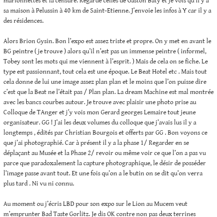
marionnettes et la censure. Regarde celles de Gaston Baty et je vois qu’il y a
sa maison à Pelussin à 40 km de Saint-Etienne. J’envoie les infos à Y car il y a
des résidences.
Alors Brion Gysin. Bon l’expo est assez triste et propre. On y met en avant le
BG peintre ( je trouve ) alors qu’il n’est pas un immense peintre ( informel,
Tobey sont les mots qui me viennent à l’esprit. ) Mais de cela on se fiche. Le
type est passionnant, tout cela est une époque. Le Beat Hotel etc . Mais tout
cela donne de lui une image assez plan plan et le moins que l’on puisse dire
c’est que la Beat ne l’était pas / Plan plan. La dream Machine est mal montrée
avec les bancs courbes autour. Je trouve avec plaisir une photo prise au
Colloque de TAnger et j’y vois mon Gerard georges Lemaire tout jeune
organisateur. GG ! J’ai les deux volumes du colloque que j’avais lus il y a
longtemps , édités par Christian Bourgois et offerts par GG . Bon voyons ce
que j’ai photographié. Car à présent il y a la phase 1/ Regarder en se
déplaçant au Musée et la Phase 2/ revoir ou même voir ce que l’on a pas vu
parce que paradoxalement la capture photographique, le désir de posséder
l’image passe avant tout. Et une fois qu’on a le butin on se dit qu’on verra
plus tard . Ni vu ni connu.
Au moment ou j’écris LBD pour son expo sur le Lion au Mucem veut
m’emprunter Bad Taste Gorlitz. Je dis OK contre non pas deux terrines