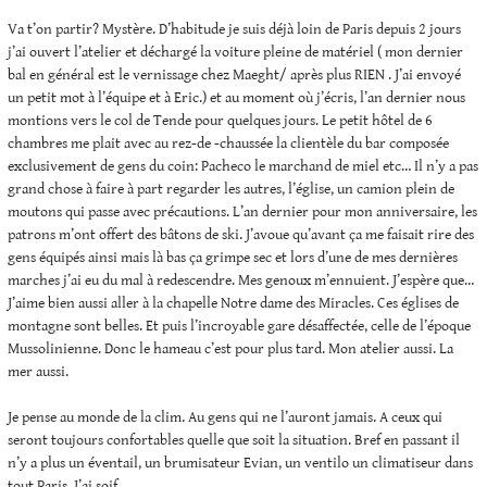
Va t’on partir? Mystère. D’habitude je suis déjà loin de Paris depuis 2 jours
j’ai ouvert l’atelier et déchargé la voiture pleine de matériel ( mon dernier
bal en général est le vernissage chez Maeght/ après plus RIEN . J’ai envoyé
un petit mot à l’équipe et à Eric.) et au moment où j’écris, l’an dernier nous
montions vers le col de Tende pour quelques jours. Le petit hôtel de 6
chambres me plait avec au rez-de -chaussée la clientèle du bar composée
exclusivement de gens du coin: Pacheco le marchand de miel etc… Il n’y a pas
grand chose à faire à part regarder les autres, l’église, un camion plein de
moutons qui passe avec précautions. L’an dernier pour mon anniversaire, les
patrons m’ont offert des bâtons de ski. J’avoue qu’avant ça me faisait rire des
gens équipés ainsi mais là bas ça grimpe sec et lors d’une de mes dernières
marches j’ai eu du mal à redescendre. Mes genoux m’ennuient. J’espère que…
J’aime bien aussi aller à la chapelle Notre dame des Miracles. Ces églises de
montagne sont belles. Et puis l’incroyable gare désaffectée, celle de l’époque
Mussolinienne. Donc le hameau c’est pour plus tard. Mon atelier aussi. La
mer aussi.
Je pense au monde de la clim. Au gens qui ne l’auront jamais. A ceux qui
seront toujours confortables quelle que soit la situation. Bref en passant il
n’y a plus un éventail, un brumisateur Evian, un ventilo un climatiseur dans
tout Paris. J’ai soif.