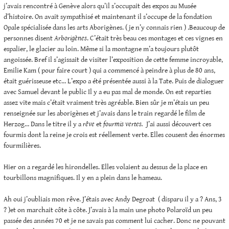
j’avais rencontré à Genève alors qu’il s’occupait des expos au Musée
d’histoire. On avait sympathisé et maintenant il s’occupe de la fondation
Opale spécialisée dans les arts Aborigènes. ( je n’y connais rien ) .Beaucoup de
personnes disent
Arborigènes
. C’était très beau ces montages et ces vignes en
espalier, le glacier au loin. Même si la montagne m’a toujours plutôt
angoissée. Bref il s’agissait de visiter l’exposition de cette femme incroyable,
Emilie Kam ( pour faire court ) qui a commencé à peindre à plus de 80 ans,
était guérisseuse etc… L’expo a été présentée aussi à la Tate. Puis de dialoguer
avec Samuel devant le public Il y a eu pas mal de monde. On est reparties
assez vite mais c’était vraiment très agréable. Bien sûr je m’étais un peu
renseignée sur les aborigènes et j’avais dans le train regardé le film de
Herzog… Dans le titre il y a
rêve
et
fourmis vertes.
J’ai aussi découvert ces
fourmis dont la reine je crois est réellement verte. Elles cousent des énormes
fourmilières.
Hier on a regardé les hirondelles. Elles volaient au dessus de la place en
tourbillons magnifiques. Il y en a plein dans le hameau.
Ah oui j’oubliais mon rêve. J’étais avec Andy Degroat ( disparu il y a ? Ans, 3
? )et on marchait côte à côte. J’avais à la main une photo Polaroïd un peu
passée des années 70 et je ne savais pas comment lui cacher. Donc ne pouvant