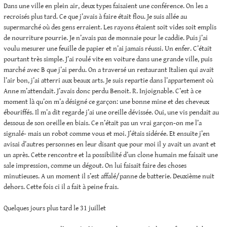
Dans une ville en plein air, deux types faisaient une conférence. On les a
recroisés plus tard. Ce que j’avais à faire était flou. Je suis allée au
supermarché où des gens erraient. Les rayons étaient soit vides soit emplis
de nourriture pourrie. Je n’avais pas de monnaie pour le caddie. Puis j’ai
voulu mesurer une feuille de papier et n’ai jamais réussi. Un enfer. C’était
pourtant très simple. J’ai roulé vite en voiture dans une grande ville, puis
marché avec B que j’ai perdu. On a traversé un restaurant Italien qui avait
l’air bon, j’ai atterri aux beaux arts. Je suis repartie dans l’appartement où
Anne m’attendait. J’avais donc perdu Benoit. R. Injoignable. C’est à ce
moment là qu’on m’a désigné ce garçon: une bonne mine et des cheveux
ébouriffés. Il m’a dit regarde j’ai une oreille dévissée. Oui, une vis pendait au
dessous de son oreille en biais. Ce n’était pas un vrai garçon-on me l’a
signalé- mais un robot comme vous et moi. J’étais sidérée. Et ensuite j’en
avisai d’autres personnes en leur disant que pour moi il y avait un avant et
un après. Cette rencontre et la possibilité d’un clone humain me faisait une
sale impression, comme un dégout. On lui faisait faire des choses
minutieuses. A un moment il s’est affalé/panne de batterie. Deuxième nuit
dehors. Cette fois ci il a fait à peine frais.
Quelques jours plus tard le 31 juillet