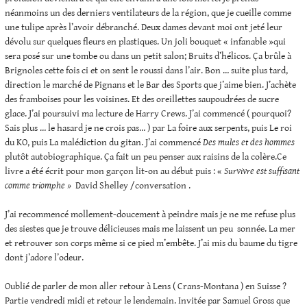
néanmoins un des derniers ventilateurs de la région, que je cueille comme
une tulipe après l’avoir débranché. Deux dames devant moi ont jeté leur
dévolu sur quelques fleurs en plastiques. Un joli bouquet « infanable »qui
sera posé sur une tombe ou dans un petit salon; Bruits d’hélicos. Ça brûle à
Brignoles cette fois ci et on sent le roussi dans l’air. Bon … suite plus tard,
direction le marché de Pignans et le Bar des Sports que j’aime bien. J’achète
des framboises pour les voisines. Et des oreillettes saupoudrées de sucre
glace. J’ai poursuivi ma lecture de Harry Crews. J’ai commencé ( pourquoi?
Sais plus … le hasard je ne crois pas… ) par La foire aux serpents, puis Le roi
du KO, puis La malédiction du gitan. J’ai commencé
Des mules et des hommes
plutôt autobiographique. Ça fait un peu penser aux raisins de la colère.Ce
livre a été écrit pour mon garçon lit-on au début puis : «
Survivre est suffisant
comme triomphe »
David Shelley /conversation .
J’ai recommencé mollement-doucement à peindre mais je ne me refuse plus
des siestes que je trouve délicieuses mais me laissent un peu sonnée. La mer
et retrouver son corps même si ce pied m’embête. J’ai mis du baume du tigre
dont j’adore l’odeur.
Oublié de parler de mon aller retour à Lens ( Crans-Montana ) en Suisse ?
Partie vendredi midi et retour le lendemain. Invitée par Samuel Gross que