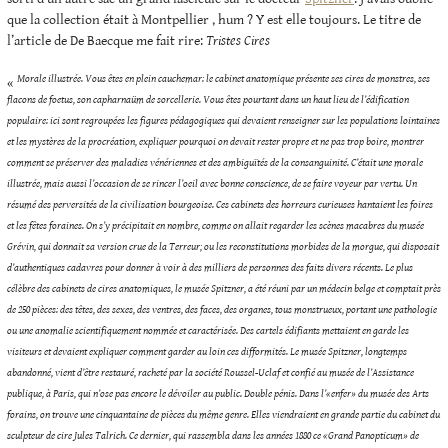
que la collection était à Montpellier , hum ? Y est elle toujours. Le titre de
l’article de De Baecque me fait rire:
Tristes Cires
Morale illustrée. Vous êtes en plein cauchemar: le cabinet anatomique présente ses cires de monstres, ses
«
flacons de foetus, son capharnaüm de sorcellerie. Vous êtes pourtant dans un haut lieu de l’édification
populaire: ici sont regroupées les figures pédagogiques qui devaient renseigner sur les populations lointaines
et les mystères de la procréation, expliquer pourquoi on devait rester propre et ne pas trop boire, montrer
comment se préserver des maladies vénériennes et des ambiguïtés de la consanguinité. C’était une morale
illustrée, mais aussi l’occasion de se rincer l’oeil avec bonne conscience, de se faire voyeur par vertu. Un
résumé des perversités de la civilisation bourgeoise. Ces cabinets des horreurs curieuses hantaient les foires
et les fêtes foraines. On s’y précipitait en nombre, comme on allait regarder les scènes macabres du musée
Grévin, qui donnait sa version crue de la Terreur; ou les reconstitutions morbides de la morgue, qui disposait
d’authentiques cadavres pour donner à voir à des milliers de personnes des faits divers récents. Le plus
célèbre des cabinets de cires anatomiques, le musée Spitzner, a été réuni par un médecin belge et comptait près
de 250 pièces: des têtes, des sexes, des ventres, des faces, des organes, tous monstrueux, portant une pathologie
ou une anomalie scientifiquement nommée et caractérisée. Des cartels édifiants mettaient en garde les
visiteurs et devaient expliquer comment garder au loin ces difformités. Le musée Spitzner, longtemps
abandonné, vient d’être restauré, racheté par la société Roussel-Uclaf et confié au musée de l’Assistance
publique, à Paris, qui n’ose pas encore le dévoiler au public. Double pénis. Dans l’«enfer» du musée des Arts
forains, on trouve une cinquantaine de pièces du même genre. Elles viendraient en grande partie du cabinet du
sculpteur de cire Jules Talrich. Ce dernier, qui rassembla dans les années 1880 ce «Grand Panopticum» de