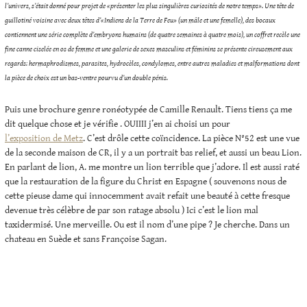
l’univers, s’était donné pour projet de «présenter les plus singulières curiosités de notre temps». Une tête de
guillotiné voisine avec deux têtes d’«Indiens de la Terre de Feu» (un mâle et une femelle), des bocaux
contiennent une série complète d’embryons humains (de quatre semaines à quatre mois), un coffret recèle une
fine canne ciselée en os de femme et une galerie de sexes masculins et féminins se présente cireusement aux
regards: hermaphrodismes, parasites, hydrocèles, condylomes, entre autres maladies et malformations dont
la pièce de choix est un bas-ventre pourvu d’un double pénis.
Puis une brochure genre ronéotypée de Camille Renault. Tiens tiens ça me
dit quelque chose et je vérifie . OUIIII j’en ai choisi un pour
l’exposition de Metz
. C’est drôle cette coïncidence. La pièce N°52 est une vue
de la seconde maison de CR, il y a un portrait bas relief, et aussi un beau Lion.
En parlant de lion, A. me montre un lion terrible que j’adore. Il est aussi raté
que la restauration de la figure du Christ en Espagne ( souvenons nous de
cette pieuse dame qui innocemment avait refait une beauté à cette fresque
devenue très célèbre de par son ratage absolu ) Ici c’est le lion mal
taxidermisé. Une merveille. Ou est il nom d’une pipe ? Je cherche. Dans un
chateau en Suède et sans Françoise Sagan.