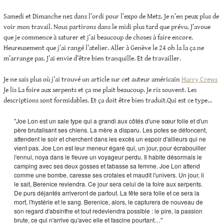
Samedi et Dimanche nez dans l’ordi pour l’expo de Metz. Je n’en peux plus de
voir mon travail. Nous partirons dans le midi plus tard que prévu. J’avoue
que je commence à saturer et j’ai beaucoup de choses à faire encore.
Heureusement que j’ai rangé l’atelier. Aller à Genève le 24 oh la la ça ne
m’arrange pas. J’ai envie d’être bien tranquille. Et de travailler.
Je ne sais plus où j’ai trouvé un article sur cet auteur américain
Harry Crews
Je lis La foire aux serpents et ça me plait beaucoup. Je ris souvent. Les
descriptions sont formidables. Et ça doit être bien traduit.Qui est ce type…
"Joe Lon est un sale type qui a grandi aux côtés d'une sœur folle et d'un 
père brutalisant ses chiens. La mère a disparu. Les potes se défoncent, 
attendent le soir et cherchent dans les excès un espoir d'ailleurs qui ne 
vient pas. Joe Lon est leur meneur égaré qui, un jour, pour écrabouiller 
l'ennui, noya dans le fleuve un voyageur perdu. Il habite désormais le 
camping avec ses deux gosses et tabasse sa femme. Joe Lon attend 
comme une bombe, caresse ses crotales et maudit l'univers. Un jour, il 
le sait, Berenice reviendra. Ce jour sera celui de la foire aux serpents. 
De purs déjantés arriveront de partout. La fête sera folle et ce sera la 
mort, l'hystérie et le sang. Berenice, alors, le capturera de nouveau de 
son regard d'absinthe et tout redeviendra possible : le pire, la passion 
brute, ce qui n'arrive qu'avec elle et fascine pourtant…"