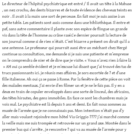
Le directeur de l’hôpital psychiatrique est entré / Il avait un tête à la Mabuse
, un nez crochu, des dents bizarres et de toute évidence des cheveux teints en
noir . Il avait à la main une sort de perceuse. En fait moi je suis assise à un
petite table. Les patients sont assis comme dans une bibliothèque. Il entre et
paf, sans autre commentaire il plante avec son espèce de flingue un grande
vis dans la tête de l’homme au crâne rasé.Ce dernier poursuit la lecture de
son journal comme si de rien n’était. C’est bizarre a présent on dirait qu’il a
une antenne. Le professeur qui pourrait aussi étre un méchant chez Hergé
continue sa consultation, me demande si je suis une patiente et m’empresse
on le comprendra de nier et de dire que je visite. « Vous n’avez rien à faire là
» AH oui ça semble évident et je m’excuse lui disant que j’ai trouvé des tas de
trucs passionnants ici. je réunis mes affaires. Je sors escortée de ? et d’une
fille italienne. Ah oui ça se passe à Rome. Par la fenêtre de cette pièce on voit
des malades mentaux. J’ai envie d’en filmer un et je ne le fais pas. Il y en a
deux en train de copuler enveloppés dans une sorte de linceul, des africains,
des têtes hirsutes, des gens immobiles. En face ce sont les chambres mais je
vois mal. Le psychiatre est là depuis 5 ans et demi. En fait nous sommes au
musée de l’armée que je ne connaissais pas. Mon intention n’était pas d’y
aller mais voulant rejoindre mon hôtel Via Griggio ???? j’ai marché comme
la veille mais me suis trompée et retrouvée sur un grand axe. Montée dans le
premier bus qui s’arrête , je rencontre ? qui va au musée de l’armée pour y