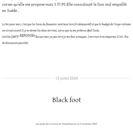
corses qu’elle me propose mais 3 !!! PS Elle connaîssait le lion mal empaillé
en Suède .
Le hic pour moi, c’est que les lions du Douanier sont tous loin (évidemment!) et que le budget de l’expo réclame
un circuit court! Si je te donne les deux terrines, sst-ce que tu me prêteras Bad Taste,
REPONSE=
Gorlitz (2007)?
Excuse moi ya pas écrit je me fais arnaquer. 3 terrines et tu emportes le lot . Pas
de discussion possible
12 juillet 2026
Black foot
Les pieds de la momie de Toutankhamon, le 4 novembre 2007.