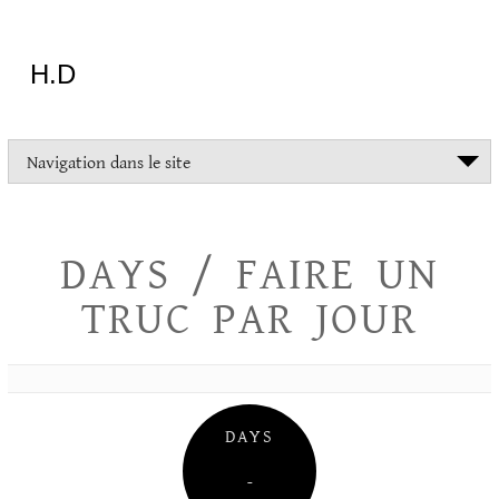
Aller
au
contenu
H.D
"Dans
Navigation dans le site
la
vie
on
devrait
DAYS / FAIRE UN
tout
essayer
TRUC PAR JOUR
sauf
l'inceste
et
la
danse
folklorique"
DAYS
Christopher
Lee
–