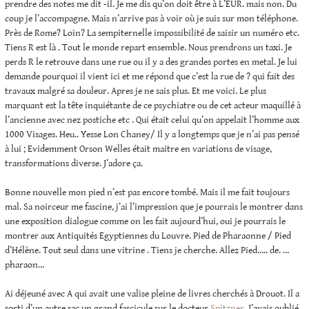
prendre des notes me dit -il. Je me dis qu’on doit être à L’EUR. mais non. Du
coup je l’accompagne. Mais n’arrive pas à voir où je suis sur mon téléphone.
Près de Rome? Loin? La sempiternelle impossibilité de saisir un numéro etc.
Tiens R est là . Tout le monde repart ensemble. Nous prendrons un taxi. Je
perds R le retrouve dans une rue ou il y a des grandes portes en metal. Je lui
demande pourquoi il vient ici et me répond que c’est la rue de ? qui fait des
travaux malgré sa douleur. Apres je ne sais plus. Et me voici. Le plus
marquant est la tête inquiétante de ce psychiatre ou de cet acteur maquillé à
l’ancienne avec nez postiche etc . Qui était celui qu’on appelait l’homme aux
1000 Visages. Heu.. Yesse Lon Chaney/ Il y a longtemps que je n’ai pas pensé
à lui ; Evidemment Orson Welles était maitre en variations de visage,
transformations diverse. J’adore ça.
Bonne nouvelle mon pied n’est pas encore tombé. Mais il me fait toujours
mal. Sa noirceur me fascine, j’ai l’impression que je pourrais le montrer dans
une exposition dialogue comme on les fait aujourd’hui, oui je pourrais le
montrer aux Antiquités Egyptiennes du Louvre. Pied de Pharaonne / Pied
d’Hélène. Tout seul dans une vitrine . Tiens je cherche. Allez Pied….. de. …
pharaon…
Ai déjeuné avec A qui avait une valise pleine de livres cherchés à Drouot. Il a
sorti d’un autre sac un grand fascicule sur le docteur
Spitzner
. J’avais oublié