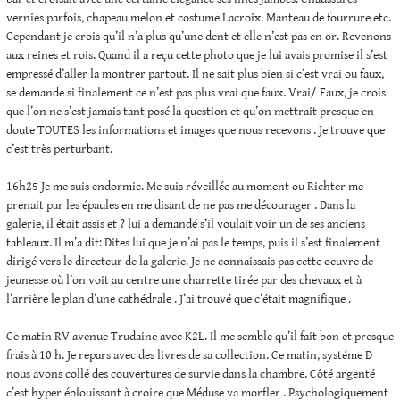
vernies parfois, chapeau melon et costume Lacroix. Manteau de fourrure etc.
Cependant je crois qu’il n’a plus qu’une dent et elle n’est pas en or. Revenons
aux reines et rois. Quand il a reçu cette photo que je lui avais promise il s’est
empressé d’aller la montrer partout. Il ne sait plus bien si c’est vrai ou faux,
se demande si finalement ce n’est pas plus vrai que faux. Vrai/ Faux, je crois
que l’on ne s’est jamais tant posé la question et qu’on mettrait presque en
doute TOUTES les informations et images que nous recevons . Je trouve que
c’est très perturbant.
16h25 Je me suis endormie. Me suis réveillée au moment ou Richter me
prenait par les épaules en me disant de ne pas me décourager . Dans la
galerie, il était assis et ? lui a demandé s’il voulait voir un de ses anciens
tableaux. Il m’a dit: Dites lui que je n’ai pas le temps, puis il s’est finalement
dirigé vers le directeur de la galerie. Je ne connaissais pas cette oeuvre de
jeunesse où l’on voit au centre une charrette tirée par des chevaux et à
l’arrière le plan d’une cathédrale . J’ai trouvé que c’était magnifique .
Ce matin RV avenue Trudaine avec K2L. Il me semble qu’il fait bon et presque
frais à 10 h. Je repars avec des livres de sa collection. Ce matin, systéme D
nous avons collé des couvertures de survie dans la chambre. Côté argenté
c’est hyper éblouissant à croire que Méduse va morfler . Psychologiquement