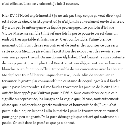
c’est efficace. L’est-ce vraiment. Je fais 3 courses.
Hier RV à l’Hotel expérimental ( je ne sais pas trop ce que ça veut dire ), qui
est à côté de chez Christophe et où je n’ai jamais eu vraiment envie d’entrer.
Il y a un peu le même genre de façade peu engageante pas loin d’ici rue
Victor Massé me semble t’il. Bref une fois la porte poussée on est dans un
endroit très agréable et frais, vaste . C’est confortable. J’aime bien ce
moment où il s’agit de se rencontrer et de tenter de raconter ce que sera
cette expo à Metz. Le pire dans l’excitation des expos c’est de re-voir et re-
voir son propre travail. On me donne Alphabet. C’est beau et je suis contente
de mes pages. Apparaît plus tard Donatien et son élégante et vaste chemise
blanche . Rien fait aujourd’hui. Impossible de me concentrer avec la chaleur.
Me déplacer tout à l’heure jusque chez HW, Bouh. Afin de continuer et
terminer la grotte j’ai commandé une centaine de coquillages à A il faudra
que je passe les prendre. ( il me faudra traverser les jardins de la cité U qui
ont été kidnappés par Vuitton pour le Défilé. Sans considérer ce que cela
signifie ou représente, les images de la vague que j’ai vue, sont autrement
classe que la saloperie de grotte vaniteuse et boursoufflée de JR, qui s’est
permis de bloquer le pont ( allo la mairie ) pour le transformer en tunnel
pour gogo peu exigeant. De la pure démagogie que cet art qui s’adresse au
peule . On sait dans le passé ce que ça a donné.