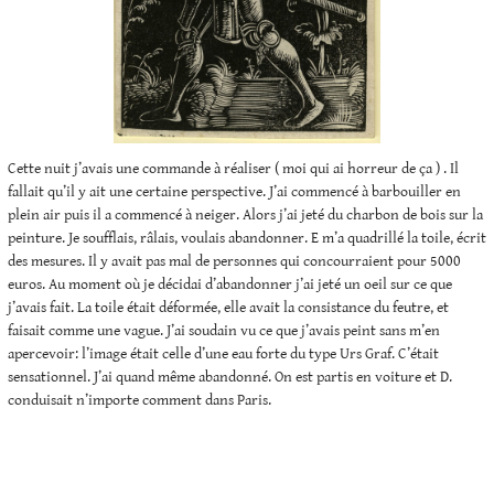
Cette nuit j’avais une commande à réaliser ( moi qui ai horreur de ça ) . Il
fallait qu’il y ait une certaine perspective. J’ai commencé à barbouiller en
plein air puis il a commencé à neiger. Alors j’ai jeté du charbon de bois sur la
peinture. Je soufflais, râlais, voulais abandonner. E m’a quadrillé la toile, écrit
des mesures. Il y avait pas mal de personnes qui concourraient pour 5000
euros. Au moment où je décidai d’abandonner j’ai jeté un oeil sur ce que
j’avais fait. La toile était déformée, elle avait la consistance du feutre, et
faisait comme une vague. J’ai soudain vu ce que j’avais peint sans m’en
apercevoir: l’image était celle d’une eau forte du type Urs Graf. C’était
sensationnel. J’ai quand même abandonné. On est partis en voiture et D.
conduisait n’importe comment dans Paris.