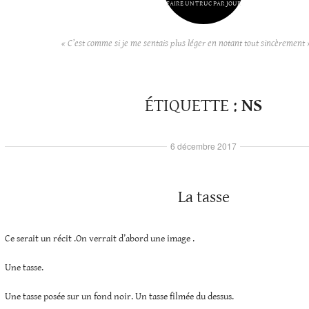
FAIRE UN TRUC PAR JOUR
« C’est comme si je me sentais plus léger en notant tout sincèrement 
ÉTIQUETTE :
NS
6 décembre 2017
La tasse
Ce serait un récit .On verrait d’abord une image .
Une tasse.
Une tasse posée sur un fond noir. Un tasse filmée du dessus.