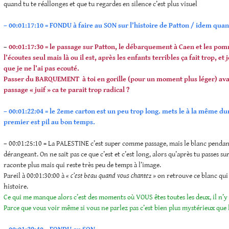
quand tu te réallonges et que tu regardes en silence c’est plus visuel
– 00:01:17:10 = FONDU à faire au SON sur l’histoire de
Patton /
idem quand
–
00:01:17:30 = le passage sur Patton, le débarquement à Caen et les po
l’écoutes seul mais là ou il est, après les enfants terribles ça fait trop, e
que je ne l’ai pas ecouté.
Passer du BARQUEMENT à toi en gorille (pour un moment plus léger) avan
passage « juif » ca te parait trop radical ?
– 00:01:22:04 = le 2eme carton est un peu trop long. mets le à la même du
premier est pil au bon temps.
– 00:01:25:10 = La PALESTINE c’est super comme passage, mais le blanc penda
dérangeant. On ne sait pas ce que c’est et c’est long, alors qu’après tu passes su
raconte plus mais qui reste très peu de temps à l’image.
Pareil à 00:01:30:00 à
« c’est beau quand vous chantez »
on retrouve ce blanc qui
histoire.
Ce qui me manque alors c’est des moments où VOUS êtes toutes les deux, il n’y e
Parce que vous voir même si vous ne parlez pas c’est bien plus mystérieux que 