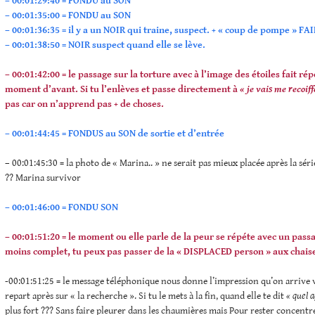
– 00:01:29:40 = FONDU au SON
– 00:01:35:00 = FONDU au SON
– 00:01:36:35 = il y a un NOIR qui traine, suspect. + « coup de pompe » 
– 00:01:38:50 = NOIR suspect quand elle se lève.
– 00:01:42:00 = le passage sur la torture avec à l’image des étoiles fait ré
moment d’avant. Si tu l’enlèves et passe directement à
« je vais me recoiff
pas car on n’apprend pas + de choses.
– 00:01:44:45 = FONDUS au SON de sortie et d’entrée
– 00:01:45:30 = la photo de « Marina.. » ne serait pas mieux placée après la sér
?? Marina survivor
– 00:01:46:00 = FONDU SON
– 00:01:51:20 = le moment ou elle parle de la peur se répéte avec un passa
moins complet, tu peux pas passer de la « DISPLACED person » aux chaise
-00:01:51:25 = le message téléphonique nous donne l’impression qu’on arrive ve
repart après sur « la recherche ». Si tu le mets à la fin, quand elle te dit
« quel 
plus fort ??? Sans faire pleurer dans les chaumières mais Pour rester concentré 