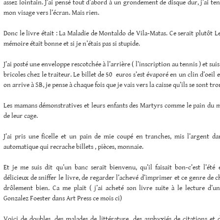
assez lointain. J’ai pensé tout d’abord à un grondement de disque dur, j’ai te
mon visage vers l’écran. Mais rien.
Donc le livre était : La Maladie de Montaldo de Vila-Matas. Ce serait plutôt 
mémoire était bonne et si je n’étais pas si stupide.
J’ai posté une enveloppe rescotchée à l’arrière ( l’inscription au tennis ) et su
bricoles chez le traiteur. Le billet de 50 euros s’est évaporé en un clin d’oeil 
on arrive à SB, je pense à chaque fois que je vais vers la caisse qu’ils se sont t
Les mamans démonstratives et leurs enfants des Martyrs comme le pain du 
de leur cage.
J’ai pris une ficelle et un pain de mie coupé en tranches, mis l’argent d
automatique qui recrache billets , pièces, monnaie.
Et je me suis dit qu’un banc serait bienvenu, qu’il faisait bon-c’est l’été
délicieux de sniffer le livre, de regarder l’achevé d’imprimer et ce genre de
drôlement bien. Ca me plait ( j’ai acheté son livre suite à le lecture d’u
Gonzalez Foester dans Art Press ce mois ci)
Voici de doubles, des malades de littérature, des asphyxiés de citations et de