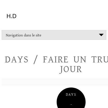
Aller
au
contenu
H.D
"Dans
Navigation dans le site
la
vie
on
devrait
DAYS / FAIRE UN TR
tout
essayer
JOUR
sauf
l'inceste
et
la
danse
folklorique"
DAYS
Christopher
Lee
–