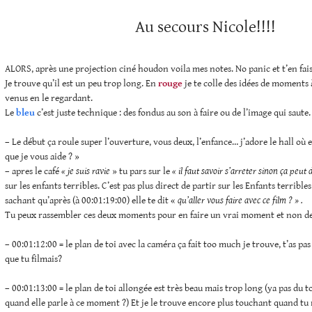
Au secours Nicole!!!!
ALORS, après une projection ciné houdon voila mes notes. No panic et t’en fais
Je trouve qu’il est un peu trop long. En
rouge
je te colle des idées de moments
venus en le regardant.
Le
bleu
c’est juste technique : des fondus au son à faire ou de l’image qui saute.
– Le début ça roule super l’ouverture, vous deux, l’enfance… j’adore le hall où e
que je vous aide ? »
– apres le café
« je suis ravie
» tu pars sur le
« il faut savoir s’arreter sinon ça peut
sur les enfants terribles. C’est pas plus direct de partir sur les Enfants terribles 
sachant qu’après (à 00:01:19:00) elle te dit «
qu’aller vous faire avec ce film ? » .
Tu peux rassembler ces deux moments pour en faire un vrai moment et non de
– 00:01:12:00 = le plan de toi avec la caméra ça fait too much je trouve, t’as p
que tu filmais?
– 00:01:13:00 = le plan de toi allongée est très beau mais trop long (ya pas du t
quand elle parle à ce moment ?) Et je le trouve encore plus touchant quand tu n