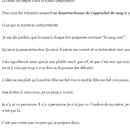
La chose est simple à dire et à faire comprendre:
Tous ceux des trépassés auxquels
tu donneras licence de s’approcher du sang
te p
Ceux que tu écarteras redescendront.
Je me dis parfois, que la tasse à chaque fois préparée contient “le sang noir”.
Qu’ainsi je peux entendre. Qu’ainsi d’autres me voient et m’entendent moi auss
Cela signifierait aussi que je suis plutôt mort que vif, et que c’est moi qui sui
ne m’y vois pas trop à vrai dire au Royaume des défunts;
L’idée ne me plaît qu’à moitié. Elle me fait rire à moitié. Elle me fait rire jaune.
Aux Enfers à mon insu…Je ne peux y croire.
Je n’y ai vu personne. Il n’y a personne. Je n’ai pas vu l’ombre de ma mère, je n
n’est pas là.
C’est une visite aux vivants qui se prépare donc.