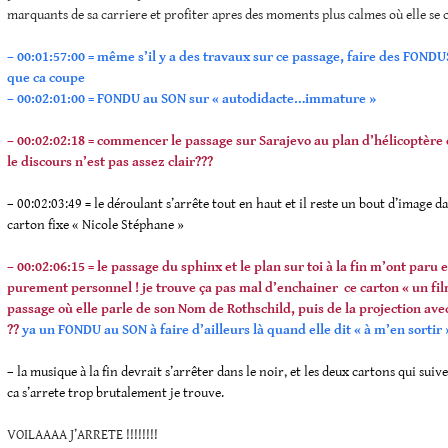
marquants de sa carriere et profiter apres des moments plus calmes où elle se c
– 00:01:57:00 = même s’il y a des travaux sur ce passage, faire des FOND
que ca coupe
– 00:02:01:00 = FONDU au SON sur « autodidacte…immature »
– 00:02:02:18 = commencer le passage sur Sarajevo au plan d’hélicoptère 
le discours n’est pas assez clair???
– 00:02:03:49 = le déroulant s’arrête tout en haut et il reste un bout d’image d
carton fi
xe « Nicole Stéphane »
– 00:02:06:15 = le passage du sphinx et le plan sur toi à la fin m’ont paru 
purement personnel ! je trouve ça pas mal d’enchainer ce carton « un fil
passage où elle parle de son Nom de Rothschild, puis de la projection avec
??
ya un FONDU au SON à faire d’ailleurs là quand elle d
it « à m’en sortir 
– la musique à la fin devrait s’arrêter dans le noir, et les deux cartons qui suiv
ca s’arrete trop brutalement je trouve.
VOILAAAA J’ARRETE !!!!!!!!