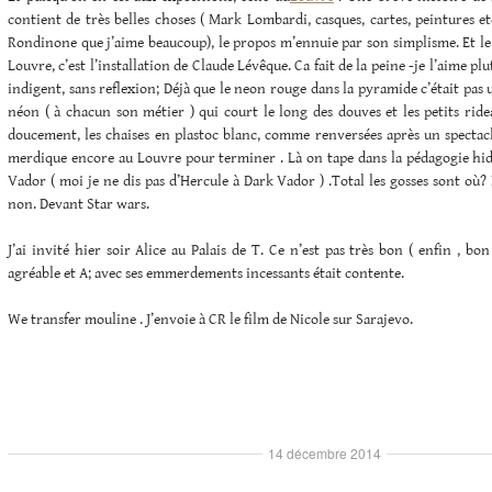
contient de très belles choses ( Mark Lombardi, casques, cartes, peintures et
Rondinone que j’aime beaucoup), le propos m’ennuie par son simplisme. Et le 
Louvre, c’est l’installation de Claude Lévêque. Ca fait de la peine -je l’aime pl
indigent, sans reflexion; Déjà que le neon rouge dans la pyramide c’était pas 
néon ( à chacun son métier ) qui court le long des douves et les petits ride
doucement, les chaises en plastoc blanc, comme renversées après un spectacl
merdique encore au Louvre pour terminer . Là on tape dans la pédagogie hid
Vador ( moi je ne dis pas d’Hercule à Dark Vador ) .Total les gosses sont où?
non. Devant Star wars.
J’ai invité hier soir Alice au Palais de T. Ce n’est pas très bon ( enfin , bo
agréable et A; avec ses emmerdements incessants était contente.
We transfer mouline . J’envoie à CR le film de Nicole sur Sarajevo.
14 décembre 2014