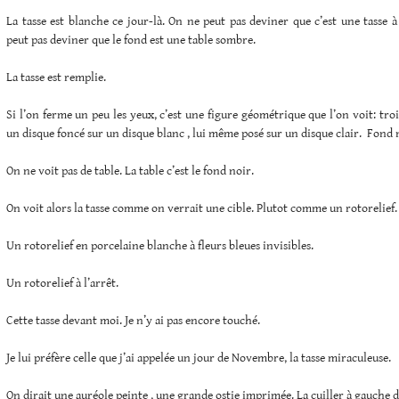
La tasse est blanche ce jour-là. On ne peut pas deviner que c’est une tasse
peut pas deviner que le fond est une table sombre.
La tasse est remplie.
Si l’on ferme un peu les yeux, c’est une figure géométrique que l’on voit: tro
un disque foncé sur un disque blanc , lui même posé sur un disque clair. Fond 
On ne voit pas de table. La table c’est le fond noir.
On voit alors la tasse comme on verrait une cible. Plutot comme un rotorelief.
Un rotorelief en porcelaine blanche à fleurs bleues invisibles.
Un rotorelief à l’arrêt.
Cette tasse devant moi. Je n’y ai pas encore touché.
Je lui préfère celle que j’ai appelée un jour de Novembre, la tasse miraculeuse.
On dirait une auréole peinte , une grande ostie imprimée. La cuiller à gauche de 