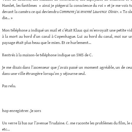
Hamlet, les fantômes » ainsi je piégerai la conscience du roi » et je me vois 
devant la caméra ce qui deviendra
Comment j’ai inventé Laurence Olivier
. « To sl
die… »
Mon téléphone a indiqué un mail et c’était Klaus qui m’envoyait une petite vi
à la mort au bord d’un canal à Copenhague. Lui au bord du canal, moi sur un
paysage était plus beau que le mien. Et ce hurlement…
Rentrés à la maison-le téléphone indique un SMS de C.
Je me disais dans l’ascenseur que j’avais passé un moment agréable, un de ce
dans une ville étrangère lorsqu’on y séjourne seul.
Pas relu.
hop enregistrer. Je sors
Un verre là bas sur l’avenue Trudaine. C. me raconte les problèmes du film, l
etc…