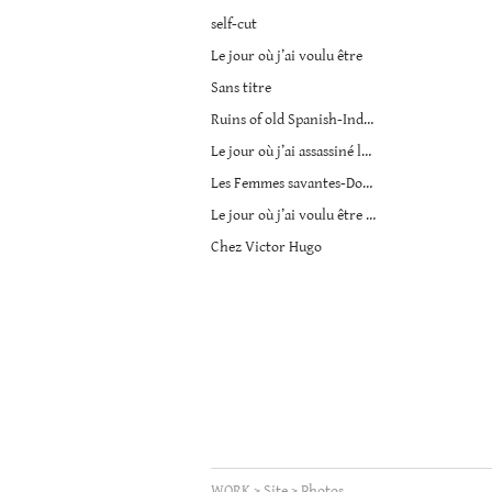
Christopher
self-cut
Lee
Le jour où j’ai voulu être
Sans titre
Ruins of old Spanish-Indian church
Le jour où j’ai assassiné le portrait ovale
Les Femmes savantes-Documents
Le jour où j’ai voulu être Anna Blume
Chez Victor Hugo
WORK
>
Site
>
Photos