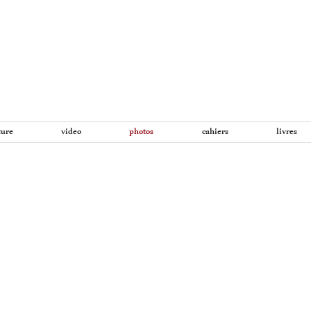
Aller
au
contenu
ture
video
photos
cahiers
livres