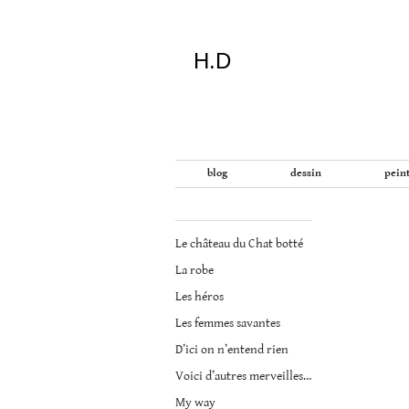
H.D
"Dans
blog
dessin
pein
la
vie
on
Le château du Chat botté
devrait
tout
La robe
essayer
Les héros
sauf
l'inceste
Les femmes savantes
et
D’ici on n’entend rien
la
Voici d’autres merveilles qu’on raconte des animaux
danse
folklorique"
My way