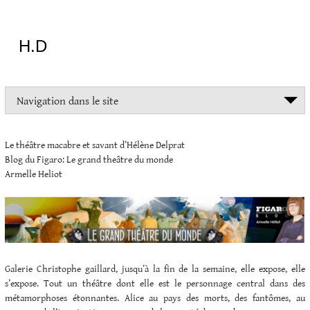
Aller
au
contenu
H.D
"Dans
Navigation dans le site
la
vie
on
Le théâtre macabre et savant d’Hélène Delprat
devrait
Blog du Figaro: Le grand theâtre du monde
tout
Armelle Heliot
essayer
sauf
l'inceste
et
la
danse
folklorique"
Galerie Christophe gaillard, jusqu’à la fin de la semaine, elle expose, elle
Christopher
s’expose. Tout un théâtre dont elle est le personnage central dans des
Lee
métamorphoses étonnantes. Alice au pays des morts, des fantômes, au