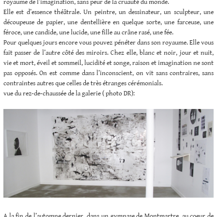
royaume de l’imagination, sans peur de la cruauté du monde.
Elle est d’essence théâtrale. Un peintre, un dessinateur, un sculpteur, une
découpeuse de papier, une dentellière en quelque sorte, une farceuse, une
féroce, une candide, une lucide, une fille au crâne rasé, une fée.
Pour quelques jours encore vous pouvez pénéter dans son royaume. Elle vous
fait passer de l’autre côté des miroirs. Chez elle, blanc et noir, jour et nuit,
vie et mort, éveil et sommeil, lucidité et songe, raison et imagination ne sont
pas opposés. On est comme dans l’inconscient, on vit sans contraires, sans
contraintes autres que celles de très étranges cérémonials.
vue du rez-de-chaussée de la galerie ( photo DR):
A la fin de l’automne dernier, dans un gymnase de Montmartre, au coeur de