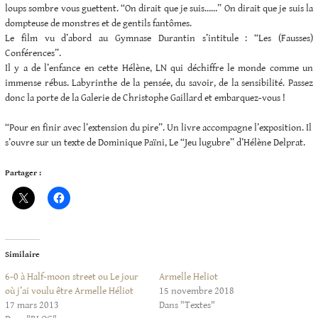
loups sombre vous guettent. “On dirait que je suis……” On dirait que je suis la
dompteuse de monstres et de gentils fantômes.
Le film vu d’abord au Gymnase Durantin s’intitule : “Les (Fausses)
Conférences”.
Il y a de l’enfance en cette Hélène, LN qui déchiffre le monde comme un
immense rébus. Labyrinthe de la pensée, du savoir, de la sensibilité. Passez
donc la porte de la Galerie de Christophe Gaillard et embarquez-vous !
“Pour en finir avec l’extension du pire”. Un livre accompagne l’exposition. Il
s’ouvre sur un texte de Dominique Païni, Le “Jeu lugubre” d’Hélène Delprat.
Partager :
Similaire
6-0 à Half-moon street ou Le jour
Armelle Heliot
où j’ai voulu être Armelle Héliot
15 novembre 2018
17 mars 2013
Dans "Textes"