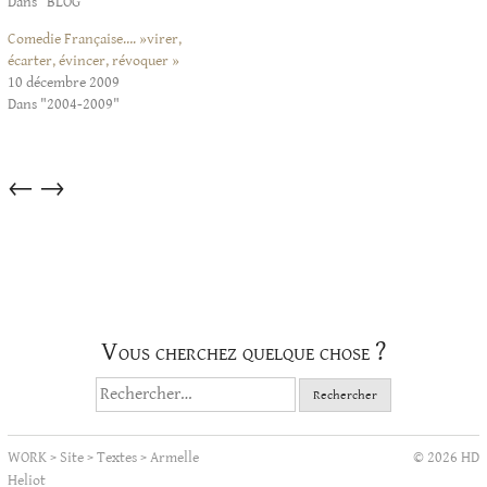
Dans "BLOG"
Comedie Française…. »virer,
écarter, évincer, révoquer »
10 décembre 2009
Dans "2004-2009"
Articles
←
→
dans
cette
catégorie
Vous cherchez quelque chose ?
Rechercher :
WORK
>
Site
>
Textes
>
Armelle
© 2026 HD
Heliot