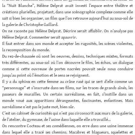
la “Nuit Blanche”, Hélène Delprat avait investi l’espace entre théâtre et
créations plurielles, projetant, dans une scénographie complexe comme elle
sait si bien les organiser, un film que l’on retrouve aujourd’hui au sous-sol de
la galerie de Christophe Gaillard.
On ne raconte pas Hélène Delprat. Décrire serait affaiblir. On n’analyse pas
Hélène Delprat. Commenter serait apauvrir.
Il faut entrer dans son monde et accepter les rugosités, les scènes violentes,
la recomposition du monde.
Du rez-de-chaussée où sont les oeuvres, dessins, techniques mixtes, formats
très différentes, au sous-sol où l’on découvre le film, les échos, un dialogue
comme si cette ouvreuse de portes nacrées pouvait seule nous conduire
jusqu’au point où l’émotion et le sens se rejoignent.
Il y a du sphinx en cette femme au crâne rasé qui se sert d’elle comme un
“personnage” et s’inscruste dans ses films, sur les traces de grands aînés, les
passeurs de murailles. Un certain surréalisme, en fait, s’instille dans un
monde voué aux apparitions dérangeantes, fascinantes, enfantines. Mais
surréalisme n’est pas le juste mot, bien sûr.
C’est un cabinet de curiosités qui n’est pas circonscrit aux murs de la galerie,
de l’atelier, du gymnase, de l’usine dans laquelle elle a travaillé…
On rencontre Cocteau et ses comédiennes, on erre dans une usine immense
dans lequel elle a tracé ses chemins. Macabres et blagueurs, squelettes et