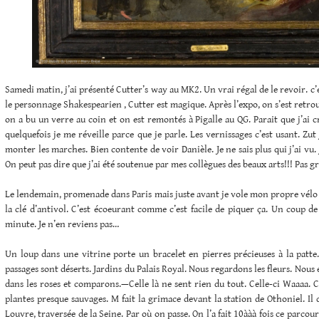
Samedi matin, j’ai présenté Cutter’s way au MK2. Un vrai régal de le revoir. c’
le personnage Shakespearien , Cutter est magique. Après l’expo, on s’est retro
on a bu un verre au coin et on est remontés à Pigalle au QG. Parait que j’ai cr
quelquefois je me réveille parce que je parle. Les vernissages c’est usant. Zut
monter les marches. Bien contente de voir Danièle. Je ne sais plus qui j’ai vu. J
On peut pas dire que j’ai été soutenue par mes collègues des beaux arts!!! Pas g
Le lendemain, promenade dans Paris mais juste avant je vole mon propre vélo 
la clé d’antivol. C’est écoeurant comme c’est facile de piquer ça. Un coup de 
minute. Je n’en reviens pas…
Un loup dans une vitrine porte un bracelet en pierres précieuses à la patte.
passages sont déserts. Jardins du Palais Royal. Nous regardons les fleurs. Nou
dans les roses et comparons.—Celle là ne sent rien du tout. Celle-ci Waaaa. C’
plantes presque sauvages. M fait la grimace devant la station de Othoniel. Il 
Louvre, traversée de la Seine. Par où on passe. On l’a fait 10ààà fois ce parcour