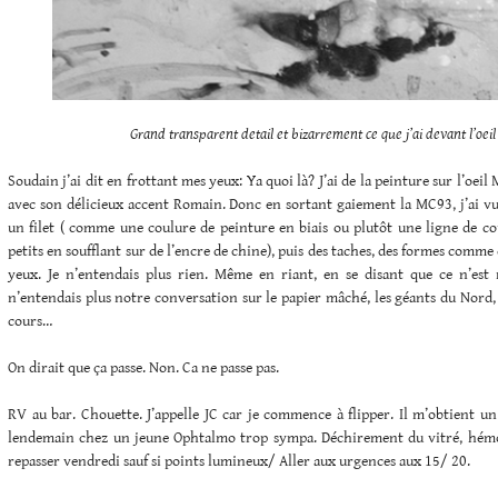
Grand transparent detail et bizarrement ce que j’ai devant l’oeil
Soudain j’ai dit en frottant mes yeux: Ya quoi là? J’ai de la peinture sur l’oeil 
avec son délicieux accent Romain. Donc en sortant gaiement la MC93, j’ai vu
un filet ( comme une coulure de peinture en biais ou plutôt une ligne de co
petits en soufflant sur de l’encre de chine), puis des taches, des formes comm
yeux. Je n’entendais plus rien. Même en riant, en se disant que ce n’est ri
n’entendais plus notre conversation sur le papier mâché, les géants du Nord, 
cours…
On dirait que ça passe. Non. Ca ne passe pas.
RV au bar. Chouette. J’appelle JC car je commence à flipper. Il m’obtient u
lendemain chez un jeune Ophtalmo trop sympa. Déchirement du vitré, hémo
repasser vendredi sauf si points lumineux/ Aller aux urgences aux 15/ 20.