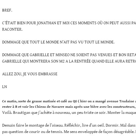
BREF.
C’ÉTAIT BIEN POUR JONATHAN ET MOI CES MOMENTS OÙ ON PEUT AUSSI 
RACONTER.
DOMMAGE QUE TOUT LE MONDE N’AIT PAS VU TOUT LE MONDE.
DOMMAGE QUE GABRIELLE ET MINSEO NE SOIENT PAS VENUES ET BON RET
GABRIELLE QUI MONTRERA SON M2 A LA RENTRÉE QUAND ELLE AURA RETR
ALLEZ ZOU, JE VOUS EMBRASSE
LN
Ce matin, sorte de grasse matinée et café au QG ( hier on a mangé avenue Trudaine a
rester à B et voir les Chiens de Navarre mais après une bière avec les constructeurs, 
Voilà. Brautigan que j’achète à nouveau, un peu triste ce soir. Monter la maque
Demain faire le montage de l’oiseau. Réfléchir, lire d’un oeil. Dormir. Mal dans
pas question de courir ou de tennis. Me sens enveloppée de façon désagréable.