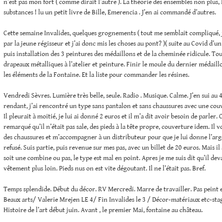
n’est pas mon fort ( comme dirait l’autre ). La théorie des ensembles non plus,
substances ! lu un petit livre de Bille, Emerencia . J’en ai commandé d’autres.
Cette semaine Invalides, quelques grognements ( tout me semblait compliqué, j
par la jeune régisseur et j’ai donc mis les choses au pont? )( suite au Covid d’un
puis installation des 3 peintures des médaillons et de la cheminée ridicule. Tou
drapeaux métalliques à l’atelier et peinture. Finir le moule du dernier médail
les éléments de la Fontaine. Et la liste pour commander les résines.
Vendredi Sèvres. Lumière très belle, seule. Radio . Musique. Calme. J’en sui au
rendant, j’ai rencontré un type sans pantalon et sans chaussures avec une couv
Il pleurait à moitié, je lui ai donné 2 euros et il m’a dit avoir besoin de parler. On
remarqué qu’il n’était pas sale, des pieds à la tête propre, couverture idem. Il v
des chaussures et m’accompagner à un distributeur pour que je lui donne l’arg
refusé. Suis partie, puis revenue sur mes pas, avec un billet de 20 euros. Mais il
soit une combine ou pas, le type est mal en point. Apres je me suis dit qu’il dev
vêtement plus loin. Pieds nus on est vite dégoutant. Il ne l’était pas. Bref.
Temps splendide. Début du décor. RV Mercredi. Marre de travailler. Pas peint 
Beaux arts/ Valerie Mrejen LE 4/ Fin Invalides le 3 / Décor-matériaux etc-stag
Histoire de l’art début juin. Avant , le premier Mai, fontaine au château.