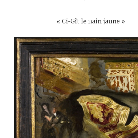
« Ci-Gît le nain jaune »