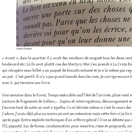
Annie Ernaux
« Avant », dans le quartier il y avait des vendeurs de muguet tous les deux cen
boulevard etc. Là ils sont plutôt rue des Martyrs. Moi j’en prends à La Croix 
qui récupère mon billet a un paquet de biscuits entamé et je n’ai même pas rega
un pot . C’est gentil. Il n’y a pas grand monde dans les rues. Je corrige encore l
avec S. qui termine son livre.
Une semaine dans le Forez. Temps exécrable sauf l’été de l’arrivée, pluie vent et
Lecture de fragments de Sollers… . Sapins et interrogations, découragement e
J’envoie tout de suite un mot à Agathe. Ca m’attriste même si c’est le cours des
j’adore. J’avais déjà plus ou moins picoré ses mémoires mais cette fois-ci je li
après page. Entre exploits techniques d’un orfèvre génial ( il ne se déteste pa
!!!), papauté, Sac de Rome, condamnation pour meurtre, rixes et poignards, on 