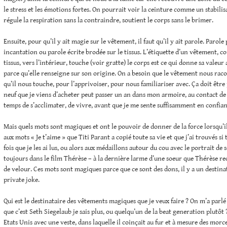
le stress et les émotions fortes. On pourrait voir la ceinture comme un stabilis
régule la respiration sans la contraindre, soutient le corps sans le brimer.
Ensuite, pour qu’il y ait magie sur le vêtement, il faut qu’il y ait parole. Paro
incantation ou parole écrite brodée sur le tissus. L’étiquette d’un vêtement, c
tissus, vers l’intérieur, touche (voir gratte) le corps est ce qui donne sa valeu
parce qu’elle renseigne sur son origine. On a besoin que le vêtement nous rac
qu’il nous touche, pour l’apprivoiser, pour nous familiariser avec. Ça doit êtr
neuf que je viens d’acheter peut passer un an dans mon armoire, au contact de m
temps de s’acclimater, de vivre, avant que je me sente suffisamment en confian
Mais quels mots sont magiques et ont le pouvoir de donner de la force lorsqu’il
aux mots « Je t’aime » que Titi Parant a copié toute sa vie et que j’ai trouvés s
fois que je les ai lus, ou alors aux médaillons autour du cou avec le portrait de
toujours dans le film Thérèse – à la dernière larme d’une soeur que Thérèse re
de velour. Ces mots sont magiques parce que ce sont des dons, il y a un destina
private joke.
Qui est le destinataire des vêtements magiques que je veux faire ? On m’a parlé d
que c’est Seth Siegelaub je sais plus, ou quelqu’un de la beat generation plutôt ?
Etats Unis avec une veste, dans laquelle il coinçait au fur et à mesure des morc