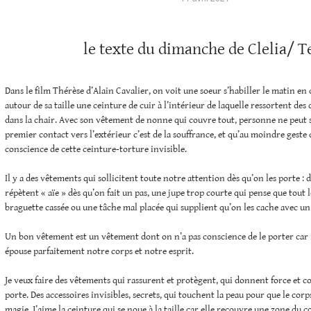
le texte du dimanche de Clelia/ T
Dans le film Thérèse d’Alain Cavalier, on voit une soeur s’habiller le matin 
autour de sa taille une ceinture de cuir à l’intérieur de laquelle ressortent des 
dans la chair. Avec son vêtement de nonne qui couvre tout, personne ne peut
premier contact vers l’extérieur c’est de la souffrance, et qu’au moindre geste q
conscience de cette ceinture-torture invisible.
Il y a des vêtements qui sollicitent toute notre attention dès qu’on les porte : 
répètent « aïe » dès qu’on fait un pas, une jupe trop courte qui pense que tout
braguette cassée ou une tâche mal placée qui supplient qu’on les cache avec un
Un bon vêtement est un vêtement dont on n’a pas conscience de le porter car i
épouse parfaitement notre corps et notre esprit.
Je veux faire des vêtements qui rassurent et protègent, qui donnent force et con
porte. Des accessoires invisibles, secrets, qui touchent la peau pour que le cor
magie. J’aime la ceinture qui se noue à la taille car elle recouvre une zone du 