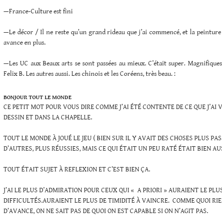
—France-Culture est fini
—Le décor / Il ne reste qu’un grand rideau que j’ai commencé, et la peinture
avance en plus.
—Les UC aux Beaux arts se sont passées au mieux. C’était super. Magnifiqu
Felix B. Les autres aussi. Les chinois et les Coréens, très beau. :
BONJOUR TOUT LE MONDE
CE PETIT MOT POUR VOUS DIRE COMME J’AI ÉTÉ CONTENTE DE CE QUE J’AI 
DESSIN ET DANS LA CHAPELLE.
TOUT LE MONDE À JOUÉ LE JEU ( BIEN SUR IL Y AVAIT DES CHOSES PLUS P
D’AUTRES, PLUS RÉUSSIES, MAIS CE QUI ÉTAIT UN PEU RATÉ ÉTAIT BIEN AUS
TOUT ÉTAIT SUJET À REFLEXION ET C’EST BIEN ÇA.
J’AI LE PLUS D’ADMIRATION POUR CEUX QUI « A PRIORI » AURAIENT LE PLU
DIFFICULTÉS.AURAIENT LE PLUS DE TIMIDITÉ À VAINCRE. COMME QUOI RIE
D’AVANCE, ON NE SAIT PAS DE QUOI ON EST CAPABLE SI ON N’AGIT PAS.