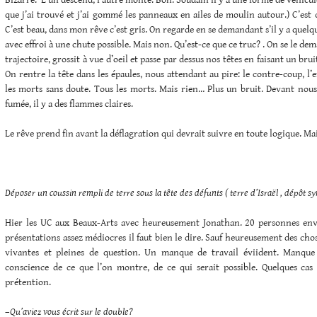
Bizarre. L’un descend, l’autre monte. Bon. Soudain il y a une forme de véhicule 
que j’ai trouvé et j’ai gommé les panneaux en ailes de moulin autour.) C’est c
C’est beau, dans mon rêve c’est gris. On regarde en se demandant s’il y a quel
avec effroi à une chute possible. Mais non. Qu’est-ce que ce truc? . On se le d
trajectoire, grossit à vue d’oeil et passe par dessus nos têtes en faisant un bru
On rentre la tête dans les épaules, nous attendant au pire: le contre-coup, 
les morts sans doute. Tous les morts. Mais rien… Plus un bruit. Devant nous
fumée, il y a des flammes claires.
Le rêve prend fin avant la déflagration qui devrait suivre en toute logique. Ma
Déposer un coussin rempli de terre sous la tête des défunts ( terre d’Israël , dépôt s
Hier les UC aux Beaux-Arts avec heureusement Jonathan. 20 personnes env
présentations assez médiocres il faut bien le dire. Sauf heureusement des chose
vivantes et pleines de question. Un manque de travail éviident. Manque 
conscience de ce que l’on montre, de ce qui serait possible. Quelques ca
prétention.
–
Qu’aviez vous écrit sur le double?