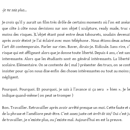
-Je ne sais plus…
Je crois qu’il y aurait un film très drôle de certains moments où l’on est anéant
que côte à côte nous devisions sur son objet ( sculpture, ready made, truc 
moins des risques. )L’objet étant posé entre deux tabourets, soudain devena
après avoir éteint je l’ai éclairé avec mon téléphone . Nous étions deux acteu
l’art dit contemporain. Parler sur rien. Baver, dirais-je. Ridicule. Sans rire, c
risque qui est affligeant alors que je donne toute liberté. Depuis 4 ans, c’est s
interessante. Alors que les étudiants sont en général intéressants. La liberté 
scolaire. Elémentaire. On se contente de ( mal ) présenter des trucs, on se cont
insister pour qu’on nous dise enfin des choses intéressantes ou tout au moins 
négligent.
Pourquoi. Pourquoi. Et pourquoi, je sais à l’avance si ça sera » bien ». Je 
indique quand-même ( on peut se tromper )
Bon. Travailler. Retravailler après avoir arrêté presque un moi. Cette faute et 
de la phrase et l’améliore peut-être. C’est assez juste cet
arrêt de soi/
Oui c’est j
de travailler, je n’existe plus, ou j’existe mal. Aujourd’hui en est la preuve.