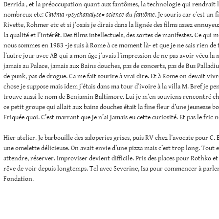
Derrida , et la préoccupation quant aux fantômes, la technologie qui rendrait 
nombreux etc:
Cinéma +psychanalyse= science du fantôme
. Je souris car c’est un 
Rivette, Rohmer etc et si j’osais je dirais dans la lignée des films assez ennuy
la qualité et l’intérêt. Des films intellectuels, des sortes de manifestes. Ce qui 
nous sommes en 1983 -je suis à Rome à ce moment là- et que je ne sais rien de t
l’autre jour avec AB qui a mon âge j’avais l’impression de ne pas avoir vécu l
jamais au Palace, jamais aux Bains douches, pas de concerts, pas de Bus Palladi
de punk, pas de drogue. Ca me fait sourire à vrai dire. Et à Rome on devait viv
chose je suppose mais idem j’étais dans ma tour d’ivoire à la villa M. Bref je pe
trouve aussi le nom de Benjamin Baltimore. Lui je m’en souviens rencontré ch
ce petit groupe qui allait aux bains douches était la fine fleur d’une jeunesse b
Friquée quoi. C’est marrant que je n’ai jamais eu cette curiosité. Et pas le fric n
Hier atelier. Je barbouille des saloperies grises, puis RV chez l’avocate pour C.
une omelette délicieuse. On avait envie d’une pizza mais c’est trop long. Tout es
attendre, réserver. Improviser devient difficile. Pris des places pour Rothko et
rêve de voir depuis longtemps. Tel avec Severine, Isa pour commencer à parler 
Fondation.