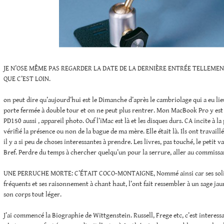
JE N’OSE MÊME PAS REGARDER LA DATE DE LA DERNIÈRE ENTRÉE TELLEMENT
QUE C’EST LOIN.
on peut dire qu’aujourd’hui est le Dimanche d’après le cambriolage qui a eu li
porte fermée à double tour et on ne peut plus rentrer. Mon MacBook Pro y est
PD150 aussi , appareil photo. Ouf l’iMac est là et les disques durs. CA incite à la 
vérifié la présence ou non de la bague de ma mère. Elle était là. Ils ont travail
il y a si peu de choses interessantes à prendre. Les livres, pas touché, le petit va
Bref. Perdre du temps à chercher quelqu’un pour la serrure, aller au commissa
UNE PERRUCHE MORTE: C’ÉTAIT COCO-MONTAIGNE, Nommé ainsi car ses solilo
fréquents et ses raisonnement à chant haut, l’ont fait ressembler à un sage jaun
son corps tout léger.
J’ai commencé la Biographie de Wittgenstein. Russell, Frege etc, c’est interess