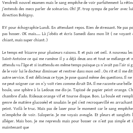
Vendredi nouvel examen mais le sang empêche de voir parfaitement la rétine.
j’entends des mecs parler de scénarios. Oh! JF. trop sympa de parler avec lu
direction Bobigny.
RV pour échographie Lundi. En attendant repos. Rien de stressant. Ne pas po
pas bosser. OK mais….. Là j’obéis et écris Samedi dans mon lit ( ne voyant 
chiant, mais super chiant. )
Le temps est bizarre pour plusieurs raisons. R et puis cet oeil. A nouveau les
Saint-Antoine ce qui me ramène il y a déjà deux ans et tout se mélange et me
attendu vu l’âge et si inattendu en même temps puisque ça n’avait pas l’air si g
de le voir lui le docteur diminuer et rentrer dans mon oeil . On rit et il me dit
autre service. Il est délicieux ce type. Je pose quand même des questions. Il n
ne peut soigner car on n’y voit rien comme dirait DA. Il me raconte une belle h
boule, une sphère à la Ledoux me dis-je. Tapissé de papier peint orange.
chambre d’ado. Rideaux orange vif et tourne disque. Bon. La boule est rempli
genre de matière glucosée) et soudain le gel s’est recroquevillé en arrachant
peint. Voilà le truc. Mais pas de laser pour le moment car le sang empêche
m’empêche de voir. Saloperie. Je me voyais aveugle. Et pleurs et sanglots l
alléger. Mais bon. Je me reprends mais pour bosser ce n’est pas simple et i
maintenant que