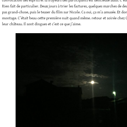
convocation des esprits et la frayeurs des participants est délicieuse aussi. C’est
Rien fait de particulier. Deux jours à trier les factures, quelques marches de de
pas grand-chose, puis le teaser du film sur Nicole. Ca oui, ça m’a amusée. Et do
montage. C’était beau cette première nuit quand même. retour et soirée chez C.
leur château. Il sont dingues et c’est ce que j’aime.