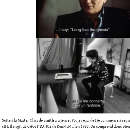
Suite à la Master Class de
Smith
à sciences Po, je regarde ( je commence à regar
cité. il s’agit de GHOST DANCE de KenMcMullen 1983. On comprend donc bien 