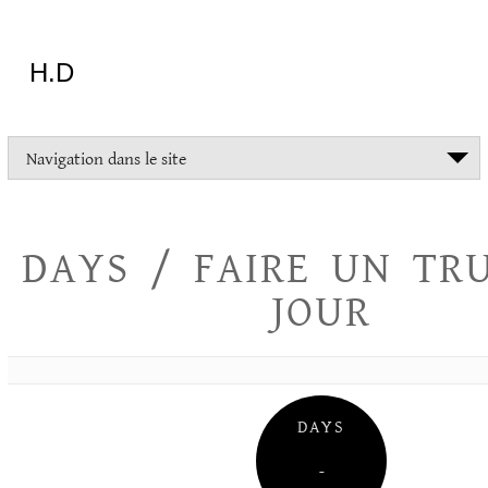
Aller
au
contenu
H.D
"Dans
Navigation dans le site
la
vie
on
devrait
DAYS / FAIRE UN TR
tout
essayer
JOUR
sauf
l'inceste
et
la
danse
folklorique"
DAYS
Christopher
Lee
–