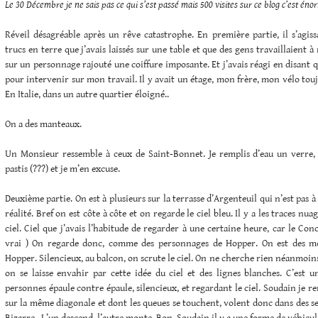
Le 30 Décembre je ne sais pas ce qui s’est passé mais 500 visites sur ce blog c’est éno
Réveil désagréable après un rêve catastrophe. En première partie, il s’agiss
trucs en terre que j’avais laissés sur une table et que des gens travaillaient à 
sur un personnage rajouté une coiffure imposante. Et j’avais réagi en disant q
pour intervenir sur mon travail. Il y avait un étage, mon frère, mon vélo toujo
En Italie, dans un autre quartier éloigné..
On a des manteaux.
Un Monsieur ressemble à ceux de Saint-Bonnet. Je remplis d’eau un verre, 
pastis (???) et je m’en excuse.
Deuxième partie. On est à plusieurs sur la terrasse d’Argenteuil qui n’est pas à 
réalité. Bref on est côte à côte et on regarde le ciel bleu. Il y a les traces nu
ciel. Ciel que j’avais l’habitude de regarder à une certaine heure, car le Conc
vrai ) On regarde donc, comme des personnages de Hopper. On est des m
Hopper. Silencieux, au balcon, on scrute le ciel. On ne cherche rien néanmoins
on se laisse envahir par cette idée du ciel et des lignes blanches. C’est u
personnes épaule contre épaule, silencieux, et regardant le ciel. Soudain je 
sur la même diagonale et dont les queues se touchent, volent donc dans des sen