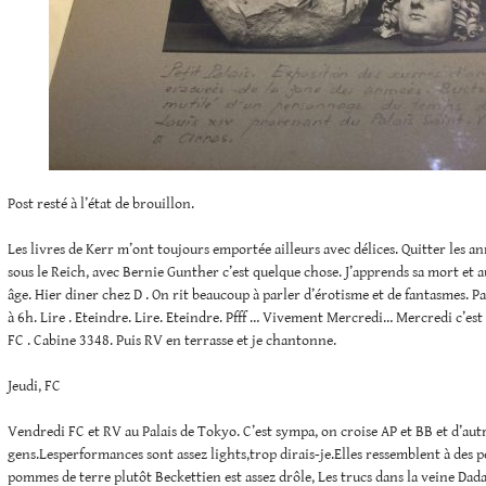
Post resté à l’état de brouillon.
Les livres de Kerr m’ont toujours emportée ailleurs avec délices. Quitter les a
sous le Reich, avec Bernie Gunther c’est quelque chose. J’apprends sa mort et a
âge. Hier diner chez D . On rit beaucoup à parler d’érotisme et de fantasmes. P
à 6h. Lire . Eteindre. Lire. Eteindre. Pfff … Vivement Mercredi… Mercredi c’est 
FC . Cabine 3348. Puis RV en terrasse et je chantonne.
Jeudi, FC
Vendredi FC et RV au Palais de Tokyo. C’est sympa, on croise AP et BB et d’aut
gens.Lesperformances sont assez lights,trop dirais-je.Elles ressemblent à des 
pommes de terre plutôt Beckettien est assez drôle, Les trucs dans la veine Dada