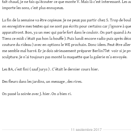
fait chaud, je ne fais qu’écouter ce que monte V. Mais là c’est interessant. Les 
importe les sons, c’est plus ennuyeux.
La fin de la semaine va être copieuse. Je ne peux pas partir chez S. Trop de b
on enregistre mes textes qui ne sont pas écrits pour certains car j’ignore à que
apparaitront. Bon, ya un mec qui parle fort dans le couloir. On part quand à Av
Tiens ce midi c’était pas bon la bouffe ). Puis lundi encore radio puis après déco
couture du rideau ) avec en options le WE prochain. Donc idem. Peut être aller 
me semble mal barré. Er je dois sérieusement préparer Berlin??et voir si je p
sculpture. Je n’ai toujours pas monté la maquette que la galerie m’a envoyée.
Les BA, c’est fini ( sauf jurys ) . C’était le dernier cours hier.
Des fleurs dans les jardins, un message , des rires.
On passé la soirée avec J. hier. On a bien ri.
11 septembre 2017