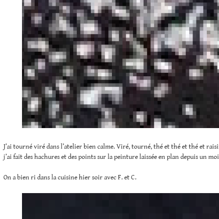
J’ai tourné viré dans l’atelier bien calme. Viré, tourné, thé et thé et thé et rais
j’ai fait des hachures et des points sur la peinture laissée en plan depuis un moi
On a bien ri dans la cuisine hier soir avec F. et C.