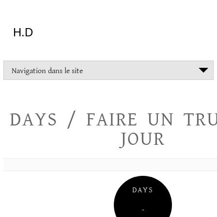
Aller
au
contenu
H.D
"Dans
Navigation dans le site
la
vie
on
devrait
DAYS / FAIRE UN TR
tout
essayer
JOUR
sauf
l'inceste
et
la
danse
folklorique"
DAYS
Christopher
Lee
–