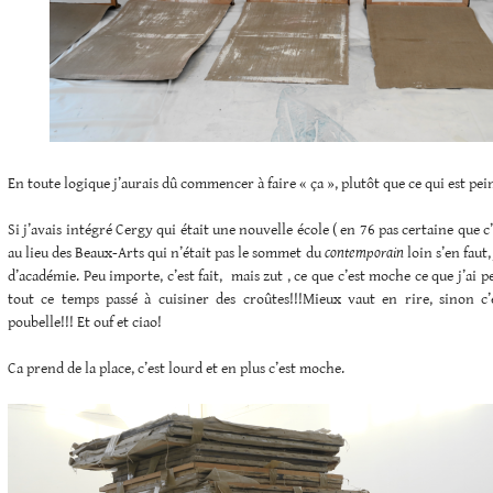
En toute logique j’aurais dû commencer à faire « ça », plutôt que ce qui est pein
Si j’avais intégré Cergy qui était une nouvelle école ( en 76 pas certaine que
au lieu des Beaux-Arts qui n’était pas le sommet du
contemporain
loin s’en faut,
d’académie. Peu importe, c’est fait, mais zut , ce que c’est moche ce que j’ai pe
tout ce temps passé à cuisiner des croûtes!!!Mieux vaut en rire, sinon c’
poubelle!!! Et ouf et ciao!
Ca prend de la place, c’est lourd et en plus c’est moche.