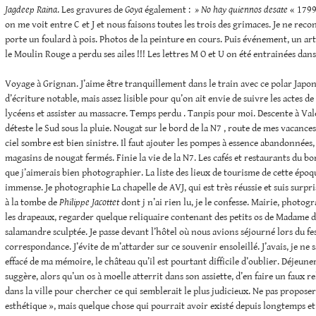
Jagdeep Raina
. Les gravures de
Goya
également :
» No hay quiennos desate
« 1799
on me voit entre C et J et nous faisons toutes les trois des grimaces. Je ne recon
porte un foulard à pois. Photos de la peinture en cours. Puis événement, un ar
le Moulin Rouge a perdu ses ailes !!! Les lettres M O et U on été entrainées dans 
Voyage à Grignan. J’aime être tranquillement dans le train avec ce polar Japon
d’écriture notable, mais assez lisible pour qu’on ait envie de suivre les actes de 
lycéens et assister au massacre. Temps perdu . Tanpis pour moi. Descente à Vale
déteste le Sud sous la pluie. Nougat sur le bord de la N7 , route de mes vacances
ciel sombre est bien sinistre. Il faut ajouter les pompes à essence abandonnées, l
magasins de nougat fermés. Finie la vie de la N7. Les cafés et restaurants du bo
que j’aimerais bien photographier. La liste des lieux de tourisme de cette époq
immense. Je photographie La chapelle de AVJ, qui est très réussie et suis surpr
à la tombe de
Philippe Jacottet
dont j n’ai rien lu, je le confesse. Mairie, photogr
les drapeaux, regarder quelque reliquaire contenant des petits os de Madame d
salamandre sculptée. Je passe devant l’hôtel où nous avions séjourné lors du fes
correspondance. J’évite de m’attarder sur ce souvenir ensoleillé. J’avais, je ne 
effacé de ma mémoire, le château qu’il est pourtant difficile d’oublier. Déjeuner
suggère, alors qu’un os à moelle atterrit dans son assiette, d’en faire un faux 
dans la ville pour chercher ce qui semblerait le plus judicieux. Ne pas propose
esthétique », mais quelque chose qui pourrait avoir existé depuis longtemps et