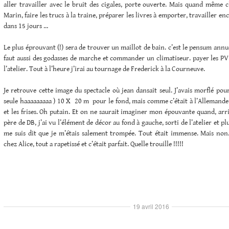
aller travailler avec le bruit des cigales, porte ouverte. Mais quand même c
Marin, faire les trucs à la traine, préparer les livres à emporter, travailler enc
dans 15 jours …
Le plus éprouvant (!) sera de trouver un maillot de bain. c’est le pensum annu
faut aussi des godasses de marche et commander un climatiseur. payer les PV 
l’atelier. Tout à l’heure j’irai au tournage de Frederick à la Courneuve.
Je retrouve cette image du spectacle où jean dansait seul. J’avais morflé pour
seule haaaaaaaaa ) 10 X 20 m pour le fond, mais comme c’était à l’Allemande il
et les frises. Oh putain. Et on ne saurait imaginer mon épouvante quand, arr
père de DB, j’ai vu l’élément de décor au fond à gauche, sorti de l’atelier et pl
me suis dit que je m’étais salement trompée. Tout était immense. Mais non
chez Alice, tout a rapetissé et c’était parfait. Quelle trouille !!!!!
19 avril 2016