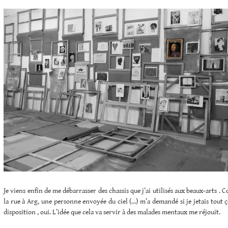
Je viens enfin de me débarrasser des chassis que j’ai utilisés aux beaux-arts . 
la rue à Arg, une personne envoyée du ciel (…) m’a demandé si je jetais tout ç
disposition , oui. L’idée que cela va servir à des malades mentaux me réjouit.