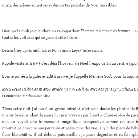
duels, des scènes équestres et des cartes postales de Noel horribles.
Hier après midi je m’endors en re-regardant
l’homme qui aimait les femmes
. Le
toutes les voitures qui se garent côte à côte.
Dessin hier après midi ici, et FC : Simon Leys/ Intéressant.
Rapide visite au BHV ( c’est déjà l’horreur de Noel ), expo de SR au centre Japon
Bonne soirée à la galerie. Edith arrive. je l’appelle Mémère Scob pour la taqui
Merci petite Hélène de m’avoir invitée ; je n’ai parlé qu’avec des gens sympathiques, c
! t’embrasse tendrement Alice
Tiens cette nuit j’ai cassé un grand miroir.( c’est sans doute les photos de 
miroir brisé pendant la pause ) Et je n’arrivais pas à sortir d’une espèce de pas
oui, on voyait une immense et magnifique perspective comme un sous b
montait. Je cherche une perceuse et passe dans des rue . Il y a des pieds de bé
fleur blanchâtre. Il est debout puis oscille , je passe dégoutée et ça fait 