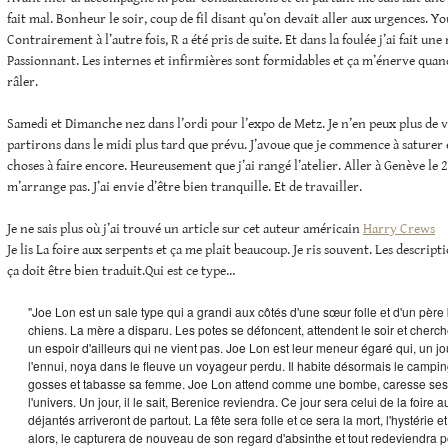
fait mal. Bonheur le soir, coup de fil disant qu’on devait aller aux urgences. You
Contrairement à l’autre fois, R a été pris de suite. Et dans la foulée j’ai fait une
Passionnant. Les internes et infirmières sont formidables et ça m’énerve quan
râler.
Samedi et Dimanche nez dans l’ordi pour l’expo de Metz. Je n’en peux plus de 
partirons dans le midi plus tard que prévu. J’avoue que je commence à saturer 
choses à faire encore. Heureusement que j’ai rangé l’atelier. Aller à Genève le 2
m’arrange pas. J’ai envie d’être bien tranquille. Et de travailler.
Je ne sais plus où j’ai trouvé un article sur cet auteur américain
Harry Crews
Je lis La foire aux serpents et ça me plait beaucoup. Je ris souvent. Les descript
ça doit être bien traduit.Qui est ce type…
"Joe Lon est un sale type qui a grandi aux côtés d'une sœur folle et d'un père b
chiens. La mère a disparu. Les potes se défoncent, attendent le soir et cherch
un espoir d'ailleurs qui ne vient pas. Joe Lon est leur meneur égaré qui, un jou
l'ennui, noya dans le fleuve un voyageur perdu. Il habite désormais le campin
gosses et tabasse sa femme. Joe Lon attend comme une bombe, caresse ses c
l'univers. Un jour, il le sait, Berenice reviendra. Ce jour sera celui de la foire 
déjantés arriveront de partout. La fête sera folle et ce sera la mort, l'hystérie et
alors, le capturera de nouveau de son regard d'absinthe et tout redeviendra poss