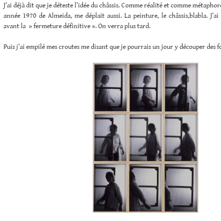
J’ai déjà dit que je déteste l’idée du châssis. Comme réalité et comme métapho
année 1970 de Almeida, me déplait aussi. La peinture, le châssis,blabla. J’ai 
avant la » fermeture définitive ». On verra plus tard.
Puis j’ai empilé mes croutes me disant que je pourrais un jour y découper des 