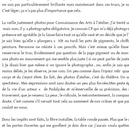
ne suis pas particulièrement brillante mais maintenant dans ces trucs, je sui
C’est léger, ça n’a pas plus d’importance que cela.
La veille justement photos pour Connaissance des Arts à l’atelier. J’ai tenté 
mais non, il y a photographe obligatoire. Je connais CP qui m’a déjà photograp
présence est agréable. Je la laisse faire tout ce qu’elle veut et on décide que je
je sais bien qu’elle « plongera « tôt ou tard: les pots de pigments, le chiff
peinture. Personne ne résiste à ces poncifs. Mais c’est mieux qu’elle fasse
resserrerai le truc. Evidemment pas question de la page pigment ou de mon a
une photo en mouvement qui me semble plus juste ( si on peut parler de just
). Je disais hier que même si on ignore le photographe , on, enfin je sais 
moins déliés. je les observe, je me vois. Un peu comme dans
l’espace vide
qua
corps et du
Carpet show
. En fait, des photos d’atelier, c’est du théâtre. Un a
spectateur. Mes expressions sont sans doutes un peu plus forcées.Mes geste ég
de la vie d’un acteur « de Podalydes et m’émerveille de sa précision, des 
traversent, que je ressens: La peur, le ridicule, le mécontentement, la compassi
doute. C’est comme s’il versait tout cela au somment de nos crânes et que par
coulait en nous.
Donc les impôts sont faits, la fibre installée, la table ronde passée. Plus que l
et les portes Ouvertes qui me gonflent je dois dire car j’aurais voulu quitter