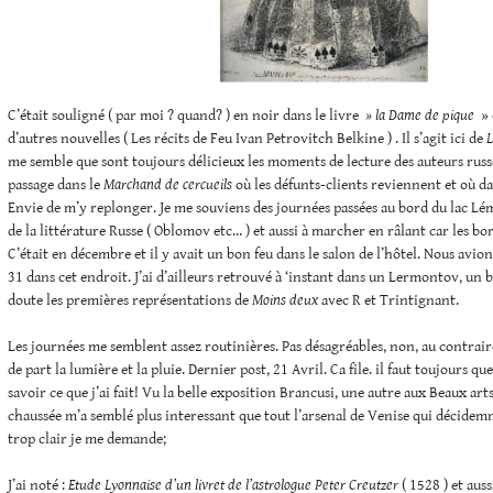
C’était souligné ( par moi ? quand? ) en noir dans le livre
» la Dame de pique
» 
d’autres nouvelles ( Les récits de Feu Ivan Petrovitch Belkine ) . Il s’agit ici de
L
me semble que sont toujours délicieux les moments de lecture des auteurs russe
passage dans le
Marchand de cercueils
où les défunts-clients reviennent et où da
Envie de m’y replonger. Je me souviens des journées passées au bord du lac Lé
de la littérature Russe ( Oblomov etc… ) et aussi à marcher en râlant car les bor
C’était en décembre et il y avait un bon feu dans le salon de l’hôtel. Nous avion
31 dans cet endroit. J’ai d’ailleurs retrouvé à ‘instant dans un Lermontov, un b
doute les premières représentations de
Moins deux
avec R et Trintignant.
Les journées me semblent assez routinières. Pas désagréables, non, au contraire,
de part la lumière et la pluie. Dernier post, 21 Avril. Ca file. il faut toujours qu
savoir ce que j’ai fait! Vu la belle exposition Brancusi, une autre aux Beaux arts
chaussée m’a semblé plus interessant que tout l’arsenal de Venise qui décidem
trop clair je me demande;
J’ai noté :
Etude Lyonnaise d’un livret de l’astrologue Peter Creutzer
( 1528 ) et auss