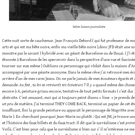
Selim Sasson journaliste
Cette nuit sorte de cauchemar. Jean François Debord ( qui fut professeur de 
arts et qui est ma bête noire, enfin ma vieille bête noire ),donc JFD était une s
monstre pas le savant ) hybridé avec un géant de Barcelone ou de Douai. ( J’i été
étonnée à Barcelone de les apercevoir dans la perspective d’une rue et fasciné
tourner sur eux même ) Oublions ce personnage qui rôdait dans la maison d’Am
accompagné par une géante anonyme. Dans le même rêve j’ai retrouvé mes éco
arrière d’un de mes rares Jeans. On ne parle jamais de mes écouteurs égarés et 
demande:
Au fait , tu les as retrouvés tes écouteurs
? Il y a quand même des choses
encore à A, peinture grisou encore, tentative de tout petits formats ( c’est dur 
abstraite. C’est amusant, moi qui ai toujours peint disons « lisse » je prends de 
un peu
de matière. J’ai terminé THEY COME BACK, terminé un papier de cet été q
insuffisant, fini la grande peinture ou apparait le personnage de Magritte avec 
Marie ). En cherchant pourquoi Jean-Marie ou plutôt : Qui est JM, je trouve u
et l’histoire des faux billets et du faux tract. Il dit que le surréalisme c’est
provo
Voilà. C’est bien pour cela que le surréalisme si bien sur s’ il m’intéresse ne m