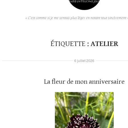
FAIRE UN TRUC PAR JOUR
« C’est comme si je me sentais plus léger en notant tout sincèrement 
ÉTIQUETTE :
ATELIER
6 juillet 2026
La fleur de mon anniversaire