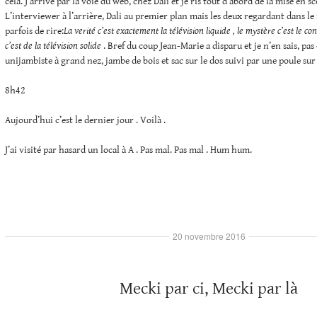
cela. J’arrive par la voie du web, chez Dali et je ris tout d’abord de la mise en s
L’interviewer à l’arrière, Dali au premier plan mais les deux regardant dans le
parfois de rire:
La verité c’est exactement la télévision liquide , le mystère c’est le co
c’est de la télévision solide
. Bref du coup Jean-Marie a disparu et je n’en sais, pas
unijambiste à grand nez, jambe de bois et sac sur le dos suivi par une poule sur
8h42
Aujourd’hui c’est le dernier jour . Voilà .
J’ai visité par hasard un local à A . Pas mal. Pas mal . Hum hum.
20 novembre 2016
Mecki par ci, Mecki par là