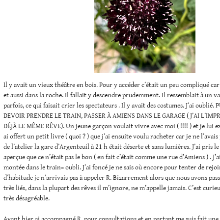
Il y avait un vieux théâtre en bois. Pour y accéder c’était un peu compliqué car 
et aussi dans la roche. Il fallait y descendre prudemment. Il ressemblait à un vai
parfois, ce qui faisait crier les spectateurs . Il y avait des costumes. J’ai oubli
DEVOIR PRENDRE LE TRAIN, PASSER À AMIENS DANS LE GARAGE ( J’AI L’IMP
DÉJÀ LE MÊME RÊVE). Un jeune garçon voulait vivre avec moi ( !!!! ) et je lui ex
ai offert un petit livre ( quoi ? ) que j’ai ensuite voulu racheter car je ne l’ava
de l’atelier la gare d’Argenteuil à 21 h était déserte et sans lumières. J’ai pris l
aperçue que ce n’était pas le bon ( en fait c’était comme une rue d’Amiens ) . J’ai
montée dans le train= oubli. J’ai foncé je ne sais où encore pour tenter de rej
d’habitude je n’arrivais pas à appeler R. Bizarrement alors que nous avons pas
très liés, dans la plupart des rêves il m’ignore, ne m’appelle jamais. C’est curi
très désagréable.
Avant hier ai accompagné R. pour consultations et en partant me suis fait une e