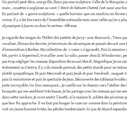
Un portail peut-être, une grille. Donc pas une sculpture. Celle de la Marquise, 
main , couettes à anglaises au vent /
Marie de Rabutin Chantal
/est aussi une fon
En parlant de » genre sculptures » quelle horreur que ces machins en forme de
croise. Il y a les horreurs de l’Assemblée nationale mais aussi celles qu’on a pla
olympiques à Jaures ou dans le secteur. Affreux.
Je regarde des images du
Théâtre des pantins
de Jarry- avec Bonnard… Tiens que
vocalises. Dimanche dernier je terminais de céramiques et passais devant une t
d’immondices à Barbes. Ma collection de » vases » s’agrandit. Puis la semaine
tôt, partir à Argenteuil, travailler avec la radio, passer chez D. M’endormir, 
pas trop négliger les oiseaux. Exposition Brancusi Mardi. Magnifique; Je ne sais
événement au Centre, il y a du monde partout, des petits stands pour se restau
plutôt sympathique. Et puis Mercredi et puis Jeudi et puis Vendredi , muguet incl
puis la monotonie et puis le spectacle de Jean. Découverte des tableaux brodés
juste incroyable. Un lion menaçant… Je cueille sur le chemin vers l’atelier des 
bouquets qui me semblent très beaux. Je les partage avec les oiseaux qui me s
dans cette verdure. Je crois sentir l’aneth. A la maison R. achète des pivoines 
que leur fin approche. Il ne faut pas bouger le vase car comme dans la peinture
voit un jeune homme triste, les pétales tomberaient. Ici pas de lézard cependan