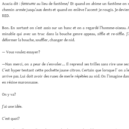
Acacia dit :
fanteume
au lieu de fantôme/ Et quand on abime un fantôme on 
chemin armée jusqu’aux dents et quand on enlève l’accent je rougis. Je devien
RED.
Bon. En sortant on s’est assis sur un banc et on a regardé l’homme-oiseau. 
minable qui avec un truc dans la bouche genre appeau, siffle et re-siffle. J
déformer la bouche, souffler, changer de nid.
— Vous voulez essayer?
—Nan merci, on a peur de s’envoler…. Il reprend ses trilles sans rire une se
C’est hyper tentant cette pochette jaune citron. Certain que lorsque l’ on a l
arrive pas. Lui doit avoir des ruses de merle répétées au nid. On l’imagine da
en résine maronnasse.
On y va?
J’ai une idée.
C’est quoi?