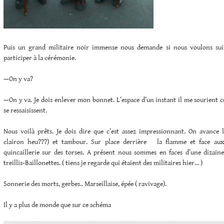
Puis un grand militaire noir immense nous demande si nous voulons suiv
participer à la cérémonie.
—On y va?
—On y va. Je dois enlever mon bonnet. L’espace d’un instant il me sourient 
se ressaisissent.
Nous voilà prêts. Je dois dire que c’est assez impressionnant. On avance
clairon heu???) et tambour. Sur place derrière la flamme et face aux
quincaillerie sur des torses. A présent nous sommes en faces d’une dizai
treillis-Baillonettes. ( tiens je regarde qui étaient des militaires hier… )
Sonnerie des morts, gerbes.. Marseillaise, épée ( ravivage).
Il y a plus de monde que sur ce schéma