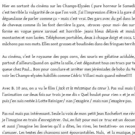
Hier en sortant du cinéma sur les Champs-Elysées ( pure horreur le Samedi, 
c’est terrible la vulgarité de ce que l’on voit. J’ai l’impression d’être à la gare
dégueulasse de parler comme ça – mais c’est vrai. Des gars avec du gel dans l
de cheveux comme ils les font derrière la gare, atroces -pour moi- des surv
forme en vogue genre sarouel est horrible- jeans bleus délavés et moula
montantes et non lacées. Téléphones portables, deux à chaque doigt et coca. Le
mâchons pas nos mots. Elles sont grosses et boudinées dans des fringues terribl
Au cinéma, c’est le royaume des pops corn, des souris en gélatine acidulée
partout d’ailleurs.Quand on quitte la salle, c’est dégoutant tous ces trucs pa
queue chez Paul… Bon pour conclure et arrêter mes jérémiades de bobo du 9em
voir les Champs-elysées habillés comme Cédric Villani mais quand même!!!!!
Avec B. 10 ans, on a vu le film (
Jack et la mécanique du coeur
). Pas nul mais 
l’animation car deux fois sur trois je me dis » Quel boulot pour rien » et je m
puis j’en suis restée à Lotte Reiniger/ nan j’exagère / mais nan j’exagère pas.
Pas nul mais pas intéressant. Seule la voix de mon petit Jean Rochefort me révei
je l’imagine en train d’enregistrer. Oui, en fait pour moi ce truc est un docu
et aussi j’imagine les âneries qu’il a dites, les rires, les tentatives- on re
s’amuser. Les textes des chansons sont épouvantables. Nuls, et la musique, j