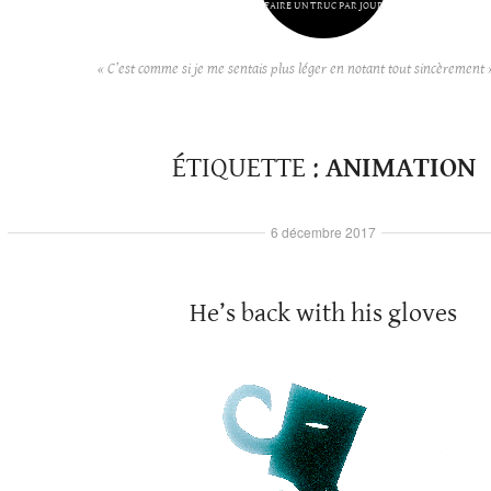
FAIRE UN TRUC PAR JOUR
« C’est comme si je me sentais plus léger en notant tout sincèrement 
ÉTIQUETTE :
ANIMATION
6 décembre 2017
He’s back with his gloves