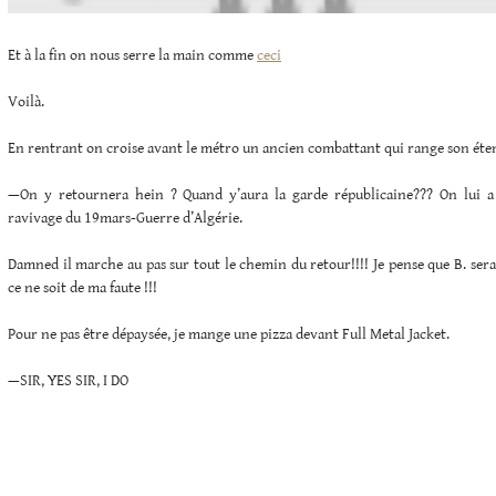
Et à la fin on nous serre la main comme
ceci
Voilà.
En rentrant on croise avant le métro un ancien combattant qui range son éte
—On y retournera hein ? Quand y’aura la garde républicaine??? On lui a di
ravivage du 19mars-Guerre d’Algérie.
Damned il marche au pas sur tout le chemin du retour!!!! Je pense que B. sera 
ce ne soit de ma faute !!!
Pour ne pas être dépaysée, je mange une pizza devant Full Metal Jacket.
—SIR, YES SIR, I DO