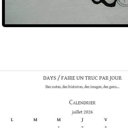
DAYS / FAIRE UN TRUC PAR JOUR
Des notes, des histoires, des images, des gens…
Calendrier
juillet 2026
L
M
M
J
V
1
2
3