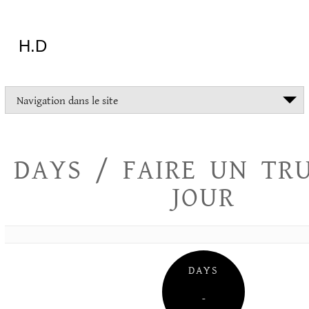
Aller
au
contenu
H.D
"Dans
Navigation dans le site
la
vie
on
devrait
DAYS / FAIRE UN TR
tout
essayer
JOUR
sauf
l'inceste
et
la
danse
folklorique"
DAYS
Christopher
Lee
–