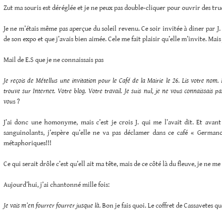
Zut ma souris est déréglée et je ne peux pas double-cliquer pour ouvrir des tru
Je ne m’étais même pas aperçue du soleil revenu. Ce soir invitée à diner par J
de son expo et que j’avais bien aimée. Cele me fait plaisir qu’elle m’invite. Mais 
Mail de E.S que je ne connaissais pas
Je reçois de Métellus une invitation pour le Café de la Mairie le 26. Lis votre nom. 
trouve sur Internet. Votre blog. Votre travail. Je suis nul, je ne vous connaissais p
vou
s ?
J’ai donc une homonyme, mais c’est je crois J. qui me l’avait dit. Et avant
sanguinolants, j’espère qu’elle ne va pas déclamer dans ce café « Germano
métaphoriques!!!
Ce qui serait drôle c’est qu’ell ait ma tête, mais de ce côté là du fleuve, je ne me 
Aujourd’hui, j’ai chantonné mille fois:
Je vais m’en fourrer fourrer jusque là
. Bon je fais quoi. Le coffret de Cassavetes que