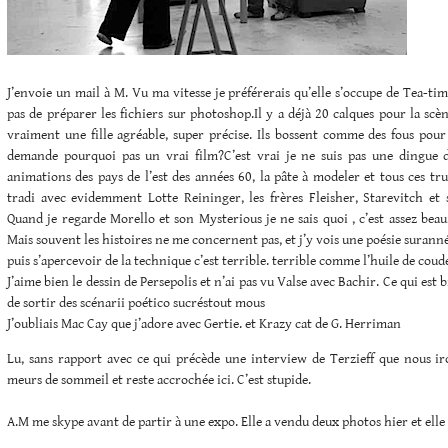
J’envoie un mail à M. Vu ma vitesse je préférerais qu’elle s’occupe de Tea-t
pas de préparer les fichiers sur photoshop.Il y a déjà 20 calques pour la scèn
vraiment une fille agréable, super précise. Ils bossent comme des fous pour 
demande pourquoi pas un vrai film?C’est vrai je ne suis pas une dingue d
animations des pays de l’est des années 60, la pâte à modeler et tous ces truc
tradi avec evidemment Lotte Reininger, les frères Fleisher, Starevitch et
Quand je regarde Morello et son Mysterious je ne sais quoi , c’est assez beau
Mais souvent les histoires ne me concernent pas, et j’y vois une poésie suranné
puis s’apercevoir de la technique c’est terrible. terrible comme l’huile de coud
J’aime bien le dessin de Persepolis et n’ai pas vu Valse avec Bachir. Ce qui est 
de sortir des scénarii poético sucréstout mous
J’oubliais Mac Cay que j’adore avec Gertie. et Krazy cat de G. Herriman
Lu, sans rapport avec ce qui précède une interview de Terzieff que nous iro
meurs de sommeil et reste accrochée ici. C’est stupide.
A.M me skype avant de partir à une expo. Elle a vendu deux photos hier et elle