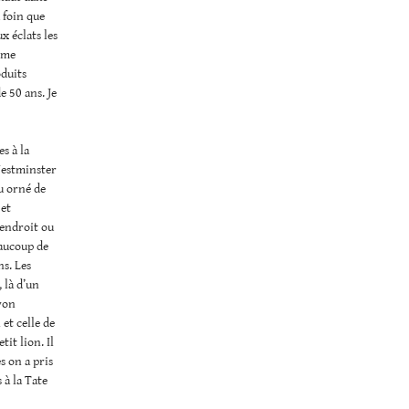
 foin que
x éclats les
e me
oduits
e 50 ans. Je
s à la
Westminster
u orné de
 et
’endroit ou
eaucoup de
ns. Les
 là d’un
ayon
 et celle de
tit lion. Il
s on a pris
 à la Tate