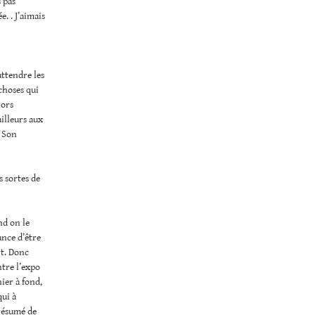
s pas
. . J’aimais
attendre les
 choses qui
hors
illeurs aux
. Son
s sortes de
nd on le
ance d’être
rt. Donc
ntre l’expo
ier à fond,
qui à
 résumé de