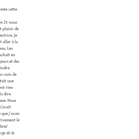
teste cette
le 25 nous
 plaisir de
ectrice. Je
 aller à la
eau. Les
uchait en
geurs et des
eindre
un coin de
était une
ent rien
is dire
asse. Nous
m’avait
e que j’avais
ctivement le
René
rge de la