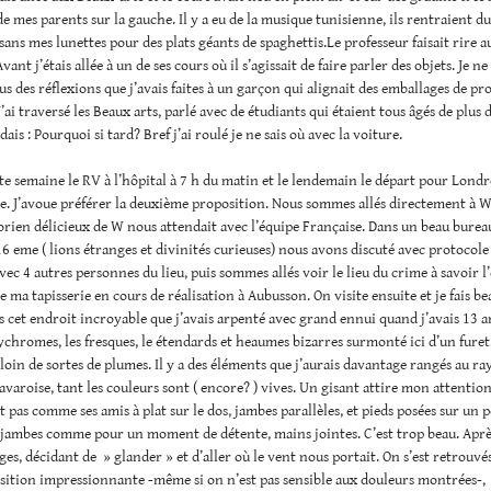
de mes parents sur la gauche. Il y a eu de la musique tunisienne, ils rentraient du
 sans mes lunettes pour des plats géants de spaghettis.Le professeur faisait rire au
vant j’étais allée à un de ses cours où il s’agissait de faire parler des objets. Je n
us des réflexions que j’avais faites à un garçon qui alignait des emballages de pr
’ai traversé les Beaux arts, parlé avec de étudiants qui étaient tous âgés de plus d
is : Pourquoi si tard? Bref j’ai roulé je ne sais où avec la voiture.
ette semaine le RV à l’hôpital à 7 h du matin et le lendemain le départ pour Londre
. J’avoue préférer la deuxième proposition. Nous sommes allés directement à 
orien délicieux de W nous attendait avec l’équipe Française. Dans un beau burea
16 eme ( lions étranges et divinités curieuses) nous avons discuté avec protocole
avec 4 autres personnes du lieu, puis sommes allés voir le lieu du crime à savoir l
 ma tapisserie en cours de réalisation à Aubusson. On visite ensuite et je fais b
 cet endroit incroyable que j’avais arpenté avec grand ennui quand j’avais 13 a
ychromes, les fresques, le étendards et heaumes bizarres surmonté ici d’un furet,
 loin de sortes de plumes. Il y a des éléments que j’aurais davantage rangés au r
avaroise, tant les couleurs sont ( encore? ) vives. Un gisant attire mon attention
st pas comme ses amis à plat sur le dos, jambes parallèles, et pieds posées sur un pe
s jambes comme pour un moment de détente, mains jointes. C’est trop beau. Aprè
ges, décidant de » glander » et d’aller où le vent nous portait. On s’est retrouvés
sition impressionnante -même si on n’est pas sensible aux douleurs montrées-,