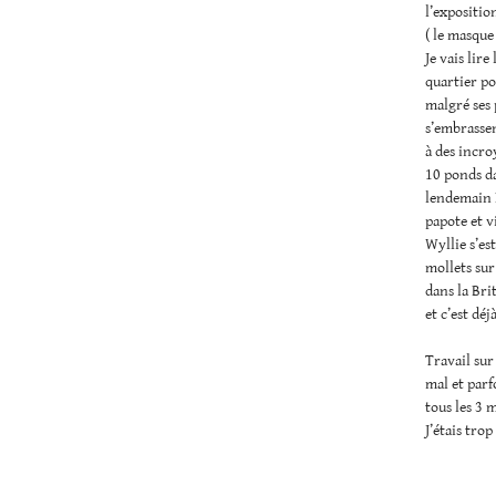
l’expositio
( le masque 
Je vais lir
quartier po
malgré ses 
s’embrasse
à des incroy
10 ponds da
lendemain RV
papote et v
Wyllie s’es
mollets sur
dans la Bri
et c’est déj
Travail sur
mal et parf
tous les 3 
J’étais tro