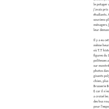
le potager 
j’avais pris
étudiants. A
souviens pl
ménagers. J
leur demanda
Il y a eu c
même heure
où T.T hist
figures du 
politesses 
sur montrée
photos dans
gisants pol
chien, plus
Brasserie B
E car il n’e
a croisé le
des bus rou
pour l’expo