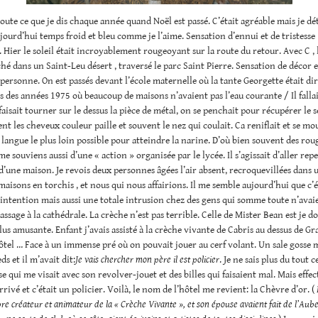
doute ce que je dis chaque année quand Noël est passé. C’était agréable mais je dé
jourd’hui temps froid et bleu comme je l’aime. Sensation d’ennui et de tristesse
Hier le soleil était incroyablement rougeoyant sur la route du retour. Avec C , 
é dans un Saint-Leu désert , traversé le parc Saint Pierre. Sensation de décor et
 personne. On est passés devant l’école maternelle où la tante Georgette était dir
 des années 1975 où beaucoup de maisons n’avaient pas l’eau courante / Il fallait
aisait tourner sur le dessus la pièce de métal, on se penchait pour récupérer le s
ent les cheveux couleur paille et souvent le nez qui coulait. Ca reniflait et se mo
 langue le plus loin possible pour atteindre la narine. D’où bien souvent des rou
me souviens aussi d’une « action » organisée par le lycée. Il s’agissait d’aller rep
 d’une maison. Je revois deux personnes âgées l’air absent, recroquevillées dans 
 maisons en torchis , et nous qui nous affairions. Il me semble aujourd’hui que c’
intention mais aussi une totale intrusion chez des gens qui somme toute n’avai
ssage à la cathédrale. La crèche n’est pas terrible. Celle de Mister Bean est je do
us amusante. Enfant j’avais assisté à la crèche vivante de Cabris au dessus de Gr
hôtel … Face à un immense pré où on pouvait jouer au cerf volant. Un sale gosse 
eds et il m’avait dit:
Je vais chercher mon père il est policier
. Je ne sais plus du tout c
sse qui me visait avec son revolver-jouet et des billes qui faisaient mal. Mais effe
rrivé et c’était un policier. Voilà, le nom de l’hôtel me revient: la Chèvre d’or. (
bre créateur et animateur de la « Crèche Vivante », et son épouse avaient fait de l’Aube