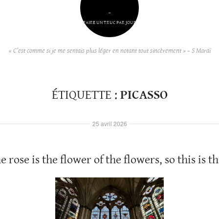
–
FAIRE UN TRUC PAR JOUR
« C’est comme si je me sentais plus léger en notant tout sincèrement » – S Maraï
ÉTIQUETTE :
PICASSO
25 avril 2026
he rose is the flower of the flowers, so this is 