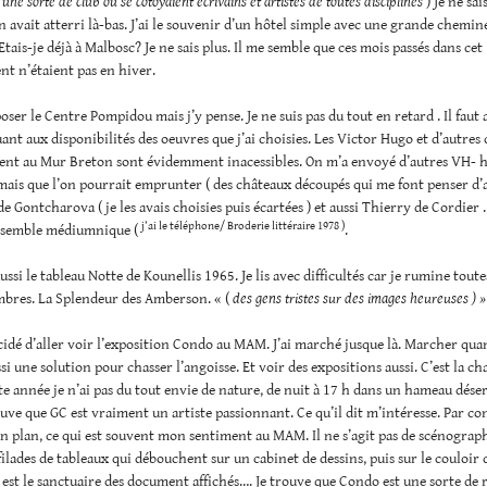
une sorte de club où se côtoyaient écrivains et artistes de toutes disciplines
) Je ne sai
 avait atterri là-bas. J’ai le souvenir d’un hôtel simple avec une grande cheminée
Etais-je déjà à Malbosc? Je ne sais plus. Il me semble que ces mois passés dans cet
nt n’étaient pas en hiver.
poser le Centre Pompidou mais j’y pense. Je ne suis pas du tout en retard . Il faut 
uant aux disponibilités des oeuvres que j’ai choisies. Les Victor Hugo et d’autres
ent au Mur Breton sont évidemment inacessibles. On m’a envoyé d’autres VH- 
mais que l’on pourrait emprunter ( des châteaux découpés qui me font penser d’a
e Gontcharova ( je les avais choisies puis écartées ) et aussi Thierry de Cordier 
j’ai le téléphone/ Broderie littéraire 1978 )
i semble médiumnique (
.
aussi le tableau Notte de Kounellis 1965. Je lis avec difficultés car je rumine toute
mbres. La Splendeur des Amberson. « (
des gens tristes sur des images heureuses ) »
écidé d’aller voir l’exposition Condo au MAM. J’ai marché jusque là. Marcher qua
ssi une solution pour chasser l’angoisse. Et voir des expositions aussi. C’est la ch
tte année je n’ai pas du tout envie de nature, de nuit à 17 h dans un hameau dése
ouve que GC est vraiment un artiste passionnant. Ce qu’il dit m’intéresse. Par co
an plan, ce qui est souvent mon sentiment au MAM. Il ne s’agit pas de scénograph
filades de tableaux qui débouchent sur un cabinet de dessins, puis sur le couloir 
 est le sanctuaire des document affichés…. Je trouve que Condo est une sorte de