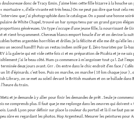
n douloureuse donc de Tracy Emin. J’aime bien cette fille bizarre à la bouche un
« mortuaire », d’elle vivante est très beau.) On ne peut pas dire que tout cela resp
e l’interview que j’ai photographiée dans le catalogue. On a passé une bonne soiré
pulaire de White Chapel, trouvé un bar sympa tenu par un grand garçon élégant
proportions généreuses. Un type s’occupe d’une jeune fille, la nourrissant de Gin 
nt et rient bruyamment. Cheveux blancs emport boucle d’or et on devine la sui
ables bottes argentées horribles et drôles. Je la félicite et elle me dit qu’elle les
ns un second hand!!! Puis un restau indien snifé par E. Zéro touristes par là-bas
 à la galerie qui est vide cette fois ci et en préparation de Picabia et je ne sais 
isiblement j’ai le beau côté. Hum ça commence à m’angoisser tout ça !. Zut l’exp
t terminée deux jours avant. Grr . On entre dans le chic endroit d’en face / Cafés
 un lit d’épinards. c’est bon. Puis on marche, on marche ( 10 km chaque jour ) , 
tish Library, on se met au soleil devant le British muséum et on se ballade dans
à l’heure du train.
 Metz et je demande à y aller pour finir les demandes de prêt . Seule je commenc
ois ne comprends plus. Il faut que je me replonge dans les oeuvres qui doivent «
mois. Lundi Lyon pour définir sur place la couleur du portail et là il ne faut pas s
p peu sûre en regardant les photos. Hop Argenteuil. Mesurer les peintures pour Ar