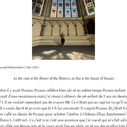
ouse Westminster ( 1246-1255 )
As the rose is the flower of the flowers, so this is the house of houses
ve il y avait Picasso, Picasso célèbre bien sûr et en même temps Picasso enfant. 
gissait d’une renaissance mais j’ai réussi à obtenir de cet enfant de 3 ans un dessi
r? ). Il ne voulait cependant pas de crayon HB. Ce n’était pas un caprice vu qu’il n
. Il a voulu des H et je crois que le 5 h lui convenait. Il a signé Picasso. Et j’était 
ir raflé un dessin de Picasso pour acheter l’atelier à Château d’Eau. Exactement 
lions 5. ( 600 m2- Ca c’est vrai c’est une annonce que j’ai vue et qui m’a fait saliv
uis allée aux Beaux-arts et le cours avait lieu en plein air et sur des gradins très