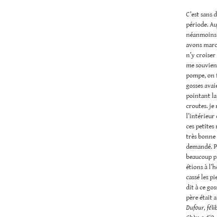
C’est sans 
période. Au
néanmoins. 
avons march
n’y croiser
me souviens
pompe, on f
gosses avai
pointant la
croutes. je 
l’intérieur
ces petites
très bonne 
demandé. Pa
beaucoup pl
étions à l’
cassé les pi
dit à ce go
père était a
Dufour, féli