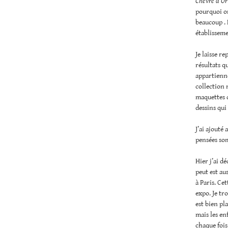
Chèvre d’Or 
pourquoi on
beaucoup . 
établisseme
Je laisse re
résultats q
appartienn
collection 
maquettes d
dessins qu
J’ai ajouté 
pensées so
Hier j’ai d
peut est au
à Paris. Ce
expo. Je tr
est bien pl
mais les en
chaque fois