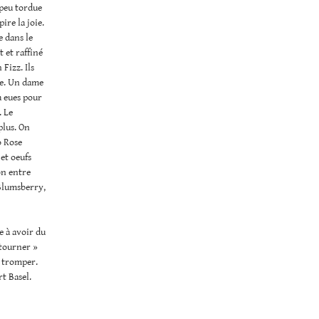
 peu tordue
ire la joie.
e dans le
 et raffiné
Fizz. Ils
te. Un dame
 a eues pour
. Le
plus. On
o Rose
 et oeufs
on entre
 Blumsberry,
e à avoir du
 tourner »
e tromper.
t Basel.