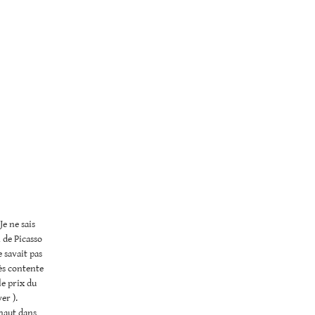
Je ne sais
n de Picasso
e savait pas
très contente
le prix du
er ).
 haut dans