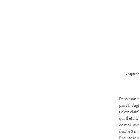
Chapter h
Dans mon rê
pas s’il s’a
( c’est clai
qui il était
de moi. Avo
dessin 3 mil
Ensuite je s