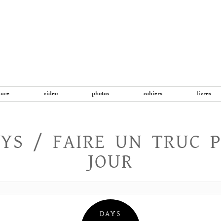
Aller
au
contenu
ture
video
photos
cahiers
livres
YS / FAIRE UN TRUC 
JOUR
DAYS