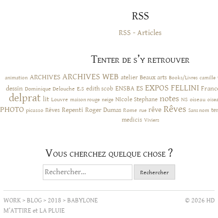
RSS
RSS - Articles
Tenter de s’y retrouver
ARCHIVES WEB
ARCHIVES
atelier
Beaux arts
animation
Books/Livres
camille
EXPOS
FELLINI
ES
dessin
ENSBA
Franc
Dominique Delouche
edith scob
E.S
delprat
notes
lit
NIcole Stephane
NS
Louvre
neige
oiseau
maison rouge
oise
Rêves
PHOTO
rêve
Rêves
Repenti
Roger Dumas
picasso
Rome
te
rue
Sans nom
medicis
Viviers
Vous cherchez quelque chose ?
Rechercher :
WORK
>
BLOG
>
2018
>
BABYLONE
© 2026 HD
M’ATTIRE et LA PLUIE