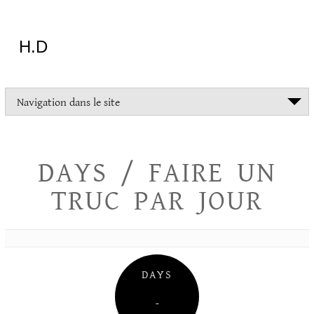
Aller
au
contenu
H.D
"Dans
Navigation dans le site
la
vie
on
devrait
DAYS / FAIRE UN
tout
essayer
TRUC PAR JOUR
sauf
l'inceste
et
la
danse
folklorique"
DAYS
Christopher
Lee
–