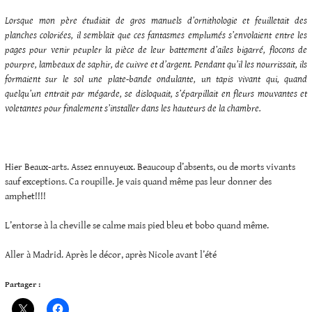
Lorsque mon père étudiait de gros manuels d’ornithologie et feuilletait des
planches coloriées, il semblait que ces fantasmes emplumés s’envolaient entre les
pages pour venir peupler la pièce de leur battement d’ailes bigarré, flocons de
pourpre, lambeaux de saphir, de cuivre et d’argent. Pendant qu’il les nourrissait, ils
formaient sur le sol une plate-bande ondulante, un tapis vivant qui, quand
quelqu’un entrait par mégarde, se disloquait, s’éparpillait en fleurs mouvantes et
voletantes pour finalement s’installer dans les hauteurs de la chambre.
Hier Beaux-arts. Assez ennuyeux. Beaucoup d’absents, ou de morts vivants
sauf exceptions. Ca roupille. Je vais quand même pas leur donner des
amphet!!!!
L’entorse à la cheville se calme mais pied bleu et bobo quand même.
Aller à Madrid. Après le décor, après Nicole avant l’été
Partager :