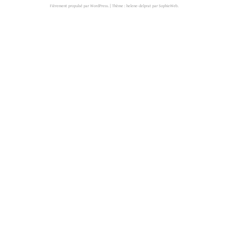
Fièrement propulsé par WordPress.
|
Thème : helene-delprat par
SophieWeb
.