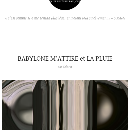
FAIRE UN TRUC PAR JOUR
« C’est comme si je me sentais plus léger en notant tout sincèrement » – S Maraï
BABYLONE M’ATTIRE et LA PLUIE
par
delprat