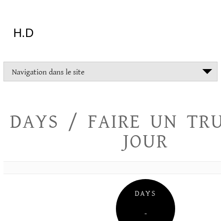
Aller
au
contenu
H.D
"Dans
Navigation dans le site
la
vie
on
devrait
DAYS / FAIRE UN TR
tout
essayer
JOUR
sauf
l'inceste
et
la
danse
folklorique"
DAYS
Christopher
Lee
–