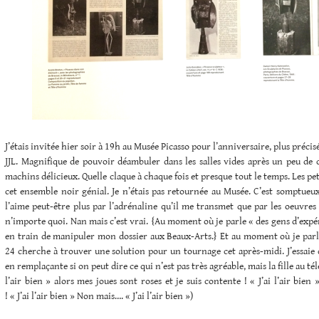
J’étais invitée hier soir à 19h au Musée Picasso pour l’anniversaire, plus préci
JJL. Magnifique de pouvoir déambuler dans les salles vides après un peu de 
machins délicieux. Quelle claque à chaque fois et presque tout le temps. Les pet
cet ensemble noir génial. Je n’étais pas retournée au Musée. C’est somptueux.
l’aime peut-être plus par l’adrénaline qu’il me transmet que par les oeuvres 
n’importe quoi. Nan mais c’est vrai. {Au moment où je parle « des gens d’expé
en train de manipuler mon dossier aux Beaux-Arts.} Et au moment où je parle
24 cherche à trouver une solution pour un tournage cet après-midi. J’essaie d
en remplaçante si on peut dire ce qui n’est pas très agréable, mais la fille au t
l’air bien » alors mes joues sont roses et je suis contente ! « J’ai l’air bien
! « J’ai l’air bien » Non mais…. « J’ai l’air bien »)