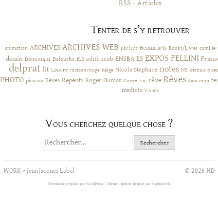
RSS - Articles
Tenter de s’y retrouver
ARCHIVES WEB
ARCHIVES
atelier
Beaux arts
animation
Books/Livres
camille
EXPOS
FELLINI
ES
dessin
ENSBA
Franc
Dominique Delouche
edith scob
E.S
delprat
notes
lit
NIcole Stephane
NS
Louvre
neige
oiseau
maison rouge
oise
Rêves
PHOTO
rêve
Rêves
Repenti
Roger Dumas
picasso
Rome
te
rue
Sans nom
medicis
Viviers
Vous cherchez quelque chose ?
Rechercher :
WORK
>
jeanjacques Lebel
© 2026 HD
Fièrement propulsé par WordPress.
|
Thème : helene-delprat par
SophieWeb
.