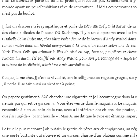
!!!!!! Le
biznesseur
parle de lui à sa proie qui n’écoute pas. Evidemment il y 
monde ayant un peu d’ambitions rêve de rencontrer… ! Mais ces personnes son
n’est pas du boulot.
JJ fait un discours très sympathique et parle du D
ésir attrapé par la queue,
de sa
des clans ridicules de Picasso OU Duchamp. Il y a un diaporama avec les ima
(
Isabelle Collin Dufresne, alias Ultra Violet, figure de la Factory d’Andy Warhol dans
samedi matin dans un hôpital new-yorkais à 78 ans, d’un cancer selon une de ses 
York Times. Celle qui arborait le lilas de pied en cap, bouche, paupières et chev
surnom lui aurait été soufflé par Andy Warhol pour son personnage de « superst
la culture de la célébrité, disait être « née surréaliste ».)
Ce que j’aime chez JJ c’est sa vivacité, son intelligence, sa rage, sa grogne, ses y
, il parle. Il se tait aussi en sirotant à peine;
On papote gentiment. A2G cherche une cigarette et je l’accompagne dans la c
ne sais pas qui est ce garçon. « Vous êtes venue dans le magasin ». Le magasin
ressemble à rien au coin de la rue, avec à l’intérieur des chiens, des photos, 
que j’ai jugé de « branchouille » . Mais A. me dit que le type est étrange, super,
Le truc le plus marrant ( oh putain le gratin de pâtes aux champignons, un réga
une porte battante qui s’ouvre et un garçon chargé d’un plateau comme s’il é