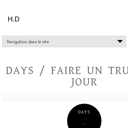
Aller
au
contenu
H.D
"Dans
Navigation dans le site
la
vie
on
devrait
DAYS / FAIRE UN TR
tout
essayer
JOUR
sauf
l'inceste
et
la
danse
folklorique"
DAYS
Christopher
Lee
–