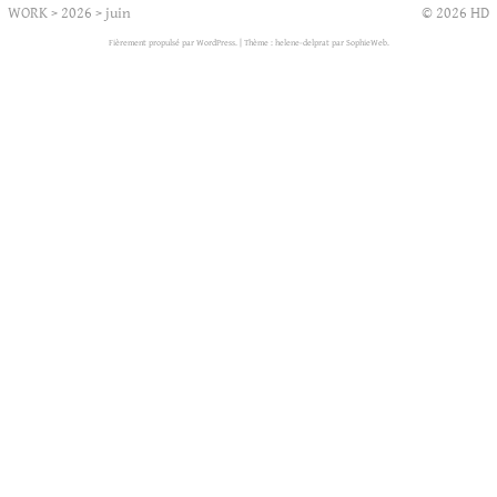
WORK
>
2026
>
juin
© 2026 HD
Fièrement propulsé par WordPress.
|
Thème : helene-delprat par
SophieWeb
.