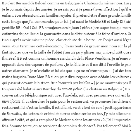
BB c’est Bernard de Beloeil comme en Belgique le Chateau du même nom. Lui 
Je le connais depuis des années. Je ne sais pas si je pense ( avec affection ) qu’il e
enfant. Son obsession: Les familles royales. Il prétend être d’une grande famill
cette image que j’ai commandée pour lui. J’ai aussi le Modèle BB et Lady Di (
alé
gentille BB ! Oui ! Oui. BB a toujours des bijoux (
pidoux
) en super toc qui me r
enfantins de joaillerie: la gourmette dans le distributeur à la foire d’Amiens. On
tiroir après avoir mis une pièce- clac et chute de la boite – et l’objet aussi lége
vous. Pour terminer cette évocation, j’avais tenté de graver mon nom sur la pla
faut ajouter que vu la taille de l’objet j’aurais pu y glisser ma jambe plutôt q
fin. Bref. BB est comme un homme sandwich de la Place Vendôme. Je m’émerveil
apparaît dans des vapeurs de parfums . Je le félicite et il me dit à l’oreille le pr
autres diamants. Je m’esclaffe et lui dis que » ça ne m’étonne pas « . J’ai des to
mains baguées. Donc Mon BB si on peut dire, regarde avec dédain les voitures
qui passent devant le bistrot.
De n’montrais pas ladd’an
= ( je ne monterais pas là
toujours été habitué aux Bentley du
tato
en pelzic
. ( le chateau en Belgique ) BB
conversation téléphonique soit avec l’au-delà, soit avec personne-ce qui est l
mon afocate
. Il va chercher le pain pour le restaurant, va promener les chiens
restaurant. Ici c’est sa famille. Il est affairé, va et vient de son ( petit apparte
de Bersailles
, de lustres de cristal et autres chinoiseries en toc. J’y suis allée u
affreux à côté, et qui a remplacé le Medrano dans les années 70. J’ai l’impressi
fois. Somme toute, on se souvient de combien de choses?. Pas tellement? Moi à 