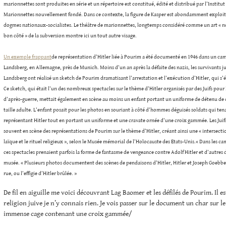
marionnettes sont produites en série et un répertoire est constitué, édité et distribué par l’Institu
Marionnettes nouvellement fondé. Dans ce contexte, la figure de Kasper est abondamment exploité
dogmes nationaux-socialistes. Le théâtre de marionnettes, longtemps considéré comme un art « no
bon côté » de la subversion montre ici un tout autre visage.
Un exemple frappant
de représentation d’Hitler liée à Pourim a été documenté en 1946 dans un ca
Landsberg, en Allemagne, près de Munich. Moins d’un an après la défaite des nazis, les survivants ju
Landsberg ont réalisé un sketch de Pourim dramatisant l’arrestation et l’exécution d’Hitler, qui s’ét
Ce sketch, qui était l’un des nombreux spectacles sur le thème d’Hitler organisés par des Juifs pou
d’après-guerre, mettait également en scène au moins un enfant portant un uniforme de détenu de
taille adulte. L’enfant posait pour les photos en souriant à côté d’hommes déguisés soldats qui te
représentant Hitler tout en portant un uniforme et une cravate ornée d’une croix gammée. Les Jui
souvent en scène des représentations de Pourim sur le thème d’Hitler, créant ainsi une « intersecti
laïque et le rituel religieux », selon le Musée mémorial de l’Holocauste des Etats-Unis.« Dans les 
ces spectacles prenaient parfois la forme de fantasme de vengeance contre Adolf Hitler et d’autres dir
musée. « Plusieurs photos documentent des scènes de pendaisons d’Hitler, Hitler et Joseph Goeb
rue, ou l’effigie d’Hitler brûlée. »
De fil en aiguille me voici découvrant Lag Baomer et les défilés de Pourim. Il e
religion juive je n’y connais rien. Je vois passer sur le document un char sur le
immense cage contenant une croix gammée/