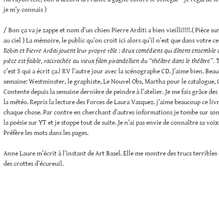
je m’y connais )
/ Bon ça va je zappe et nom d’un chien Pierre Arditi a bien vieilli!!!!.( Pièce su
au ciel ) La mémoire, le public qu’on croit ici alors qu’il n’est que dans votre
Robin et Pierre Arditi jouent leur propre rôle : deux comédiens qui dînent ensemble c
pièce est faible, raccrochée au vieux filon pirandellien du “théâtre dans le théâtre”.
T
c’est S qui a écrit ça.! RV l’autre jour avec la scénographe CD. J’aime bien. Be
semaine: Westminster, le graphiste, Le Nouvel Obs, Martha pour le catalogue, 
Contente depuis la semaine dernière de peindre à l’atelier. Je me fais grâce d
la météo. Repris la lecture des Forces de Laura Vasquez. j’aime beaucoup ce li
chaque chose. Par contre en cherchant d’autres informations je tombe sur son
la poésie sur YT et je stoppe tout de suite. Je n’ai pas envie de connaître sa voix
Préfère les mots dans les pages.
Anne Laure m’écrit à l’instant de Art Basel. Elle me montre des trucs terribles e
des crottes d’écureuil.