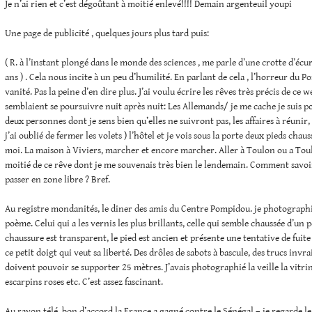
Je n’ai rien et c’est dégoûtant à moitié enlevé!!!! Demain argenteuil youpi
Une page de publicité , quelques jours plus tard puis:
( R. à l’instant plongé dans le monde des sciences , me parle d’une crotte d’écur
ans ) . Cela nous incite à un peu d’humilité. En parlant de cela , l’horreur du Po
vanité. Pas la peine d’en dire plus. J’ai voulu écrire les rêves très précis de ce 
semblaient se poursuivre nuit après nuit: Les Allemands/ je me cache je suis pou
deux personnes dont je sens bien qu’elles ne suivront pas, les affaires à réunir
j’ai oublié de fermer les volets ) l’hôtel et je vois sous la porte deux pieds c
moi. La maison à Viviers, marcher et encore marcher. Aller à Toulon ou a Toulo
moitié de ce rêve dont je me souvenais très bien le lendemain. Comment savo
passer en zone libre ? Bref.
Au registre mondanités, le diner des amis du Centre Pompidou. je photographi
poème. Celui qui a les vernis les plus brillants, celle qui semble chaussée d’un p
chaussure est transparent, le pied est ancien et présente une tentative de fuite
ce petit doigt qui veut sa liberté. Des drôles de sabots à bascule, des trucs invr
doivent pouvoir se supporter 25 mètres. J’avais photographié la veille la vitri
escarpins roses etc. C’est assez fascinant.
Au rayon télé, bon d’accord la France a gagné contre le Sénégal – je regarde l