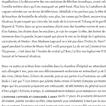
stupéfaction à la découverte des ces centaines de fétiches Arumbaya, avant cela
l’oreille entière alors qu’il en manquait un petit bout. Plus loin la Castafiore do
vagues colorées sur un écran de télévision. Abdallah n’en parlons pas, la tête de
de bouchon de bouteille de whisky non plus, les rames qui brûlent, encore tro
Alcatraz, le perroquet qui s’envole, les mats de la Licorne et Tchang et le gorill
Dupont.d. Tintin dans un gros manteau chiné avec des lunettes noires et une c
d’un bateau, les chutes dans les escaliers, je vais te couper la tête, des boites d
immense dans la gueule, le perroquet qui pince le nez ou le doigt du Capitaine, 
caricaturés, et Nestor. Non Madame Legrand ce n’est pas dans Tintin.Si. Non? S
appel pendant la scène de Music-hall ( voilà pourquoi La do mi sol j’aimerai tou
l’hypnose…. c’est dans les 7 boules de cristal ça? Bon j’ai fini ma loghorrée !!! 
Sanzot et le General Alcatraz.
Donc ce matin je m’étais bien installée dans la chambre d’hôpital en attendant
suis allongée 5 mn, puis me suis délicieusement endormie en entendant ça et là
des rires. J’étais bien, là hors du monde. puis je sui partie à La Fontaine, un caf
Dodu ( c’est qui ? )
Les lettres que Juliette Dodu envoie à l’armée française permetten
major que les prussiens préparent une embuscade. 40 000 hommes du général Aurell
d’être piégés ! Prévenu à temps, le commandement militaire peut manœuvrer ses trou
Après 17 jours, les prussiens découvren
L’ESPIONNE CAPTURÉE ET CONDAMNÉE À MORT
dérivation. Juliette est alors arrêtée, emprisonnée puis condamnée à mort par la cour