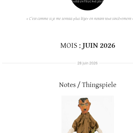
FAIRE UN TRUC PAR JOUR
« C’est comme si je me sentais plus léger en notant tout sincèrement 
MOIS :
JUIN 2026
28 juin 2026
Notes / Thingspiele