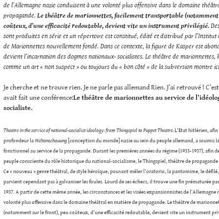
de l’Allemagne nazie conduisent à une volonté plus offensive dans le domaine théâtr
propagande.
Le théâtre de marionnettes, facilement transportable (notamment s
coûteux, d’une efficacité redoutable, devient vite un instrument privilégié.
Des
sont produites en série et un répertoire est constitué, édité et distribué par l’Institu
de Marionnettes nouvellement fondé. Dans ce contexte, la figure de Kasper est abo
devient l’incarnation des dogmes nationaux- socialistes. Le théâtre de marionnettes,
comme un art « non suspect » ou toujours du « bon côté » de la subversion montre ici
Je cherche et ne trouve rien. Je ne parle pas allemand Rien. J’ai retrouvé ! C’es
avait fait une conférence:
Le théâtre de marionnettes au service de l’idéolo
socialiste.
Theatre in the service of national-socialist ideology: from Thingspiel to Puppet Theatre.
L’Etat hitlérien, afin
profondeur la
Weltanschauung
[conception du monde] nazie au sein du peuple allemand, a soumis la
fonctionnel au service de la propagande. Durant les premières années du régime (1933-1937), afi
peuple consciente du rôle historique du national-socialisme, le Thingspiel, théâtre de propagande d
Ce « nouveau » genre théâtral, de style héroïque, pouvant mêler l’oratorio, la pantomime, le défilé,
parvient cependant pas à galvaniser les foules. Lourd de ses échecs, il trouve une fin prématurée pa
1937. A partir de cette même année, les circonstances et les visées expansionnistes de l’Allemagne
volonté plus offensive dans le domaine théâtral en matière de propagande. Le théâtre de marionne
(notamment sur le front), peu coûteux, d’une efficacité redoutable, devient vite un instrument priv