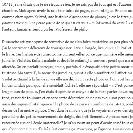
10/18 je me disais que je ne risquais rien. Je ne sais pas du tout qui est l’auteur e
chambre. Mais après avoir lu une trentaine de pages, ça m’intrigue. Encore un
comme chez Agota Kristof, une histoire d’accordeur de pianos ( c’est le titre );
pouvons vivre qu’une petite partie de ce qui est en nous – qu’advient-il du reste ? »
P
l’auteur. Jamais entendu parler. Professeur de philo.
Dimanche est synonyme de tentative de ne rien faire. tentative un peu plus ré
J’ai le sentiment délicieux de transgresser. Etre allongée, lire, ouvrir l’iPAD e
le livre. Ces histoire de jumeaux me plaisent-elles parce que ma mère elle mêm
jumelle. Violette. Enfant malade et décédée enfant. J’ai souvent pensé que ma m
affectée. On en parlait presque jamais, parfois elle évoquait cette petite soeur
tristesse. Ma tante T, la soeur des jumelles, quant à elle a souffert de l’affection
Violette. Quand à la fin de sa vie elle me décrivait cette photo où l’on voit les qu
lui demandais pourquoi elle semblait fâchée ), elle me répondait:- « C’est parc
les genoux de papa. ». J’en étais stupéfaite et essayais de la faire parler davanta
tard, ressentir toujours et encore cette déception de ne pas avoir son père pour e
aussi des signes d’intelligence à la photo de ce père en uniforme de 14-18, pos
dessus de l’armoire à glace. C’est dans le miroir que je la voyais envoyer des 
père, faire des petits mouvements de doigts, des frétillements. Après sa mort je
retournée rue de l’école maternelle? Je m’en veux un peux d’avoir cessé tout co
qui s’occupait si bien d’elle? C’est comme ça. Pourquoi, je l’ignore. Laisser des g