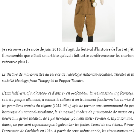
Je retrouve cette note de juin 2016. Il s’agit du festival d’histoire de l’art et j’ét
il me semble que c’était un artiste qu’avait fait cette conférence sur les marionn
retrouve plus ) .
Le théâtre de marionnettes au service de l’idéologie nationale-socialiste. Theatre in th
socialist ideology: from Thingspiel to Puppet Theatre.
L’Etat hitlérien, afin d’asseoir et d’ancrer en profondeur la Weltanschauung [concep
sein du peuple allemand, a soumis la culture à un traitement fonctionnel au service
les premières années du régime (1933-1937), afin de former une communauté du peu
historique du national-socialisme, le Thingspiel, théâtre de propagande de masse en pl
nouveau » genre théâtral, de style héroïque, pouvant mêler l’oratorio, la pantomime, l
danse, ne parvient cependant pas à galvaniser les foules. Lourd de ses échecs, il tr
l’entremise de Goebbels en 1937. A partir de cette même année, les circonstances et l