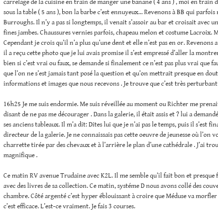
carrelage de la cuisine en train de manger une banane ( 4 ans ) , moi en train 
sous la table ( 5 ans ), bon la barbe c’est ennuyeux… Revenons à BB qui parfois
Burroughs. Il n’y a pas si longtemps, il venait s’assoir au bar et croisait avec u
fines jambes. Chaussures vernies parfois, chapeau melon et costume Lacroix. M
Cependant je crois qu’il n’a plus qu’une dent et elle n’est pas en or. Revenons 
il a reçu cette photo que je lui avais promise il s’est empressé d’aller la montrer
bien si c’est vrai ou faux, se demande si finalement ce n’est pas plus vrai que fa
que l’on ne s’est jamais tant posé la question et qu’on mettrait presque en do
informations et images que nous recevons . Je trouve que c’est très perturbant
16h25 Je me suis endormie. Me suis réveillée au moment ou Richter me prenait
disant de ne pas me décourager . Dans la galerie, il était assis et ? lui a demandé
ses anciens tableaux. Il m’a dit: Dites lui que je n’ai pas le temps, puis il s’est f
directeur de la galerie. Je ne connaissais pas cette oeuvre de jeunesse où l’on v
charrette tirée par des chevaux et à l’arrière le plan d’une cathédrale . J’ai tro
magnifique .
Ce matin RV avenue Trudaine avec K2L. Il me semble qu’il fait bon et presque fr
avec des livres de sa collection. Ce matin, systéme D nous avons collé des couv
chambre. Côté argenté c’est hyper éblouissant à croire que Méduse va morfle
c’est efficace. L’est-ce vraiment. Je fais 3 courses.