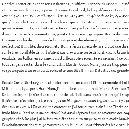
Charles Trenet et les chansons italiennes. Je sifflote » sapore di mare « . Laissé
et sa mauvaise humeur, repicoré Thomas Bernhard, lu les polémiques Erri de 
revendique « sioniste » et affirme qu’il ne saurait y avoir de génocide de la populatio
que j’avais acheté un ou deux de ses livres qui sont restés neufs. Sans vraie rais
quand même . La façon dont des lecteurs m’en parlaient m’a sans doute agacée. 
dans une sorte de, comment dire, pureté. Un auteur à groupies. Bon je dis sans
Homme proche de la nature de la montagne et des éléments, j’ai l’impression d
perfection: Humilité, discrétion etc. Bon je ferais mieux de lire plutôt que dire
sur le truc gonflable de JR il n’aient pas prévu une sorte de loisir-accro branch
escalader un ballon en somme. Suis d’ailleurs bien étonnée en pensant à ce pa
tous ces gens sauter dans le canal Saint Martin. Couac Non? J’aurais trop peu
corps amputé d’un bras ou de remonter une tête !!! ( voir Détective des grande
Ecouté Carlo Ginzburg en rediffusion comme on disait ! Et me demande si j’ai 
M Bloch quelque part. Hum Hum. J’ai feuilleté le bouquin de Michel Serre sur 
De toutes façons je n’arrive à rien lire de lui. Il dit dans une émission qu’il resp
littérature d’évasion ) «
Il n’a rien fait de bien grave pendant la guerre … et il y a 
dans son oeuvre ».
) En ce qui me concerner j’ai toujours plaisir à lire Tintin de 
froid bien à l’abri sous ma couette. C’est aussi régressif que de savourer des coq
gruyère râpé. De plus j’ai la faculté d’être toujours surprise et de n’avoir jam
l’enchaînement des faits. Je vois très bien le lieu ou sont fabriquées les « oreille