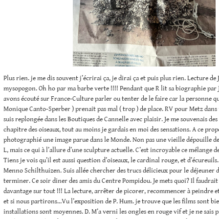
Plus rien. je me dis souvent j’écrirai ça, je dirai ça et puis plus rien. Lecture de J
mysopogon. Oh ho par ma barbe verte !!!! Pendant que R lit sa biographie pa
avons écouté sur France-Culture parler ou tenter de le faire car la personne qu
Monique Canto-Sperber ) prenait pas mal ( trop ) de place. RV pour Metz dans
suis replongée dans les Boutiques de Cannelle avec plaisir. Je me souvenais de
chapitre des oiseaux, tout au moins je gardais en moi des sensations. A ce propos
photographié une image parue dans le Monde. Non pas une vieille dépouille de 
L, mais ce qui à l’allure d’une sculpture actuelle. C’est incroyable ce mélange d
Tiens je vois qu’il est aussi question d’oiseaux, le cardinal rouge, et d’écureuils. 
Menno Schilthuizen. Suis allée chercher des trucs délicieux pour le déjeuner de
terminer. Ce soir diner des amis du Centre Pompidou. Je mets quoi? Il faudrait
davantage sur tout !!! La lecture, arrêter de picorer, recommencer à peindre e
et si nous partirons…Vu l’exposition de P. Hum. je trouve que les films sont bi
installations sont moyennes. D. M’a verni les ongles en rouge vif et je ne sais