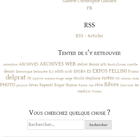
Galerie Christophe Gaillard
FB
RSS
RSS - Articles
Tenter de s’y retrouver
ARCHIVES WEB
ARCHIVES
atelier
Beaux arts
animation
Books/Livres
camille
EXPOS
FELLINI
ES
dessin
ENSBA
Franc
Dominique Delouche
edith scob
E.S
delprat
notes
lit
NIcole Stephane
NS
Louvre
neige
oiseau
maison rouge
oise
Rêves
PHOTO
rêve
Rêves
Repenti
Roger Dumas
picasso
Rome
te
rue
Sans nom
medicis
Viviers
Vous cherchez quelque chose ?
Rechercher :