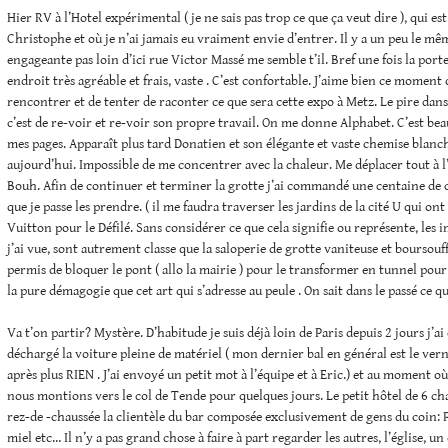
Hier RV à l’Hotel expérimental ( je ne sais pas trop ce que ça veut dire ), qui es
Christophe et où je n’ai jamais eu vraiment envie d’entrer. Il y a un peu le m
engageante pas loin d’ici rue Victor Massé me semble t’il. Bref une fois la port
endroit très agréable et frais, vaste . C’est confortable. J’aime bien ce moment où
rencontrer et de tenter de raconter ce que sera cette expo à Metz. Le pire dans
c’est de re-voir et re-voir son propre travail. On me donne Alphabet. C’est beau
mes pages. Apparaît plus tard Donatien et son élégante et vaste chemise blanche
aujourd’hui. Impossible de me concentrer avec la chaleur. Me déplacer tout à 
Bouh. Afin de continuer et terminer la grotte j’ai commandé une centaine de co
que je passe les prendre. ( il me faudra traverser les jardins de la cité U qui on
Vuitton pour le Défilé. Sans considérer ce que cela signifie ou représente, les 
j’ai vue, sont autrement classe que la saloperie de grotte vaniteuse et boursouffl
permis de bloquer le pont ( allo la mairie ) pour le transformer en tunnel pou
la pure démagogie que cet art qui s’adresse au peule . On sait dans le passé ce q
Va t’on partir? Mystère. D’habitude je suis déjà loin de Paris depuis 2 jours j’ai 
déchargé la voiture pleine de matériel ( mon dernier bal en général est le ve
après plus RIEN . J’ai envoyé un petit mot à l’équipe et à Eric.) et au moment où 
nous montions vers le col de Tende pour quelques jours. Le petit hôtel de 6 c
rez-de -chaussée la clientèle du bar composée exclusivement de gens du coin:
miel etc… Il n’y a pas grand chose à faire à part regarder les autres, l’église, u