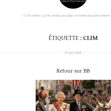
FAIRE UN TRUC PAR JOUR
« C’est comme si je me sentais plus léger en notant tout sincèrement 
ÉTIQUETTE :
CLIM
27 juin 2026
Retour sur BB