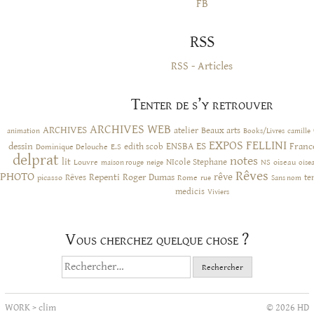
FB
RSS
RSS - Articles
Tenter de s’y retrouver
ARCHIVES WEB
ARCHIVES
atelier
Beaux arts
animation
Books/Livres
camille
EXPOS
FELLINI
ES
dessin
ENSBA
Franc
Dominique Delouche
edith scob
E.S
delprat
notes
lit
NIcole Stephane
NS
Louvre
neige
oiseau
maison rouge
oise
Rêves
PHOTO
rêve
Rêves
Repenti
Roger Dumas
picasso
Rome
te
rue
Sans nom
medicis
Viviers
Vous cherchez quelque chose ?
Rechercher :
WORK
>
clim
© 2026 HD