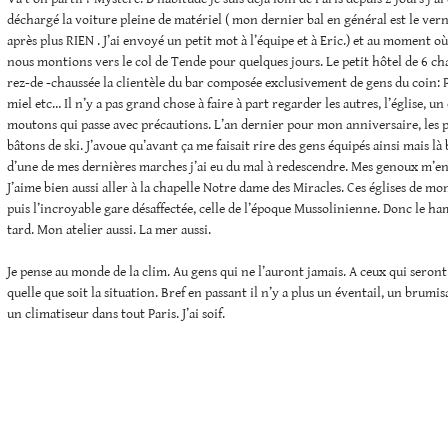
déchargé la voiture pleine de matériel ( mon dernier bal en général est le ve
après plus RIEN . J’ai envoyé un petit mot à l’équipe et à Eric.) et au moment où 
nous montions vers le col de Tende pour quelques jours. Le petit hôtel de 6 c
rez-de -chaussée la clientèle du bar composée exclusivement de gens du coin:
miel etc… Il n’y a pas grand chose à faire à part regarder les autres, l’église, u
moutons qui passe avec précautions. L’an dernier pour mon anniversaire, les p
bâtons de ski. J’avoue qu’avant ça me faisait rire des gens équipés ainsi mais là 
d’une de mes dernières marches j’ai eu du mal à redescendre. Mes genoux m’en
J’aime bien aussi aller à la chapelle Notre dame des Miracles. Ces églises de mo
puis l’incroyable gare désaffectée, celle de l’époque Mussolinienne. Donc le ha
tard. Mon atelier aussi. La mer aussi.
Je pense au monde de la clim. Au gens qui ne l’auront jamais. A ceux qui seron
quelle que soit la situation. Bref en passant il n’y a plus un éventail, un brumi
un climatiseur dans tout Paris. J’ai soif.