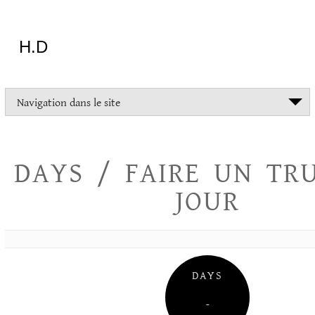
Aller
au
contenu
H.D
"Dans
Navigation dans le site
la
vie
on
devrait
DAYS / FAIRE UN TR
tout
essayer
JOUR
sauf
l'inceste
et
la
danse
folklorique"
DAYS
Christopher
Lee
–