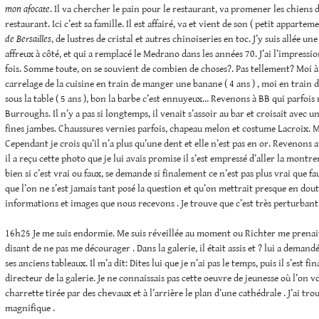
mon afocate
. Il va chercher le pain pour le restaurant, va promener les chiens
restaurant. Ici c’est sa famille. Il est affairé, va et vient de son ( petit apparte
de Bersailles
, de lustres de cristal et autres chinoiseries en toc. J’y suis allée u
affreux à côté, et qui a remplacé le Medrano dans les années 70. J’ai l’impressi
fois. Somme toute, on se souvient de combien de choses?. Pas tellement? Moi à 
carrelage de la cuisine en train de manger une banane ( 4 ans ) , moi en train 
sous la table ( 5 ans ), bon la barbe c’est ennuyeux… Revenons à BB qui parfois
Burroughs. Il n’y a pas si longtemps, il venait s’assoir au bar et croisait avec u
fines jambes. Chaussures vernies parfois, chapeau melon et costume Lacroix. M
Cependant je crois qu’il n’a plus qu’une dent et elle n’est pas en or. Revenons 
il a reçu cette photo que je lui avais promise il s’est empressé d’aller la montrer
bien si c’est vrai ou faux, se demande si finalement ce n’est pas plus vrai que fa
que l’on ne s’est jamais tant posé la question et qu’on mettrait presque en do
informations et images que nous recevons . Je trouve que c’est très perturbant
16h25 Je me suis endormie. Me suis réveillée au moment ou Richter me prenait
disant de ne pas me décourager . Dans la galerie, il était assis et ? lui a demandé
ses anciens tableaux. Il m’a dit: Dites lui que je n’ai pas le temps, puis il s’est f
directeur de la galerie. Je ne connaissais pas cette oeuvre de jeunesse où l’on v
charrette tirée par des chevaux et à l’arrière le plan d’une cathédrale . J’ai tro
magnifique .