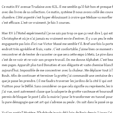
Ce matin RV avenue Trudaine avec K2L. Il me semble qu’il fait bon et presque fr
avec des livres de sa collection. Ce matin, systéme D nous avons collé des couv
chambre. Côté argenté c’est hyper éblouissant à croire que Méduse va morfle
c’est efficace. L’est-ce vraiment. Je fais 3 courses.
Hier RV à l’Hotel expérimental ( je ne sais pas trop ce que ça veut dire ), qui es
Christophe et où je n’ai jamais eu vraiment envie d’entrer. Il y a un peu le m
engageante pas loin d’ici rue Victor Massé me semble t’il. Bref une fois la port
endroit très agréable et frais, vaste . C’est confortable. J’aime bien ce moment où
rencontrer et de tenter de raconter ce que sera cette expo à Metz. Le pire dans
c’est de re-voir et re-voir son propre travail. On me donne Alphabet. C’est beau
mes pages. Apparaît plus tard Donatien et son élégante et vaste chemise blanche
aujourd’hui. Impossible de me concentrer avec la chaleur. Me déplacer tout à 
Bouh. Afin de continuer et terminer la grotte j’ai commandé une centaine de co
que je passe les prendre. ( il me faudra traverser les jardins de la cité U qui on
Vuitton pour le Défilé. Sans considérer ce que cela signifie ou représente, les 
j’ai vue, sont autrement classe que la saloperie de grotte vaniteuse et boursouffl
permis de bloquer le pont ( allo la mairie ) pour le transformer en tunnel pou
la pure démagogie que cet art qui s’adresse au peule . On sait dans le passé ce q
Va t’on partir? Mystère. D’habitude je suis déjà loin de Paris depuis 2 jours j’ai 