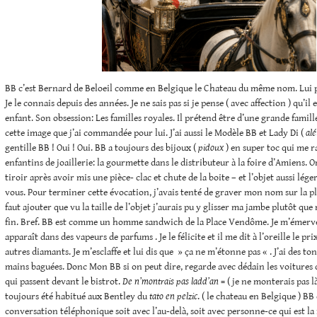
BB c’est Bernard de Beloeil comme en Belgique le Chateau du même nom. Lui 
Je le connais depuis des années. Je ne sais pas si je pense ( avec affection ) qu’il e
enfant. Son obsession: Les familles royales. Il prétend être d’une grande famill
cette image que j’ai commandée pour lui. J’ai aussi le Modèle BB et Lady Di (
alé
gentille BB ! Oui ! Oui. BB a toujours des bijoux (
pidoux
) en super toc qui me r
enfantins de joaillerie: la gourmette dans le distributeur à la foire d’Amiens. On
tiroir après avoir mis une pièce- clac et chute de la boite – et l’objet aussi lége
vous. Pour terminer cette évocation, j’avais tenté de graver mon nom sur la pla
faut ajouter que vu la taille de l’objet j’aurais pu y glisser ma jambe plutôt q
fin. Bref. BB est comme un homme sandwich de la Place Vendôme. Je m’émerveil
apparaît dans des vapeurs de parfums . Je le félicite et il me dit à l’oreille le pr
autres diamants. Je m’esclaffe et lui dis que » ça ne m’étonne pas « . J’ai des to
mains baguées. Donc Mon BB si on peut dire, regarde avec dédain les voitures
qui passent devant le bistrot.
De n’montrais pas ladd’an
= ( je ne monterais pas là
toujours été habitué aux Bentley du
tato
en pelzic
. ( le chateau en Belgique ) BB
conversation téléphonique soit avec l’au-delà, soit avec personne-ce qui est l