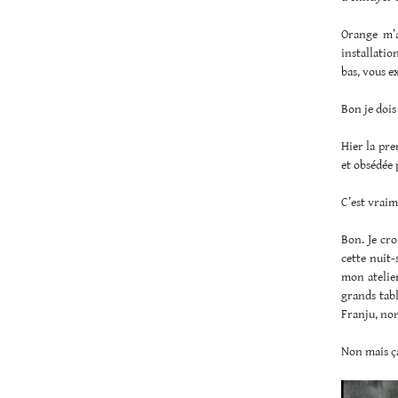
Orange m
installatio
bas, vous e
Bon je dois
Hier la pre
et obsédée p
C’est vraim
Bon. Je cro
cette nuit-
mon atelier
grands tabl
Franju, no
Non mais ça