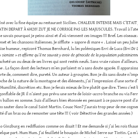
dîné avec la fine équipe au restaurant Sicilien. CHALEUR INTENSE MAIS C’ETAI
TIN DEPART À 6H20! ZUT JE NE CORRIGE PAS LES MAJUSCULES. Travail à l’ateli
e savais pourquoi je peins ainsi et d’où viennent ces images !!! Bref. Les oiseaux
net et les chansons italiennes. Je sifflote » sapore di mare « . Laissé un peu Julie
aise humeur, repicoré Thomas Bernhard, lu les polémiques Erri de Luca
(Erri De 
 sioniste » et affirme qu’il ne saurait y avoir de génocide de la population palestinienn
 acheté un ou deux de ses livres qui sont restés neufs. Sans vraie raison d’ailleurs
. La façon dont des lecteurs m’en parlaient m’a sans doute agacée. Il apparaissa
rte de, comment dire, pureté. Un auteur à groupies. Bon je dis sans doute n’impo
e de la nature de la montagne et des éléments, j’ai l’impression d’une sorte d’
 Humilité, discrétion etc. Bon je ferais mieux de lire plutôt que dire. Tiens c’est 
 gonflable de JR il n’aient pas prévu une sorte de loisir-accro branche ou via Ferr
n ballon en somme. Suis d’ailleurs bien étonnée en pensant à ce pauvre pont d’a
ns sauter dans le canal Saint Martin. Couac Non? J’aurais trop peur de me cogne
é d’un bras ou de remonter une tête !!! ( voir Détective des grandes années )
o Ginzburg en rediffusion comme on disait ! Et me demande si j’ai les rois tha
lque part. Hum Hum. J’ai feuilleté le bouquin de Michel Serre sur Tintin. Ça m