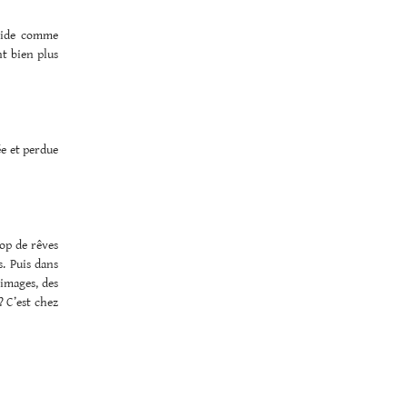
apide comme
nt bien plus
ée et perdue
rop de rêves
s. Puis dans
 images, des
? C’est chez