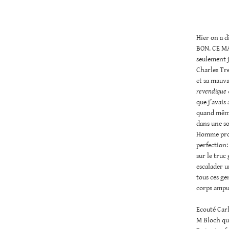
Hier on a 
BON. CE MA
seulement j
Charles Tre
et sa mauv
revendique «
que j’avais
quand même 
dans une so
Homme proch
perfection:
sur le truc
escalader u
tous ces ge
corps amput
Ecouté Carl
M Bloch que