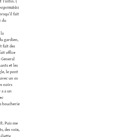
t Tintin. (
 regrettables
rsqu’il fait
c du
 la
du gardien,
t fait des
ait office
e General
ants et les
le, le pont
 avec un os
es noirs
 a a un
ec
la boucherie
 R. Puis me
s, des voix,
uliette