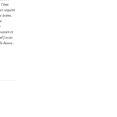
l’état-
es
risquent
le drame.
la
t
russien et
f J’avais
à dessus .