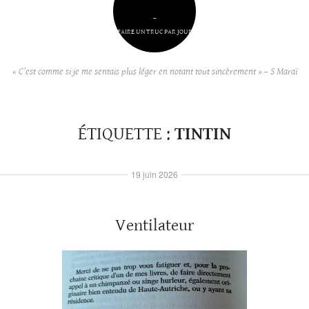
–
FAIRE UN TRUC PAR JOUR
« C’est comme si je me sentais plus léger en notant tout sincèrement » – S Maraï
ÉTIQUETTE :
TINTIN
19 juin 2026
Ventilateur