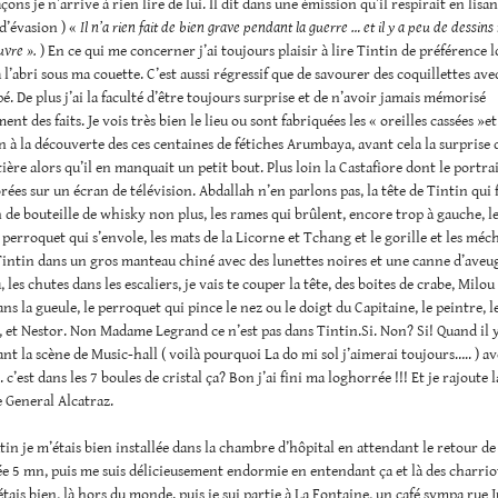
çons je n’arrive à rien lire de lui. Il dit dans une émission qu’il respirait en lisan
 d’évasion ) «
Il n’a rien fait de bien grave pendant la guerre … et il y a peu de dessins
uvre ».
) En ce qui me concerner j’ai toujours plaisir à lire Tintin de préférence lo
à l’abri sous ma couette. C’est aussi régressif que de savourer des coquillettes ave
é. De plus j’ai la faculté d’être toujours surprise et de n’avoir jamais mémorisé
nt des faits. Je vois très bien le lieu ou sont fabriquées les « oreilles cassées »et
n à la découverte des ces centaines de fétiches Arumbaya, avant cela la surprise 
tière alors qu’il en manquait un petit bout. Plus loin la Castafiore dont le portrai
rées sur un écran de télévision. Abdallah n’en parlons pas, la tête de Tintin qui f
de bouteille de whisky non plus, les rames qui brûlent, encore trop à gauche, l
e perroquet qui s’envole, les mats de la Licorne et Tchang et le gorille et les méch
intin dans un gros manteau chiné avec des lunettes noires et une canne d’aveug
 les chutes dans les escaliers, je vais te couper la tête, des boites de crabe, Milou
s la gueule, le perroquet qui pince le nez ou le doigt du Capitaine, le peintre, l
, et Nestor. Non Madame Legrand ce n’est pas dans Tintin.Si. Non? Si! Quand il y
nt la scène de Music-hall ( voilà pourquoi La do mi sol j’aimerai toujours….. ) av
c’est dans les 7 boules de cristal ça? Bon j’ai fini ma loghorrée !!! Et je rajoute 
e General Alcatraz.
in je m’étais bien installée dans la chambre d’hôpital en attendant le retour de
ée 5 mn, puis me suis délicieusement endormie en entendant ça et là des charriot
’étais bien, là hors du monde. puis je sui partie à La Fontaine, un café sympa rue J