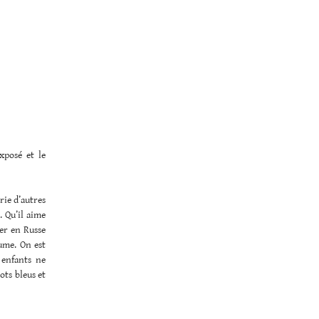
xposé et le
rie d’autres
. Qu’il aime
ser en Russe
ume. On est
 enfants ne
ots bleus et