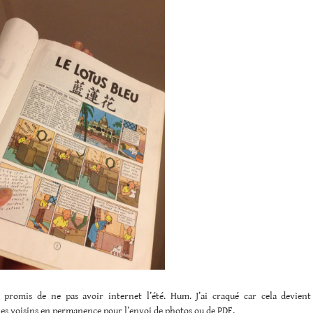
 promis de ne pas avoir internet l’été. Hum. J’ai craqué car cela devient
es voisins en permanence pour l’envoi de photos ou de PDF.