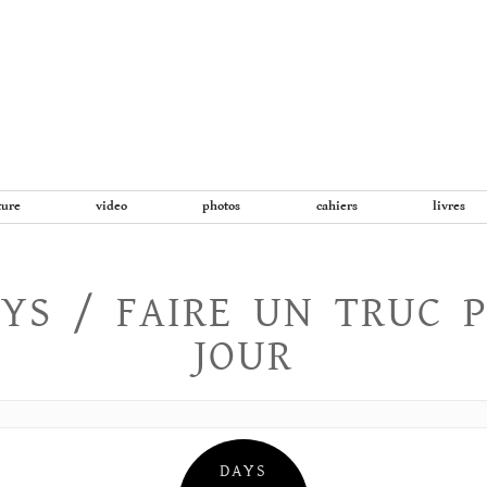
Aller
au
contenu
ture
video
photos
cahiers
livres
YS / FAIRE UN TRUC 
JOUR
DAYS