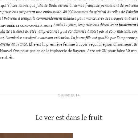
 qui ? )
Les lettres que Juliette Dodu envoie à l’armée française permettent de prévenir 
es prussiens préparent une embuscade. 40 000 hommes du général Aurelles de Paladin
és ! Prévenu à temps, le commandement militaire peut manœuvrer ses troupes et évite 
Après 17 jours, les prussiens découvrent finalement 
 CAPTURÉE ET CONDAMNÉE À MORT
Juliette est alors arrêtée, emprisonnée puis condamnée à mort par la cour martiale. For
, l’armistice est signé avant son exécution. La jeune fille est graciée par l’empereur p
revenir en France.
Elle est la première femme à avoir reçu la légion d’honneur. Bre
Nouvel Obs pour parler de la tapisserie de Bayeux. Arte est OK pour faire 30 mn l
 rentrés.
5 juillet 2014
Le ver est dans le fruit