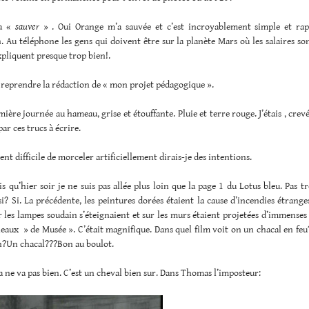
’a «
sauver
» . Oui Orange m’a sauvée et c’est incroyablement simple et r
n. Au téléphone les gens qui doivent être sur la planète Mars où les salaires so
xpliquent presque trop bien!.
 reprendre la rédaction de « mon projet pédagogique ».
mière journée au hameau, grise et étouffante. Pluie et terre rouge. J’étais , crev
ar ces trucs à écrire.
ent difficile de morceler artificiellement dirais-je des intentions.
is qu’hier soir je ne suis pas allée plus loin que la page 1 du Lotus bleu. Pas t
si? Si. La précédente, les peintures dorées étaient la cause d’incendies étrange
 les lampes soudain s’éteignaient et sur les murs étaient projetées d’immenses
eaux » de Musée ». C’était magnifique. Dans quel film voit on un chacal en feu
n?Un chacal???Bon au boulot.
 ne va pas bien. C’est un cheval bien sur. Dans Thomas l’imposteur: