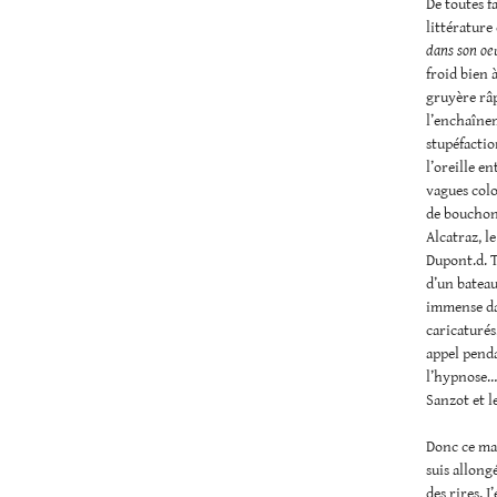
De toutes fa
littérature
dans son oe
froid bien 
gruyère râp
l’enchaîneme
stupéfactio
l’oreille en
vagues colo
de bouchon 
Alcatraz, l
Dupont.d. T
d’un bateau,
immense dan
caricaturés
appel penda
l’hypnose…. 
Sanzot et l
Donc ce mat
suis allong
des rires. J