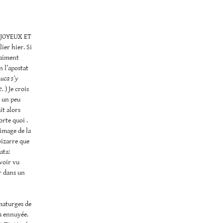
T JOYEUX ET
er hier. Si
 aiment
n l’apostat
Luca s’y
e.
) Je crois
. un peu
it alors
rte quoi .
image de la
bizarre que
ata:
voir vu
r dans un
umaturges de
’a ennuyée.