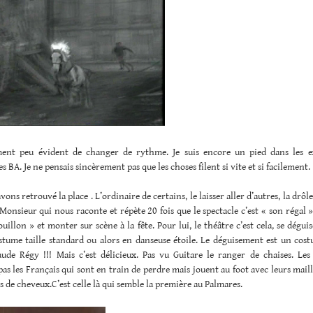
ment peu évident de changer de rythme. Je suis encore un pied dans les e
s BA. Je ne pensais sincèrement pas que les choses filent si vite et si facilement.
ons retrouvé la place . L’ordinaire de certains, le laisser aller d’autres, la drôle
Monsieur qui nous raconte et répète 20 fois que le spectacle c’est « son régal »
couillon » et monter sur scène à la fête. Pour lui, le théâtre c’est cela, se dégui
stume taille standard ou alors en danseuse étoile. Le déguisement est un cost
aude Régy !!! Mais c’est délicieux. Pas vu Guitare le ranger de chaises. Les
as les Français qui sont en train de perdre mais jouent au foot avec leurs maill
s de cheveux.C’est celle là qui semble la première au Palmares.