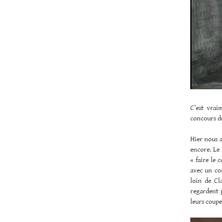
C’est vrai
concours de
Hier nous av
encore. Le 
« faire le 
avec un co
loin de Cl
regardent p
leurs coupe