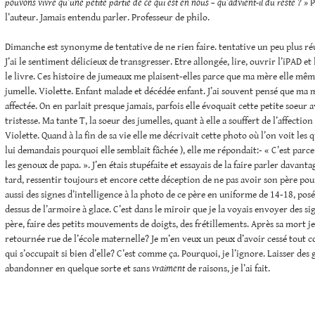
pouvons vivre qu’une petite partie de ce qui est en nous – qu’advient-il du reste ? »
P
l’auteur. Jamais entendu parler. Professeur de philo.
Dimanche est synonyme de tentative de ne rien faire. tentative un peu plus ré
J’ai le sentiment délicieux de transgresser. Etre allongée, lire, ouvrir l’iPAD e
le livre. Ces histoire de jumeaux me plaisent-elles parce que ma mère elle mêm
jumelle. Violette. Enfant malade et décédée enfant. J’ai souvent pensé que ma m
affectée. On en parlait presque jamais, parfois elle évoquait cette petite soeur
tristesse. Ma tante T, la soeur des jumelles, quant à elle a souffert de l’affection
Violette. Quand à la fin de sa vie elle me décrivait cette photo où l’on voit les qu
lui demandais pourquoi elle semblait fâchée ), elle me répondait:- « C’est parc
les genoux de papa. ». J’en étais stupéfaite et essayais de la faire parler davanta
tard, ressentir toujours et encore cette déception de ne pas avoir son père pour e
aussi des signes d’intelligence à la photo de ce père en uniforme de 14-18, pos
dessus de l’armoire à glace. C’est dans le miroir que je la voyais envoyer des 
père, faire des petits mouvements de doigts, des frétillements. Après sa mort je
retournée rue de l’école maternelle? Je m’en veux un peux d’avoir cessé tout co
qui s’occupait si bien d’elle? C’est comme ça. Pourquoi, je l’ignore. Laisser des g
abandonner en quelque sorte et sans
vraiment
de raisons, je l’ai fait.