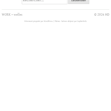
WORK
>
welles
© 2026 HD
Fièrement propulsé par WordPress.
|
Thème : helene-delprat par
SophieWeb
.