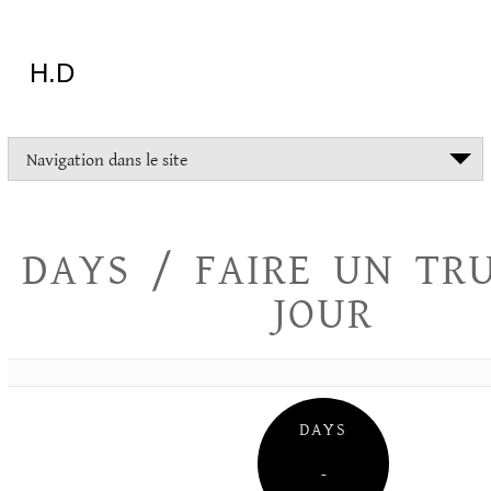
Aller
au
contenu
H.D
"Dans
Navigation dans le site
la
vie
on
devrait
DAYS / FAIRE UN TR
tout
essayer
JOUR
sauf
l'inceste
et
la
danse
folklorique"
DAYS
Christopher
Lee
–