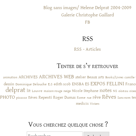
Blog sans images/ Helene Delprat 2004-2009
Galerie Christophe Gaillard
FB
RSS
RSS - Articles
Tenter de s’y retrouver
ARCHIVES WEB
ARCHIVES
atelier
Beaux arts
animation
Books/Livres
camille
EXPOS
FELLINI
ES
dessin
ENSBA
Franc
Dominique Delouche
edith scob
E.S
delprat
notes
lit
NIcole Stephane
NS
Louvre
neige
oiseau
maison rouge
oise
Rêves
PHOTO
rêve
Rêves
Repenti
Roger Dumas
picasso
Rome
te
rue
Sans nom
medicis
Viviers
Vous cherchez quelque chose ?
Rechercher :