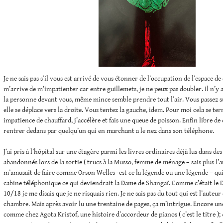
Je ne sais pas s’il vous est arrivé de vous étonner de l’occupation de l’espace de 
m’arrive de m’impatienter car entre guillemets, je ne peux pas doubler. Il n’y
la personne devant vous, même mince semble prendre tout l’air. Vous passez su
elle se déplace vers la droite. Vous tentez la gauche, idem. Pour moi cela se te
impatience de chauffard, j’accélère et fais une queue de poisson. Enfin libre de 
rentrer dedans par quelqu’un qui en marchant a le nez dans son téléphone.
J’ai pris à l’hôpital sur une étagère parmi les livres ordinaires déjà lus dans d
abandonnés lors de la sortie ( trucs à la Musso, femme de ménage – sais plus l’a
m’amusait de faire comme Orson Welles -est ce la légende ou une légende – qui
cabine téléphonique ce qui deviendrait la Dame de Shangaï. Comme c’était le
10/18 je me disais que je ne risquais rien. Je ne sais pas du tout qui est l’auteur e
chambre. Mais après avoir lu une trentaine de pages, ça m’intrigue. Encore un
comme chez Agota Kristof, une histoire d’accordeur de pianos ( c’est le titre );