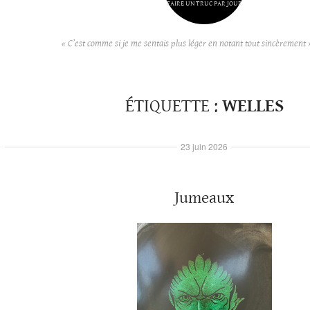
FAIRE UN TRUC PAR JOUR
« C’est comme si je me sentais plus léger en notant tout sincèrement 
ÉTIQUETTE :
WELLES
23 juin 2026
Jumeaux