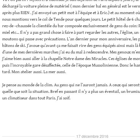
déchargé la voiture pleine de matériel ( mon dernier bal en général est le ve
après plus RIEN . J’ai envoyé un petit mot à l’équipe et à Eric.) et au moment où 
nous montions vers le col de Tende pour quelques jours. Le petit hôtel de 6 c
rez-de -chaussée la clientèle du bar composée exclusivement de gens du coin:
miel etc… Il n’y a pas grand chose à faire à part regarder les autres, l’église, u
moutons qui passe avec précautions. L’an dernier pour mon anniversaire, les p
bâtons de ski. J’avoue qu’avant ça me faisait rire des gens équipés ainsi mais là 
d’une de mes dernières marches j’ai eu du mal à redescendre. Mes genoux m’en
J’aime bien aussi aller à la chapelle Notre dame des Miracles. Ces églises de mo
puis l’incroyable gare désaffectée, celle de l’époque Mussolinienne. Donc le ha
tard. Mon atelier aussi. La mer aussi.
Je pense au monde de la clim. Au gens qui ne l’auront jamais. A ceux qui seron
quelle que soit la situation. Bref en passant il n’y a plus un éventail, un brumi
un climatiseur dans tout Paris. J’ai soif.
17 décembre 2016