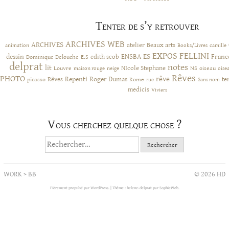
Tenter de s’y retrouver
ARCHIVES WEB
ARCHIVES
atelier
Beaux arts
animation
Books/Livres
camille
EXPOS
FELLINI
ES
dessin
ENSBA
Franc
Dominique Delouche
edith scob
E.S
delprat
notes
lit
NIcole Stephane
NS
Louvre
neige
oiseau
maison rouge
oise
Rêves
PHOTO
rêve
Rêves
Repenti
Roger Dumas
picasso
Rome
te
rue
Sans nom
medicis
Viviers
Vous cherchez quelque chose ?
Rechercher :
WORK
>
BB
© 2026 HD
Fièrement propulsé par WordPress.
|
Thème : helene-delprat par
SophieWeb
.