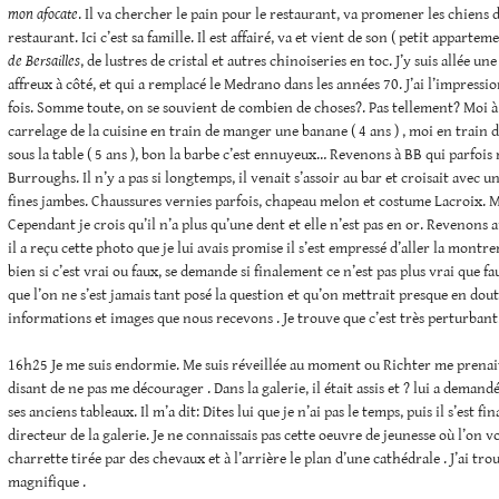
mon afocate
. Il va chercher le pain pour le restaurant, va promener les chiens
restaurant. Ici c’est sa famille. Il est affairé, va et vient de son ( petit apparte
de Bersailles
, de lustres de cristal et autres chinoiseries en toc. J’y suis allée u
affreux à côté, et qui a remplacé le Medrano dans les années 70. J’ai l’impressi
fois. Somme toute, on se souvient de combien de choses?. Pas tellement? Moi à 
carrelage de la cuisine en train de manger une banane ( 4 ans ) , moi en train 
sous la table ( 5 ans ), bon la barbe c’est ennuyeux… Revenons à BB qui parfois
Burroughs. Il n’y a pas si longtemps, il venait s’assoir au bar et croisait avec u
fines jambes. Chaussures vernies parfois, chapeau melon et costume Lacroix. M
Cependant je crois qu’il n’a plus qu’une dent et elle n’est pas en or. Revenons 
il a reçu cette photo que je lui avais promise il s’est empressé d’aller la montrer
bien si c’est vrai ou faux, se demande si finalement ce n’est pas plus vrai que fa
que l’on ne s’est jamais tant posé la question et qu’on mettrait presque en do
informations et images que nous recevons . Je trouve que c’est très perturbant
16h25 Je me suis endormie. Me suis réveillée au moment ou Richter me prenait
disant de ne pas me décourager . Dans la galerie, il était assis et ? lui a demandé
ses anciens tableaux. Il m’a dit: Dites lui que je n’ai pas le temps, puis il s’est f
directeur de la galerie. Je ne connaissais pas cette oeuvre de jeunesse où l’on v
charrette tirée par des chevaux et à l’arrière le plan d’une cathédrale . J’ai tro
magnifique .