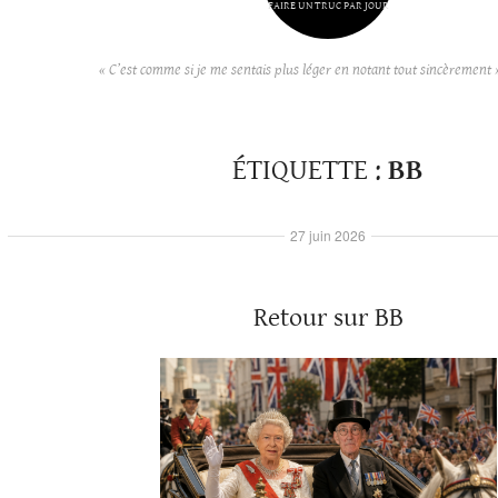
FAIRE UN TRUC PAR JOUR
« C’est comme si je me sentais plus léger en notant tout sincèrement 
ÉTIQUETTE :
BB
27 juin 2026
Retour sur BB