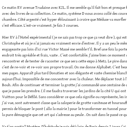
Ce matin RV avenue Trudaine avec K2L. Il me semble qu’il fait bon et presque fr
avec des livres de sa collection. Ce matin, systéme D nous avons collé des couv
chambre. Côté argenté c’est hyper éblouissant à croire que Méduse va morfle
c’est efficace. L’est-ce vraiment. Je fais 3 courses.
Hier RV à l’Hotel expérimental ( je ne sais pas trop ce que ça veut dire ), qui es
Christophe et où je n’ai jamais eu vraiment envie d’entrer. Il y a un peu le m
engageante pas loin d’ici rue Victor Massé me semble t’il. Bref une fois la port
endroit très agréable et frais, vaste . C’est confortable. J’aime bien ce moment où
rencontrer et de tenter de raconter ce que sera cette expo à Metz. Le pire dans
c’est de re-voir et re-voir son propre travail. On me donne Alphabet. C’est beau
mes pages. Apparaît plus tard Donatien et son élégante et vaste chemise blanche
aujourd’hui. Impossible de me concentrer avec la chaleur. Me déplacer tout à 
Bouh. Afin de continuer et terminer la grotte j’ai commandé une centaine de co
que je passe les prendre. ( il me faudra traverser les jardins de la cité U qui on
Vuitton pour le Défilé. Sans considérer ce que cela signifie ou représente, les 
j’ai vue, sont autrement classe que la saloperie de grotte vaniteuse et boursouffl
permis de bloquer le pont ( allo la mairie ) pour le transformer en tunnel pou
la pure démagogie que cet art qui s’adresse au peule . On sait dans le passé ce q
Va t’on partir? Mystère. D’habitude je suis déjà loin de Paris depuis 2 jours j’ai 