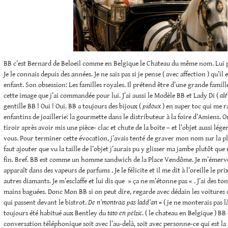
BB c’est Bernard de Beloeil comme en Belgique le Chateau du même nom. Lui 
Je le connais depuis des années. Je ne sais pas si je pense ( avec affection ) qu’il e
enfant. Son obsession: Les familles royales. Il prétend être d’une grande famill
cette image que j’ai commandée pour lui. J’ai aussi le Modèle BB et Lady Di (
alé
gentille BB ! Oui ! Oui. BB a toujours des bijoux (
pidoux
) en super toc qui me r
enfantins de joaillerie: la gourmette dans le distributeur à la foire d’Amiens. On
tiroir après avoir mis une pièce- clac et chute de la boite – et l’objet aussi lége
vous. Pour terminer cette évocation, j’avais tenté de graver mon nom sur la pla
faut ajouter que vu la taille de l’objet j’aurais pu y glisser ma jambe plutôt q
fin. Bref. BB est comme un homme sandwich de la Place Vendôme. Je m’émerveil
apparaît dans des vapeurs de parfums . Je le félicite et il me dit à l’oreille le pr
autres diamants. Je m’esclaffe et lui dis que » ça ne m’étonne pas « . J’ai des to
mains baguées. Donc Mon BB si on peut dire, regarde avec dédain les voitures
qui passent devant le bistrot.
De n’montrais pas ladd’an
= ( je ne monterais pas là
toujours été habitué aux Bentley du
tato
en pelzic
. ( le chateau en Belgique ) BB
conversation téléphonique soit avec l’au-delà, soit avec personne-ce qui est l