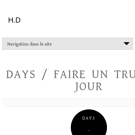
Aller
au
contenu
H.D
"Dans
Navigation dans le site
la
vie
on
devrait
DAYS / FAIRE UN TR
tout
essayer
JOUR
sauf
l'inceste
et
la
danse
folklorique"
DAYS
Christopher
Lee
–