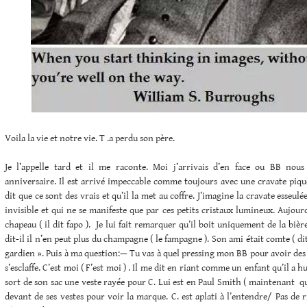
Voila la vie et notre vie. T .a perdu son père.
Je l’appelle tard et il me raconte. Moi j’arrivais d’en face ou BB nous
anniversaire. Il est arrivé impeccable comme toujours avec une cravate piqué
dit que ce sont des vrais et qu’il la met au coffre. J’imagine la cravate esseulé
invisible et qui ne se manifeste que par ces petits cristaux lumineux. Aujourd
chapeau ( il dit fapo ). Je lui fait remarquer qu’il boit uniquement de la bièr
dit-il il n’en peut plus du champagne ( le fampagne ). Son ami était comte ( dit-
gardien ». Puis à ma question:— Tu vas à quel pressing mon BB pour avoir des c
s’esclaffe. C’est moi ( F’est moi ) . Il me dit en riant comme un enfant qu’il a hui
sort de son sac une veste rayée pour C. Lui est en Paul Smith ( maintenant qua
devant de ses vestes pour voir la marque. C. est aplati à l’entendre/ Pas de r