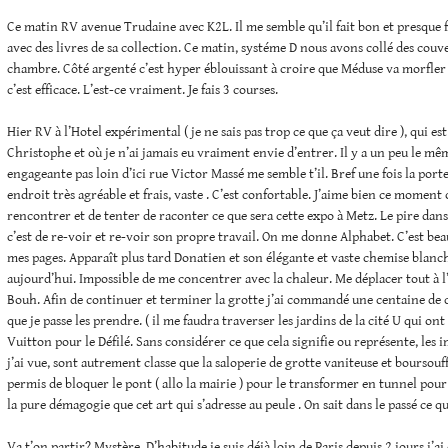
Ce matin RV avenue Trudaine avec K2L. Il me semble qu’il fait bon et presque fr
avec des livres de sa collection. Ce matin, systéme D nous avons collé des couv
chambre. Côté argenté c’est hyper éblouissant à croire que Méduse va morfle
c’est efficace. L’est-ce vraiment. Je fais 3 courses.
Hier RV à l’Hotel expérimental ( je ne sais pas trop ce que ça veut dire ), qui es
Christophe et où je n’ai jamais eu vraiment envie d’entrer. Il y a un peu le m
engageante pas loin d’ici rue Victor Massé me semble t’il. Bref une fois la port
endroit très agréable et frais, vaste . C’est confortable. J’aime bien ce moment où
rencontrer et de tenter de raconter ce que sera cette expo à Metz. Le pire dans
c’est de re-voir et re-voir son propre travail. On me donne Alphabet. C’est beau
mes pages. Apparaît plus tard Donatien et son élégante et vaste chemise blanche
aujourd’hui. Impossible de me concentrer avec la chaleur. Me déplacer tout à 
Bouh. Afin de continuer et terminer la grotte j’ai commandé une centaine de co
que je passe les prendre. ( il me faudra traverser les jardins de la cité U qui on
Vuitton pour le Défilé. Sans considérer ce que cela signifie ou représente, les 
j’ai vue, sont autrement classe que la saloperie de grotte vaniteuse et boursouffl
permis de bloquer le pont ( allo la mairie ) pour le transformer en tunnel pou
la pure démagogie que cet art qui s’adresse au peule . On sait dans le passé ce q
Va t’on partir? Mystère. D’habitude je suis déjà loin de Paris depuis 2 jours j’ai 