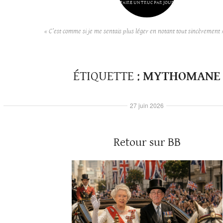
FAIRE UN TRUC PAR JOUR
« C’est comme si je me sentais plus léger en notant tout sincèrement 
ÉTIQUETTE :
MYTHOMANE
27 juin 2026
Retour sur BB