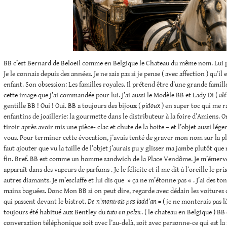
BB c’est Bernard de Beloeil comme en Belgique le Chateau du même nom. Lui 
Je le connais depuis des années. Je ne sais pas si je pense ( avec affection ) qu’il e
enfant. Son obsession: Les familles royales. Il prétend être d’une grande famill
cette image que j’ai commandée pour lui. J’ai aussi le Modèle BB et Lady Di (
alé
gentille BB ! Oui ! Oui. BB a toujours des bijoux (
pidoux
) en super toc qui me r
enfantins de joaillerie: la gourmette dans le distributeur à la foire d’Amiens. On
tiroir après avoir mis une pièce- clac et chute de la boite – et l’objet aussi lége
vous. Pour terminer cette évocation, j’avais tenté de graver mon nom sur la pla
faut ajouter que vu la taille de l’objet j’aurais pu y glisser ma jambe plutôt q
fin. Bref. BB est comme un homme sandwich de la Place Vendôme. Je m’émerveil
apparaît dans des vapeurs de parfums . Je le félicite et il me dit à l’oreille le pr
autres diamants. Je m’esclaffe et lui dis que » ça ne m’étonne pas « . J’ai des to
mains baguées. Donc Mon BB si on peut dire, regarde avec dédain les voitures
qui passent devant le bistrot.
De n’montrais pas ladd’an
= ( je ne monterais pas là
toujours été habitué aux Bentley du
tato
en pelzic
. ( le chateau en Belgique ) BB
conversation téléphonique soit avec l’au-delà, soit avec personne-ce qui est l