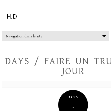
Aller
au
contenu
H.D
"Dans
Navigation dans le site
la
vie
on
devrait
DAYS / FAIRE UN TR
tout
essayer
JOUR
sauf
l'inceste
et
la
danse
folklorique"
DAYS
Christopher
Lee
–