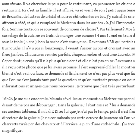
mon afocate
. Il va chercher le pain pour le restaurant, va promener les chiens
restaurant. Ici c’est sa famille. Il est affairé, va et vient de son ( petit apparte
de Bersailles
, de lustres de cristal et autres chinoiseries en toc. J’y suis allée u
affreux à côté, et qui a remplacé le Medrano dans les années 70. J’ai l’impressi
fois. Somme toute, on se souvient de combien de choses?. Pas tellement? Moi à 
carrelage de la cuisine en train de manger une banane ( 4 ans ) , moi en train 
sous la table ( 5 ans ), bon la barbe c’est ennuyeux… Revenons à BB qui parfois
Burroughs. Il n’y a pas si longtemps, il venait s’assoir au bar et croisait avec u
fines jambes. Chaussures vernies parfois, chapeau melon et costume Lacroix. M
Cependant je crois qu’il n’a plus qu’une dent et elle n’est pas en or. Revenons 
il a reçu cette photo que je lui avais promise il s’est empressé d’aller la montrer
bien si c’est vrai ou faux, se demande si finalement ce n’est pas plus vrai que fa
que l’on ne s’est jamais tant posé la question et qu’on mettrait presque en do
informations et images que nous recevons . Je trouve que c’est très perturbant
16h25 Je me suis endormie. Me suis réveillée au moment ou Richter me prenait
disant de ne pas me décourager . Dans la galerie, il était assis et ? lui a demandé
ses anciens tableaux. Il m’a dit: Dites lui que je n’ai pas le temps, puis il s’est f
directeur de la galerie. Je ne connaissais pas cette oeuvre de jeunesse où l’on v
charrette tirée par des chevaux et à l’arrière le plan d’une cathédrale . J’ai tro
magnifique .