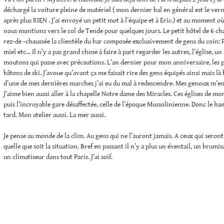
déchargé la voiture pleine de matériel ( mon dernier bal en général est le ve
après plus RIEN . J’ai envoyé un petit mot à l’équipe et à Eric.) et au moment où 
nous montions vers le col de Tende pour quelques jours. Le petit hôtel de 6 c
rez-de -chaussée la clientèle du bar composée exclusivement de gens du coin:
miel etc… Il n’y a pas grand chose à faire à part regarder les autres, l’église, u
moutons qui passe avec précautions. L’an dernier pour mon anniversaire, les p
bâtons de ski. J’avoue qu’avant ça me faisait rire des gens équipés ainsi mais là 
d’une de mes dernières marches j’ai eu du mal à redescendre. Mes genoux m’en
J’aime bien aussi aller à la chapelle Notre dame des Miracles. Ces églises de mo
puis l’incroyable gare désaffectée, celle de l’époque Mussolinienne. Donc le ha
tard. Mon atelier aussi. La mer aussi.
Je pense au monde de la clim. Au gens qui ne l’auront jamais. A ceux qui seron
quelle que soit la situation. Bref en passant il n’y a plus un éventail, un brumi
un climatiseur dans tout Paris. J’ai soif.