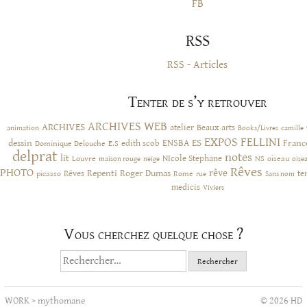
FB
RSS
RSS - Articles
Tenter de s’y retrouver
ARCHIVES WEB
ARCHIVES
atelier
Beaux arts
animation
Books/Livres
camille
EXPOS
FELLINI
ES
dessin
ENSBA
Franc
Dominique Delouche
edith scob
E.S
delprat
notes
lit
NIcole Stephane
NS
Louvre
neige
oiseau
maison rouge
oise
Rêves
PHOTO
rêve
Rêves
Repenti
Roger Dumas
picasso
Rome
te
rue
Sans nom
medicis
Viviers
Vous cherchez quelque chose ?
Rechercher :
WORK
>
mythomane
© 2026 HD