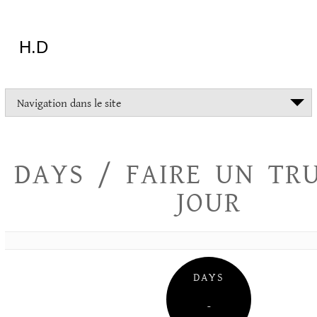
Aller
au
contenu
H.D
"Dans
Navigation dans le site
la
vie
on
devrait
DAYS / FAIRE UN TR
tout
essayer
JOUR
sauf
l'inceste
et
la
danse
folklorique"
DAYS
Christopher
Lee
–