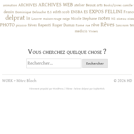
ARCHIVES WEB
ARCHIVES
atelier
Beaux arts
animation
Books/Livres
camille
EXPOS
FELLINI
ES
dessin
ENSBA
Franc
Dominique Delouche
edith scob
E.S
delprat
notes
lit
NIcole Stephane
NS
Louvre
neige
oiseau
maison rouge
oise
Rêves
PHOTO
rêve
Rêves
Repenti
Roger Dumas
picasso
Rome
te
rue
Sans nom
medicis
Viviers
Vous cherchez quelque chose ?
Rechercher :
WORK
>
MArc Bloch
© 2026 HD
Fièrement propulsé par WordPress.
|
Thème : helene-delprat par
SophieWeb
.