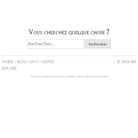
catégorie
Vous cherchez quelque chose ?
Rechercher :
WORK
>
BLOG
>
2012
>
NOTES
© 2026 HD
ENCORE
Fièrement propulsé par WordPress.
|
Thème : helene-delprat par
SophieWeb
.