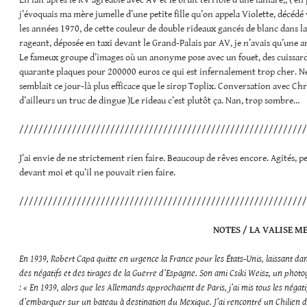
En fait après le RV agréable avec AV et le bruit terrible d’une fanfare,, ( e
j’évoquais ma mère jumelle d’une petite fille qu’on appela Violette, décédé v
les années 1970, de cette couleur de double rideaux gancés de blanc dans l
rageant, déposée en taxi devant le Grand-Palais par AV, je n’avais qu’une a
Le fameux groupe d’images où un anonyme pose avec un fouet, des cuissarde
quarante plaques pour 200000 euros ce qui est infernalement trop cher. N
semblait ce jour-là plus efficace que le sirop Toplix. Conversation avec C
d’ailleurs un truc de dingue )Le rideau c’est plutôt ça. Nan, trop sombre…
////////////////////////////////////////////////////////////
J’ai envie de ne strictement rien faire. Beaucoup de rêves encore. Agités, p
devant moi et qu’il ne pouvait rien faire.
////////////////////////////////////////////////////////////
NOTES / LA VALISE M
En 1939, Robert Capa quitte en urgence la France pour les États-Unis, laissant da
des négatifs et des tirages de la Guerre d’Espagne. Son ami Csiki Weisz, un photo
: « En 1939, alors que les Allemands approchaient de Paris, j’ai mis tous les négat
d’embarquer sur un bateau à destination du Mexique. J’ai rencontré un Chilien d