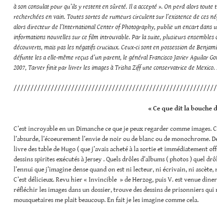
à son consulat pour qu’ils y restent en sûreté. Il a accepté ». On perd alors toute
recherchées en vain. Toutes sortes de rumeurs circulent sur l’existence de ces né
alors directeur de l’International Center of Photography, publie un encart dans 
informations nouvelles sur ce film introuvable. Par la suite, plusieurs ensemble
découverts, mais pas les négatifs cruciaux. Ceux-ci sont en possession de Benjamin
défunte les a elle-même reçus d’un parent, le général Francisco Javier Aguilar 
2007, Tarver finit par livrer les images à Trisha Ziff une conservatrice de Mexico.
////////////////////////////////////////////////////////////
« Ce que dit la bouche 
C’est incroyable en un Dimanche ce que je peux regarder comme images. Ca f
l’absurde, l’écoeurement l’envie de noir ou de blanc ou de monochrome. De r
livre des table de Hugo ( que j’avais acheté à la sortie et immédiatement offer
dessins spirites exécutés à Jersey . Quels drôles d’albums ( photos ) quel d
l’ennui que j’imagine dense quand on est ni lecteur, ni écrivain, ni ascète,
C’est délicieux. Revu hier « Invincible » de Herzog, puis V. est venue dine
réfléchir les images dans un dossier, trouve des dessins de prisonniers qui r
mousquetaires me plait beaucoup. En fait je les imagine comme cela.