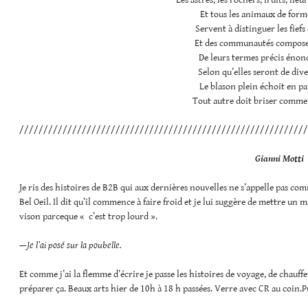
Les astres, les rochers, fruits, fleu
Et tous les animaux de form
Servent à distinguer les fiefs
Et des communautés composen
De leurs termes précis énonc
Selon qu’elles seront de dive
Le blason plein échoit en par
Tout autre doit briser comme 
////////////////////////////////////////////////////////////
Gianni Motti
Je ris des histoires de B2B qui aux dernières nouvelles ne s’appelle pas comme
Bel Oeil. Il dit qu’il commence à faire froid et je lui suggère de mettre un ma
vison parceque « c’est trop lourd ».
—
Je l’ai posé sur la poubelle.
Et comme j’ai la flemme d’écrire je passe les histoires de voyage, de chauffe
préparer ça. Beaux arts hier de 10h à 18 h passées. Verre avec CR au coin.P