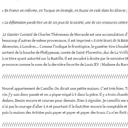
« En France on enferme, en Turquie on étrangle, en Russie on exile dans les déserts ; l
« La diffamation paraît être un de ces jeux de la société, une de ces ressources contre 
Le Gazetier Cuirassé
de Charles Théveneau de Morande est une accumulation d’a
beaucoup d’autres de même provenance, il est imprimé
« à cent lieues de la Basti
décennies, à Londres…. Comme l’indique le frontispice, le gazetier tire à boulet
sortent de la bouche de Phélypeaux, comte de Saint-Florentin, duc de La Vrilli
à ce titre ayant autorité sur la Bastille. Il est encadré à droite par le ministr
prononce comme le nom de la dernière favorite de Louis XV : Madame du Barr
///////////////////////////////////////////////////////////////
Nouvel appartement de Camille. On dirait une petite maison. C’est très bien. T
vie. J’y suis donc passée et on a pique-niqué à 5 dans la pièce. Il y a trois chamb
dedans. Dessin encore et courses pour demain. Rien à signaler. Je ramollis me se
n’ai pas le courage d’aller à A et pourtant il le faut.Hier encore le comptable et 
puis la maison des Artistes puis payer et payer et payer des trucs. Ca n’en finit 
///////////////////////////////////////////////////////////////