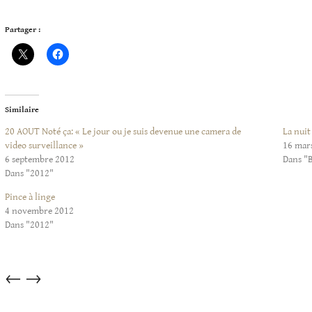
Partager :
Similaire
20 AOUT Noté ça: « Le jour ou je suis devenue une camera de
La nuit
video surveillance »
16 mar
6 septembre 2012
Dans "
Dans "2012"
Pince à linge
4 novembre 2012
Dans "2012"
Articles
←
→
dans
cette