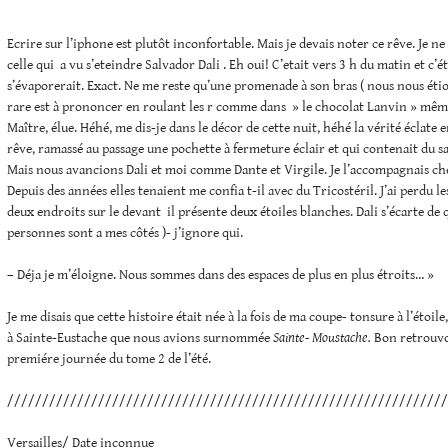
Ecrire sur l’iphone est plutôt inconfortable. Mais je devais noter ce rêve. Je ne
celle qui a vu s’eteindre Salvador Dali . Eh oui! C’etait vers 3 h du matin et c’é
s’évaporerait. Exact. Ne me reste qu’une promenade à son bras ( nous nous étion
rare est à prononcer en roulant les r comme dans » le chocolat Lanvin » même 
Maître, élue. Héhé, me dis-je dans le décor de cette nuit, héhé la vérité éclate e
rêve, ramassé au passage une pochette à fermeture éclair et qui contenait du s
Mais nous avancions Dali et moi comme Dante et Virgile. Je l’accompagnais chez
Depuis des années elles tenaient me confia t-il avec du Tricostéril. J’ai perdu l
deux endroits sur le devant il présente deux étoiles blanches. Dali s’écarte de q
personnes sont a mes côtés )- j’ignore qui.
– Déja je m’éloigne. Nous sommes dans des espaces de plus en plus étroits… »
Je me disais que cette histoire était née à la fois de ma coupe- tonsure à l’éto
à Sainte-Eustache que nous avions surnommée
Sainte- Moustache.
Bon retrouvon
premiére journée du tome 2 de l’été.
///////////////////////////////////////////////////////////////
Versailles/ Date inconnue