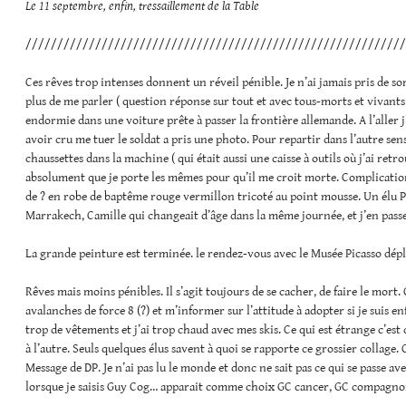
Le 11 septembre, enfin, tressaillement de la Table
////////////////////////////////////////////////////////////
Ces rêves trop intenses donnent un réveil pénible. Je n’ai jamais pris de s
plus de me parler ( question réponse sur tout et avec tous-morts et vivants
endormie dans une voiture prête à passer la frontière allemande. A l’aller j’
avoir cru me tuer le soldat a pris une photo. Pour repartir dans l’autre sens
chaussettes dans la machine ( qui était aussi une caisse à outils où j’ai retro
absolument que je porte les mêmes pour qu’il me croit morte. Complication
de ? en robe de baptême rouge vermillon tricoté au point mousse. Un élu Pa
Marrakech, Camille qui changeait d’âge dans la même journée, et j’en passe
La grande peinture est terminée. le rendez-vous avec le Musée Picasso dépl
Rêves mais moins pénibles. Il s’agit toujours de se cacher, de faire le mor
avalanches de force 8 (?) et m’informer sur l’attitude à adopter si je suis en
trop de vêtements et j’ai trop chaud avec mes skis. Ce qui est étrange c’est q
à l’autre. Seuls quelques élus savent à quoi se rapporte ce grossier collage. O
Message de DP. Je n’ai pas lu le monde et donc ne sait pas ce qui se passe a
lorsque je saisis Guy Cog… apparait comme choix GC cancer, GC compagnon