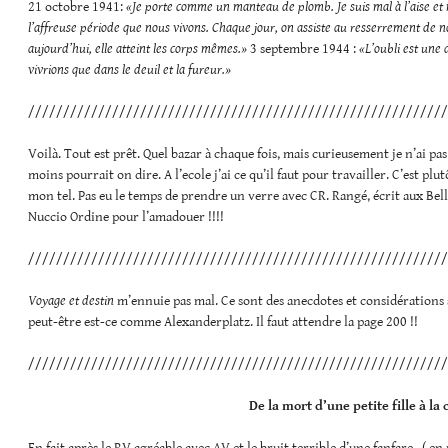
21 octobre 1941:
«Je porte comme un manteau de plomb. Je suis mal à l’aise et m
l’affreuse période que nous vivons. Chaque jour, on assiste au resserrement de not
aujourd’hui, elle atteint les corps mêmes.»
3 septembre 1944 :
«L’oubli est une 
vivrions que dans le deuil et la fureur.»
////////////////////////////////////////////////////////////
Voilà. Tout est prêt. Quel bazar à chaque fois, mais curieusement je n’ai pas 
moins pourrait on dire. A l’ecole j’ai ce qu’il faut pour travailler. C’est plut
mon tel. Pas eu le temps de prendre un verre avec CR. Rangé, écrit aux Bell
Nuccio Ordine pour l’amadouer !!!!
////////////////////////////////////////////////////////////
Voyage et destin
m’ennuie pas mal. Ce sont des anecdotes et considérations s
peut-être est-ce comme Alexanderplatz. Il faut attendre la page 200 !!
////////////////////////////////////////////////////////////
De la mort d’une petite fille à la