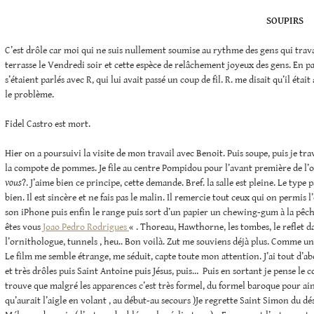
SOUPIRS
C’est drôle car moi qui ne suis nullement soumise au rythme des gens qui trava
terrasse le Vendredi soir et cette espèce de relâchement joyeux des gens. En par
s’étaient parlés avec R, qui lui avait passé un coup de fil. R. me disait qu’il éta
le problème.
Fidel Castro est mort.
Hier on a poursuivi la visite de mon travail avec Benoit. Puis soupe, puis je tra
la compote de pommes. Je file au centre Pompidou pour l’avant première de 
vous
?. J’aime bien ce principe, cette demande. Bref. la salle est pleine. Le type
bien. Il est sincère et ne fais pas le malin. Il remercie tout ceux qui on permis l
son iPhone puis enfin le range puis sort d’un papier un chewing-gum à la pêc
êtes vous
Joao Pedro Rodrigues
« . Thoreau, Hawthorne, les tombes, le reflet da
l’ornithologue, tunnels , heu.. Bon voilà. Zut me souviens déjà plus. Comme u
Le film me semble étrange, me séduit, capte toute mon attention. J’ai tout d’abo
et très drôles puis Saint Antoine puis Jésus, puis… Puis en sortant je pense l
trouve que malgré les apparences c’est très formel, du formel baroque pour ainsi
qu’aurait l’aigle en volant , au début-au secours )Je regrette Saint Simon du dés