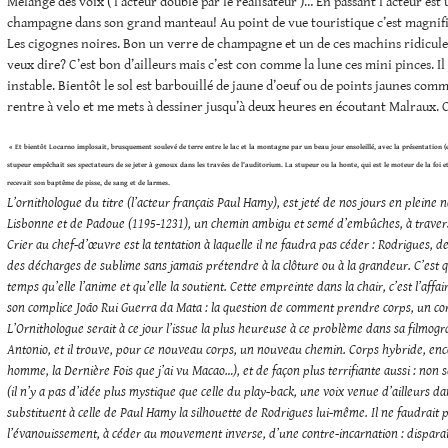
Mélange des voix ( l’acteur doublé par le réalisateur )… En passant l’acteur es
champagne dans son grand manteau! Au point de vue touristique c’est magnifi
Les cigognes noires. Bon un verre de champagne et un de ces machins ridicules
veux dire? C’est bon d’ailleurs mais c’est con comme la lune ces mini pinces. I
instable. Bientôt le sol est barbouillé de jaune d’oeuf ou de points jaunes com
rentre à velo et me mets à dessiner jusqu’à deux heures en écoutant Malraux. 
« Et bientôt Locarno implosait, brusquement soulevé de terre entre le lac et la montagne par un beau jour ensoleillé, avec la présentation 
stupeur empêchait ses spectateurs de se jeter à genoux dans les travées de l’auditorium. La stupeur ou la honte, qui est le moteur de la foi 
recevait son baptême de pisse, de sang et de larmes.
L’ornithologue du titre (l’acteur français Paul Hamy), est jeté de nos jours en pleine n
Lisbonne et de Padoue (1195-1231), un chemin ambigu et semé d’embûches, à travers l
Crier au chef-d’œuvre est la tentation à laquelle il ne faudra pas céder : Rodrigues, 
des décharges de sublime sans jamais prétendre à la clôture ou à la grandeur. C’est
temps qu’elle l’anime et qu’elle la soutient. Cette empreinte dans la chair, c’est l’affa
son complice João Rui Guerra da Mata : la question de comment prendre corps, un corps
L’Ornithologue serait à ce jour l’issue la plus heureuse à ce problème dans sa filmogra
Antonio, et il trouve, pour ce nouveau corps, un nouveau chemin. Corps hybride, en
homme, la Dernière Fois que j’ai vu Macao…), et de façon plus terrifiante aussi : non s
(il n’y a pas d’idée plus mystique que celle du play-back, une voix venue d’ailleurs d
substituent à celle de Paul Hamy la silhouette de Rodrigues lui-même. Il ne faudrait pa
l’évanouissement, à céder au mouvement inverse, d’une contre-incarnation : disparaît