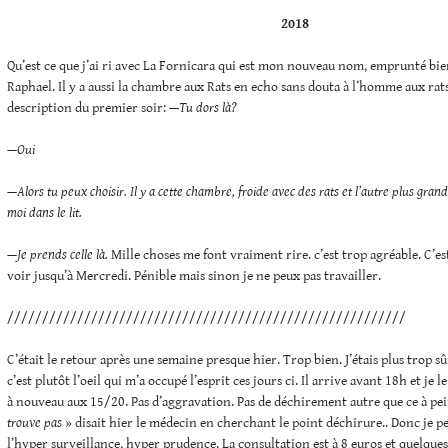
2018
Qu’est ce que j’ai ri avec La Fornicara qui est mon nouveau nom, emprunté bie
Raphael. Il y a aussi la chambre aux Rats en echo sans douta à l’homme aux rat
description du premier soir:
—Tu dors là?
—Oui
—Alors tu peux choisir. Il y a cette chambre, froide avec des rats et l’autre plus gran
moi dans le lit.
—Je prends celle là.
Mille choses me font vraiment rire. c’est trop agréable. C’es
voir jusqu’à Mercredi. Pénible mais sinon je ne peux pas travailler.
/////////////////////////////////////////////////////////
C’était le retour après une semaine presque hier. Trop bien. J’étais plus trop sûr
c’est plutôt l’oeil qui m’a occupé l’esprit ces jours ci. Il arrive avant 18h et je 
à nouveau aux 15/20. Pas d’aggravation. Pas de déchirement autre que ce à p
trouve pas
» disait hier le médecin en cherchant le point déchirure.. Donc je p
l’hyper surveillance, hyper prudence. La consultation est à 8 euros et quelques