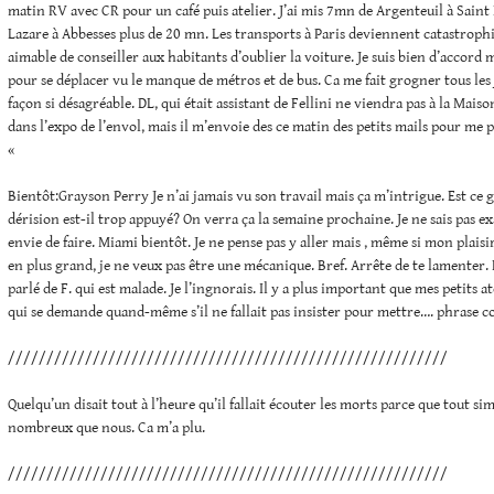
matin RV avec CR pour un café puis atelier. J’ai mis 7mn de Argenteuil à Saint 
Lazare à Abbesses plus de 20 mn. Les transports à Paris deviennent catastrophi
aimable de conseiller aux habitants d’oublier la voiture. Je suis bien d’accord
pour se déplacer vu le manque de métros et de bus. Ca me fait grogner tous les
façon si désagréable. DL, qui était assistant de Fellini ne viendra pas à la Mai
dans l’expo de l’envol, mais il m’envoie des ce matin des petits mails pour me p
«
Bientôt:Grayson Perry Je n’ai jamais vu son travail mais ça m’intrigue. Est ce gé
dérision est-il trop appuyé? On verra ça la semaine prochaine. Je ne sais pas ex
envie de faire. Miami bientôt. Je ne pense pas y aller mais , même si mon plaisi
en plus grand, je ne veux pas être une mécanique. Bref. Arrête de te lamenter. 
parlé de F. qui est malade. Je l’ingnorais. Il y a plus important que mes petits 
qui se demande quand-même s’il ne fallait pas insister pour mettre…. phrase c
/////////////////////////////////////////////////////////
Quelqu’un disait tout à l’heure qu’il fallait écouter les morts parce que tout si
nombreux que nous. Ca m’a plu.
/////////////////////////////////////////////////////////