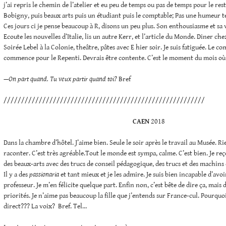
j’ai repris le chemin de l’atelier et eu peu de temps ou pas de temps pour le res
Bobigny, puis beaux arts puis un étudiant puis le comptable; Pas une humeur ter
Ces jours ci je pense beaucoup à R, disons un peu plus. Son enthousiasme et s
Ecoute les nouvelles d’Italie, lis un autre Kerr, et l’article du Monde. Diner che
Soirée Lebel à la Colonie, theâtre, pâtes avec E hier soir. Je suis fatiguée. Le c
commence pour le Repenti. Devrais être contente. C’est le moment du mois où o
—On part quand. Tu veux partir quand toi?
Bref
/////////////////////////////////////////////////////////
CAEN
2018
Dans la chambre d’hôtel. J’aime bien. Seule le soir après le travail au Musée. Ri
raconter. C’est très agréable.Tout le monde est sympa, calme. C’est bien. Je reço
des beaux-arts avec des trucs de conseil pédagogique, des trucs et des machins
Il y a des
passionaria
et tant mieux et je les admire. Je suis bien incapable d’avoi
professeur. Je m’en félicite quelque part. Enfin non, c’est bête de dire ça, mais
priorités. Je n’aime pas beaucoup la fille que j’entends sur France-cul. Pourquo
direct??? La voix? Bref. Tel…