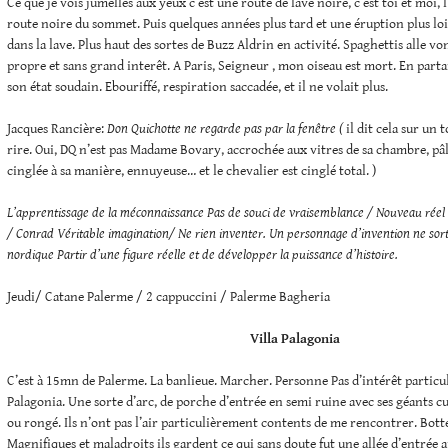
Ce que je vois jumelles aux yeux c’est une route de lave noire, c’est toi et moi,
route noire du sommet. Puis quelques années plus tard et une éruption plus loi
dans la lave. Plus haut des sortes de Buzz Aldrin en activité. Spaghettis alle vo
propre et sans grand interêt. A Paris, Seigneur , mon oiseau est mort. En parta
son état soudain. Ebouriffé, respiration saccadée, et il ne volait plus.
Jacques Rancière:
Don Quichotte ne regarde pas par la fenêtre (
il dit cela sur un 
rire. Oui, DQ n’est pas Madame Bovary, accrochée aux vitres de sa chambre, pâl
cinglée à sa manière, ennuyeuse… et le chevalier est cinglé total. )
L’apprentissage de la méconnaissance
Pas de souci de vraisemblance / Nouveau réel
/ Conrad
Véritable imagination/ Ne rien inventer.
Un personnage d’invention ne sor
nordique
Partir d’une figure réelle et de développer la puissance d’histoire.
Jeudi/ Catane Palerme / 2 cappuccini / Palerme Bagheria
Villa Palagonia
C’est à 15mn de Palerme. La banlieue. Marcher. Personne Pas d’intérêt particu
Palagonia. Une sorte d’arc, de porche d’entrée en semi ruine avec ses géants cu
ou rongé. Ils n’ont pas l’air particulièrement contents de me rencontrer. Bottes
Magnifiques et maladroits ils gardent ce qui sans doute fut une allée d’entrée au