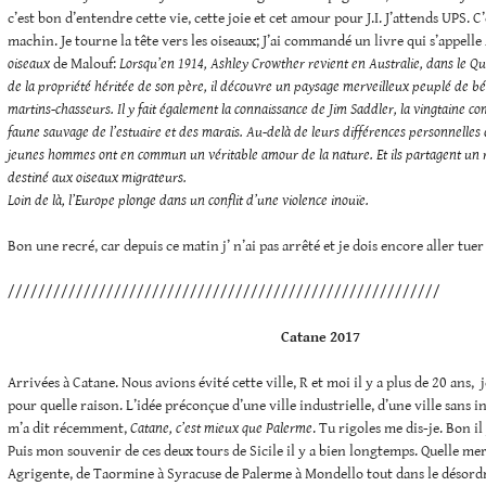
c’est bon d’entendre cette vie, cette joie et cet amour pour J.I. J’attends UPS. C
machin. Je tourne la tête vers les oiseaux; J’ai commandé un livre qui s’appelle
oiseaux
de Malouf:
Lorsqu’en 1914, Ashley Crowther revient en Australie, dans le Q
de la propriété héritée de son père, il découvre un paysage merveilleux peuplé de béc
martins-chasseurs. Il y fait également la connaissance de Jim Saddler, la vingtaine co
faune sauvage de l’estuaire et des marais. Au-delà de leurs différences personnelles e
jeunes hommes ont en commun un véritable amour de la nature. Et ils partagent un r
destiné aux oiseaux migrateurs.
Loin de là, l’Europe plonge dans un conflit d’une violence inouïe.
Bon une recré, car depuis ce matin j’ n’ai pas arrêté et je dois encore aller tue
/////////////////////////////////////////////////////////
Catane
2017
Arrivées à Catane. Nous avions évité cette ville, R et moi il y a plus de 20 ans,
pour quelle raison. L’idée préconçue d’une ville industrielle, d’une ville sans in
m’a dit récemment,
Catane, c’est mieux que Palerme
. Tu rigoles me dis-je. Bon il
Puis mon souvenir de ces deux tours de Sicile il y a bien longtemps. Quelle mer
Agrigente, de Taormine à Syracuse de Palerme à Mondello tout dans le désord