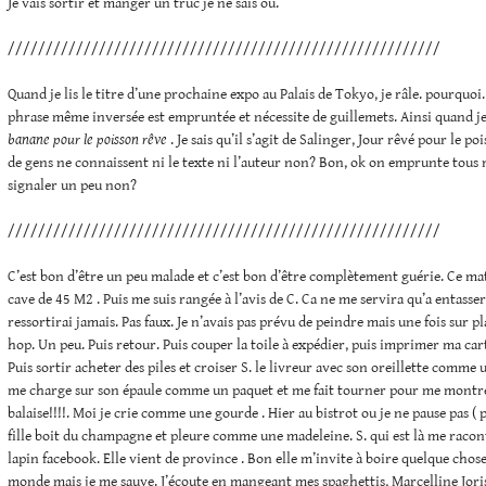
Je vais sortir et manger un truc je ne sais où.
/////////////////////////////////////////////////////////
Quand je lis le titre d’une prochaine expo au Palais de Tokyo, je râle. pourquoi
phrase même inversée est empruntée et nécessite de guillemets. Ainsi quand je 
banane pour le poisson rêve
. Je sais qu’il s’agit de Salinger, Jour rêvé pour le p
de gens ne connaissent ni le texte ni l’auteur non? Bon, ok on emprunte tous m
signaler un peu non?
/////////////////////////////////////////////////////////
C’est bon d’être un peu malade et c’est bon d’être complètement guérie. Ce matin
cave de 45 M2 . Puis me suis rangée à l’avis de C. Ca ne me servira qu’a entasser
ressortirai jamais. Pas faux. Je n’avais pas prévu de peindre mais une fois sur pl
hop. Un peu. Puis retour. Puis couper la toile à expédier, puis imprimer ma c
Puis sortir acheter des piles et croiser S. le livreur avec son oreillette comme
me charge sur son épaule comme un paquet et me fait tourner pour me montrer
balaise!!!!. Moi je crie comme une gourde . Hier au bistrot ou je ne pause pas ( po
fille boit du champagne et pleure comme une madeleine. S. qui est là me racont
lapin facebook. Elle vient de province . Bon elle m’invite à boire quelque chose,
monde mais je me sauve. J’écoute en mangeant mes spaghettis, Marcelline Joris I