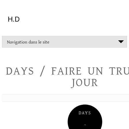
Aller
au
contenu
H.D
"Dans
Navigation dans le site
la
vie
on
devrait
DAYS / FAIRE UN TR
tout
essayer
JOUR
sauf
l'inceste
et
la
danse
folklorique"
DAYS
Christopher
Lee
–