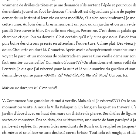
vraiment de drôles de têtes et je me demande s’ils sortent l’épée et pourquoi ils
des enfants jouent au foot la-dessous ( l’endroit est dégueulasse plein de papiers
demande un instant si leur vie en sera modifiée, s’ils s’en souviendront.) Je me
cette ruine. Au loin des arbres annoncent un parc ou un jardin et on arrive de
pas dû être ouverte hier. On colle nos visages. Personne. C’est dans ce palais qu
chambre et que l’on va dormir. C’est certain qu’il n’y aura que nous. Pas de tou
puis boire des citrons pressés en attendant l’ouverture. Calme plat. Des vieux jo
doux. Chouette on dort là. Chouette. Après avoir désespérément cherché une a
voyait le parc et un morceau de balustrade en pierre (une vieille dame sur son 
faut monter au cancello/ Oui mais où bazar???) On abandonne et nous voilà d
l’entrée. Je dis que j’ai réservé pour la nuit et là vu le sourire du gardien et so
demande ce qui se passe.
-Dormir ici? Vous allez dormir ici?
Moi/ Oui oui. Ici.
Mais on ne dort pas ici. C’est privé
!
V. Commence à se gondoler et moi à verdir. Mais où ai-Je réservé???? On le sau
moment on visite. A nous la Villa Palagonia. En long en large et en travers! C’
jardin d’abord avec en haut des murs un théâtre de pierre. Des drôles de figure
sortes de monstres. Des soldats, des aristocrates, une sorte de faux paralysé à j
jambe est repliée. On penses à des mendiants de Bosch ou Breughel ou Jacques C
chimères et une licorne sans doute, à corne brisée. Tout cela est magique et dan