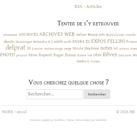
RSS - Articles
Tenter de s’y retrouver
ARCHIVES WEB
ARCHIVES
atelier
Beaux arts
animation
Books/Livres
camille
EXPOS
FELLINI
ES
dessin
ENSBA
Franc
Dominique Delouche
edith scob
E.S
delprat
notes
lit
NIcole Stephane
NS
Louvre
neige
oiseau
maison rouge
oise
Rêves
PHOTO
rêve
Rêves
Repenti
Roger Dumas
picasso
Rome
te
rue
Sans nom
medicis
Viviers
Vous cherchez quelque chose ?
Rechercher :
WORK
>
envol
© 2026 HD
Fièrement propulsé par WordPress.
|
Thème : helene-delprat par
SophieWeb
.