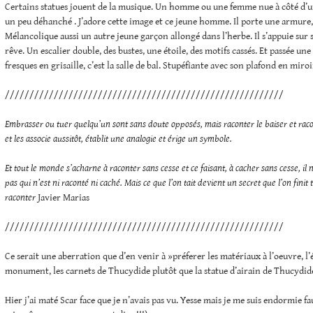
Certains statues jouent de la musique. Un homme ou une femme nue à côté d’u
un peu déhanché . J’adore cette image et ce jeune homme. Il porte une armure, 
Mélancolique aussi un autre jeune garçon allongé dans l’herbe. Il s’appuie sur 
rêve. Un escalier double, des bustes, une étoile, des motifs cassés. Et passée une b
fresques en grisaille, c’est la salle de bal. Stupéfiante avec son plafond en miro
/////////////////////////////////////////////////////////
Embrasser ou tuer quelqu’un sont sans doute opposés, mais raconter le baiser et racon
et les associe aussitôt, établit une analogie et érige un symbole.
Et tout le monde s’acharne à raconter sans cesse et ce faisant, à cacher sans cesse, il n
pas qui n’est ni raconté ni caché. Mais ce que l’on tait devient un secret que l’on fini
raconter
Javier Marias
/////////////////////////////////////////////////////////
Ce serait une aberration que d’en venir à »préferer les matériaux à l’oeuvre, l
monument, les carnets de Thucydide plutôt que la statue d’airain de Thucydide 
Hier j’ai maté Scar face que je n’avais pas vu. Yesse mais je me suis endormie fa