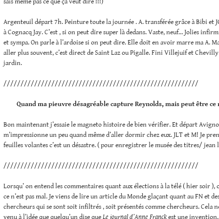
sais même pas ce que ça veut dire !!!)
Argenteuil départ 7h. Peinture toute la journée . A. transférée grâce à Bibi et J
à Cognacq Jay. C’est , si on peut dire super là dedans. Vaste, neuf… Jolies infirm
et sympa. On parle à l’ardoise si on peut dire. Elle doit en avoir marre ma A. Ma
aller plus souvent, c’est direct de Saint Laz ou Pigalle. Fini Villejuif et Chevil
jardin.
/////////////////////////////////////////////////////////
Quand ma pieuvre désagréable capture Reynolds, mais peut être ce 
Bon maintenant j’essaie le magneto histoire de bien vérifier. Et départ Avigno
m’impressionne un peu quand même d’aller dormir chez eux. JLT et M! Je prend
feuilles volantes c’est un désastre. ( pour enregistrer le musée des titres/ jean
/////////////////////////////////////////////////////////
Lorsqu’ on entend les commentaires quant aux élections à la télé ( hier soir ), 
ce n’est pas mal. Je viens de lire un article du Monde glaçant quant au FN et de
chercheurs qui se sont soit infiltrés , soit présentés comme chercheurs. Cela 
venu à l’idée que quelqu’un dise que
Le journal d’Anne Franck
est une invention. 