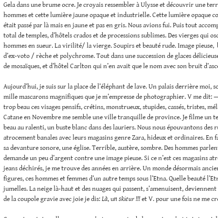
Gela dans une brume ocre. Je croyais ressembler à Ulysse et découvrir une terre
hommes et cette lumière jaune opaque et industrielle. Cette lumière opaque 
était passé par là mais en jaune et pas en gris. Nous avions fui. Puis tout acco
total de temples, d’hôtels crados et de processions sublimes. Des vierges qui osc
hommes en sueur. La virilité/ la vierge. Soupirs et beauté rude. Image pieuse, 
d’ex-voto / rèche et polychrome. Tout dans une succession de glaces délicieuse
de mosaïques, et d’hôtel Carlton qui n’en avait que le nom avec son bruit d’asc
Aujourd’hui, je suis sur la place de l’éléphant de lave. Un palais derrière moi, 
mille mascarons magnifiques que je m’empresse de photographier. V me dit: 
trop beau ces visages pensifs, crétins, monstrueux, stupides, cassés, tristes, mél
Catane en Novembre me semble une ville tranquille de province. Je filme un te
beau au ralenti, un buste blanc dans des lauriers. Nous nous épouvantons des r
atrocement banales avec leurs magasins genre Zara, hideux et ordinaires. En f
sa devanture sonore, une église. Terrible, austère, sombre. Des hommes parlen
demande un peu d’argent contre une image pieuse. Si ce n’est ces magasins atr
jeans déchirés, je me trouve des années en arrière. Un monde désormais ancien
figures, ces hommes et femmes d’un autre temps sous l’Etna. Quelle beauté l’Etn
jumelles. La neige là-haut et des nuages qui passent, s’amenuisent, deviennent
de la coupole gravie avec joie je dis:
Là
, u
n skieur !!!
et V. pour une fois ne me cr