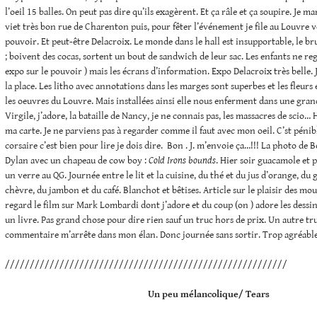
l’oeil 15 balles. On peut pas dire qu’ils exagèrent. Et ça râle et ça soupire. Je m
viet très bon rue de Charenton puis, pour fêter l’événement je file au Louvre vo
pouvoir. Et peut-être Delacroix. Le monde dans le hall est insupportable, le bru
; boivent des cocas, sortent un bout de sandwich de leur sac. Les enfants ne reg
expo sur le pouvoir ) mais les écrans d’information. Expo Delacroix très belle. J
la place. Les litho avec annotations dans les marges sont superbes et les fleurs 
les oeuvres du Louvre. Mais installées ainsi elle nous enferment dans une gran
Virgile, j’adore, la bataille de Nancy, je ne connais pas, les massacres de scio…
ma carte. Je ne parviens pas à regarder comme il faut avec mon oeil. C’st péni
corsaire c’est bien pour lire je dois dire. Bon . J. m’envoie ça…!!! La photo de 
Dylan avec un chapeau de cow boy :
Cold Irons bounds
. Hier soir guacamole et p
un verre au QG. Journée entre le lit et la cuisine, du thé et du jus d’orange, du
chèvre, du jambon et du café. Blanchot et bêtises. Article sur le plaisir des m
regard le film sur Mark Lombardi dont j’adore et du coup (on ) adore les dessin
un livre. Pas grand chose pour dire rien sauf un truc hors de prix. Un autre tr
commentaire m’arrête dans mon élan. Donc journée sans sortir. Trop agréable
/////////////////////////////////////////////////////////
Un peu mélancolique/ Tears