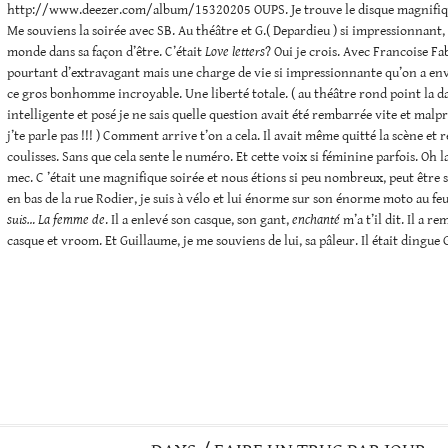
http://www.deezer.com/album/15320205 OUPS. Je trouve le disque magnifique
Me souviens la soirée avec SB. Au théâtre et G.( Depardieu ) si impressionnant,
monde dans sa façon d’être. C’était
Love letters
? Oui je crois. Avec Francoise Fa
pourtant d’extravagant mais une charge de vie si impressionnante qu’on a env
ce gros bonhomme incroyable. Une liberté totale. ( au théâtre rond point la da
intelligente et posé je ne sais quelle question avait été rembarrée vite et mal
j’te parle pas !!! ) Comment arrive t’on a cela. Il avait même quitté la scène et 
coulisses. Sans que cela sente le numéro. Et cette voix si féminine parfois. Oh l
mec. C ’était une magnifique soirée et nous étions si peu nombreux, peut être s
en bas de la rue Rodier, je suis à vélo et lui énorme sur son énorme moto au feu.
suis… La femme de
. Il a enlevé son casque, son gant,
enchanté
m’a t’il dit. Il a r
casque et vroom. Et Guillaume, je me souviens de lui, sa pâleur. Il était dingue G