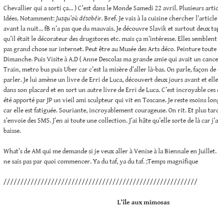
Chevallier qui a sorti ça… ) C’est dans le Monde Samedi 22 avril. Plusieurs arti
Idées. Notamment:
Jusqu’où désobéir
. Bref. Je vais à la cuisine chercher l’articl
avant la nuit… fB n’a pas que du mauvais. Je découvre Slavik et surtout deux tapi
qu’il était le décorateur des drugstores etc. mais ça m’intéresse. Elles semblent 
pas grand chose sur internet. Peut être au Musée des Arts déco. Peinture toute
Dimanche. Puis Visite à A.D ( Anne Descolas ma grande amie qui avait un cancer
Train, metro bus puis Uber car c’est la misère d’aller là-bas. On parle, façon de 
parler. Je lui amène un livre de Erri de Luca, découvert deux jours avant et elle f
dans son placard et en sort un autre livre de Erri de Luca. C’est incroyable ces
été apporté par JP un vieil ami sculpteur qui vit en Toscane. Je reste moins l
car elle est fatiguée. Souriante, incroyablement courageuse. On rit. Et plus tar
s’envoie des SMS. J’en ai toute une collection. J’ai hâte qu’elle sorte de là car 
baisse.
What’s de AM qui me demande si je veux aller à Venise à la Biennale en Juillet.
ne sais pas par quoi commencer. Ya du taf, ya du taf. ;Temps magnifique
/////////////////////////////////////////////////////////
L’île aux mimosas