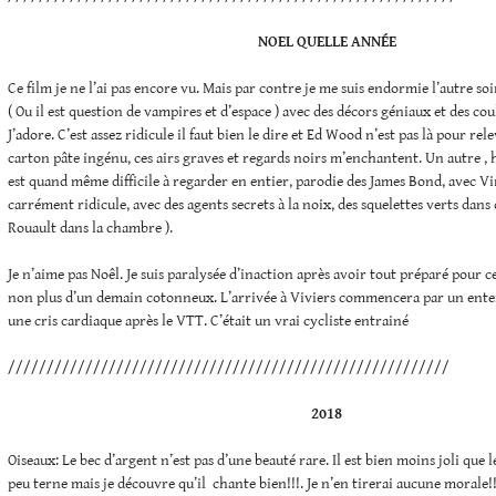
NOEL QUELLE ANNÉE
Ce film je ne l’ai pas encore vu. Mais par contre je me suis endormie l’autre s
( Ou il est question de vampires et d’espace ) avec des décors géniaux et des cou
J’adore. C’est assez ridicule il faut bien le dire et Ed Wood n’est pas là pour rele
carton pâte ingénu, ces airs graves et regards noirs m’enchantent. Un autre , he
est quand même difficile à regarder en entier, parodie des James Bond, avec Vi
carrément ridicule, avec des agents secrets à la noix, des squelettes verts dans 
Rouault dans la chambre ).
Je n’aime pas Noêl. Je suis paralysée d’inaction après avoir tout préparé pour ce
non plus d’un demain cotonneux. L’arrivée à Viviers commencera par un enterr
une cris cardiaque après le VTT. C’était un vrai cycliste entrainé
/////////////////////////////////////////////////////////
2018
Oiseaux: Le bec d’argent n’est pas d’une beauté rare. Il est bien moins joli que l
peu terne mais je découvre qu’il chante bien!!!. Je n’en tirerai aucune morale!!