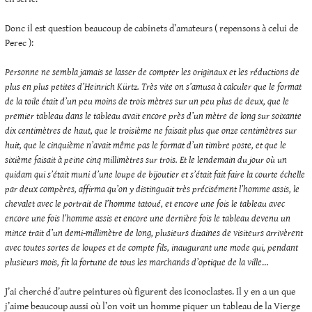
Donc il est question beaucoup de cabinets d’amateurs ( repensons à celui de
Perec ):
Personne ne sembla jamais se lasser de compter les originaux et les réductions de
plus en plus
petites d’Heinrich Kürtz. Très vite on s’amusa à calculer que le format
de la toile était d’un peu
moins de trois mètres sur un peu plus de deux, que le
premier tableau dans le tableau avait encore
près d’un mètre de long sur soixante
dix centimètres de haut, que le troisième ne faisait plus que
onze centimètres sur
huit, que le cinquième n’avait même pas le format d’un timbre poste, et que
le
sixième faisait à peine cinq millimètres sur trois. Et le lendemain du jour où un
quidam qui
s’était muni d’une loupe de bijoutier et s’était fait faire la courte échelle
par deux compères,
affirma qu’on y distinguait très précisément l’homme assis, le
chevalet avec le portrait de
l’homme tatoué, et encore une fois le tableau avec
encore une fois l’homme assis et encore une
dernière fois le tableau devenu un
mince trait d’un demi-millimètre de long, plusieurs dizaines de
visiteurs arrivèrent
avec toutes sortes de loupes et de compte fils, inaugurant une mode qui,
pendant
plusieurs mois, fit la fortune de tous les marchands d’optique de la ville
…
J’ai cherché d’autre peintures où figurent des iconoclastes. Il y en a un que
j’aime beaucoup aussi où l’on voit un homme piquer un tableau de la Vierge