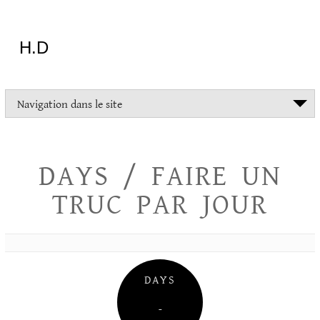
Aller
au
contenu
H.D
"Dans
Navigation dans le site
la
vie
on
devrait
DAYS / FAIRE UN
tout
essayer
TRUC PAR JOUR
sauf
l'inceste
et
la
danse
folklorique"
DAYS
Christopher
Lee
–