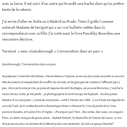
avec sa lance. Il est suivi d’un autre qui brandit une hache alors qu’un prêtre
tente de le retenir.
J’ai envie d’aller en Italie ou à Madrid au Prado. Tiens il grêle ( comme
noterait Madame de Sevigné qui a un vrai bulletin météo dans la
correspondance avec sa fille. J’ai noté aussi le livre Panofsky Bourdieu une
rencontre décisive.
Terminé » mon »Gainsborough » Conversation dans un parc «
Gainsborough / Conversation dans un parc
Se préparer à chercher LE tableau. Une évidence s’impose: je ne vais plus assez souvent au Louvre.
Mes écouteurs m’empêchent de souffrir du monde, et les groupes de visiteurs s’effacent peu à
peu. Alors je tourne je vire, je passe et repasse devant Mantegna, je savoure Bronzino, j’oublie la
raison de ma visite, je me perds… je photographie le
Saint Georges
de Raphaël… les
deux jeunes
hommes
d’un anonyme – j’aime les anonymes – actif à Venise vers 1500… L’un d’eux me regarde du
coin de l’oeil. Je m’arrête devant la fantastique
Minerve chassant les Vices du Jardin de la Vertu
puisvoiciSasseta, et la
Jane d’Arc
d’Ingres. —Pourquoi pas? Non. Des urnes, des vases, un casque à
Pilos, un demi masque de jeune satire…
Hubert Robert,
les funérailles de l’amour
de Caron. A vrai
dire je ne sais plus où donner de la tête et je dois me recentrer. Qu’est-ce que je cherche?