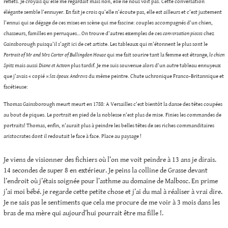
reflets. Je croyais qu’elle me regardait mais non, elle ne nous voit pas. Cette conversation
élégante semble l’ennuyer. En fait je crois qu’elle n’écoute pas, elle est ailleurs et c’est justement
l’ennui qui se dégage de ces mises en scène qui me fascine: couples accompagnés d’un chien,
chasseurs, familles en perruques… On trouve d’autres exemples de ces
conversation pieces
chez
Gainsborough puisqu’il s’agit ici de cet artiste. Les tableaux qui m’étonnent le plus sont le
Portrait of Mr and Mrs Carter of Bullingdon House
qui me fait sourire tant la femme est étrange
, le chien
Spitz
mais aussi
Diane et Acteon
plus tardif. Je me suis souvenue alors d’un autre tableau ennuyeux
que j’avais « copié »:
les époux Andrews
du même peintre. Chute uchronique Franco-Britannique et
facétieuse:
Thomas Gainsborough meurt meurt en 1788: A Versailles c’est bientôt la danse des têtes coupées
au bout de piques. Le portrait en pied de la noblesse n’est plus de mise. Finies les commandes de
portraits! Thomas, enfin, n’aurait plus à peindre les belles têtes de ses riches commanditaires
aristocrates dont il redoutait le face à face. Place au paysage !
Je viens de visionner des fichiers où l’on me voit peindre à 13 ans je dirais.
14 secondes de super 8 en extérieur. Je peins la colline de Grasse devant
l’endroit où j’étais soignée pour l’asthme au domaine de Malbosc. En prime
j’ai moi bébé. je regarde cette petite chose et j’ai du mal à réaliser à vrai dire.
Je ne sais pas le sentiments que cela me procure de me voir à 3 mois dans les
bras de ma mère qui aujourd’hui pourrait être ma fille !.