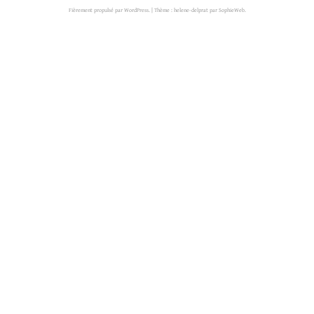
Fièrement propulsé par WordPress.
|
Thème : helene-delprat par
SophieWeb
.