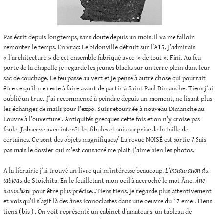
Pas écrit depuis longtemps, sans doute depuis un mois. Il va me falloir
remonter le temps. En vrac: Le bidonville détruit sur l’A15. J’admirais
« l’architecture » de cet ensemble fabriqué avec » de tout ». Fini. Au feu
porte de la chapelle je regarde les jeunes blacks sur un terre plein dans leur
sac de couchage. Le feu passe au vert et je pense à autre chose qui pourrait
être ce qu’il me reste à faire avant de partir à Saint Paul Dimanche. Tiens j’ai
oublié un truc. .J’ai recommencé à peindre depuis un moment, ne lisant plus
les échanges de mails pour l’expo. Suis retournée à nouveau Dimanche au
Louvre à l’ouverture . Antiquités grecques cette fois et on n’y croise pas
foule. J’observe avec interêt les fibules et suis surprise de la taille de
certaines. Ce sont des objets magnifiques/ La revue NOISÉ est sortie ? Sais
pas mais le dossier qui m’est consacré me plait. J’aime bien les photos.
A la librairie j’ai trouvé un livre qui m’intéresse beaucoup.
L’instauration du
tableau
de Stoichita. En le feuilletant mon oeil à accroché le mot Âne.
Âne
iconoclaste
pour être plus précise…Tiens tiens. Je regarde plus attentivement
et vois qu’il s’agit là des ânes iconoclastes dans une oeuvre du 17 eme . Tiens
tiens ( bis ) . On voit représenté un cabinet d’amateurs, un tableau de