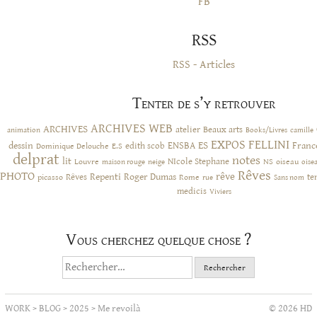
FB
RSS
RSS - Articles
Tenter de s’y retrouver
ARCHIVES WEB
ARCHIVES
atelier
Beaux arts
animation
Books/Livres
camille
EXPOS
FELLINI
ES
dessin
ENSBA
Franc
Dominique Delouche
edith scob
E.S
delprat
notes
lit
NIcole Stephane
NS
Louvre
neige
oiseau
maison rouge
oise
Rêves
PHOTO
rêve
Rêves
Repenti
Roger Dumas
picasso
Rome
te
rue
Sans nom
medicis
Viviers
Vous cherchez quelque chose ?
Rechercher :
WORK
>
BLOG
>
2025
>
Me revoilà
© 2026 HD