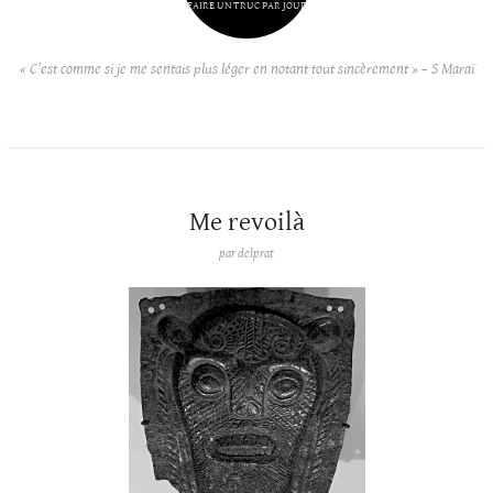
FAIRE UN TRUC PAR JOUR
« C’est comme si je me sentais plus léger en notant tout sincèrement » – S Maraï
Me revoilà
par
delprat