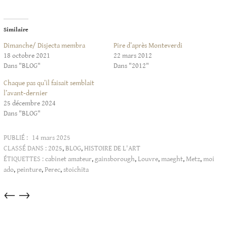
Similaire
Dimanche/ Disjecta membra
Pire d’après Monteverdi
18 octobre 2021
22 mars 2012
Dans "BLOG"
Dans "2012"
Chaque pas qu’il faisait semblait
l’avant-dernier
25 décembre 2024
Dans "BLOG"
PUBLIÉ :
14 mars 2025
CLASSÉ DANS :
2025
,
BLOG
,
HISTOIRE DE L'ART
ÉTIQUETTES :
cabinet amateur
,
gainsborough
,
Louvre
,
maeght
,
Metz
,
moi
ado
,
peinture
,
Perec
,
stoichita
Articles
←
→
dans
cette