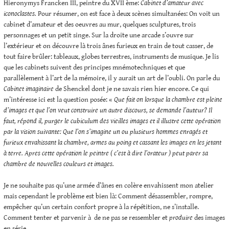
Hieronymys Francken III, peintre du XVII ème:
Cabinet d’amateur avec
iconoclastes.
Pour résumer, on est face à deux scènes simultanées: On voit un
cabinet d’amateur et des oeuvres au mur, quelques sculptures, trois
personnages et un petit singe. Sur la droite une arcade s’ouvre sur
l’extérieur et on découvre là trois ânes furieux en train de tout casser, de
tout faire brûler: tableaux, globes terrestres, instruments de musique. Je lis
que les cabinets suivent des principes mnémotechniques et que
parallèlement à l’art de la mémoire, il y aurait un art de l’oubli. On parle du
Cabinet imaginaire
de Shenckel dont je ne savais rien hier encore. Ce qui
m’intéresse ici est la question posée: «
Que fait on lorsque la chambre est pleine
d’images et que l’on veut construire un autre discours, se demande l’auteur? Il
faut, répond il, purger le cubiculum des vieilles images et il illustre cette opération
par la vision suivante: Que l’on s’imagine un ou plusieurs hommes enragés et
furieux envahissant la chambre, armes au poing et cassant les images en les jetant
à terre. Apres cette opération le peintre ( c’est à dire l’orateur ) peut parer sa
chambre de nouvelles couleurs et images.
Je ne souhaite pas qu’une armée d’ânes en colère envahissent mon atelier
mais cependant le problème est bien là: Comment désassembler, rompre,
empêcher qu’un certain confort propre à la répétition, ne s’installe.
Comment tenter et parvenir à de ne pas se ressembler et
produire
des images
en série.