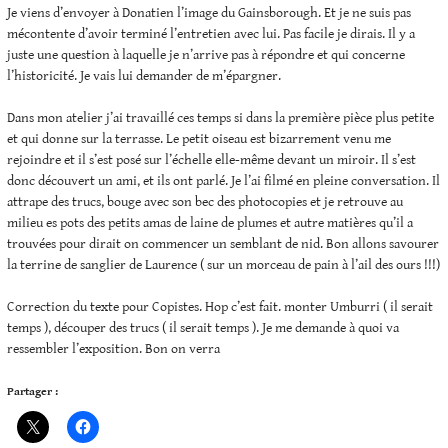
Je viens d’envoyer à Donatien l’image du Gainsborough. Et je ne suis pas
mécontente d’avoir terminé l’entretien avec lui. Pas facile je dirais. Il y a
juste une question à laquelle je n’arrive pas à répondre et qui concerne
l’historicité. Je vais lui demander de m’épargner.
Dans mon atelier j’ai travaillé ces temps si dans la première pièce plus petite
et qui donne sur la terrasse. Le petit oiseau est bizarrement venu me
rejoindre et il s’est posé sur l’échelle elle-même devant un miroir. Il s’est
donc découvert un ami, et ils ont parlé. Je l’ai filmé en pleine conversation. Il
attrape des trucs, bouge avec son bec des photocopies et je retrouve au
milieu es pots des petits amas de laine de plumes et autre matières qu’il a
trouvées pour dirait on commencer un semblant de nid. Bon allons savourer
la terrine de sanglier de Laurence ( sur un morceau de pain à l’ail des ours !!!)
Correction du texte pour Copistes. Hop c’est fait. monter Umburri ( il serait
temps ), découper des trucs ( il serait temps ). Je me demande à quoi va
ressembler l’exposition. Bon on verra
Partager :