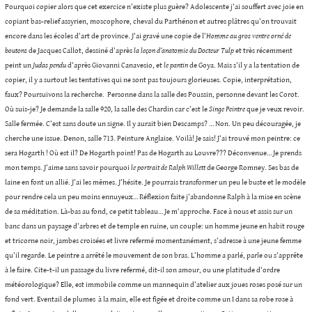
Pourquoi copier alors que cet exercice n’existe plus guère? Adolescente j’ai souffert avec joie en
copiant bas-relief assyrien, moscophore, cheval du Parthénon et autres plâtres qu’on trouvait
encore dans les écoles d’art de province. J’ai gravé une copie de l’
Homme au gros ventre orné de
boutons
de Jacques Callot, dessiné d’après
la
leçon d’anatomie du Docteur Tulp
et très récemment
peint un
Judas pendu
d’après Giovanni Canavesio, et
le pantin
de Goya. Mais s’il y a la tentation de
copier, il y a surtout les tentatives qui ne sont pas toujours glorieuses. Copie, interprétation,
faux? Poursuivons la recherche. Personne dans la salle des Poussin, personne devant les Corot.
Où suis-je? Je demande la salle 920, la salle des Chardin car c’est le
Singe Peintre
que je veux revoir.
Salle fermée. C’est sans doute un signe. Il y aurait bien Descamps? … Non. Un peu découragée, je
cherche une issue. Denon, salle 713. Peinture Anglaise. Voilà! Je sais! J’ai trouvé mon peintre: ce
sera Hogarth ! Où est il? De Hogarth point! Pas de Hogarth au Louvre??? Déconvenue… Je prends
mon temps. J’aime sans savoir pourquoi
le portrait de Ralph Willett
de George Romney. Ses bas de
laine en font un allié. J’ai les mêmes. J’hésite. Je pourrais transformer un peu le buste et le modèle
pour rendre cela un peu moins ennuyeux… Réflexion faite j’abandonne Ralph à la mise en scène
de sa méditation. Là-bas au fond, ce petit tableau… Je m‘approche. Face à nous et assis sur un
banc dans un paysage d’arbres et de temple en ruine, un couple: un homme jeune en habit rouge
et tricorne noir, jambes croisées et livre refermé momentanément, s’adresse à une jeune femme
qu’il regarde. Le peintre a arrêté le mouvement de son bras. L’homme a parlé, parle ou s’apprête
à le faire. Cite-t-il un passage du livre refermé, dit-il son amour, ou une platitude d’ordre
météorologique? Elle, est immobile comme un mannequin d’atelier aux joues roses posé sur un
fond vert. Eventail de plumes à la main, elle est figée et droite comme un I dans sa robe rose à