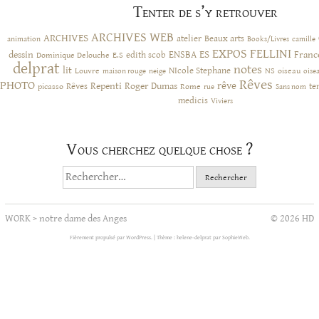
Tenter de s’y retrouver
ARCHIVES WEB
ARCHIVES
atelier
Beaux arts
animation
Books/Livres
camille
EXPOS
FELLINI
ES
dessin
ENSBA
Franc
Dominique Delouche
edith scob
E.S
delprat
notes
lit
NIcole Stephane
NS
Louvre
neige
oiseau
maison rouge
oise
Rêves
PHOTO
rêve
Rêves
Repenti
Roger Dumas
picasso
Rome
te
rue
Sans nom
medicis
Viviers
Vous cherchez quelque chose ?
Rechercher :
WORK
>
notre dame des Anges
© 2026 HD
Fièrement propulsé par WordPress.
|
Thème : helene-delprat par
SophieWeb
.