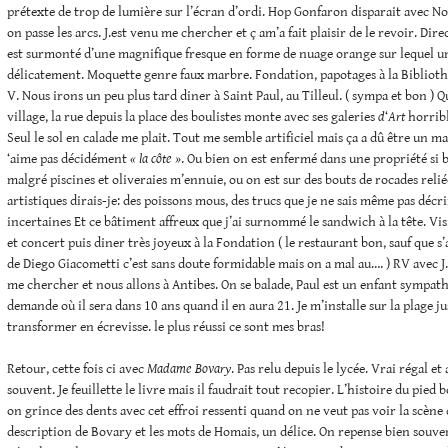
prétexte de trop de lumière sur l’écran d’ordi. Hop Gonfaron disparait avec N
on passe les arcs. J.est venu me chercher et ç am’a fait plaisir de le revoir. Dir
est surmonté d’une magnifique fresque en forme de nuage orange sur lequel un
délicatement. Moquette genre faux marbre. Fondation, papotages à la Bibliothè
V. Nous irons un peu plus tard diner à Saint Paul, au Tilleul. ( sympa et bon ) Q
village, la rue depuis la place des boulistes monte avec ses galeries
d
‘
Art
horrible
Seul le sol en calade me plait. Tout me semble artificiel mais ça a dû être un m
‘aime pas décidément
« la côte »
. Ou bien on est enfermé dans une propriété si be
malgré piscines et oliveraies m’ennuie, ou on est sur des bouts de rocades reli
artistiques dirais-je: des poissons mous, des trucs que je ne sais même pas décr
incertaines Et ce bâtiment affreux que j’ai surnommé le sandwich à la tête. Visi
et concert puis diner très joyeux à la Fondation ( le restaurant bon, sauf que s’
de Diego Giacometti c’est sans doute formidable mais on a mal au…. ) RV avec J.
me chercher et nous allons à Antibes. On se balade, Paul est un enfant sympathi
demande où il sera dans 10 ans quand il en aura 21. Je m’installe sur la plage j
transformer en écrevisse. le plus réussi ce sont mes bras!
Retour, cette fois ci avec
Madame Bovary
. Pas relu depuis le lycée. Vrai régal 
souvent. Je feuillette le livre mais il faudrait tout recopier. L’histoire du pied b
on grince des dents avec cet effroi ressenti quand on ne veut pas voir la scène 
description de Bovary et les mots de Homais, un délice. On repense bien souve