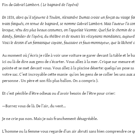
Fin de
Gabriel Lambert. ( Le bagnard de l’opéra)
En 1835, alors qu’il séjourne à Toulon, Alexandre Dumas croise un forçat au visage f
traits fatigués, en tenue de bagnard, se nomme Gabriel Lambert. Mais l’auteur l’a co
lorsque, vêtu des plus beaux costumes, on l’appelait Vicomte. Quel fut le chemin de 
dandy, familier de l’opéra, du théâtre et de toutes les réceptions mondaines, aujourd
Voici le destin d’un fantastique copiste, faussaire et faux-monnayeur, que la lâcheté 
Au moment où j’écris je râle à voir une voiture se garer devant la table et le b
ici ou là de dire aux gens de s’écarter. Vous allez à la mer. Crique sur mesure 
pointe et se met devant vous. Vous allez à la piscine déserte: quelqu’un pose sa
votre sac. C’est incroyable cette manie qu’on les gens de se coller les uns aux a
personne . Un père et son fils plus ballon. On a compris ).
Et c’est pénible d’être odieux ou d’avoir besoin de l’être pour crier:
—Barrez vous de là. De l’air, du vent…
Je ne crie pas non. Mais je suis franchement désagréable.
L’homme ou la femme vous regarde d’un air abruti sans bien comprendre ce qui