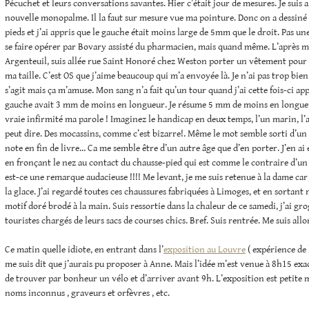
Pécuchet et leurs conversations savantes. Hier c’était jour de mesures. Je sui
nouvelle monopalme. Il la faut sur mesure vue ma pointure. Donc on a dessiné s
pieds et j’ai appris que le gauche était moins large de 5mm que le droit. Pas un
se faire opérer par Bovary assisté du pharmacien, mais quand même. L’après mi
Argenteuil, suis allée rue Saint Honoré chez Weston porter un vêtement pour
ma taille. C’est OS que j’aime beaucoup qui m’a envoyée là. Je n’ai pas trop bien
s’agit mais ça m’amuse. Mon sang n’a fait qu’un tour quand j’ai cette fois-ci a
gauche avait 3 mm de moins en longueur. Je résume 5 mm de moins en longueu
vraie infirmité ma parole ! Imaginez le handicap en deux temps, l’un marin, l’a
peut dire. Des mocassins, comme c’est bizarre!. Même le mot semble sorti d’u
note en fin de livre… Ca me semble être d’un autre âge que d’en porter. J’en ai
en fronçant le nez au contact du chausse-pied qui est comme le contraire d’un
est-ce une remarque audacieuse !!!! Me levant, je me suis retenue à la dame car
la glace. J’ai regardé toutes ces chaussures fabriquées à Limoges, et en sortant 
motif doré brodé à la main. Suis ressortie dans la chaleur de ce samedi, j’ai gr
touristes chargés de leurs sacs de courses chics. Bref. Suis rentrée. Me suis a
Ce matin quelle idiote, en entrant dans l’
exposition au Louvre
( expérience de 
me suis dit que j’aurais pu proposer à Anne. Mais l’idée m’est venue à 8h15 exa
de trouver par bonheur un vélo et d’arriver avant 9h. L’exposition est petite ma
noms inconnus , graveurs et orfèvres , etc.