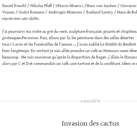
Daniel
froschl
/ Nikolas Pfaff / Ottavio Misero i /Hans von Aachen / Giovanni
Vianen / Giulio Romano / Ambrogio Miseroni / Roeland Savery / Hans de Bul
esprits avec une cloche
.
J’ai poursuivi ma visite au gré du vent, sculpture française, gisants et chapitea
grotesques.Personne. Puis, allons par là, les peintures dans des salles désertes
tous ! Caron et les Funérailles de l’amour…. J’avais oublié Le
Retable de Boulbon
bien longtemps. En sortant je suis allée prendre un café au Nemours assez dése
beaucoup . Me suis souvenue qu’après la disparition de Roger, j’allais le Dima
alors par C et D et commandais un café, une tartine et de la confiture. Idem ce
4 août 2014
Invasion des cactus