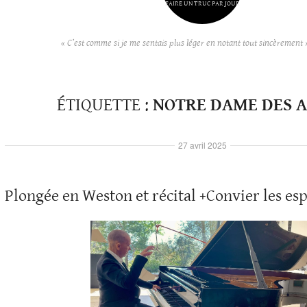
FAIRE UN TRUC PAR JOUR
« C’est comme si je me sentais plus léger en notant tout sincèrement 
ÉTIQUETTE :
NOTRE DAME DES 
27 avril 2025
Plongée en Weston et récital +Convier les esp