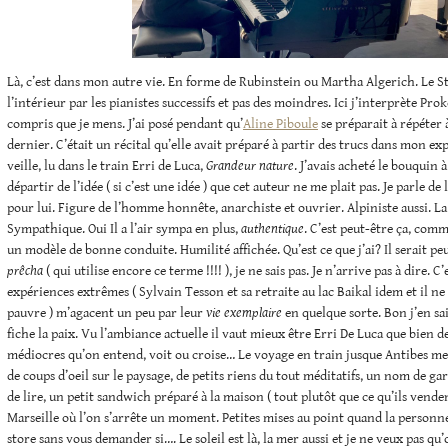
Là, c’est dans mon autre vie. En forme de Rubinstein ou Martha Algerich. Le S
l’intérieur par les pianistes successifs et pas des moindres. Ici j’interprète Pro
compris que je mens. J’ai posé pendant qu’
Aline Piboule
se préparait à répéter 
dernier. C’était un récital qu’elle avait préparé à partir des trucs dans mon expo
veille, lu dans le train Erri de Luca,
Grandeur nature
. J’avais acheté le bouquin 
départir de l’idée ( si c’est une idée ) que cet auteur ne me plait pas. Je parle de 
pour lui. Figure de l’homme honnête, anarchiste et ouvrier. Alpiniste aussi. 
Sympathique. Oui Il a l’air sympa en plus,
authentique
. C’est peut-être ça, com
un modèle de bonne conduite. Humilité affichée. Qu’est ce que j’ai? Il serait pe
prêcha
( qui utilise encore ce terme !!!! ), je ne sais pas. Je n’arrive pas à dire.
expériences extrêmes ( Sylvain Tesson et sa retraite au lac Baikal idem et il ne 
pauvre ) m’agacent un peu par leur
vie exemplaire
en quelque sorte. Bon j’en sais
fiche la paix. Vu l’ambiance actuelle il vaut mieux être Erri De Luca que bien 
médiocres qu’on entend, voit ou croise… Le voyage en train jusque Antibes me p
de coups d’oeil sur le paysage, de petits riens du tout méditatifs, un nom de gar
de lire, un petit sandwich préparé à la maison ( tout plutôt que ce qu’ils venden
Marseille où l’on s’arrête un moment. Petites mises au point quand la personne
store sans vous demander si…. Le soleil est là, la mer aussi et je ne veux pas qu