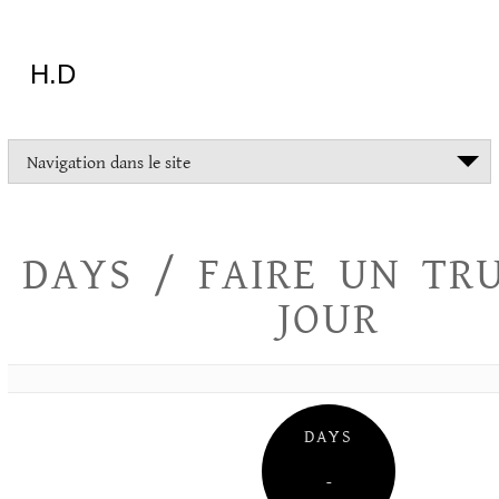
Aller
au
contenu
H.D
"Dans
Navigation dans le site
la
vie
on
devrait
DAYS / FAIRE UN TR
tout
essayer
JOUR
sauf
l'inceste
et
la
danse
folklorique"
DAYS
Christopher
Lee
–