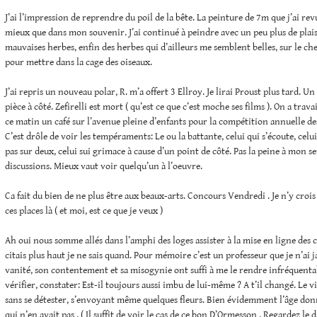
J’ai l’impression de reprendre du poil de la bête. La peinture de 7m que j’ai re
mieux que dans mon souvenir. J’ai continué à peindre avec un peu plus de plaisir
mauvaises herbes, enfin des herbes qui d’ailleurs me semblent belles, sur le che
pour mettre dans la cage des oiseaux.
J’ai repris un nouveau polar, R. m’a offert 3 Ellroy. Je lirai Proust plus tard. U
pièce à côté. Zefirelli est mort ( qu’est ce que c’est moche ses films ). On a trava
ce matin un café sur l’avenue pleine d’enfants pour la compétition annuelle de
C’est drôle de voir les tempéraments: Le ou la battante, celui qui s’écoute, celu
pas sur deux, celui sui grimace à cause d’un point de côté. Pas la peine à mon s
discussions. Mieux vaut voir quelqu’un à l’oeuvre.
Ca fait du bien de ne plus être aux beaux-arts. Concours Vendredi . Je n’y croi
ces places là ( et moi, est ce que je veux )
Ah oui nous somme allés dans l’amphi des loges assister à la mise en ligne des 
citais plus haut je ne sais quand. Pour mémoire c’est un professeur que je n’ai 
vanité, son contentement et sa misogynie ont suffi à me le rendre infréquentabl
vérifier, constater: Est-il toujours aussi imbu de lui-même ? A t’il changé. Le 
sans se détester, s’envoyant même quelques fleurs. Bien évidemment l’âge do
qui n’en avait pas . ( Il suffit de voir le cas de ce bon D’Ormesson . Regardez le 