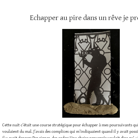
Echapper au pire dans un rêve je pr
Cette nuit c’était une course stratégique pour échapper à mes poursuivants qui-
voulaient du mal. J’avais des complices qui m’indiquaient quand il y avait poss