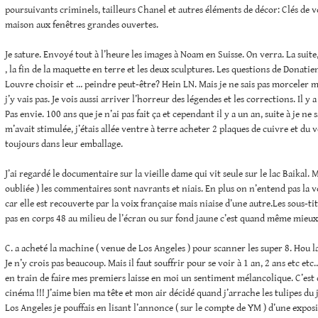
poursuivants criminels, tailleurs Chanel et autres éléments de décor: Clés de vo
maison aux fenêtres grandes ouvertes.
Je sature. Envoyé tout à l’heure les images à Noam en Suisse. On verra. La suite
, la fin de la maquette en terre et les deux sculptures. Les questions de Donatie
Louvre choisir et … peindre peut-être? Hein LN. Mais je ne sais pas morceler m
j’y vais pas. Je vois aussi arriver l’horreur des légendes et les corrections. Il y a
Pas envie. 100 ans que je n’ai pas fait ça et cependant il y a un an, suite à je ne 
m’avait stimulée, j’étais allée ventre à terre acheter 2 plaques de cuivre et du 
toujours dans leur emballage.
J’ai regardé le documentaire sur la vieille dame qui vit seule sur le lac Baikal. 
oubliée ) les commentaires sont navrants et niais. En plus on n’entend pas la v
car elle est recouverte par la voix française mais niaise d’une autre.Les sous-tit
pas en corps 48 au milieu de l’écran ou sur fond jaune c’est quand même mieux
C. a acheté la machine ( venue de Los Angeles ) pour scanner les super 8. Hou la l
Je n’y crois pas beaucoup. Mais il faut souffrir pour se voir à 1 an, 2 ans etc e
en train de faire mes premiers laisse en moi un sentiment mélancolique. C’es
cinéma !!! J’aime bien ma tête et mon air décidé quand j’arrache les tulipes du 
Los Angeles je pouffais en lisant l’annonce ( sur le compte de YM ) d’une expos