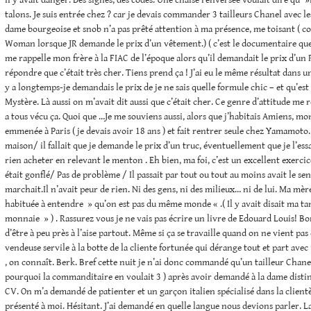
il y avait danger: Des signes, des codes: Une chaise renversée voulait dire qu' »
talons. Je suis entrée chez ? car je devais commander 3 tailleurs Chanel avec le
dame bourgeoise et snob n’a pas prêté attention à ma présence, me toisant ( 
Woman lorsque JR demande le prix d’un vêtement.) ( c’est le documentaire que 
me rappelle mon frère à la FIAC de l’époque alors qu’il demandait le prix d’un 
répondre que c’était très cher. Tiens prend ça ! J’ai eu le même résultat dans u
y a longtemps-je demandais le prix de je ne sais quelle formule chic – et qu’est 
Mystère. Là aussi on m’avait dit aussi que c’était cher. Ce genre d’attitude me 
a tous vécu ça. Quoi que …Je me souviens aussi, alors que j’habitais Amiens, mo
emmenée à Paris ( je devais avoir 18 ans ) et fait rentrer seule chez Yamamoto.
maison/ il fallait que je demande le prix d’un truc, éventuellement que je l’essa
rien acheter en relevant le menton . Eh bien, ma foi, c’est un excellent exerci
était gonflé/ Pas de problème / Il passait par tout ou tout au moins avait le se
marchait.Il n’avait peur de rien. Ni des gens, ni des milieux… ni de lui. Ma mère
habituée à entendre » qu’on est pas du même monde « .( Il y avait disait ma tan
monnaie » ) . Rassurez vous je ne vais pas écrire un livre de Edouard Louis! Bo
d’être à peu près à l’aise partout. Même si ça se travaille quand on ne vient pas 
vendeuse servile à la botte de la cliente fortunée qui dérange tout et part avec
, on connaît. Berk. Bref cette nuit je n’ai donc commandé qu’un tailleur Chane
pourquoi la commanditaire en voulait 3 ) après avoir demandé à la dame distin
CV. On m’a demandé de patienter et un garçon italien spécialisé dans la client
présenté à moi. Hésitant. J’ai demandé en quelle langue nous devions parler. La