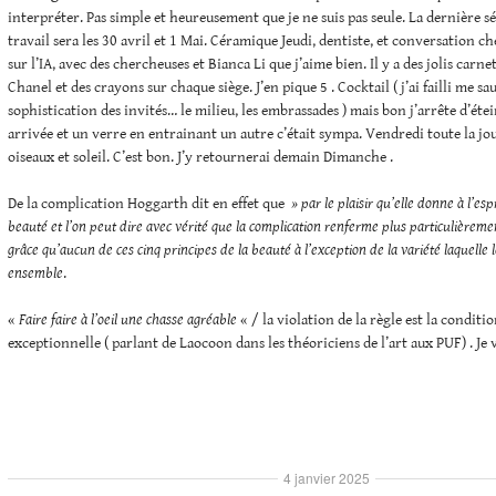
interpréter. Pas simple et heureusement que je ne suis pas seule. La dernière 
travail sera les 30 avril et 1 Mai. Céramique Jeudi, dentiste, et conversation
sur l’IA, avec des chercheuses et Bianca Li que j’aime bien. Il y a des jolis carne
Chanel et des crayons sur chaque siège. J’en pique 5 . Cocktail ( j’ai failli me sa
sophistication des invités… le milieu, les embrassades ) mais bon j’arrête d’éte
arrivée et un verre en entrainant un autre c’était sympa. Vendredi toute la jou
oiseaux et soleil. C’est bon. J’y retournerai demain Dimanche .
De la complication Hoggarth dit en effet que
» par le plaisir qu’elle donne à l’esp
beauté et l’on peut dire avec vérité que la complication renferme plus particulièremen
grâce qu’aucun de ces cinq principes de la beauté à l’exception de la variété laquelle l
ensemble
.
«
Faire faire à l’oeil une chasse agréable
« / la violation de la règle est la conditi
exceptionnelle ( parlant de Laocoon dans les théoriciens de l’art aux PUF) . Je v
4 janvier 2025