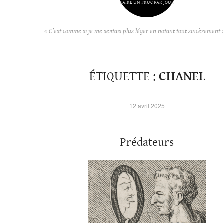
FAIRE UN TRUC PAR JOUR
« C’est comme si je me sentais plus léger en notant tout sincèrement 
ÉTIQUETTE :
CHANEL
12 avril 2025
Prédateurs