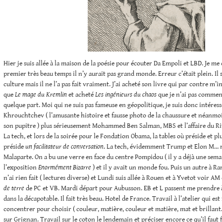
Hier je suis allée à la maison de la poésie pour écouter Da Empoli et LBD. Je me 
premier très beau temps il n’y aurait pas grand monde. Erreur c’était plein. Il s
culture mais il ne l’a pas fait vraiment. J’ai acheté son livre qui par contre m’int
que
Le mage du Kremlin
et acheté
Les ingénieurs du chaos
que je n’ai pas commenc
quelque part. Moi qui ne suis pas fameuse en géopolitique, je suis donc intéress
Khrouchtchev ( l’amusante histoire et fausse photo de la chaussure et néanmo
son pupitre ) plus sérieusement Mohammed Ben Salman, MBS et l’affaire du Rit
La tech, et lors de la soirée pour le Fondation Obama, la tables où préside et plu
préside
un facilitateur de conversation
. La tech, évidemment Trump et Elon M… m
Malaparte. On a bu une verre en face du centre Pompidou ( il y a déjà une semain
l’exposition
Enormément Bizarre
) et il y avait un monde fou. Puis un autre à 
n’ai rien fait ( lectures diverse) et Lundi suis allée à Rouen et à Yvetot voir AM
de terre
de PC et VB. Mardi départ pour Aubusson. EB et L passent me prendre 
dans la décapotable. Il fait très beau. Hotel de France. Travail à l’atelier qui est 
concentrer pour choisir ( couleur, matière, couleur et matière, mat et brillant…
sur Grignan. Travail sur le coton le lendemain et préciser encore ce qu’il faut