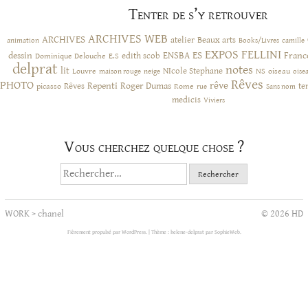
Tenter de s’y retrouver
ARCHIVES WEB
ARCHIVES
atelier
Beaux arts
animation
Books/Livres
camille
EXPOS
FELLINI
ES
dessin
ENSBA
Franc
Dominique Delouche
edith scob
E.S
delprat
notes
lit
NIcole Stephane
NS
Louvre
neige
oiseau
maison rouge
oise
Rêves
PHOTO
rêve
Rêves
Repenti
Roger Dumas
picasso
Rome
te
rue
Sans nom
medicis
Viviers
Vous cherchez quelque chose ?
Rechercher :
WORK
>
chanel
© 2026 HD
Fièrement propulsé par WordPress.
|
Thème : helene-delprat par
SophieWeb
.