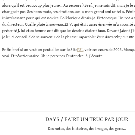
alors qu’il est beaucoup plus jeune… Au secours ) Bref. Je me suis dit, mais je le 
changeait pas: Ses bons mots, ses citations, ses » mon grand ami untel ». Péni
inintéressant pour qui est novice. Folklorique dirais-je. Pittoresque. Un pot a 
du directeur. Quelle pluie à nouveau..Et V. qui était assez énervée m’a raconté q
présenté J. lui et sa femme ont dit que les dessins étaient faux. Devant J.dont j’
je lui ai conseillé de se souvenir de la phrase imparable:
Vous dites cela pour me f
Enfin bref si on veut on peut aller sur le Site
PSL
voir ses cours de 2003. Manqu
vrai. Et réactionnaire. Oh je peux pas l’entendre là, j’écoute.
DAYS / FAIRE UN TRUC PAR JOUR
Des notes, des histoires, des images, des gens…