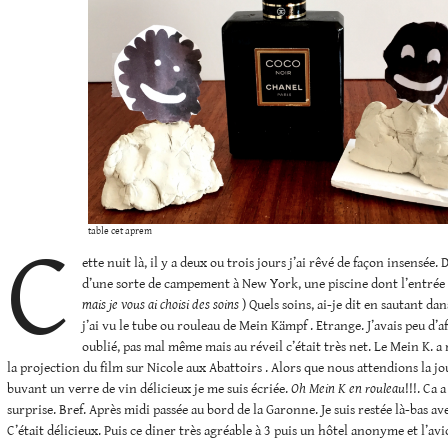
table cet aprem
C
ette nuit là, il y a deux ou trois jours j’ai rêvé de façon insensée. D
d’une sorte de campement à New York, une piscine dont l’entrée c
mais je vous ai choisi des soins
) Quels soins, ai-je dit en sautant dan
j’ai vu le tube ou rouleau de Mein Kämpf . Etrange. J’avais peu d’af
oublié, pas mal même mais au réveil c’était très net. Le Mein K. a
la projection du film sur Nicole aux Abattoirs . Alors que nous attendions la jo
buvant un verre de vin délicieux je me suis écriée.
Oh Mein K en rouleau
!!!. Ca 
surprise. Bref. Après midi passée au bord de la Garonne. Je suis restée là-bas av
C’était délicieux. Puis ce diner très agréable à 3 puis un hôtel anonyme et l’a