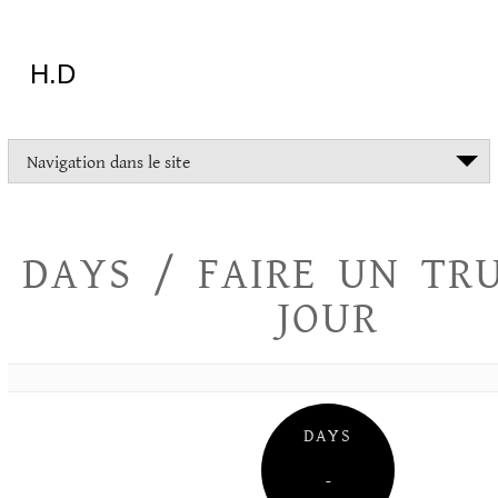
Aller
au
contenu
H.D
"Dans
Navigation dans le site
la
vie
on
devrait
DAYS / FAIRE UN TR
tout
essayer
JOUR
sauf
l'inceste
et
la
danse
folklorique"
DAYS
Christopher
Lee
–