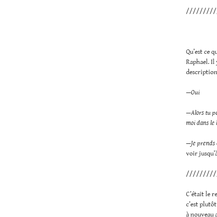
/////////
Qu’est ce q
Raphael. Il
description
—Oui
—Alors tu pe
moi dans le l
—Je prends c
voir jusqu’
/////////
C’était le 
c’est plutôt
à nouveau 