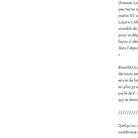
Oiseaux: Le
peu terne m
matin RV av
Lazare à Ab
aimable de 
pour se dép
façon si dé
dans l’expo
«
Bientôt:Gra
dérision es
envie de fa
en plus gra
parlé de F.
qui se dema
/////////
Quelqu’un d
nombreux q