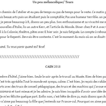
Un peu mélancolique/ Tears
 le chemin de l’atelier et eu peu de temps ou pas de temps pour le reste. Ce matin 
is beaux arts puis un étudiant puis le comptable; Pas une humeur terrible. un pe
i je pense beaucoup à R, disons un peu plus. Son enthousiasme et sa vivacité me
nouvelles d’Italie, lis un autre Kerr, et l’article du Monde. Diner chez P et A avec
l à la Colonie, theâtre, pâtes avec E hier soir. Je suis fatiguée. Le compte à rebou
ur le Repenti. Devrais être contente. C’est le moment du mois où on se disait:
and. Tu veux partir quand toi?
Bref
////////////////////////////////////////////////
CAEN
2018
mbre d’hôtel. J’aime bien. Seule le soir après le travail au Musée. Rien de bien pa
’est très agréable.Tout le monde est sympa, calme. C’est bien. Je reçois des rafale
rts avec des trucs de conseil pédagogique, des trucs et des machins qui j’avoue 
ssionaria
et tant mieux et je les admire. Je suis bien incapable d’avoir une idée de
 Je m’en félicite quelque part. Enfin non, c’est bête de dire ça, mais disons que c
Je n’aime pas beaucoup la fille que j’entends sur France-cul. Pourquoi on aime pas