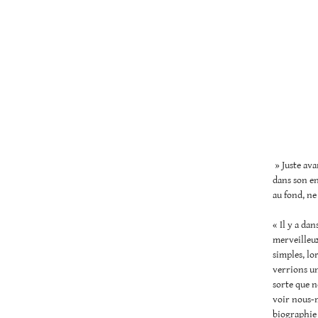
» Juste ava
dans son en
au fond, ne 
« Il y a da
merveilleux
simples, lo
verrions un
sorte que 
voir nous-
biographie 