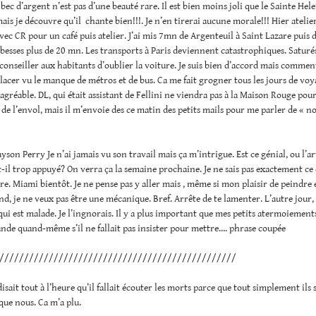
 bec d’argent n’est pas d’une beauté rare. Il est bien moins joli que le Sainte Hele
ais je découvre qu’il chante bien!!!. Je n’en tirerai aucune morale!!! Hier ateli
ec CR pour un café puis atelier. J’ai mis 7mn de Argenteuil à Saint Lazare puis 
besses plus de 20 mn. Les transports à Paris deviennent catastrophiques. Saturés
conseiller aux habitants d’oublier la voiture. Je suis bien d’accord mais comment
lacer vu le manque de métros et de bus. Ca me fait grogner tous les jours de voy
sagréable. DL, qui était assistant de Fellini ne viendra pas à la Maison Rouge pou
 de l’envol, mais il m’envoie des ce matin des petits mails pour me parler de « no
yson Perry Je n’ai jamais vu son travail mais ça m’intrigue. Est ce génial, ou l’ar
t-il trop appuyé? On verra ça la semaine prochaine. Je ne sais pas exactement ce 
ire. Miami bientôt. Je ne pense pas y aller mais , même si mon plaisir de peindre 
nd, je ne veux pas être une mécanique. Bref. Arrête de te lamenter. L’autre jour,
 qui est malade. Je l’ingnorais. Il y a plus important que mes petits atermoiements
nde quand-même s’il ne fallait pas insister pour mettre…. phrase coupée
////////////////////////////////////////////////
isait tout à l’heure qu’il fallait écouter les morts parce que tout simplement ils 
ue nous. Ca m’a plu.