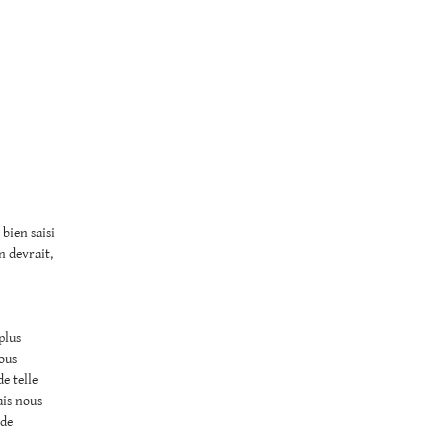
bien saisi
n devrait,
plus
nous
e telle
is nous
 de