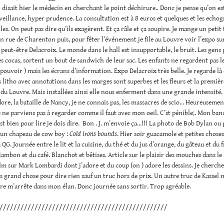
 disait hier le médecin en cherchant le point déchirure.. Donc je pense qu’on es
veillance, hyper prudence. La consultation est à 8 euros et quelques et les echo
lles. On peut pas dire qu’ils exagèrent. Et ça râle et ça soupire. Je mange un petit
on rue de Charenton puis, pour fêter l’événement je file au Louvre voir l’expo sur
 peut-être Delacroix. Le monde dans le hall est insupportable, le bruit. Les gens 
es cocas, sortent un bout de sandwich de leur sac. Les enfants ne regardent pas l
 pouvoir ) mais les écrans d’information. Expo Delacroix très belle. Je regarde là o
es litho avec annotations dans les marges sont superbes et les fleurs et la premièr
 du Louvre. Mais installées ainsi elle nous enferment dans une grande intensité.
adore, la bataille de Nancy, je ne connais pas, les massacres de scio… Heureusement
e ne parviens pas à regarder comme il faut avec mon oeil. C’st pénible;. Mon ban
est bien pour lire je dois dire. Bon . J. m’envoie ça…!!! La photo de Bob Dylan ou 
 un chapeau de cow boy :
Cold Irons bounds
. Hier soir guacamole et petites choses
 QG. Journée entre le lit et la cuisine, du thé et du jus d’orange, du gâteau et du
jambon et du café. Blanchot et bêtises. Article sur le plaisir des mouches dans l
ilm sur Mark Lombardi dont j’adore et du coup (on ) adore les dessins. Je cherche
as grand chose pour dire rien sauf un truc hors de prix. Un autre truc de Kassel 
e m’arrête dans mon élan. Donc journée sans sortir. Trop agréable.
////////////////////////////////////////////////