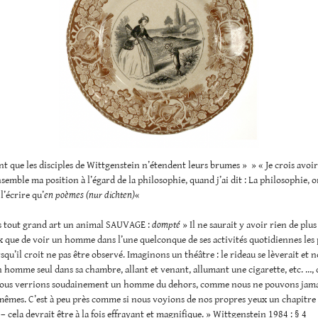
nt que les disciples de Wittgenstein n’étendent leurs brumes » » « Je crois avoir 
semble ma position à l’égard de la philosophie, quand j’ai dit : La philosophie, o
l’écrire qu’
en poèmes (nur dichten)
«
ns tout grand art un animal SAUVAGE :
dompté
» Il ne saurait y avoir rien de plus
 que de voir un homme dans l’une quelconque de ses activités quotidiennes les 
rsqu’il croit ne pas être observé. Imaginons un théâtre : le rideau se lèverait et 
 homme seul dans sa chambre, allant et venant, allumant une cigarette, etc. …, d
nous verrions soudainement un homme du dehors, comme nous ne pouvons jama
mêmes. C’est à peu près comme si nous voyions de nos propres yeux un chapitre
– cela devrait être à la fois effrayant et magnifique. » Wittgenstein 1984 : § 4