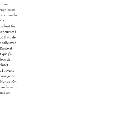
t dans
graphies de
 truc dans le
 le
parlent fort
es oeuvres (
ù il y a de
e salle avec
 Dante et
 que j’ai
deau de
plutôt
. Et avant
 fromage de
e Monde . On
 sur le net
mais un