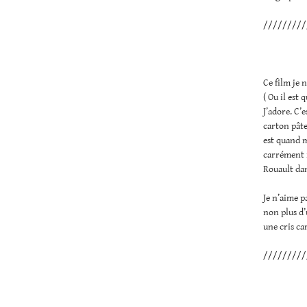
/////////
Ce film je 
( Ou il est
J’adore. C’e
carton pâte
est quand m
carrément r
Rouault dan
Je n’aime p
non plus d’
une cris ca
/////////