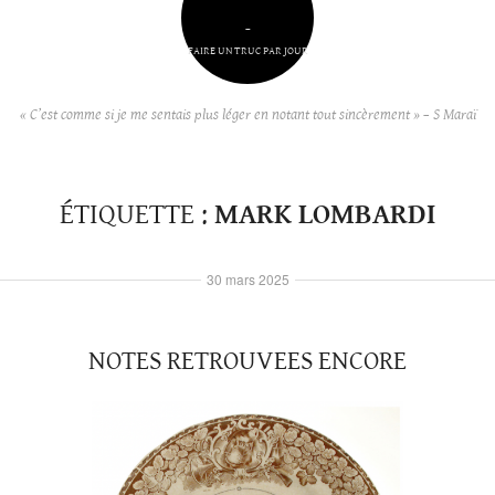
–
FAIRE UN TRUC PAR JOUR
« C’est comme si je me sentais plus léger en notant tout sincèrement » – S Maraï
ÉTIQUETTE :
MARK LOMBARDI
30 mars 2025
NOTES RETROUVEES ENCORE