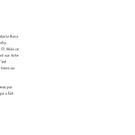
 Mario Bava
ashy.
!!!. Mais ce
ent sur Arte
’est
( tiens un
veux pas
i a fait