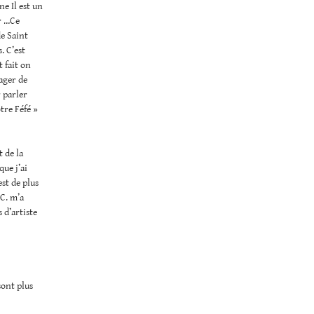
ne Il est un
er …Ce
de Saint
. C’est
 fait on
ager de
r parler
tre Féfé »
t de la
que j’ai
est de plus
 C. m’a
 d’artiste
sont plus