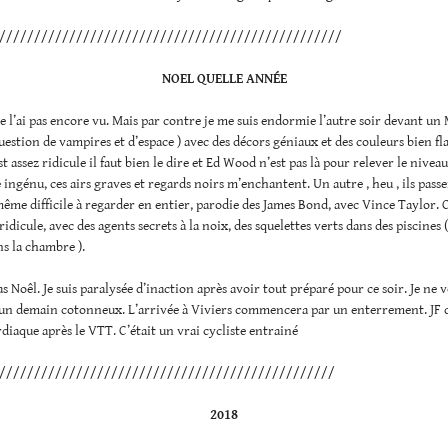
/////////////////////////////////////////////////
NOEL QUELLE ANNÉE
ne l’ai pas encore vu. Mais par contre je me suis endormie l’autre soir devant un
 question de vampires et d’espace ) avec des décors géniaux et des couleurs bien fl
st assez ridicule il faut bien le dire et Ed Wood n’est pas là pour relever le niveau 
 ingénu, ces airs graves et regards noirs m’enchantent. Un autre , heu , ils pass
ême difficile à regarder en entier, parodie des James Bond, avec Vince Taylor. C
idicule, avec des agents secrets à la noix, des squelettes verts dans des piscines 
s la chambre ).
as Noêl. Je suis paralysée d’inaction après avoir tout préparé pour ce soir. Je ne 
un demain cotonneux. L’arrivée à Viviers commencera par un enterrement. JF qu
rdiaque après le VTT. C’était un vrai cycliste entrainé
////////////////////////////////////////////////
2018