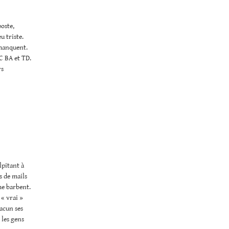
poste,
u triste.
 manquent.
 C BA et TD.
rs
lpitant à
s de mails
me barbent.
 « vrai »
hacun ses
 les gens