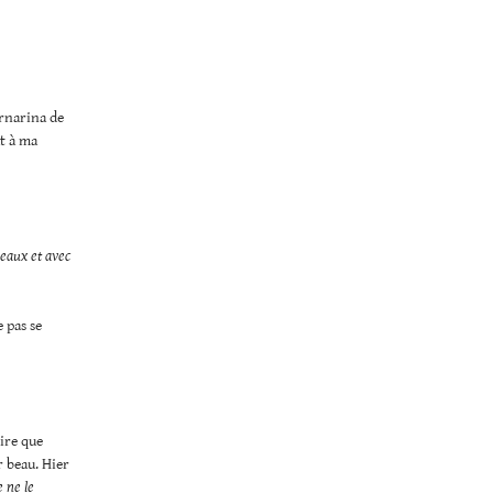
ornarina de
ut à ma
deaux et avec
 pas se
dire que
er beau. Hier
e ne le