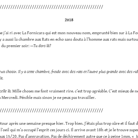
////////////////////////////////////////////////
2018
ue j’ai ri avec La Fornicara qui est mon nouveau nom, emprunté bien sur à La F
 y a aussi la chambre aux Rats en echo sans douta à l’homme aux rats mais surto
 du premier soir:
—Tu dors là?
ux choisir. Il y a cette chambre, froide avec des rats et l’autre plus grande avec des ri
it.
elle là.
Mille choses me font vraiment rire. c’est trop agréable. C’est mieux de ne
à Mercredi. Pénible mais sinon je ne peux pas travailler.
////////////////////////////////////////////////
retour après une semaine presque hier. Trop bien. J’étais plus trop sûre et il faut 
 l’oeil qui m’a occupé l’esprit ces jours ci. Il arrive avant 18h et je le trouve sup
aux 15/20. Pas d’aggravation. Pas de déchirement autre que ce à peine 1mm. «
J