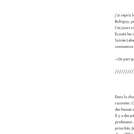
j’ai repris
Bobigny, pu
Ces jours c
Ecoute les 
Soirée Lebe
commence po
—On part qu
/////////
Dans la cha
raconter. C
des beaux-a
Il y a des
pa
professeur.
priorités. 