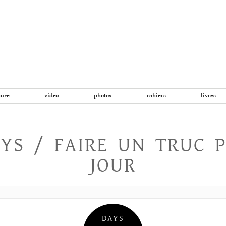
Aller
au
contenu
ture
video
photos
cahiers
livres
YS / FAIRE UN TRUC 
JOUR
DAYS