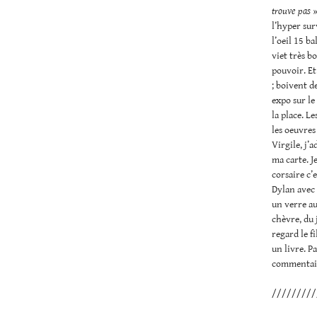
trouve pas
»
l’hyper sur
l’oeil 15 ba
viet très b
pouvoir. Et
; boivent d
expo sur le
la place. L
les oeuvres
Virgile, j’
ma carte. J
corsaire c’
Dylan avec
un verre au
chèvre, du 
regard le f
un livre. P
commentair
/////////