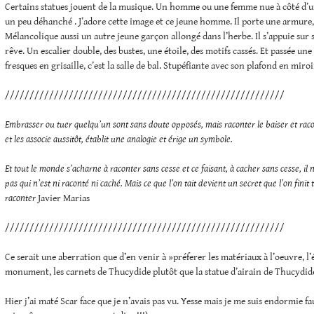
Certains statues jouent de la musique. Un homme ou une femme nue à côté d’u
un peu déhanché . J’adore cette image et ce jeune homme. Il porte une armure, 
Mélancolique aussi un autre jeune garçon allongé dans l’herbe. Il s’appuie sur 
rêve. Un escalier double, des bustes, une étoile, des motifs cassés. Et passée une b
fresques en grisaille, c’est la salle de bal. Stupéfiante avec son plafond en miro
/////////////////////////////////////////////////////////
Embrasser ou tuer quelqu’un sont sans doute opposés, mais raconter le baiser et racon
et les associe aussitôt, établit une analogie et érige un symbole.
Et tout le monde s’acharne à raconter sans cesse et ce faisant, à cacher sans cesse, il n
pas qui n’est ni raconté ni caché. Mais ce que l’on tait devient un secret que l’on fini
raconter
Javier Marias
/////////////////////////////////////////////////////////
Ce serait une aberration que d’en venir à »préferer les matériaux à l’oeuvre, l
monument, les carnets de Thucydide plutôt que la statue d’airain de Thucydide 
Hier j’ai maté Scar face que je n’avais pas vu. Yesse mais je me suis endormie fa