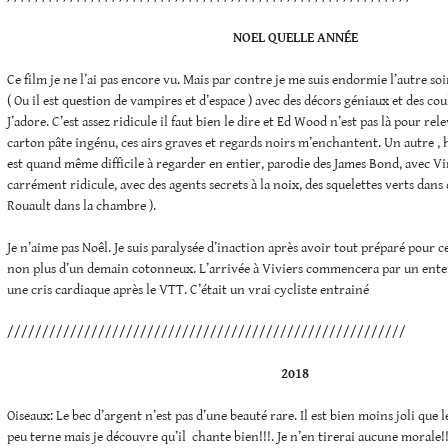
NOEL QUELLE ANNÉE
Ce film je ne l’ai pas encore vu. Mais par contre je me suis endormie l’autre s
( Ou il est question de vampires et d’espace ) avec des décors géniaux et des cou
J’adore. C’est assez ridicule il faut bien le dire et Ed Wood n’est pas là pour rele
carton pâte ingénu, ces airs graves et regards noirs m’enchantent. Un autre , he
est quand même difficile à regarder en entier, parodie des James Bond, avec Vi
carrément ridicule, avec des agents secrets à la noix, des squelettes verts dans 
Rouault dans la chambre ).
Je n’aime pas Noêl. Je suis paralysée d’inaction après avoir tout préparé pour ce
non plus d’un demain cotonneux. L’arrivée à Viviers commencera par un enterr
une cris cardiaque après le VTT. C’était un vrai cycliste entrainé
/////////////////////////////////////////////////////////
2018
Oiseaux: Le bec d’argent n’est pas d’une beauté rare. Il est bien moins joli que l
peu terne mais je découvre qu’il chante bien!!!. Je n’en tirerai aucune morale!!