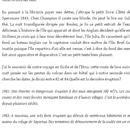
Note: Grotta del Gelo
En passant à la librairie payer mes dettes, j’attrape le petit livre:
L’Etna
de
Speronare 1843. Chez Champion il coute une blinde. On peut le lire sur Gal
thé, La nuit transfigurée dirigée par Boulez, je lis ce petit extrait de l’exc
délicieux. L’histoire de l’île qui apparait et dont les Anglais décident qu’elle est
Siciliens je crois qui à leur tour décrétèrent leur, l’île Julia. Ils racontent qu
fond un bateau Anglais car le capitaine voulait être maître de l’île. Bref. 
inutile puisque l’île repartira d’où elle est venue, c’est à dire du fond des mer
fait ainsi apparaitre et disparaitre. C’est un petit texte bien plaisant.
J’ai le souvenir de notre voyage en Sicile et de l’Etna. cette route de lave noi
nuit passée sur les pentes du volcan dans un hôtel qui à notre seconde visit
cherche les dates. Je dirais entre 82 et 84.Quelle est la dernière éruption?
3
1981: Une énorme et dangereuse éruption à des taux atteignant
100 m
/s. Les co
routes et des voies ferrées menaçant Randazzo et d’autres villages. C’est la premièr
depuis plusieurs siècles.
1983: A nouveau, une très forte éruption qui détruit de nombreux bâtiments et 
autour du refuge de Sapienza. Des tentatives de détournement de la coulée ont un rés