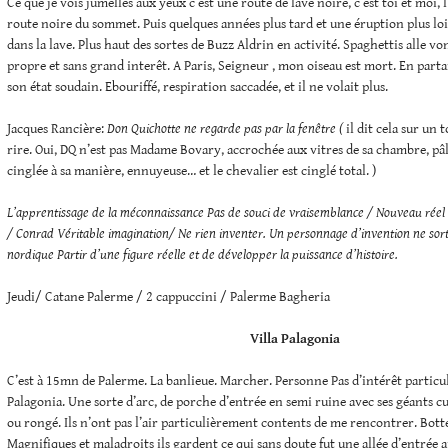
Ce que je vois jumelles aux yeux c’est une route de lave noire, c’est toi et moi,
route noire du sommet. Puis quelques années plus tard et une éruption plus loi
dans la lave. Plus haut des sortes de Buzz Aldrin en activité. Spaghettis alle vo
propre et sans grand interêt. A Paris, Seigneur , mon oiseau est mort. En parta
son état soudain. Ebouriffé, respiration saccadée, et il ne volait plus.
Jacques Rancière:
Don Quichotte ne regarde pas par la fenêtre (
il dit cela sur un 
rire. Oui, DQ n’est pas Madame Bovary, accrochée aux vitres de sa chambre, pâl
cinglée à sa manière, ennuyeuse… et le chevalier est cinglé total. )
L’apprentissage de la méconnaissance
Pas de souci de vraisemblance / Nouveau réel
/ Conrad
Véritable imagination/ Ne rien inventer.
Un personnage d’invention ne sor
nordique
Partir d’une figure réelle et de développer la puissance d’histoire.
Jeudi/ Catane Palerme / 2 cappuccini / Palerme Bagheria
Villa Palagonia
C’est à 15mn de Palerme. La banlieue. Marcher. Personne Pas d’intérêt particu
Palagonia. Une sorte d’arc, de porche d’entrée en semi ruine avec ses géants cu
ou rongé. Ils n’ont pas l’air particulièrement contents de me rencontrer. Bottes
Magnifiques et maladroits ils gardent ce qui sans doute fut une allée d’entrée au