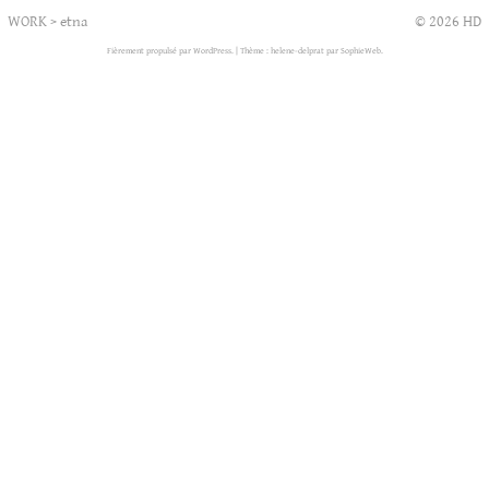
WORK
>
etna
© 2026 HD
Fièrement propulsé par WordPress.
|
Thème : helene-delprat par
SophieWeb
.