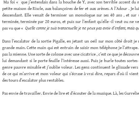
Ma foi « que j’entendais dans la bouche de Y, avec son terrible accent du 
petite maison de Riscle, aux balançoires de fer et aux arènes. A l’Adour . Je lu
descendant. Elle venait de terminer un monologue sur ses 40 ans , et sur u
terminée, terminée par 20 euros, et puis sur l’enfant qu’elle -il veut ou ne v
pas vu que «
Quelle conne je suis transexuelle je ne peux pas avoir d’enfant, mais q
Dans l’escalator de la sortie Pigalle, en jetant un oeil sur mon côté droit je
grande main. Cette main qui est entrain de saisir mon téléphone je l’attrape
pas la mienne. Une sorte de colosse avec une cicatrice , c’est ce que je découv
lui demandant si le porte feuille l’intéresse aussi. Puis je hurle toutes sortes 
genre pauvre minable et j’oublie voleur. Les gens continuent le glissade vers 
de ce qui m’arrive et mon voleur qui s’écrase à vrai dire, repars d’où il vien
des tours d’escalator plus rentables.
Pas envie de travailler. Envie de lire et d’écouter de la musique. Là, les Gurreli