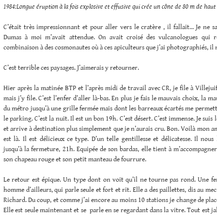
1984:Longue éruption à la fois explosive et effusive qui crée un cône de
80 m
de haut 
C’était très impressionnant et pour aller vers le cratère , il fallait… Je ne s
Dumas à moi m’avait attendue. On avait croisé des vulcanologues qui r
combinaison à des cosmonautes où à ces apiculteurs que j’ai photographiés, il n
C’est terrible ces paysages. J’aimerais y retourner.
Hier après la matinée BTP et l’après midi de travail avec CR, je file à Villejuif
mais j’y file. C’est l’enfer d’aller là-bas. En plus je fais le mauvais choix, la
du métro jusqu’à une grille fermée mais dont les barreaux écartés me permet
le parking. C’est la nuit. Il est un bon 19h. C’est désert. C’est immense. Je sui
et arrive à destination plus simplement que je n’aurais cru. Bon. Voilà mon am
est là. Il est délicieux ce type. D’un telle gentillesse et délicatesse. Il nou
jusqu’à la fermeture, 21h. Equipée de son bardas, elle tient à m’accompagner 
son chapeau rouge et son petit manteau de fourrure.
Le retour est épique. Un type dont on voit qu’il ne tourne pas rond. Une fe
homme d’ailleurs, qui parle seule et fort et rit. Elle a des paillettes, dis au me
Richard. Du coup, et comme j’ai encore au moins 10 stations je change de place
Elle est seule maintenant et se parle en se regardant dans la vitre. Tout est j