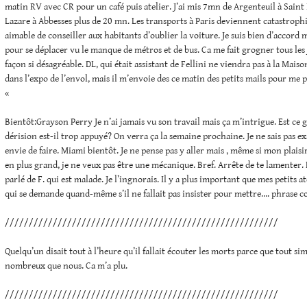
matin RV avec CR pour un café puis atelier. J’ai mis 7mn de Argenteuil à Saint 
Lazare à Abbesses plus de 20 mn. Les transports à Paris deviennent catastrophi
aimable de conseiller aux habitants d’oublier la voiture. Je suis bien d’accord
pour se déplacer vu le manque de métros et de bus. Ca me fait grogner tous les
façon si désagréable. DL, qui était assistant de Fellini ne viendra pas à la Mai
dans l’expo de l’envol, mais il m’envoie des ce matin des petits mails pour me p
«
Bientôt:Grayson Perry Je n’ai jamais vu son travail mais ça m’intrigue. Est ce gé
dérision est-il trop appuyé? On verra ça la semaine prochaine. Je ne sais pas ex
envie de faire. Miami bientôt. Je ne pense pas y aller mais , même si mon plaisi
en plus grand, je ne veux pas être une mécanique. Bref. Arrête de te lamenter. 
parlé de F. qui est malade. Je l’ingnorais. Il y a plus important que mes petits 
qui se demande quand-même s’il ne fallait pas insister pour mettre…. phrase c
/////////////////////////////////////////////////////////
Quelqu’un disait tout à l’heure qu’il fallait écouter les morts parce que tout si
nombreux que nous. Ca m’a plu.
/////////////////////////////////////////////////////////