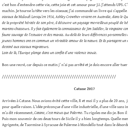
c’est bon d’entendre cette vie, cette joie et cet amour pour J.I. J’attends UPS. C
machin. Je tourne la tête vers les oiseaux; J’ai commandé un livre qui s’appelle
oiseaux
de Malouf:
Lorsqu’en 1914, Ashley Crowther revient en Australie, dans le Q
de la propriété héritée de son père, il découvre un paysage merveilleux peuplé de béc
martins-chasseurs. Il y fait également la connaissance de Jim Saddler, la vingtaine co
faune sauvage de l’estuaire et des marais. Au-delà de leurs différences personnelles e
jeunes hommes ont en commun un véritable amour de la nature. Et ils partagent un r
destiné aux oiseaux migrateurs.
Loin de là, l’Europe plonge dans un conflit d’une violence inouïe.
Bon une recré, car depuis ce matin j’ n’ai pas arrêté et je dois encore aller tue
/////////////////////////////////////////////////////////
Catane
2017
Arrivées à Catane. Nous avions évité cette ville, R et moi il y a plus de 20 ans,
pour quelle raison. L’idée préconçue d’une ville industrielle, d’une ville sans in
m’a dit récemment,
Catane, c’est mieux que Palerme
. Tu rigoles me dis-je. Bon il
Puis mon souvenir de ces deux tours de Sicile il y a bien longtemps. Quelle mer
Agrigente, de Taormine à Syracuse de Palerme à Mondello tout dans le désord