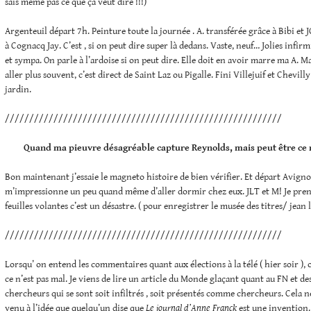
sais même pas ce que ça veut dire !!!)
Argenteuil départ 7h. Peinture toute la journée . A. transférée grâce à Bibi et J
à Cognacq Jay. C’est , si on peut dire super là dedans. Vaste, neuf… Jolies infirm
et sympa. On parle à l’ardoise si on peut dire. Elle doit en avoir marre ma A. Ma
aller plus souvent, c’est direct de Saint Laz ou Pigalle. Fini Villejuif et Chevil
jardin.
/////////////////////////////////////////////////////////
Quand ma pieuvre désagréable capture Reynolds, mais peut être ce 
Bon maintenant j’essaie le magneto histoire de bien vérifier. Et départ Avigno
m’impressionne un peu quand même d’aller dormir chez eux. JLT et M! Je prend
feuilles volantes c’est un désastre. ( pour enregistrer le musée des titres/ jean
/////////////////////////////////////////////////////////
Lorsqu’ on entend les commentaires quant aux élections à la télé ( hier soir ), 
ce n’est pas mal. Je viens de lire un article du Monde glaçant quant au FN et de
chercheurs qui se sont soit infiltrés , soit présentés comme chercheurs. Cela 
venu à l’idée que quelqu’un dise que
Le journal d’Anne Franck
est une invention. 