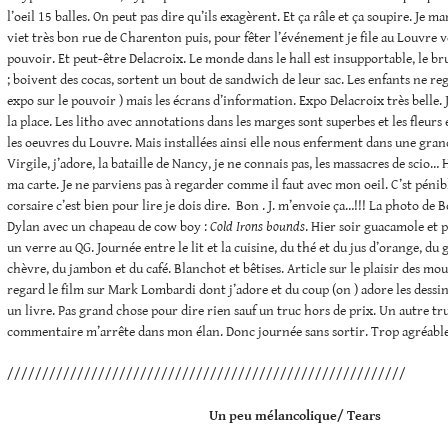
l’oeil 15 balles. On peut pas dire qu’ils exagèrent. Et ça râle et ça soupire. Je m
viet très bon rue de Charenton puis, pour fêter l’événement je file au Louvre vo
pouvoir. Et peut-être Delacroix. Le monde dans le hall est insupportable, le bru
; boivent des cocas, sortent un bout de sandwich de leur sac. Les enfants ne reg
expo sur le pouvoir ) mais les écrans d’information. Expo Delacroix très belle. J
la place. Les litho avec annotations dans les marges sont superbes et les fleurs 
les oeuvres du Louvre. Mais installées ainsi elle nous enferment dans une gran
Virgile, j’adore, la bataille de Nancy, je ne connais pas, les massacres de scio…
ma carte. Je ne parviens pas à regarder comme il faut avec mon oeil. C’st péni
corsaire c’est bien pour lire je dois dire. Bon . J. m’envoie ça…!!! La photo de 
Dylan avec un chapeau de cow boy :
Cold Irons bounds
. Hier soir guacamole et p
un verre au QG. Journée entre le lit et la cuisine, du thé et du jus d’orange, du
chèvre, du jambon et du café. Blanchot et bêtises. Article sur le plaisir des m
regard le film sur Mark Lombardi dont j’adore et du coup (on ) adore les dessin
un livre. Pas grand chose pour dire rien sauf un truc hors de prix. Un autre tr
commentaire m’arrête dans mon élan. Donc journée sans sortir. Trop agréable
/////////////////////////////////////////////////////////
Un peu mélancolique/ Tears