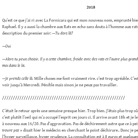
2018
Qu’est ce que j’ai ri avec La Fornicara qui est mon nouveau nom, emprunté bie
Raphael. Il y a aussi la chambre aux Rats en echo sans douta à l’homme aux rat
description du premier soir:
—Tu dors là?
—Oui
—Alors tu peux choisir. Il y a cette chambre, froide avec des rats et l’autre plus gran
moi dans le lit.
—Je prends celle là.
Mille choses me font vraiment rire. c’est trop agréable. C’es
voir jusqu’à Mercredi. Pénible mais sinon je ne peux pas travailler.
/////////////////////////////////////////////////////////
C’était le retour après une semaine presque hier. Trop bien. J’étais plus trop sûr
c’est plutôt l’oeil qui m’a occupé l’esprit ces jours ci. Il arrive avant 18h et je 
à nouveau aux 15/20. Pas d’aggravation. Pas de déchirement autre que ce à p
trouve pas
» disait hier le médecin en cherchant le point déchirure.. Donc je p
l’hyper surveillance, hyper prudence. La consultation est à 8 euros et quelques