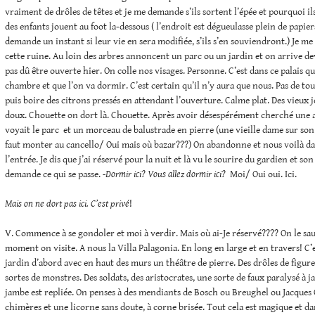
vraiment de drôles de têtes et je me demande s’ils sortent l’épée et pourquoi ils
des enfants jouent au foot la-dessous ( l’endroit est dégueulasse plein de papiers
demande un instant si leur vie en sera modifiée, s’ils s’en souviendront.) Je me
cette ruine. Au loin des arbres annoncent un parc ou un jardin et on arrive de
pas dû être ouverte hier. On colle nos visages. Personne. C’est dans ce palais qu
chambre et que l’on va dormir. C’est certain qu’il n’y aura que nous. Pas de tou
puis boire des citrons pressés en attendant l’ouverture. Calme plat. Des vieux jo
doux. Chouette on dort là. Chouette. Après avoir désespérément cherché une a
voyait le parc et un morceau de balustrade en pierre (une vieille dame sur son 
faut monter au cancello/ Oui mais où bazar???) On abandonne et nous voilà d
l’entrée. Je dis que j’ai réservé pour la nuit et là vu le sourire du gardien et so
demande ce qui se passe.
-Dormir ici? Vous allez dormir ici?
Moi/ Oui oui. Ici.
Mais on ne dort pas ici. C’est privé
!
V. Commence à se gondoler et moi à verdir. Mais où ai-Je réservé???? On le sau
moment on visite. A nous la Villa Palagonia. En long en large et en travers! C’
jardin d’abord avec en haut des murs un théâtre de pierre. Des drôles de figure
sortes de monstres. Des soldats, des aristocrates, une sorte de faux paralysé à j
jambe est repliée. On penses à des mendiants de Bosch ou Breughel ou Jacques C
chimères et une licorne sans doute, à corne brisée. Tout cela est magique et dan