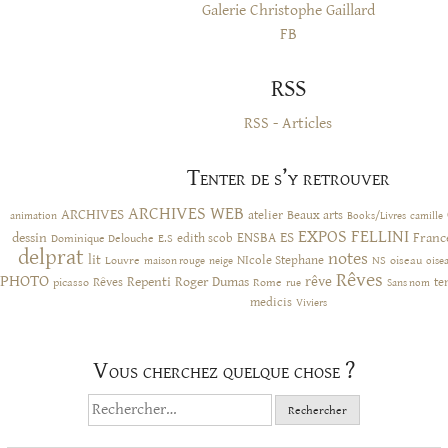
Galerie Christophe Gaillard
FB
RSS
RSS - Articles
Tenter de s’y retrouver
ARCHIVES WEB
ARCHIVES
atelier
Beaux arts
animation
Books/Livres
camille
EXPOS
FELLINI
ES
dessin
ENSBA
Franc
Dominique Delouche
edith scob
E.S
delprat
notes
lit
NIcole Stephane
NS
Louvre
neige
oiseau
maison rouge
oise
Rêves
PHOTO
rêve
Rêves
Repenti
Roger Dumas
picasso
Rome
te
rue
Sans nom
medicis
Viviers
Vous cherchez quelque chose ?
Rechercher :