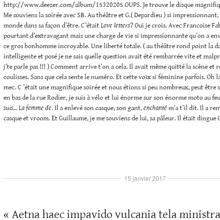
http://www.deezer.com/album/15320205 OUPS. Je trouve le disque magnifique
Me souviens la soirée avec SB. Au théâtre et G.( Depardieu ) si impressionnant,
monde dans sa façon d’être. C’était
Love letters
? Oui je crois. Avec Francoise Fa
pourtant d’extravagant mais une charge de vie si impressionnante qu’on a env
ce gros bonhomme incroyable. Une liberté totale. ( au théâtre rond point la da
intelligente et posé je ne sais quelle question avait été rembarrée vite et mal
j’te parle pas !!! ) Comment arrive t’on a cela. Il avait même quitté la scène et 
coulisses. Sans que cela sente le numéro. Et cette voix si féminine parfois. Oh l
mec. C ’était une magnifique soirée et nous étions si peu nombreux, peut être s
en bas de la rue Rodier, je suis à vélo et lui énorme sur son énorme moto au feu.
suis… La femme de
. Il a enlevé son casque, son gant,
enchanté
m’a t’il dit. Il a r
casque et vroom. Et Guillaume, je me souviens de lui, sa pâleur. Il était dingue G
15 janvier 2017
« Aetna haec impavido vulcania tela ministra