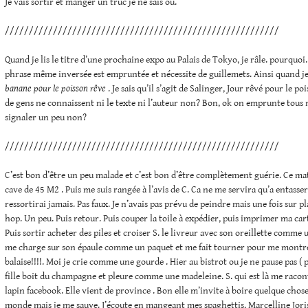
Je vais sortir et manger un truc je ne sais où.
/////////////////////////////////////////////////////////
Quand je lis le titre d’une prochaine expo au Palais de Tokyo, je râle. pourquoi
phrase même inversée est empruntée et nécessite de guillemets. Ainsi quand je 
banane pour le poisson rêve
. Je sais qu’il s’agit de Salinger, Jour rêvé pour le p
de gens ne connaissent ni le texte ni l’auteur non? Bon, ok on emprunte tous m
signaler un peu non?
/////////////////////////////////////////////////////////
C’est bon d’être un peu malade et c’est bon d’être complètement guérie. Ce matin
cave de 45 M2 . Puis me suis rangée à l’avis de C. Ca ne me servira qu’a entasser
ressortirai jamais. Pas faux. Je n’avais pas prévu de peindre mais une fois sur pl
hop. Un peu. Puis retour. Puis couper la toile à expédier, puis imprimer ma c
Puis sortir acheter des piles et croiser S. le livreur avec son oreillette comme
me charge sur son épaule comme un paquet et me fait tourner pour me montrer
balaise!!!!. Moi je crie comme une gourde . Hier au bistrot ou je ne pause pas ( po
fille boit du champagne et pleure comme une madeleine. S. qui est là me racont
lapin facebook. Elle vient de province . Bon elle m’invite à boire quelque chose,
monde mais je me sauve. J’écoute en mangeant mes spaghettis, Marcelline Joris I