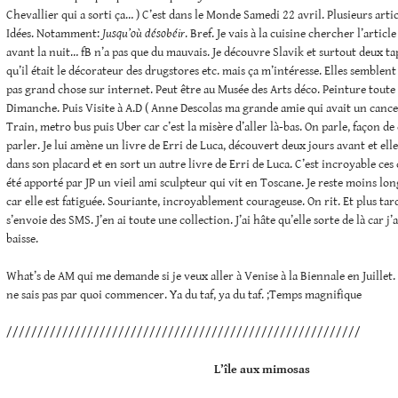
Chevallier qui a sorti ça… ) C’est dans le Monde Samedi 22 avril. Plusieurs arti
Idées. Notamment:
Jusqu’où désobéir
. Bref. Je vais à la cuisine chercher l’articl
avant la nuit… fB n’a pas que du mauvais. Je découvre Slavik et surtout deux tapi
qu’il était le décorateur des drugstores etc. mais ça m’intéresse. Elles semblent 
pas grand chose sur internet. Peut être au Musée des Arts déco. Peinture toute
Dimanche. Puis Visite à A.D ( Anne Descolas ma grande amie qui avait un cancer
Train, metro bus puis Uber car c’est la misère d’aller là-bas. On parle, façon de 
parler. Je lui amène un livre de Erri de Luca, découvert deux jours avant et elle f
dans son placard et en sort un autre livre de Erri de Luca. C’est incroyable ces
été apporté par JP un vieil ami sculpteur qui vit en Toscane. Je reste moins l
car elle est fatiguée. Souriante, incroyablement courageuse. On rit. Et plus tar
s’envoie des SMS. J’en ai toute une collection. J’ai hâte qu’elle sorte de là car 
baisse.
What’s de AM qui me demande si je veux aller à Venise à la Biennale en Juillet.
ne sais pas par quoi commencer. Ya du taf, ya du taf. ;Temps magnifique
/////////////////////////////////////////////////////////
L’île aux mimosas