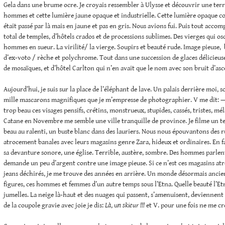
Gela dans une brume ocre. Je croyais ressembler à Ulysse et découvrir une terre
hommes et cette lumière jaune opaque et industrielle. Cette lumière opaque 
était passé par là mais en jaune et pas en gris. Nous avions fui. Puis tout acco
total de temples, d’hôtels crados et de processions sublimes. Des vierges qui osc
hommes en sueur. La virilité/ la vierge. Soupirs et beauté rude. Image pieuse, 
d’ex-voto / rèche et polychrome. Tout dans une succession de glaces délicieuse
de mosaïques, et d’hôtel Carlton qui n’en avait que le nom avec son bruit d’asc
Aujourd’hui, je suis sur la place de l’éléphant de lave. Un palais derrière moi, 
mille mascarons magnifiques que je m’empresse de photographier. V me dit: 
trop beau ces visages pensifs, crétins, monstrueux, stupides, cassés, tristes, mél
Catane en Novembre me semble une ville tranquille de province. Je filme un te
beau au ralenti, un buste blanc dans des lauriers. Nous nous épouvantons des r
atrocement banales avec leurs magasins genre Zara, hideux et ordinaires. En f
sa devanture sonore, une église. Terrible, austère, sombre. Des hommes parlen
demande un peu d’argent contre une image pieuse. Si ce n’est ces magasins atr
jeans déchirés, je me trouve des années en arrière. Un monde désormais ancien
figures, ces hommes et femmes d’un autre temps sous l’Etna. Quelle beauté l’Etn
jumelles. La neige là-haut et des nuages qui passent, s’amenuisent, deviennent
de la coupole gravie avec joie je dis:
Là
, u
n skieur !!!
et V. pour une fois ne me cr