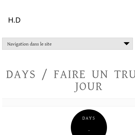
Aller
au
contenu
H.D
"Dans
Navigation dans le site
la
vie
on
devrait
DAYS / FAIRE UN TR
tout
essayer
JOUR
sauf
l'inceste
et
la
danse
folklorique"
DAYS
Christopher
Lee
–