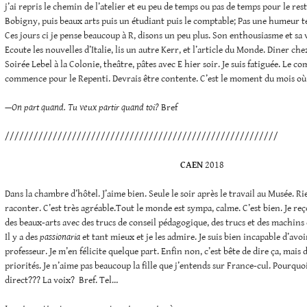
j’ai repris le chemin de l’atelier et eu peu de temps ou pas de temps pour le res
Bobigny, puis beaux arts puis un étudiant puis le comptable; Pas une humeur ter
Ces jours ci je pense beaucoup à R, disons un peu plus. Son enthousiasme et s
Ecoute les nouvelles d’Italie, lis un autre Kerr, et l’article du Monde. Diner che
Soirée Lebel à la Colonie, theâtre, pâtes avec E hier soir. Je suis fatiguée. Le c
commence pour le Repenti. Devrais être contente. C’est le moment du mois où o
—On part quand. Tu veux partir quand toi?
Bref
/////////////////////////////////////////////////////////
CAEN
2018
Dans la chambre d’hôtel. J’aime bien. Seule le soir après le travail au Musée. Ri
raconter. C’est très agréable.Tout le monde est sympa, calme. C’est bien. Je reço
des beaux-arts avec des trucs de conseil pédagogique, des trucs et des machins
Il y a des
passionaria
et tant mieux et je les admire. Je suis bien incapable d’avoi
professeur. Je m’en félicite quelque part. Enfin non, c’est bête de dire ça, mais
priorités. Je n’aime pas beaucoup la fille que j’entends sur France-cul. Pourquo
direct??? La voix? Bref. Tel…