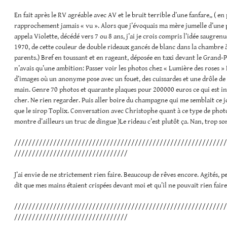
En fait après le RV agréable avec AV et le bruit terrible d’une fanfare,, ( en 
rapprochement jamais « vu ». Alors que j’évoquais ma mère jumelle d’une pe
appela Violette, décédé vers 7 ou 8 ans, j’ai je crois compris l’idée saugren
1970, de cette couleur de double rideaux gancés de blanc dans la chambre 
parents.) Bref en toussant et en rageant, déposée en taxi devant le Grand-P
n’avais qu’une ambition: Passer voir les photos chez « Lumière des roses 
d’images où un anonyme pose avec un fouet, des cuissardes et une drôle de 
main. Genre 70 photos et quarante plaques pour 200000 euros ce qui est i
cher. Ne rien regarder. Puis aller boire du champagne qui me semblait ce jo
que le sirop Toplix. Conversation avec Christophe quant à ce type de phot
montre d’ailleurs un truc de dingue )Le rideau c’est plutôt ça. Nan, trop 
////////////////////////////////////////////////////////////
////////////////////////////////
J’ai envie de ne strictement rien faire. Beaucoup de rêves encore. Agités, p
dit que mes mains étaient crispées devant moi et qu’il ne pouvait rien faire
////////////////////////////////////////////////////////////
////////////////////////////////