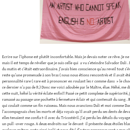
Ecrire sur l’iphone est plutôt inconfortable. Mais je devais noter ce rêve. Je ne
mais il est temps de révéler que je suis celle qui a vu s’eteindre Salvador Dali . 
du matin et c’était extraordinaire. J’avais bien conscience qu’au reveil tout s’
reste qu’une promenade à son bras ( nous nous étions rencontrés et il avait ét
personnalité rare ( rare est à prononcer en roulant les r comme dans » le ch
ce dernier n’a pas de R.) Donc me voici adoubée par le Maître, élue. Héhé, me di
cette nuit, héhé la vérité éclate enfin!! Passé ce petit complexe de supériorité, 
ramassé au passage une pochette à fermeture éclair et qui contenait du sang . 
qui coulait comme un fin ruisseau. Mais nous avancions Dali et moi comme Dant
l’accompagnais chez les morts et déja voyais qu’il avait perdu ses dents de dev
elles tenaient me confia t-il avec du Tricostéril. J’ai perdu les détails du voyag
un pull -over rouge. A deux endroits sur le devant il présente deux étoiles blan