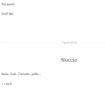
Pas pareil.
FUIT HIC
7 avril 2010
Nuccio
Haiie , haie , l’Arioste , enfin…
+ + tard