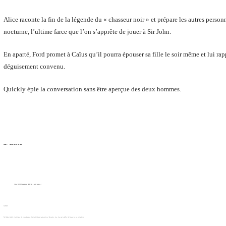
Alice raconte la fin de la légende du « chasseur noir » et prépare les autres perso
nocturne, l’ultime farce que l’on s’apprête de jouer à Sir John.
En aparté, Ford promet à Caïus qu’il pourra épouser sa fille le soir même et lui rap
déguisement convenu.
Quickly épie la conversation sans être aperçue des deux hommes.
SCENE V. Another part of the Park
[Enter FALSTAFF disguised as HERNE with a buck’s head on.]
FALSTAFF
The Windsor bell hath struck twelve; the minute draws on. Now the hot-blooded gods assist me! Remember, Jove, thou wast a bull for thy Europa; love set on thy horns.