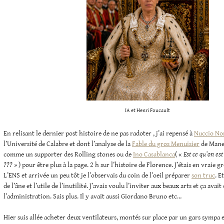
IA et Henri Foucault
En relisant le dernier post histoire de ne pas radoter , j’ai repensé à
Nuccio No
l’Université de Calabre et dont l’analyse de la
Fable du gros Menuisier
de Manet
comme un supporter des Rolling stones ou de
Ino Casablanca
( «
Est ce qu’on es
??? »
) pour être plus à la page. 2 h sur l’histoire de Florence. J’étais en vraie g
L’ENS et arrivée un peu tôt je l’observais du coin de l’oeil préparer
son truc
. E
de l’âne et l’utile de l’inutilité. J’avais voulu l’inviter aux beaux arts et ça avai
l’administration. Sais plus. Il y avait aussi Giordano Bruno etc…
Hier suis allée acheter deux ventilateurs, montés sur place par un gars sympa 