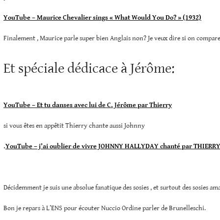
YouTube – Maurice Chevalier sings « What Would You Do? » (1932)
Finalement , Maurice parle super bien Anglais non? Je veux dire si on compar
Et spéciale dédicace à Jérôme:
YouTube – Et tu danses avec lui de C. Jérôme par Thierry
si vous êtes en appêtit Thierry chante aussi Johnny
.
YouTube – j’ai oublier de vivre JOHNNY HALLYDAY chanté par THIERR
Décidemment je suis une absolue fanatique des sosies , et surtout des sosies am
Bon je repars à L’ENS pour écouter Nuccio Ordine parler de Brunelleschi.