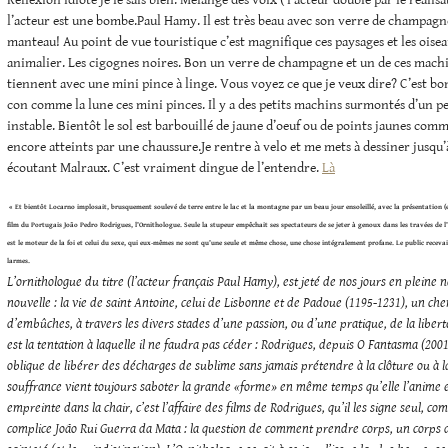
Réflexion idiote je le sais bien. Mélange des voix ( l’acteur doublé par le réalis
l’acteur est une bombe.Paul Hamy. Il est très beau avec son verre de champag
manteau! Au point de vue touristique c’est magnifique ces paysages et les ois
animalier. Les cigognes noires. Bon un verre de champagne et un de ces machi
tiennent avec une mini pince à linge. Vous voyez ce que je veux dire? C’est bon
con comme la lune ces mini pinces. Il y a des petits machins surmontés d’un pe
instable. Bientôt le sol est barbouillé de jaune d’oeuf ou de points jaunes com
encore atteints par une chaussure.Je rentre à velo et me mets à dessiner jusqu
écoutant Malraux. C’est vraiment dingue de l’entendre.
Là
« Et bientôt Locarno implosait, brusquement soulevé de terre entre le lac et la montagne par un beau jour ensoleillé, avec la présentation 
film du Portugais João Pedro Rodrigues, l’Ornithologue. Seule la stupeur empêchait ses spectateurs de se jeter à genoux dans les travées de 
est le moteur de la foi et celui du sexe, qui eux-mêmes ne sont qu’une seule et même chose, une chose intégralement profane. Le public receva
larmes.
L’ornithologue du titre (l’acteur français Paul Hamy), est jeté de nos jours en pleine 
nouvelle : la vie de saint Antoine, celui de Lisbonne et de Padoue (1195-1231), un c
d’embûches, à travers les divers stades d’une passion, ou d’une pratique, de la liber
est la tentation à laquelle il ne faudra pas céder : Rodrigues, depuis O Fantasma (200
oblique de libérer des décharges de sublime sans jamais prétendre à la clôture ou à l
souffrance vient toujours saboter la grande «forme» en même temps qu’elle l’anime et 
empreinte dans la chair, c’est l’affaire des films de Rodrigues, qu’il les signe seul, co
complice João Rui Guerra da Mata : la question de comment prendre corps, un corps d