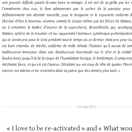
une journée difficile passée là sans boire ni manger, il est tiré de sa geôle par les 
l’emmènent chez eux, le font admonester par le prêtre de la paroisse pour l
définitivement son identité nouvelle, puis le droguent et le reportent endormi da
éberlué d’être à nouveau reconnu comme le Grasso même par les frères de Matteo, i
où il rencontre le maître d’oeuvre de la supercherie, Brunelleschi, qui, accomp
Matteo, achève de le troubler en lui rapportant l’aventure symétrique prétendumen
qui se serait pris pour le Gros pendant tout le temps où ce dernier était pris pour l
est bien entendu de mèche, confirme de mille détails l’histoire qu’il aurait de so
malheureux menuisier dans une douloureuse incertitude sur le rêve et la réalité d
faudra boire jusqu’à la lie la coupe de l’humiliation lorsque, le lendemain, il comprend
méchante farce, et qui en est l’auteur. Décidant sur un coup de tête de quitter Floren
exercer ses talents et ne reviendra dans sa patrie que des années plus tard. »
13 mai 2011
« I love to be re-activated » and « What wo