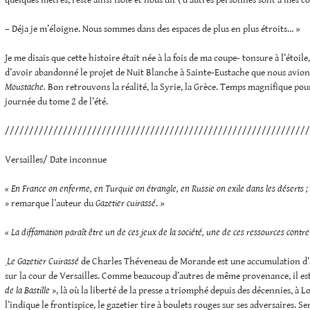
quelques métres, reste ainsi isolé et nous dit ( d’autres personnes sont a mes côt
– Déja je m’éloigne. Nous sommes dans des espaces de plus en plus étroits… »
Je me disais que cette histoire était née à la fois de ma coupe- tonsure à l’étoil
d’avoir abandonné le projet de Nuit Blanche à Sainte-Eustache que nous av
Moustache.
Bon retrouvons la réalité, la Syrie, la Grèce. Temps magnifique pou
journée du tome 2 de l’été.
///////////////////////////////////////////////////////////////
Versailles/ Date inconnue
« En France on enferme, en Turquie on étrangle, en Russie on exile dans les déserts ; l
»
remarque l’auteur du
Gazetier cuirassé
. »
« La diffamation paraît être un de ces jeux de la société, une de ces ressources contre 
Le Gazetier Cuirassé
de Charles Théveneau de Morande est une accumulation d’
sur la cour de Versailles. Comme beaucoup d’autres de même provenance, il e
de la Bastille »
, là où la liberté de la presse a triomphé depuis des décennies, 
l’indique le frontispice, le gazetier tire à boulets rouges sur ses adversaires. Se