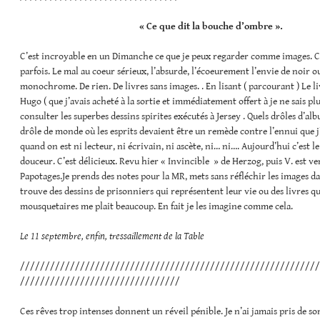
« Ce que dit la bouche d’ombre ».
C’est incroyable en un Dimanche ce que je peux regarder comme images. Ca 
parfois. Le mal au coeur sérieux, l’absurde, l’écoeurement l’envie de noir o
monochrome. De rien. De livres sans images. . En lisant ( parcourant ) Le li
Hugo ( que j’avais acheté à la sortie et immédiatement offert à je ne sais plus
consulter les superbes dessins spirites exécutés à Jersey . Quels drôles d’alb
drôle de monde où les esprits devaient être un remède contre l’ennui que 
quand on est ni lecteur, ni écrivain, ni ascète, ni… ni…. Aujourd’hui c’est l
douceur. C’est délicieux. Revu hier « Invincible » de Herzog, puis V. est ve
Papotages.Je prends des notes pour la MR, mets sans réfléchir les images da
trouve des dessins de prisonniers qui représentent leur vie ou des livres qu’i
mousquetaires me plait beaucoup. En fait je les imagine comme cela.
Le 11 septembre, enfin, tressaillement de la Table
////////////////////////////////////////////////////////////
////////////////////////////////
Ces rêves trop intenses donnent un réveil pénible. Je n’ai jamais pris de s