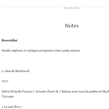
6 avril 2010
Notes
Bracciolini
Paroles ingénues et répliques perspicaces entre petits oiseaux.
L »âne de Machiavel
1517
lettre Orlando Furioso / Arioste chant 46 / Bateau avec tous les poètes et Mach
l’Arioste
« Le mal dire »