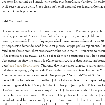
des gens. En parlant de Bunuel, je ne croise plus Jean Claude Carrière. Il s’étaie
avait passé un coup de fil. R. me disait qu’il était angoissé par la mort. Comme si
concerné par le problème.
Fidel Castro est mort.
Hier on a poursuivi la visite de mon travail avec Benoit. Puis soupe, puis je tra
dans l’appartement. A. vient et me fait de la compote de pommes. Je file au c
l’avant première de l’ornithologue précédé d’une commande du centre.
Où en 
principe, cette demande. Bref. la salle est pleine. Le type parle simplement, il 
fond, mais j’aime bien. Il est sincère et ne fais pas le malin. Il remercie tout c
l’élaboration de son travail. La fille à côté de moi ne quitte pas son iPhone puis
d’un papier un chewing-gum à la pêche ou genre. Odeur dégoutante. Pas beauc
vous
Joao Pedro Rodrigues
« . Thoreau, Hawthorne, les tombes, le reflet dans l
qui gicle de la gorge, séquence de l’ornithologue, tunnels , heu.. Bon voilà. Zut
Comme un bout à bout de moments. Des paysages? De la pluie? Non? Si…Le fil
me séduit, capte toute mon attention. J’ai tout d’abord le sentiment que c’est gén
scènes dingues et très drôles puis Saint Antoine puis Jésus, puis… Puis en sorta
et même mon avis se retourne complètement. Je trouve que malgré les apparenc
formel baroque pour ainsi dire!! , et surtout trop chargé, trop compliqué. ( la v
en volant , au début-au secours )Je regrette Saint Simon du désert de Bunuel da