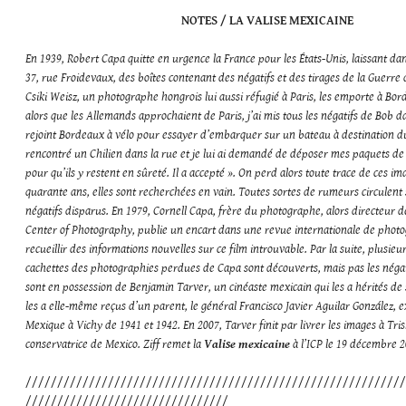
NOTES / LA VALISE MEXICAINE
En 1939, Robert Capa quitte en urgence la France pour les États-Unis, laissant dan
37, rue Froidevaux, des boîtes contenant des négatifs et des tirages de la Guerre
Csiki Weisz, un photographe hongrois lui aussi réfugié à Paris, les emporte à Bor
alors que les Allemands approchaient de Paris, j’ai mis tous les négatifs de Bob da
rejoint Bordeaux à vélo pour essayer d’embarquer sur un bateau à destination du
rencontré un Chilien dans la rue et je lui ai demandé de déposer mes paquets de 
pour qu’ils y restent en sûreté. Il a accepté ». On perd alors toute trace de ces i
quarante ans, elles sont recherchées en vain. Toutes sortes de rumeurs circulent 
négatifs disparus. En 1979, Cornell Capa, frère du photographe, alors directeur de
Center of Photography, publie un encart dans une revue internationale de phot
recueillir des informations nouvelles sur ce film introuvable. Par la suite, plusie
cachettes des photographies perdues de Capa sont découverts, mais pas les négat
sont en possession de Benjamin Tarver, un cinéaste mexicain qui les a hérités de 
les a elle-même reçus d’un parent, le général Francisco Javier Aguilar González
Mexique à Vichy de 1941 et 1942. En 2007, Tarver finit par livrer les images à Tri
conservatrice de Mexico. Ziff remet la
Valise mexicaine
à l’ICP le 19 décembre 2
////////////////////////////////////////////////////////////
////////////////////////////////