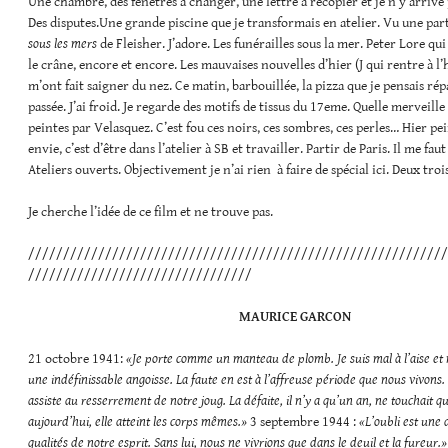
Une chambre, des fenêtres à changer, une lettre à recopier et je n’y arrive 
Des disputes.Une grande piscine que je transformais en atelier. Vu une part
sous les mers
de Fleisher. J’adore. Les funérailles sous la mer. Peter Lore qui
le crâne, encore et encore. Les mauvaises nouvelles d’hier (J qui rentre à l’h
m’ont fait saigner du nez. Ce matin, barbouillée, la pizza que je pensais rép
passée. J’ai froid. Je regarde des motifs de tissus du 17eme. Quelle merveille
peintes par Velasquez. C’est fou ces noirs, ces sombres, ces perles… Hier pei
envie, c’est d’être dans l’atelier à SB et travailler. Partir de Paris. Il me fau
Ateliers ouverts. Objectivement je n’ai rien à faire de spécial ici. Deux troi
Je cherche l’idée de ce film et ne trouve pas.
////////////////////////////////////////////////////////////
////////////////////////////////
MAURICE GARCON
21 octobre 1941:
«Je porte comme un manteau de plomb. Je suis mal à l’aise et 
une indéfinissable angoisse. La faute en est à l’affreuse période que nous vivons
assiste au resserrement de notre joug. La défaite, il n’y a qu’un an, ne touchait q
aujourd’hui, elle atteint les corps mêmes.»
3 septembre 1944 :
«L’oubli est une 
qualités de notre esprit. Sans lui, nous ne vivrions que dans le deuil et la fureur.»