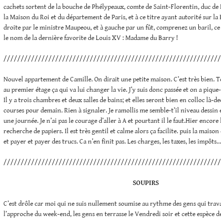
cachets sortent de la bouche de Phélypeaux, comte de Saint-Florentin, duc de L
la Maison du Roi et du département de Paris, et à ce titre ayant autorité sur la B
droite par le ministre Maupeou, et à gauche par un fût, comprenez un baril, 
le nom de la dernière favorite de Louis XV : Madame du Barry !
///////////////////////////////////////////////////////////////
Nouvel appartement de Camille. On dirait une petite maison. C’est très bien. 
au premier étage ça qui va lui changer la vie. J’y suis donc passée et on a pique-
Il y a trois chambres et deux salles de bains; et elles seront bien en colloc là-d
courses pour demain. Rien à signaler. Je ramollis me semble-t’il niveau dessin e
une journée. Je n’ai pas le courage d’aller à A et pourtant il le faut.Hier encore
recherche de papiers. Il est très gentil et calme alors ça facilite. puis la maison
et payer et payer des trucs. Ca n’en finit pas. Les charges, les taxes, les impôts…
///////////////////////////////////////////////////////////////
SOUPIRS
C’est drôle car moi qui ne suis nullement soumise au rythme des gens qui travai
l’approche du week-end, les gens en terrasse le Vendredi soir et cette espèce