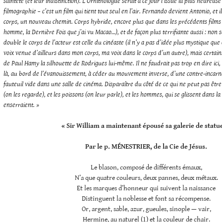
sainteté (et leur indistinction).
L’Ornithologue serait à ce jour l’issue la plus heureus
filmographie – c’est un film qui tient tout seul en l’air. Fernando devient Antonio, et 
corps, un nouveau chemin. Corps hybride, encore plus que dans les précédents film
homme, la Dernière Fois que j’ai vu Macao…), et de façon plus terrifiante aussi : non 
double le corps de l’acteur est celle du cinéaste (il n’y a pas d’idée plus mystique que
voix venue d’ailleurs dans mon corps, ma voix dans le corps d’un autre), mais certains
de Paul Hamy la silhouette de Rodrigues lui-même. Il ne faudrait pas trop en dire ici,
là, au bord de l’évanouissement, à céder au mouvement inverse, d’une contre-incarna
fauteuil vide dans une salle de cinéma. Disparaître du côté de ce qui ne peut pas être
(on les regarde), et les poissons (on leur parle), et les hommes, qui se glissent dans la 
enserraient. »
« Sir William a maintenant épousé sa galerie de statu
Par le p. MÉNESTRIER, de la Cie de Jésus.
Le blason, composé de différents émaux,
N’a que quatre couleurs, deux pannes, deux métaux.
Et les marques d’honneur qui suivent la naissance
Distinguent la noblesse et font sa récompense.
Or, argent, sable, azur, gueules, sinople — vair,
Hermine, au naturel (1) et la couleur de chair.