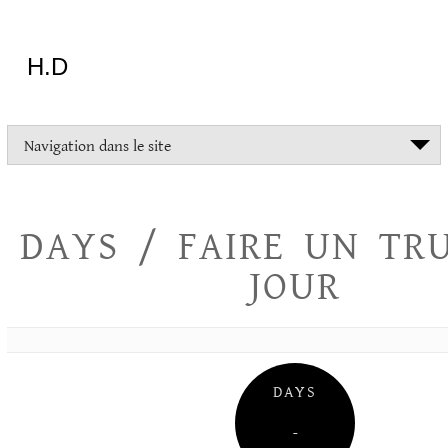
Aller
au
contenu
H.D
"Dans
Navigation dans le site
la
vie
on
devrait
DAYS / FAIRE UN TR
tout
essayer
JOUR
sauf
l'inceste
et
la
danse
folklorique"
DAYS
Christopher
Lee
–