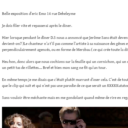
Belle exposition d’eric Emo 14 rue Debeleyme
Je dois filer vite et repasserai après le diner.
Hier lorsque pendant le dîner D.S nous a annoncé que Jerôme Sans était deven
devient-on? )Le chanteur n’a t’il pas comme l’artiste à sa naissance des gênes 
perpendiculairement agencés, ou en forme de Merzbau ( ce qui crée toute la di
Heu bon, donc alors que nous cochions sur la feuille qui un cornichon, qui un
un petit tas de rillettes…. Bref et bien mon sang ne fit qu’un tour.
En même temps je me disais que c’était plutôt marrant d’oser cela. C’est de tou
que le clip qui suit et qui n’est pas une parodie de ce que serait un KKKKKutato
Sans vouloir être méchante mais en me gondolant quand même de rire en reg