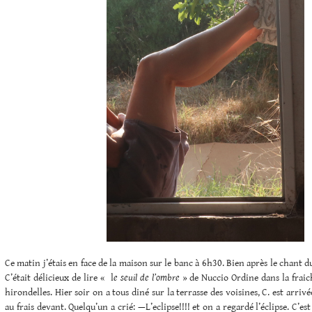
Ce matin j’étais en face de la maison sur le banc à 6h30. Bien après le chant
C’était délicieux de lire « l
e seuil de l’ombre
» de Nuccio Ordine dans la fraich
hirondelles. Hier soir on a tous diné sur la terrasse des voisines, C. est arrivé
au frais devant. Quelqu’un a crié: —L’eclipse!!!! et on a regardé l’éclipse. C’es