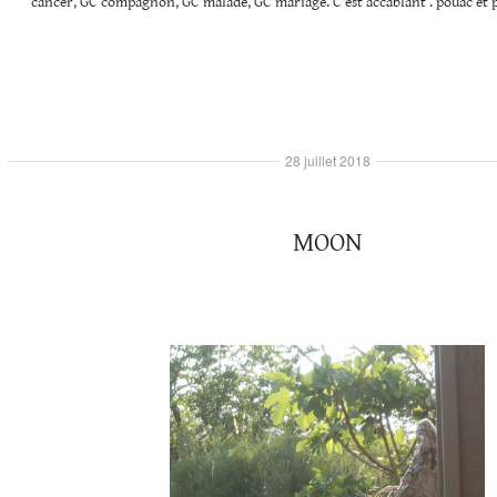
cancer, GC compagnon, GC malade, GC mariage. C’est accablant . pouac et
28 juillet 2018
MOON