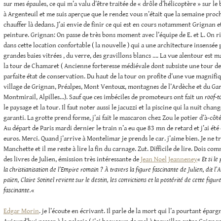
sur mes épaules, ce qui m’a valu d’être traitée de « drôle d’hélicoptère » sur le 
à Argenteuil et me suis aperçue que le rendez vous n’était que la semaine proch
chauffer là dedans. J’ai envie de finir ce qui est en cours notamment Grignan e
peinture. Grignan: On passe de très bons moment avec l’équipe de E. et L. On ri
dans cette location confortable ( la nouvelle ) qui a une architecture insensée 
grandes baies vitrées , du verre, des gravillons blancs …. La vue alentour est 
la tour de Chamaret ( Ancienne forteresse médiévale dont subsiste une tour d
parfaite état de conservation. Du haut de la tour on profite d’une vue magnifiq
village de Grignan, Préalpes, Mont Ventoux, montagnes de l’Ardèche et du Gar
Montmirail, Alpilles…). Sauf que ces imbéciles de promoteurs ont fait un
roof-t
le paysage et la tour. Il faut noter aussi le jacuzzi et la piscine qui la nuit cha
garanti. La grotte prend forme, j’ai fait le mascaron chez Zou le potier d’à-côt
Au départ de Paris mardi dernier le train n’a eu que 83 mn de retard et j’ai é
euros. Merci. Quand j’arrive à Montelimar je prends le car. j’aime bien. Je ne 
Manchette et il me reste à lire la fin du carnage. Zut. Difficile de lire. Dois c
des livres de Julien, émission très intéressante de
Jean Noel Jeanneney
« Et si l
la christianisation de l’Empire romain ?
À travers la figure fascinante de Julien, dit 
païen, Claire Sotinel revient sur le destin, les convictions et la postérité de cette figu
fascinante.
«
Edgar Morin
. je l’écoute en écrivant. Il parle de la mort qui l’a pourtant épar