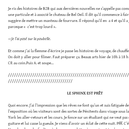
Je ris des histoires de B2B qui aux dernières nouvelles ne s’appelle pas comme
une particule et à associé le chateau de Bel Oeil. Il dit qu’il commence à faire
suggère de mettre un manteau de fourrure. Il répond qu’il en a 4 et qu’il a 
parceque « c’est trop lourd ».
—
Je l’ai posé sur la poubelle.
Et comme j’ai la flemme d’écrire je passe les histoires de voyage, de chauffe
On doit y aller pour filmer. Faut préparer ça. Beaux arts hier de 10h à 18 h
CR au coin.Puis A. et soupe…
////////////////////////////////////////////////////////////
////////////////////////////////
LE SPHINX EST PRÊT
Quoi encore. J’ai l’impression que les rêves ne font qu’un et suis fatiguée d
l’exposition où les visiteurs sont des sortes de Pénitents dans visage sous 
York les aller-retours et les cours. Je fonce sur un étudiant qui ne veut pas 
guitare et lui casse la gueule. Je viens d’avoir un éclat de cette nuit. Pfff. C’