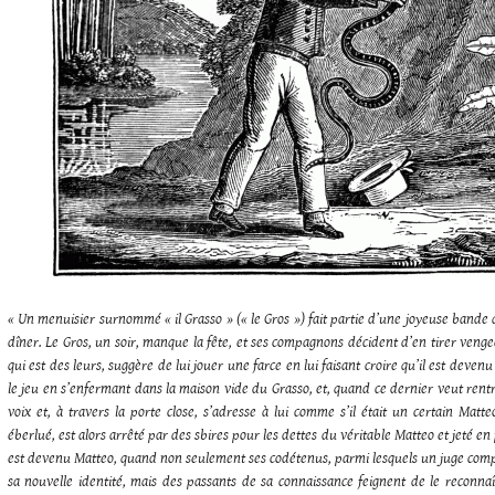
« Un menuisier surnommé « il Grasso » (« le Gros ») fait partie d’une joyeuse bande 
dîner. Le Gros, un soir, manque la fête, et ses compagnons décident d’en tirer venge
qui est des leurs, suggère de lui jouer une farce en lui faisant croire qu’il est deve
le jeu en s’enfermant dans la maison vide du Grasso, et, quand ce dernier veut rentrer
voix et, à travers la porte close, s’adresse à lui comme s’il était un certain Matt
éberlué, est alors arrêté par des sbires pour les dettes du véritable Matteo et jeté en p
est devenu Matteo, quand non seulement ses codétenus, parmi lesquels un juge comp
sa nouvelle identité, mais des passants de sa connaissance feignent de le reconn