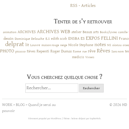
RSS - Articles
Tenter de s’y retrouver
ARCHIVES WEB
ARCHIVES
atelier
Beaux arts
animation
Books/Livres
camille
EXPOS
FELLINI
ES
dessin
ENSBA
Franc
Dominique Delouche
edith scob
E.S
delprat
notes
lit
NIcole Stephane
NS
Louvre
neige
oiseau
maison rouge
oise
Rêves
PHOTO
rêve
Rêves
Repenti
Roger Dumas
picasso
Rome
te
rue
Sans nom
medicis
Viviers
Vous cherchez quelque chose ?
Rechercher :
WORK
>
BLOG
>
Quand je serai au
© 2026 HD
pouvoir
Fièrement propulsé par WordPress.
|
Thème : helene-delprat par
SophieWeb
.