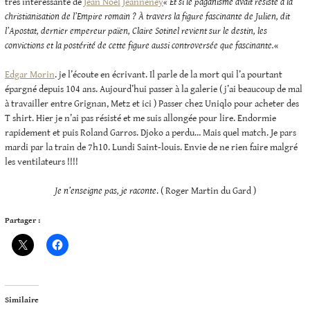
très intéressante de
Jean Noel Jeanneney
« Et si le paganisme avait résisté à la
christianisation de l’Empire romain ?
À travers la figure fascinante de Julien, dit
l’Apostat, dernier empereur païen, Claire Sotinel revient sur le destin, les
convictions et la postérité de cette figure aussi controversée que fascinante.
«
Edgar Morin
. je l’écoute en écrivant. Il parle de la mort qui l’a pourtant
épargné depuis 104 ans. Aujourd’hui passer à la galerie ( j’ai beaucoup de mal
à travailler entre Grignan, Metz et ici ) Passer chez Uniqlo pour acheter des
T shirt. Hier je n’ai pas résisté et me suis allongée pour lire. Endormie
rapidement et puis Roland Garros. Djoko a perdu… Mais quel match. Je pars
mardi par la train de 7h10. Lundi Saint-louis. Envie de ne rien faire malgré
les ventilateurs !!!!
Je n’enseigne pas, je raconte
. ( Roger Martin du Gard )
Partager :
Similaire