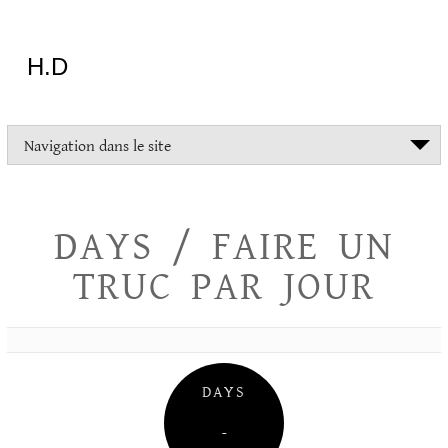
Aller
au
contenu
H.D
"Dans
Navigation dans le site
la
vie
on
devrait
DAYS / FAIRE UN
tout
essayer
TRUC PAR JOUR
sauf
l'inceste
et
la
danse
folklorique"
DAYS
Christopher
Lee
–