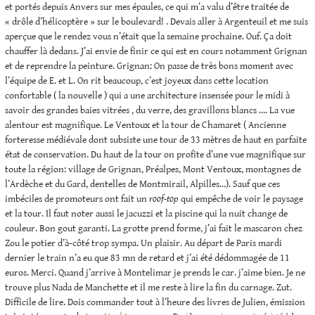
et portés depuis Anvers sur mes épaules, ce qui m’a valu d’être traitée de
« drôle d’hélicoptère » sur le boulevard! . Devais aller à Argenteuil et me suis
aperçue que le rendez vous n’était que la semaine prochaine. Ouf. Ça doit
chauffer là dedans. J’ai envie de finir ce qui est en cours notamment Grignan
et de reprendre la peinture. Grignan: On passe de très bons moment avec
l’équipe de E. et L. On rit beaucoup, c’est joyeux dans cette location
confortable ( la nouvelle ) qui a une architecture insensée pour le midi à
savoir des grandes baies vitrées , du verre, des gravillons blancs …. La vue
alentour est magnifique. Le Ventoux et la tour de Chamaret ( Ancienne
forteresse médiévale dont subsiste une tour de 33 mètres de haut en parfaite
état de conservation. Du haut de la tour on profite d’une vue magnifique sur
toute la région: village de Grignan, Préalpes, Mont Ventoux, montagnes de
l’Ardèche et du Gard, dentelles de Montmirail, Alpilles…). Sauf que ces
imbéciles de promoteurs ont fait un
roof-top
qui empêche de voir le paysage
et la tour. Il faut noter aussi le jacuzzi et la piscine qui la nuit change de
couleur. Bon gout garanti. La grotte prend forme, j’ai fait le mascaron chez
Zou le potier d’à-côté trop sympa. Un plaisir. Au départ de Paris mardi
dernier le train n’a eu que 83 mn de retard et j’ai été dédommagée de 11
euros. Merci. Quand j’arrive à Montelimar je prends le car. j’aime bien. Je ne
trouve plus Nada de Manchette et il me reste à lire la fin du carnage. Zut.
Difficile de lire. Dois commander tout à l’heure des livres de Julien, émission