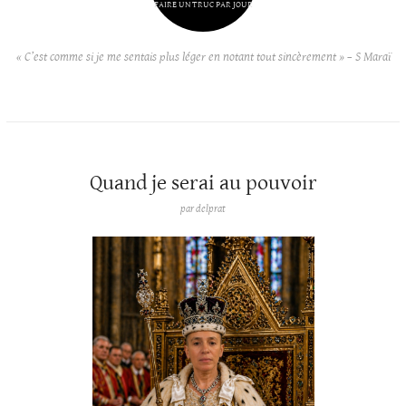
FAIRE UN TRUC PAR JOUR
« C’est comme si je me sentais plus léger en notant tout sincèrement » – S Maraï
Quand je serai au pouvoir
par
delprat