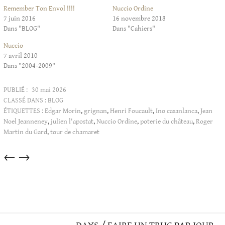
Remember Ton Envol !!!!
Nuccio Ordine
7 juin 2016
16 novembre 2018
Dans "BLOG"
Dans "Cahiers"
Nuccio
7 avril 2010
Dans "2004-2009"
PUBLIÉ :
30 mai 2026
CLASSÉ DANS :
BLOG
ÉTIQUETTES :
Edgar Morin
,
grignan
,
Henri Foucault
,
Ino casanlanca
,
Jean
Noel Jeanneney
,
julien l'apostat
,
Nuccio Ordine
,
poterie du château
,
Roger
Martin du Gard
,
tour de chamaret
Articles
←
→
dans
cette
catégorie