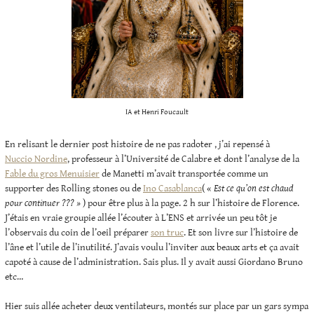
IA et Henri Foucault
En relisant le dernier post histoire de ne pas radoter , j’ai repensé à
Nuccio Nordine
, professeur à l’Université de Calabre et dont l’analyse de la
Fable du gros Menuisier
de Manetti m’avait transportée comme un
supporter des Rolling stones ou de
Ino Casablanca
( «
Est ce qu’on est chaud
pour continuer ??? »
) pour être plus à la page. 2 h sur l’histoire de Florence.
J’étais en vraie groupie allée l’écouter à L’ENS et arrivée un peu tôt je
l’observais du coin de l’oeil préparer
son truc
. Et son livre sur l’histoire de
l’âne et l’utile de l’inutilité. J’avais voulu l’inviter aux beaux arts et ça avait
capoté à cause de l’administration. Sais plus. Il y avait aussi Giordano Bruno
etc…
Hier suis allée acheter deux ventilateurs, montés sur place par un gars sympa