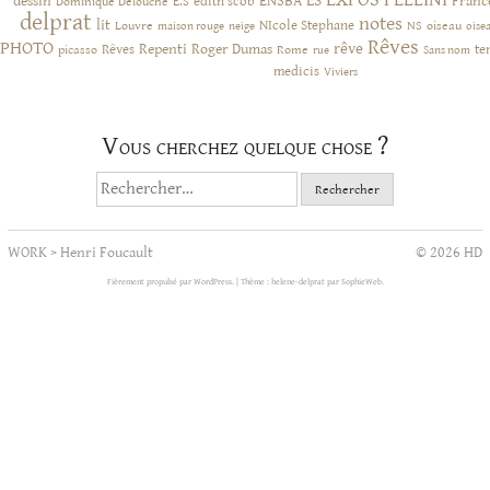
FELLINI
ES
dessin
ENSBA
Franc
Dominique Delouche
edith scob
E.S
delprat
notes
lit
NIcole Stephane
NS
Louvre
neige
oiseau
maison rouge
oise
Rêves
PHOTO
rêve
Rêves
Repenti
Roger Dumas
picasso
Rome
te
rue
Sans nom
medicis
Viviers
Vous cherchez quelque chose ?
Rechercher :
WORK
>
Henri Foucault
© 2026 HD
Fièrement propulsé par WordPress.
|
Thème : helene-delprat par
SophieWeb
.