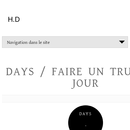
Aller
au
contenu
H.D
"Dans
Navigation dans le site
la
vie
on
devrait
DAYS / FAIRE UN TR
tout
essayer
JOUR
sauf
l'inceste
et
la
danse
folklorique"
DAYS
Christopher
Lee
–