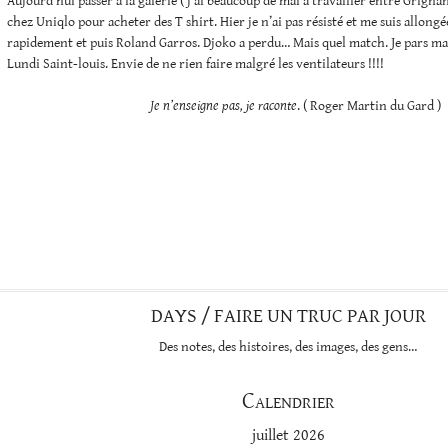
Aujourd’hui passer à la galerie ( j’ai beaucoup de mal à travailler entre Grignan,
chez Uniqlo pour acheter des T shirt. Hier je n’ai pas résisté et me suis allong
rapidement et puis Roland Garros. Djoko a perdu… Mais quel match. Je pars mar
Lundi Saint-louis. Envie de ne rien faire malgré les ventilateurs !!!!
Je n’enseigne pas, je raconte
. ( Roger Martin du Gard )
DAYS / FAIRE UN TRUC PAR JOUR
Des notes, des histoires, des images, des gens…
Calendrier
juillet 2026