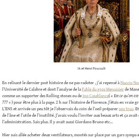
IA et Henri Foucault
En relisant le dernier post histoire de ne pas radoter , j’ai repensé à
Nuccio No
l’Université de Calabre et dont l’analyse de la
Fable du gros Menuisier
de Manet
comme un supporter des Rolling stones ou de
Ino Casablanca
( «
Est ce qu’on es
??? »
) pour être plus à la page. 2 h sur l’histoire de Florence. J’étais en vraie g
L’ENS et arrivée un peu tôt je l’observais du coin de l’oeil préparer
son truc
. E
de l’âne et l’utile de l’inutilité. J’avais voulu l’inviter aux beaux arts et ça avai
l’administration. Sais plus. Il y avait aussi Giordano Bruno etc…
Hier suis allée acheter deux ventilateurs, montés sur place par un gars sympa 