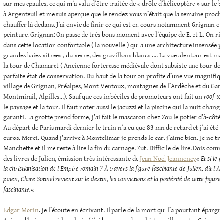
sur mes épaules, ce qui m’a valu d’être traitée de « drôle d’hélicoptère » sur le 
à Argenteuil et me suis aperçue que le rendez vous n’était que la semaine proch
chauffer là dedans. J’ai envie de finir ce qui est en cours notamment Grignan e
peinture. Grignan: On passe de très bons moment avec l’équipe de E. et L. On ri
dans cette location confortable ( la nouvelle ) qui a une architecture insensée 
grandes baies vitrées , du verre, des gravillons blancs …. La vue alentour est 
la tour de Chamaret ( Ancienne forteresse médiévale dont subsiste une tour d
parfaite état de conservation. Du haut de la tour on profite d’une vue magnifiq
village de Grignan, Préalpes, Mont Ventoux, montagnes de l’Ardèche et du Gar
Montmirail, Alpilles…). Sauf que ces imbéciles de promoteurs ont fait un
roof-t
le paysage et la tour. Il faut noter aussi le jacuzzi et la piscine qui la nuit cha
garanti. La grotte prend forme, j’ai fait le mascaron chez Zou le potier d’à-côt
Au départ de Paris mardi dernier le train n’a eu que 83 mn de retard et j’ai é
euros. Merci. Quand j’arrive à Montelimar je prends le car. j’aime bien. Je ne 
Manchette et il me reste à lire la fin du carnage. Zut. Difficile de lire. Dois c
des livres de Julien, émission très intéressante de
Jean Noel Jeanneney
« Et si l
la christianisation de l’Empire romain ?
À travers la figure fascinante de Julien, dit 
païen, Claire Sotinel revient sur le destin, les convictions et la postérité de cette figu
fascinante.
«
Edgar Morin
. je l’écoute en écrivant. Il parle de la mort qui l’a pourtant épar