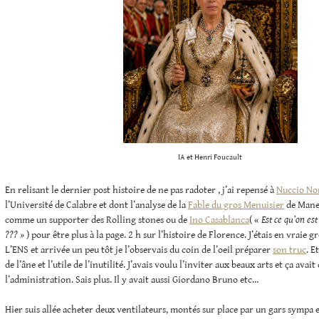
IA et Henri Foucault
En relisant le dernier post histoire de ne pas radoter , j’ai repensé à
Nuccio No
l’Université de Calabre et dont l’analyse de la
Fable du gros Menuisier
de Manet
comme un supporter des Rolling stones ou de
Ino Casablanca
( «
Est ce qu’on es
??? »
) pour être plus à la page. 2 h sur l’histoire de Florence. J’étais en vraie g
L’ENS et arrivée un peu tôt je l’observais du coin de l’oeil préparer
son truc
. E
de l’âne et l’utile de l’inutilité. J’avais voulu l’inviter aux beaux arts et ça avai
l’administration. Sais plus. Il y avait aussi Giordano Bruno etc…
Hier suis allée acheter deux ventilateurs, montés sur place par un gars sympa 