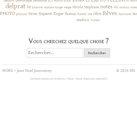
FELLINI
ES
dessin
ENSBA
Franc
Dominique Delouche
edith scob
E.S
delprat
notes
lit
NIcole Stephane
NS
Louvre
neige
oiseau
maison rouge
oise
Rêves
PHOTO
rêve
Rêves
Repenti
Roger Dumas
picasso
Rome
te
rue
Sans nom
medicis
Viviers
Vous cherchez quelque chose ?
Rechercher :
WORK
>
Jean Noel Jeanneney
© 2026 HD
Fièrement propulsé par WordPress.
|
Thème : helene-delprat par
SophieWeb
.