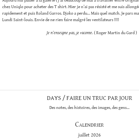
Aujourd’hui passer à la galerie ( j’ai beaucoup de mal à travailler entre Grignan,
chez Uniqlo pour acheter des T shirt. Hier je n’ai pas résisté et me suis allong
rapidement et puis Roland Garros. Djoko a perdu… Mais quel match. Je pars mar
Lundi Saint-louis. Envie de ne rien faire malgré les ventilateurs !!!!
Je n’enseigne pas, je raconte
. ( Roger Martin du Gard )
DAYS / FAIRE UN TRUC PAR JOUR
Des notes, des histoires, des images, des gens…
Calendrier
juillet 2026