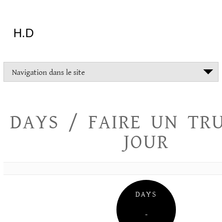
Aller
au
contenu
H.D
"Dans
Navigation dans le site
la
vie
on
devrait
DAYS / FAIRE UN TR
tout
essayer
JOUR
sauf
l'inceste
et
la
danse
folklorique"
DAYS
Christopher
Lee
–