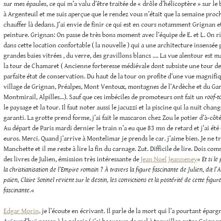
sur mes épaules, ce qui m’a valu d’être traitée de « drôle d’hélicoptère » sur le 
à Argenteuil et me suis aperçue que le rendez vous n’était que la semaine proch
chauffer là dedans. J’ai envie de finir ce qui est en cours notamment Grignan e
peinture. Grignan: On passe de très bons moment avec l’équipe de E. et L. On ri
dans cette location confortable ( la nouvelle ) qui a une architecture insensée 
grandes baies vitrées , du verre, des gravillons blancs …. La vue alentour est 
la tour de Chamaret ( Ancienne forteresse médiévale dont subsiste une tour d
parfaite état de conservation. Du haut de la tour on profite d’une vue magnifiq
village de Grignan, Préalpes, Mont Ventoux, montagnes de l’Ardèche et du Gar
Montmirail, Alpilles…). Sauf que ces imbéciles de promoteurs ont fait un
roof-t
le paysage et la tour. Il faut noter aussi le jacuzzi et la piscine qui la nuit cha
garanti. La grotte prend forme, j’ai fait le mascaron chez Zou le potier d’à-côt
Au départ de Paris mardi dernier le train n’a eu que 83 mn de retard et j’ai é
euros. Merci. Quand j’arrive à Montelimar je prends le car. j’aime bien. Je ne 
Manchette et il me reste à lire la fin du carnage. Zut. Difficile de lire. Dois c
des livres de Julien, émission très intéressante de
Jean Noel Jeanneney
« Et si l
la christianisation de l’Empire romain ?
À travers la figure fascinante de Julien, dit 
païen, Claire Sotinel revient sur le destin, les convictions et la postérité de cette figu
fascinante.
«
Edgar Morin
. je l’écoute en écrivant. Il parle de la mort qui l’a pourtant épar