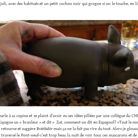
t joli, avec des habitués et un petit cochon noir qui grogne si on le touche, en li
rle à sa copine et se plaint d’avoir eu ses idées pillées par une collègue du CNR
Espagne un « branleur » et dit « Zut, comment on dit en Espagnol? »Tout le m
e retourne et suggère
Branlador
mais ça ne la fait pas rire du tout. Alors je glouss
 traversé le Pont-neuf-c’est trop beau la nuit de voir tous ces mascarons et de