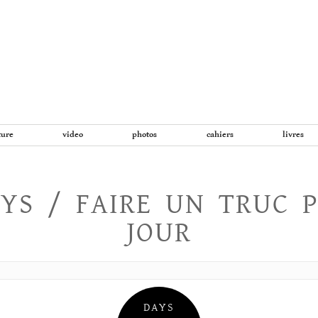
Aller
au
contenu
ture
video
photos
cahiers
livres
YS / FAIRE UN TRUC 
JOUR
DAYS