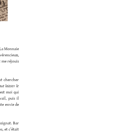
à La Monnaie
évérencieux,
et me réjouis
nt chercher
ut laisser le
est moi qui
ail, puis il
ste envie de
ssignat. Bar
, et c’était