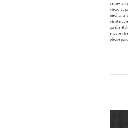
Seine- on 
vieux. La pa
méchants c
résister, c’
qu’elle éta
encore rire
pleure parce