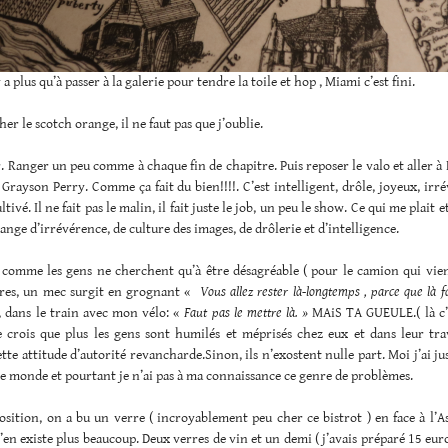
y a plus qu’à passer à la galerie pour tendre la toile et hop , Miami c’est fini.
her le scotch orange, il ne faut pas que j’oublie.
r. Ranger un peu comme à chaque fin de chapitre. Puis reposer le valo et aller 
 Grayson Perry. Comme ça fait du bien!!!!. C’est intelligent, drôle, joyeux, irr
ltivé. Il ne fait pas le malin, il fait juste le job, un peu le show. Ce qui me plait 
lange d’irrévérence, de culture des images, de drôlerie et d’intelligence.
e comme les gens ne cherchent qu’à être désagréable ( pour le camion qui vie
res, un mec surgit en grognant «
Vous allez rester là-longtemps , parce que là fa
, dans le train avec mon vélo: «
Faut pas le mettre là. »
MAiS TA GUEULE.( là c’
Je crois que plus les gens sont humilés et méprisés chez eux et dans leur trav
tte attitude d’autorité revancharde.Sinon, ils n’exostent nulle part. Moi j’ai ju
le monde et pourtant je n’ai pas à ma connaissance ce genre de problèmes.
osition, on a bu un verre ( incroyablement peu cher ce bistrot ) en face à l’A
en existe plus beaucoup. Deux verres de vin et un demi ( j’avais préparé 15 euros