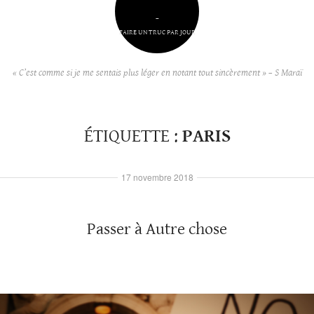
–
FAIRE UN TRUC PAR JOUR
« C’est comme si je me sentais plus léger en notant tout sincèrement » – S Maraï
ÉTIQUETTE :
PARIS
17 novembre 2018
Passer à Autre chose