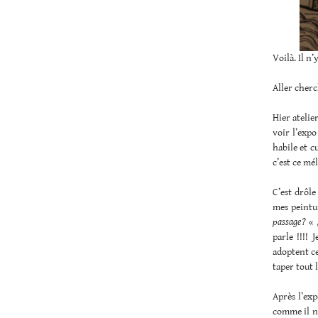
Voilà. Il n’
Aller cherc
Hier atelie
voir l’expo
habile et cu
c’est ce mé
C’est drôl
mes peintu
passage?
« 
parle !!!! 
adoptent ce
taper tout 
Après l’exp
comme il n’