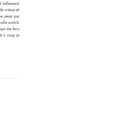
t tellement
 de crème et
ne peux pas
 colle scotch
 qui me fera
ut à coup je