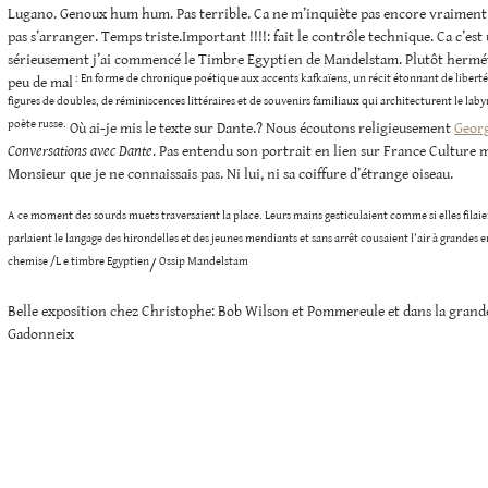
Lugano. Genoux hum hum. Pas terrible. Ca ne m’inquiète pas encore vraiment m
pas s’arranger. Temps triste.Important !!!!: fait le contrôle technique. Ca c’est
sérieusement j’ai commencé le Timbre Egyptien de Mandelstam. Plutôt hermétiq
: En forme de chronique poétique aux accents kafkaïens, un récit étonnant de libert
peu de mal
figures de doubles, de réminiscences littéraires et de souvenirs familiaux qui architecturent le lab
poète russe.
Où ai-je mis le texte sur Dante.? Nous écoutons religieusement
Georg
Conversations avec Dante
. Pas entendu son portrait en lien sur France Culture m
Monsieur que je ne connaissais pas. Ni lui, ni sa coiffure d’étrange oiseau.
A ce moment des sourds muets traversaient la place. Leurs mains gesticulaient comme si elles filai
parlaient le langage des hirondelles et des jeunes mendiants et sans arrêt cousaient l’air à grandes enf
chemise /L e timbre Egyptien
Ossip Mandelstam
/
Belle exposition chez Christophe: Bob Wilson et Pommereule et dans la grand
Gadonneix