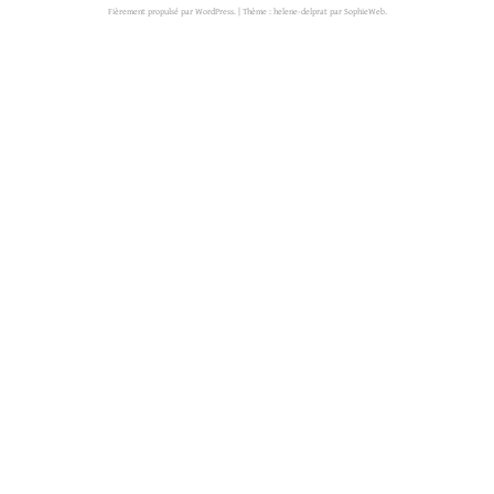
Fièrement propulsé par WordPress.
|
Thème : helene-delprat par
SophieWeb
.