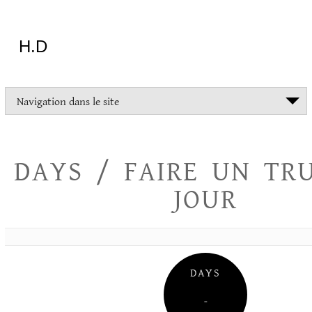
Aller
au
contenu
H.D
"Dans
Navigation dans le site
la
vie
on
devrait
DAYS / FAIRE UN TR
tout
essayer
JOUR
sauf
l'inceste
et
la
danse
folklorique"
DAYS
Christopher
Lee
–