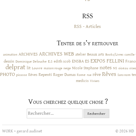
RSS
RSS - Articles
Tenter de s’y retrouver
ARCHIVES WEB
ARCHIVES
atelier
Beaux arts
animation
Books/Livres
camille
EXPOS
FELLINI
ES
dessin
ENSBA
Franc
Dominique Delouche
edith scob
E.S
delprat
notes
lit
NIcole Stephane
NS
Louvre
neige
oiseau
maison rouge
oise
Rêves
PHOTO
rêve
Rêves
Repenti
Roger Dumas
picasso
Rome
te
rue
Sans nom
medicis
Viviers
Vous cherchez quelque chose ?
Rechercher :
WORK
>
gerard audinet
© 2026 HD