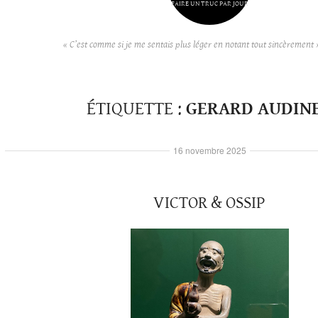
FAIRE UN TRUC PAR JOUR
« C’est comme si je me sentais plus léger en notant tout sincèrement 
ÉTIQUETTE :
GERARD AUDIN
16 novembre 2025
VICTOR & OSSIP