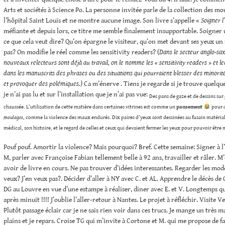
Arts et sociétés à Science Po. La personne invitée parle de la collection des mo
l’hôpital Saint Louis et ne montre aucune image. Son livre s’appelle «
Soigner l
méfiante et depuis lors, ce titre me semble finalement insupportable. Soigner
ce que cela veut dire? Qu’on épargne le visiteur, qu’on met devant ses yeux un f
pas? On modifie le réel comme les sensitivity readers? (
Dans le secteur anglo-sax
nouveaux relecteurs sont déjà au travail, on le nomme les « sensitivity readers » et l
dans les manuscrits des phrases ou des situations qui pourraient blesser des minorit
et provoquer des polémiques.)
Ca m’énerve . Tiens je regarde si je trouve quelque
je n’ai pas lu et sur l’installation que je n’ai pas vue:
Des pans de gaze et de dessins sur
chaussée. L’utilisation de cette matière dans certaines vitrines est comme un
pansement
pour
a
moulages
, comme la violence des maux endurés. Dix paires d’yeux sont dessinées au fusain matérialis
médical, son histoire, et le regard de celles et ceux qui devaient fermer les yeux pour pouvoir être 
Pouf pouf. Amortir la violence? Mais pourquoi? Bref. Cette semaine: Signer à l
M, parler avec Françoise Fabian tellement belle à 92 ans, travailler et râler. 
avoir de livre en cours. Ne pas trouver d’idées interessantes. Regarder les mod
veux? J’en veux pas?. Décider d’aller à NY avec C. et AL. Apprendre le décès de
DG au Louvre en vue d’une estampe à réaliser, diner avec E. et V. Longtemps que
après minuit !!!! J’oublie l’aller-retour à Nantes. Le projet à réfléchir. Visite 
Plutôt passage éclair car je ne sais rien voir dans ces trucs. Je mange un très
plains et je repars. Croise TG qui m’invite à Cortone et M. qui me propose de fa