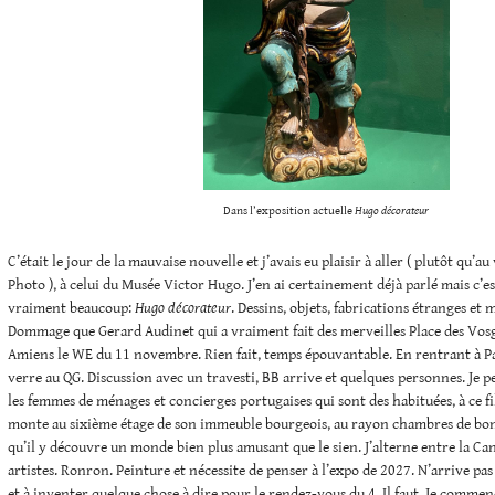
Dans l’exposition actuelle
Hugo décorateur
C’était le jour de la mauvaise nouvelle et j’avais eu plaisir à aller ( plutôt qu’au
Photo ), à celui du Musée Victor Hugo. J’en ai certainement déjà parlé mais c’e
vraiment beaucoup:
Hugo décorateur
. Dessins, objets, fabrications étranges et
Dommage que Gerard Audinet qui a vraiment fait des merveilles Place des Vosg
Amiens le WE du 11 novembre. Rien fait, temps épouvantable. En rentrant à P
verre au QG. Discussion avec un travesti, BB arrive et quelques personnes. Je 
les femmes de ménages et concierges portugaises qui sont des habituées, à ce f
monte au sixième étage de son immeuble bourgeois, au rayon chambres de bon
qu’il y découvre un monde bien plus amusant que le sien. J’alterne entre la Can
artistes. Ronron. Peinture et nécessite de penser à l’expo de 2027. N’arrive p
et à inventer quelque chose à dire pour le rendez-vous du 4. Il faut. Je comm