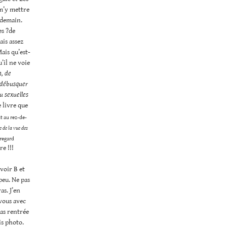
 m’y mettre
 demain.
es ?de
tais assez
ais qu’est-
’il ne voie
n, de
e débusquer
u sexuelles
 livre que
nt au rez-de-
 de la vue des
 regard
e !!!
voir B et
peu. Ne pas
as. J’en
 vous avec
pas rentrée
is photo.