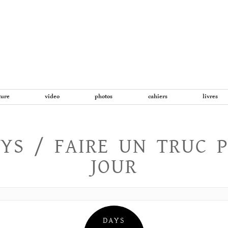
Aller
au
contenu
ture
video
photos
cahiers
livres
YS / FAIRE UN TRUC 
JOUR
DAYS