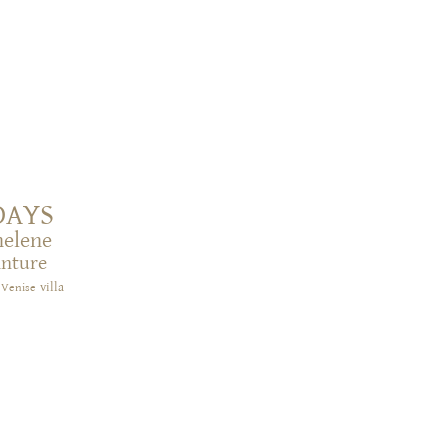
DAYS
helene
inture
villa
Venise