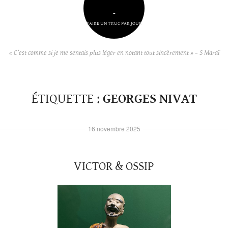
–
FAIRE UN TRUC PAR JOUR
« C’est comme si je me sentais plus léger en notant tout sincèrement » – S Maraï
ÉTIQUETTE :
GEORGES NIVAT
16 novembre 2025
VICTOR & OSSIP