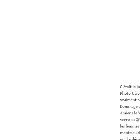
C’était le j
Photo ), à 
vraiment b
Dommage que
Amiens le 
verre au QG
les femmes 
monte au s
qu’il y déc