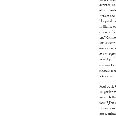
artistes. R
et à invent
Arts et soc
l’hôpital S
méfiante et
ce que cela
pas? On mod
nouveaux rel
dans les man
et provoque
je n’ai pas 
chaussée. L’ut
moulages
, com
médical, son h
Pouf pouf. 
M, parler a
avoir de li
veux? J’en 
DG au Louvr
après minuit