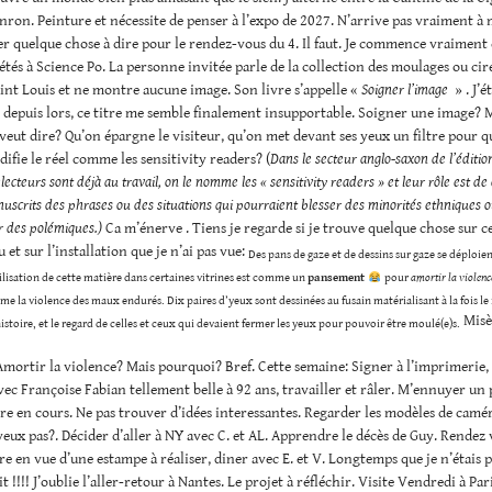
onron. Peinture et nécessite de penser à l’expo de 2027. N’arrive pas vraiment à
er quelque chose à dire pour le rendez-vous du 4. Il faut. Je commence vraiment
iétés à Science Po. La personne invitée parle de la collection des moulages ou cir
aint Louis et ne montre aucune image. Son livre s’appelle «
Soigner l’image
» . J’é
 depuis lors, ce titre me semble finalement insupportable. Soigner une image? M
 veut dire? Qu’on épargne le visiteur, qu’on met devant ses yeux un filtre pour qu
ifie le réel comme les sensitivity readers? (
Dans le secteur anglo-saxon de l’éditio
ecteurs sont déjà au travail, on le nomme les « sensitivity readers » et leur rôle est d
uscrits des phrases ou des situations qui pourraient blesser des minorités ethniques o
r des polémiques.)
Ca m’énerve . Tiens je regarde si je trouve quelque chose sur ce
lu et sur l’installation que je n’ai pas vue:
Des pans de gaze et de dessins sur gaze se déploie
ilisation de cette matière dans certaines vitrines est comme un
pansement
pour
amortir la violence
me la violence des maux endurés. Dix paires d’yeux sont dessinées au fusain matérialisant à la fois le
Misèr
istoire, et le regard de celles et ceux qui devaient fermer les yeux pour pouvoir être moulé(e)s.
Amortir la violence? Mais pourquoi? Bref. Cette semaine: Signer à l’imprimerie, 
vec Françoise Fabian tellement belle à 92 ans, travailler et râler. M’ennuyer un 
vre en cours. Ne pas trouver d’idées interessantes. Regarder les modèles de camér
veux pas?. Décider d’aller à NY avec C. et AL. Apprendre le décès de Guy. Rendez
e en vue d’une estampe à réaliser, diner avec E. et V. Longtemps que je n’étais 
 !!!! J’oublie l’aller-retour à Nantes. Le projet à réfléchir. Visite Vendredi à Par