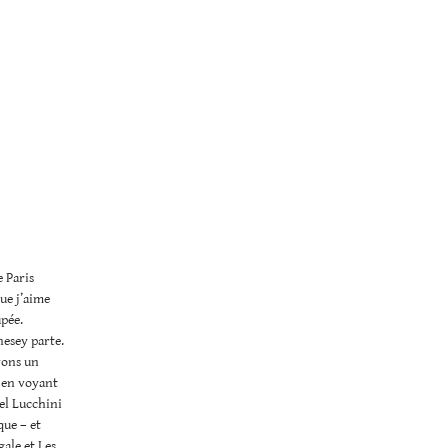
e Paris
ue j’aime
upée.
nesey parte.
vons un
t en voyant
uel Lucchini
ue – et
gale et Les