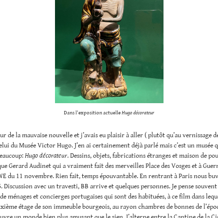
Dans l’exposition actuelle
Hugo décorateur
our de la mauvaise nouvelle et j’avais eu plaisir à aller ( plutôt qu’au vernissage d
celui du Musée Victor Hugo. J’en ai certainement déjà parlé mais c’est un musée q
eaucoup:
Hugo décorateur
. Dessins, objets, fabrications étranges et maison de po
 Gerard Audinet qui a vraiment fait des merveilles Place des Vosges et à Guer
WE du 11 novembre. Rien fait, temps épouvantable. En rentrant à Paris nous bu
. Discussion avec un travesti, BB arrive et quelques personnes. Je pense souven
de ménages et concierges portugaises qui sont des habituées, à ce film dans leq
ixième étage de son immeuble bourgeois, au rayon chambres de bonnes de l’époq
ouvre un monde bien plus amusant que le sien. J’alterne entre la Cantine de la Ci