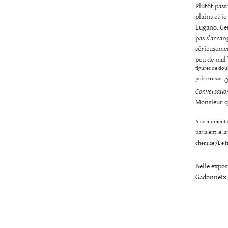
Plutôt pass
plains et j
Lugano. Gen
pas s’arran
sérieusemen
peu de mal
figures de dou
poète russe.
O
Conversatio
Monsieur qu
A ce moment de
parlaient le la
chemise /L e 
Belle expo
Gadonneix