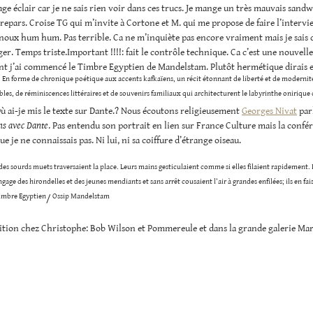
age éclair car je ne sais rien voir dans ces trucs. Je mange un très mauvais sand
e repars. Croise TG qui m’invite à Cortone et M. qui me propose de faire l’intervi
oux hum hum. Pas terrible. Ca ne m’inquiète pas encore vraiment mais je sais 
ger. Temps triste.Important !!!!: fait le contrôle technique. Ca c’est une nouvelle
t j’ai commencé le Timbre Egyptien de Mandelstam. Plutôt hermétique dirais et
: En forme de chronique poétique aux accents kafkaïens, un récit étonnant de liberté et de modernit
bles, de réminiscences littéraires et de souvenirs familiaux qui architecturent le labyrinthe onirique
ù ai-je mis le texte sur Dante.? Nous écoutons religieusement
Georges Nivat
par
ns avec Dante
. Pas entendu son portrait en lien sur France Culture mais la confé
e je ne connaissais pas. Ni lui, ni sa coiffure d’étrange oiseau.
s sourds muets traversaient la place. Leurs mains gesticulaient comme si elles filaient rapidement. 
ngage des hirondelles et des jeunes mendiants et sans arrêt cousaient l’air à grandes enfilées; ils en fa
timbre Egyptien
Ossip Mandelstam
/
sition chez Christophe: Bob Wilson et Pommereule et dans la grande galerie Ma