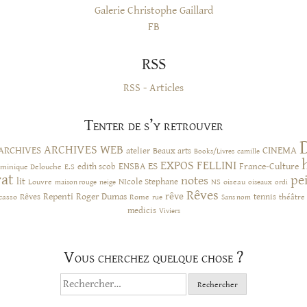
Galerie Christophe Gaillard
FB
RSS
RSS - Articles
Tenter de s’y retrouver
ARCHIVES WEB
ARCHIVES
CINEMA
atelier
Beaux arts
Books/Livres
camille
EXPOS
FELLINI
ES
ENSBA
France-Culture
minique Delouche
edith scob
E.S
rat
pe
notes
lit
NIcole Stephane
NS
Louvre
neige
oiseau
maison rouge
oiseaux
ordi
Rêves
rêve
Rêves
Repenti
Roger Dumas
casso
Rome
tennis
rue
Sans nom
théâtre
medicis
Viviers
Vous cherchez quelque chose ?
Rechercher :