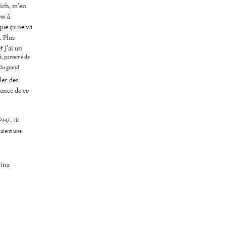
wich, m’en
ew à
que ça ne va
. Plus
 j’ai un
é, parsemé de
 du grand
ler des
rence de ce
P44/… Ils
isaient une
rina