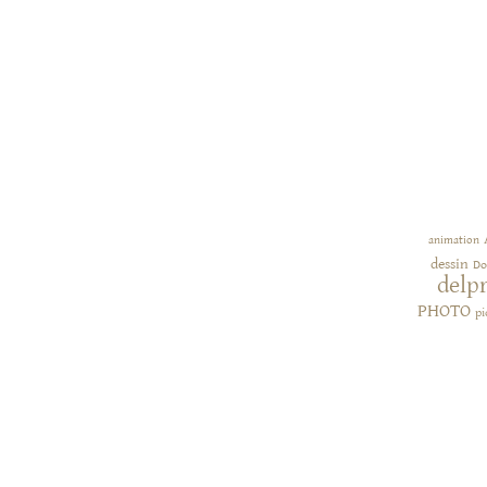
animation
dessin
Do
delp
PHOTO
pi