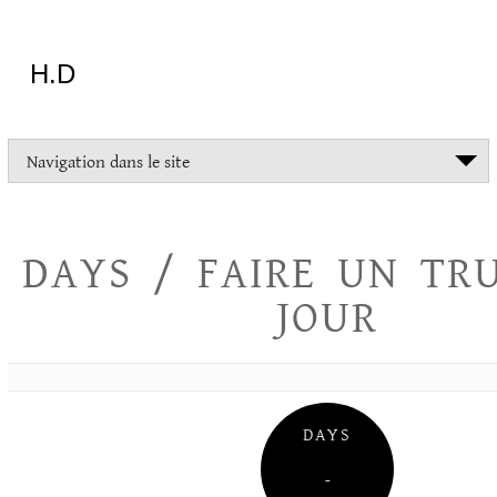
Aller
au
contenu
H.D
"Dans
Navigation dans le site
la
vie
on
devrait
DAYS / FAIRE UN TR
tout
essayer
JOUR
sauf
l'inceste
et
la
danse
folklorique"
DAYS
Christopher
Lee
–