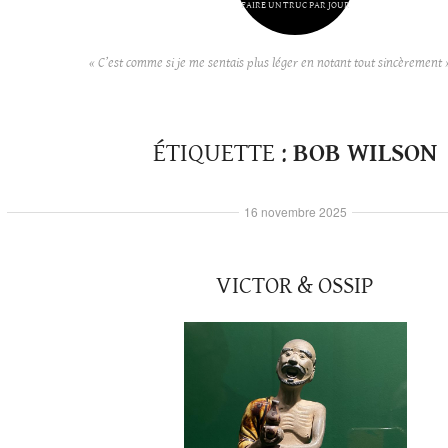
FAIRE UN TRUC PAR JOUR
« C’est comme si je me sentais plus léger en notant tout sincèrement 
ÉTIQUETTE :
BOB WILSON
16 novembre 2025
VICTOR & OSSIP