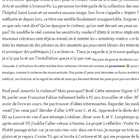
Arts et sociétés à Science Po. La personne invitée parle de la collection des mo
l’hôpital Saint Louis et ne montre aucune image. Son livre s’appelle «
Soigner l
méfiante et depuis lors, ce titre me semble finalement insupportable. Soigner
ce que cela veut dire? Qu’on épargne le visiteur, qu’on met devant ses yeux un f
pas? On modifie le réel comme les sensitivity readers? (
Dans le secteur anglo-sax
nouveaux relecteurs sont déjà au travail, on le nomme les « sensitivity readers » et l
dans les manuscrits des phrases ou des situations qui pourraient blesser des minorit
et provoquer des polémiques.)
Ca m’énerve . Tiens je regarde si je trouve quelque
je n’ai pas lu et sur l’installation que je n’ai pas vue:
Des pans de gaze et de dessins sur
chaussée. L’utilisation de cette matière dans certaines vitrines est comme un
pansement
pour
a
moulages
, comme la violence des maux endurés. Dix paires d’yeux sont dessinées au fusain matérialis
médical, son histoire, et le regard de celles et ceux qui devaient fermer les yeux pour pouvoir être 
Pouf pouf. Amortir la violence? Mais pourquoi? Bref. Cette semaine: Signer à l
M, parler avec Françoise Fabian tellement belle à 92 ans, travailler et râler. 
avoir de livre en cours. Ne pas trouver d’idées interessantes. Regarder les mod
veux? J’en veux pas?. Décider d’aller à NY avec C. et AL. Apprendre le décès de
DG au Louvre en vue d’une estampe à réaliser, diner avec E. et V. Longtemps que
après minuit !!!! J’oublie l’aller-retour à Nantes. Le projet à réfléchir. Visite 
Plutôt passage éclair car je ne sais rien voir dans ces trucs. Je mange un très
plains et je repars. Croise TG qui m’invite à Cortone et M. qui me propose de fa