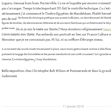
Lugano. Genoux hum hum. Pas terrible. Ca ne m’inquiète pas encore vraiment m
pas s’arranger. Temps triste.Important !!!!: fait le contrôle technique. Ca c’est
sérieusement j’ai commencé le Timbre Egyptien de Mandelstam. Plutôt hermétiq
: En forme de chronique poétique aux accents kafkaïens, un récit étonnant de libert
peu de mal
figures de doubles, de réminiscences littéraires et de souvenirs familiaux qui architecturent le lab
poète russe.
Où ai-je mis le texte sur Dante.? Nous écoutons religieusement
Georg
Conversations avec Dante
. Pas entendu son portrait en lien sur France Culture m
Monsieur que je ne connaissais pas. Ni lui, ni sa coiffure d’étrange oiseau.
A ce moment des sourds muets traversaient la place. Leurs mains gesticulaient comme si elles filai
parlaient le langage des hirondelles et des jeunes mendiants et sans arrêt cousaient l’air à grandes enf
chemise /L e timbre Egyptien
Ossip Mandelstam
/
Belle exposition chez Christophe: Bob Wilson et Pommereule et dans la grand
Gadonneix
11 janvier 2019