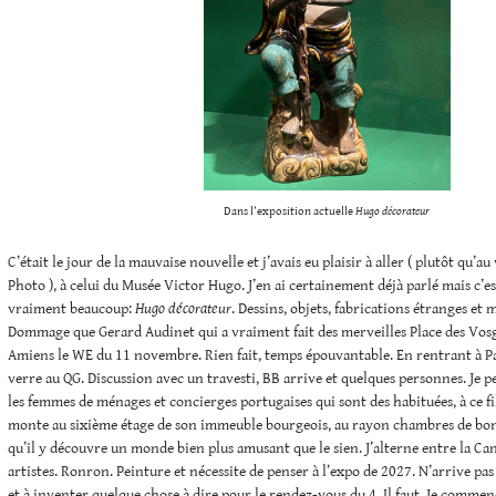
Dans l’exposition actuelle
Hugo décorateur
C’était le jour de la mauvaise nouvelle et j’avais eu plaisir à aller ( plutôt qu’au
Photo ), à celui du Musée Victor Hugo. J’en ai certainement déjà parlé mais c’e
vraiment beaucoup:
Hugo décorateur
. Dessins, objets, fabrications étranges et
Dommage que Gerard Audinet qui a vraiment fait des merveilles Place des Vosg
Amiens le WE du 11 novembre. Rien fait, temps épouvantable. En rentrant à P
verre au QG. Discussion avec un travesti, BB arrive et quelques personnes. Je 
les femmes de ménages et concierges portugaises qui sont des habituées, à ce f
monte au sixième étage de son immeuble bourgeois, au rayon chambres de bon
qu’il y découvre un monde bien plus amusant que le sien. J’alterne entre la Can
artistes. Ronron. Peinture et nécessite de penser à l’expo de 2027. N’arrive p
et à inventer quelque chose à dire pour le rendez-vous du 4. Il faut. Je comm