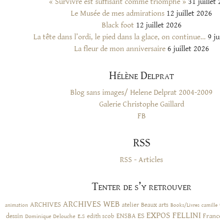
« Survivre est suffisant comme triomphe »
31 juillet
Le Musée de mes admirations
12 juillet 2026
Black foot
12 juillet 2026
La tête dans l’ordi, le pied dans la glace, on continue…
9 ju
La fleur de mon anniversaire
6 juillet 2026
Hélène Delprat
Blog sans images/ Helene Delprat 2004-2009
Galerie Christophe Gaillard
FB
RSS
RSS - Articles
Tenter de s’y retrouver
ARCHIVES WEB
ARCHIVES
atelier
Beaux arts
animation
Books/Livres
camille
EXPOS
FELLINI
ES
dessin
ENSBA
Franc
Dominique Delouche
edith scob
E.S