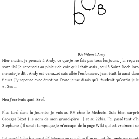
Bob Wilson à Andy
Hier matin, je pensais à Andy, ce que je ne fais pas tous les jours. J’ai reçu s
sont-ils? Je repensais au plaisir de voir qu’il était assis , seul à Saint-Roch lor
me suis-je dit , Andy est venu…et suis allée l’embrasser. Jean était là aussi dan
fleurs. J’y repense avec émotion. Donc je me disais qu’il faudrait qu’enfin je l
« . Ses …
Heu j’écrivais quoi. Bref.
Plus tard dans la journée, je vais au RV chez le Médecin. Suis bien surpr
Georges Bizet ( le nom de mon grand-père ! ) et au 22bis. J’ai passé tant d’
Stephane .( Il serait temps que je m’occupe de la page Wiki qui est vraiment s
J’ai passé là des heures si délicieuses en vue d’un film qui est fini mais pas mon