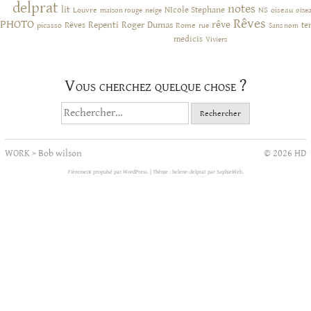
delprat
notes
lit
NIcole Stephane
NS
Louvre
neige
oiseau
maison rouge
oise
Rêves
PHOTO
rêve
Rêves
Repenti
Roger Dumas
picasso
Rome
te
rue
Sans nom
medicis
Viviers
Vous cherchez quelque chose ?
Rechercher :
WORK
>
Bob wilson
© 2026 HD
Fièrement propulsé par WordPress.
|
Thème : helene-delprat par
SophieWeb
.