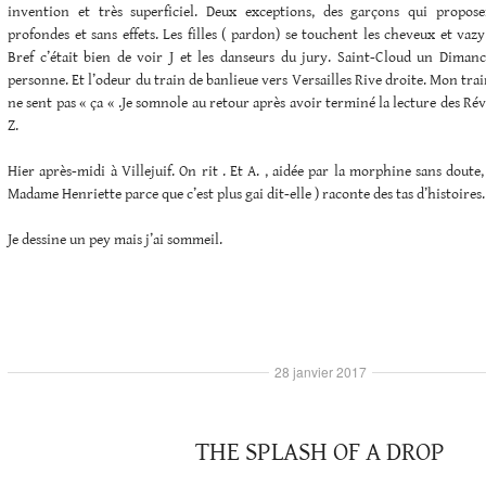
invention et très superficiel. Deux exceptions, des garçons qui propose
profondes et sans effets. Les filles ( pardon) se touchent les cheveux et vazy
Bref c’était bien de voir J et les danseurs du jury. Saint-Cloud un Diman
personne. Et l’odeur du train de banlieue vers Versailles Rive droite. Mon tra
ne sent pas « ça « .Je somnole au retour après avoir terminé la lecture des Rév
Z.
Hier après-midi à Villejuif. On rit . Et A. , aidée par la morphine sans doute,
Madame Henriette parce que c’est plus gai dit-elle ) raconte des tas d’histoires.
Je dessine un pey mais j’ai sommeil.
28 janvier 2017
THE SPLASH OF A DROP