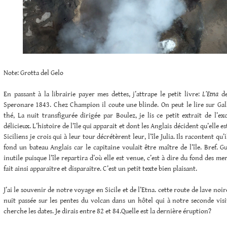
Note: Grotta del Gelo
En passant à la librairie payer mes dettes, j’attrape le petit livre:
L’Etna
de
Speronare 1843. Chez Champion il coute une blinde. On peut le lire sur Gal
thé, La nuit transfigurée dirigée par Boulez, je lis ce petit extrait de l’exc
délicieux. L’histoire de l’île qui apparait et dont les Anglais décident qu’elle est
Siciliens je crois qui à leur tour décrétèrent leur, l’île Julia. Ils racontent qu
fond un bateau Anglais car le capitaine voulait être maître de l’île. Bref. 
inutile puisque l’île repartira d’où elle est venue, c’est à dire du fond des mer
fait ainsi apparaitre et disparaitre. C’est un petit texte bien plaisant.
J’ai le souvenir de notre voyage en Sicile et de l’Etna. cette route de lave noi
nuit passée sur les pentes du volcan dans un hôtel qui à notre seconde visit
cherche les dates. Je dirais entre 82 et 84.Quelle est la dernière éruption?