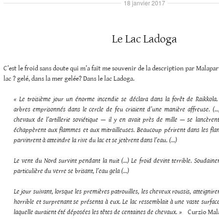
18 janvier 2017
Le Lac Ladoga
C’est le froid sans doute qui m’a fait me souvenir de la description par Malapa
lac ? gelé, dans la mer gelée? Dans le lac Ladoga.
« Le troisième jour un énorme incendie se déclara dans la forêt de Raikkol
arbres emprisonnés dans le
cercle de feu criaient d’une manière affreuse. (…
chevaux de l’artillerie soviétique — il y en avait près de mille — se lancèren
échappèrent aux flammes et aux mitrailleuses. Beaucoup périrent dans les fla
parvinrent à atteindre la rive du lac et se jetèrent dans l’eau. (…)
Le vent du Nord survint pendant la nuit (…) Le froid devint terrible. Soudaine
particulière du verre se brisant, l’eau gela (…)
Le jour suivant, lorsque les premières patrouilles, les cheveux roussis, atteigniren
horrible et surprenant se présenta à eux. Le lac ressemblait à une vaste surfa
laquelle auraient été déposées les têtes de centaines de chevaux. »
Curzio Mal