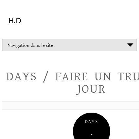
Aller
au
contenu
H.D
"Dans
Navigation dans le site
la
vie
on
devrait
DAYS / FAIRE UN TR
tout
essayer
JOUR
sauf
l'inceste
et
la
danse
folklorique"
DAYS
Christopher
Lee
–