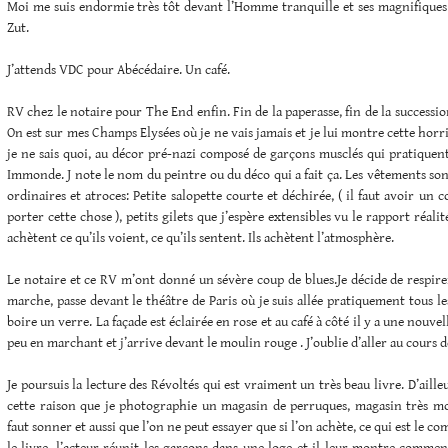
Moi me suis endormie très tôt devant l’Homme tranquille et ses magnifiques 
Zut.
J’attends VDC pour Abécédaire. Un café.
RV chez le notaire pour The End enfin. Fin de la paperasse, fin de la successi
On est sur mes Champs Elysées où je ne vais jamais et je lui montre cette hor
je ne sais quoi, au décor pré-nazi composé de garçons musclés qui pratiquent 
Immonde. J note le nom du peintre ou du déco qui a fait ça. Les vêtements son
ordinaires et atroces: Petite salopette courte et déchirée, ( il faut avoir un
porter cette chose ), petits gilets que j’espère extensibles vu le rapport réalit
achètent ce qu’ils voient, ce qu’ils sentent. Ils achètent l’atmosphère.
Le notaire et ce RV m’ont donné un sévère coup de blues.Je décide de respirer 
marche, passe devant le théâtre de Paris où je suis allée pratiquement tous le
boire un verre. La façade est éclairée en rose et au café à côté il y a une nouve
peu en marchant et j’arrive devant le moulin rouge . J’oublie d’aller au cours de
Je poursuis la lecture des Révoltés qui est vraiment un très beau livre. D’aille
cette raison que je photographie un magasin de perruques, magasin très moch
faut sonner et aussi que l’on ne peut essayer que si l’on achète, ce qui est le c