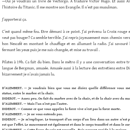
—Oui je voudrais un livre de Vectorgo. A traduire Victor Hugo. Et aussi A
l’histoire du Titanic. Il me montre son Evangile. Il n’est pas musulman.
J’apporterai ça.
C’est quand même fou. Etre démuni à ce point. J’ai prévenu la Croix rouge 
veut pas bouger? Ca semble terrible. J’ai repris joyeusement mon chemin vers l
bon Nescafé en montant le chauffage et en allumant la radio. J’ai savouré
fermant les yeux puis je me suis changée, et mise au travail .
Pilates à 19h. Ca fait du bien. Dans le métro il y a une conversation entre tr
langue de Bergman, amusée. Amusée aussi à la lecture des entretiens entre D
bizarrement je n’avais jamais lu.
D’ALEMBERT. — Je voudrais bien que vous me disiez quelle différence vous me
statue, entre le marbre et la chair.
DIDEROT. — Assez peu. On fait du marbre avec de la chair, et de la chair avec du ma
D’ALEMBERT. — Mais l’un n’est pas l’autre.
DIDEROT. — Comme ce que vous appelez la force vive n’est pas la force morte.
D’ALEMBERT. — Je ne vous entends pas.
DIDEROT. — Je m’explique. Le transport d’un corps d’un lieu dans un autre n’est 
est que l’effet. Le mouvement est également et dans le corps transféré et dans le co
D’ALEMBERT. — Cette façon de voir est nouvelle. Puis passage rapide à la maison