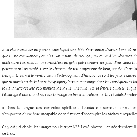
« La ville natale est un porche sous lequel une idée t’est venue; c’est un banc où tu 
que tu ne comprenais pas. C’est un instant de vertige , au cours d’un plongeon da
antérieure t’es soudain apparue.C’est un galet poli retrouvé au fond d’un vieux tiro
pourquoi tu l’as gardé. C’est le chapeau de ton professeur de latin, souillé d’une l
trac qui te serrait le ventre avant l’interrogation d’histoire; ce sont les jeux bizarr
que tu aurais eu de la honte à expliquer;c’est un mensonge dont les conséquences h
toute ta vie;c’est une voix montant de la rue, une nuit , par ta fenêtre ouverte, et que
l’éclairage d’une chambre, c’est la frange au bas d’un rideau… «
Les révoltés
Sandor
« Dans la langue des écrivains spirituels, l’
acedia
est surtout l’ennui e
s’emparent d’une âme incapable de se fixer et d’accomplir les tâches auxquelles 
Ca y est j’ai choisi les images pou le sujet N°2: Les 8 photos. l’année dernière il
ce truc.