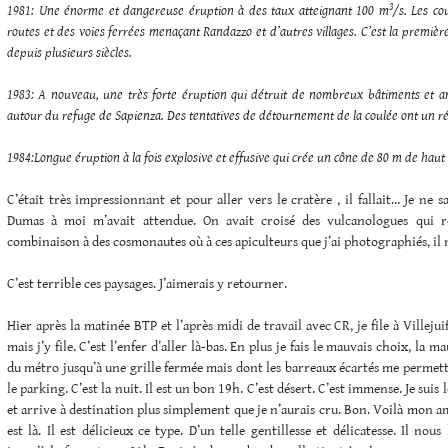
3
1981: Une énorme et dangereuse éruption à des taux atteignant
100 m
/s. Les co
routes et des voies ferrées menaçant Randazzo et d’autres villages. C’est la premièr
depuis plusieurs siècles.
1983: A nouveau, une très forte éruption qui détruit de nombreux bâtiments et 
autour du refuge de Sapienza. Des tentatives de détournement de la coulée ont un rés
1984:Longue éruption à la fois explosive et effusive qui crée un cône de
80 m
de haut 
C’était très impressionnant et pour aller vers le cratère , il fallait… Je ne s
Dumas à moi m’avait attendue. On avait croisé des vulcanologues qui r
combinaison à des cosmonautes où à ces apiculteurs que j’ai photographiés, il n
C’est terrible ces paysages. J’aimerais y retourner.
Hier après la matinée BTP et l’après midi de travail avec CR, je file à Villejuif
mais j’y file. C’est l’enfer d’aller là-bas. En plus je fais le mauvais choix, la
du métro jusqu’à une grille fermée mais dont les barreaux écartés me permet
le parking. C’est la nuit. Il est un bon 19h. C’est désert. C’est immense. Je sui
et arrive à destination plus simplement que je n’aurais cru. Bon. Voilà mon am
est là. Il est délicieux ce type. D’un telle gentillesse et délicatesse. Il nou