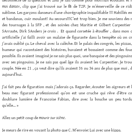
déconnecte de la question et zou! je fais comme pour moi!!!En écoutant et 
moi danser
, clip que j’ai trouvé sur le fB de T2P. Je m’émerveille de ce ridi
sublime. Les garçons danseurs d’une chorégraphie inqualifiable !!! Habillés 
et bandanas, cuir moulant! Au secours!!!C’est trop bien. Je me souviens des 
des tournages à la SFP , et des soirées chez Maritie et Gilbert Carpenti
SArraute, Dirk SAnders je crois . Et quand corsetée à étouffer , dans mon c
artificielle j’ai failli avoir un malaise de figurante dans la tempête où on 
j’avais oublié ça. Le cheval avec la calèche. Et le palais des congrés, les pizza
humeur qui racontaient des histoires, buvaient et bossaient comme des fous.
possible. Ils avaient imaginé je ne sais plus quoi, une banquise et des pingouins
avec ses pingouins. Je ne sais pas quel âge ils avaient les Carpentier. Je tro
couple. Née en 21 , ça veut dire qu’ils avaient 35 ou 36 ans de plus que moi ,
aujourd’hui.
J’ai fait peu de figuration mais j’adorais ça. Regarder, écouter les aigreurs et 
beau mec figurant professionnel qu’on est une cruche qui rêve d’être c
doublure lumière de Francoise Fabian, dire avec la bouche un peu tord
qu’elle… »
Allez un petit coup de
mourir sur scène.
Je meurs de rire en voyant la photo que C. M’envoie: Lui avec une kippa.