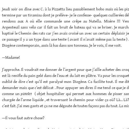
Jeudi soir on dîne avec C. à la Pizzetta lieu passablement bobo mais où les piz
termine par un tiramisu dont je prélève- je le confesse- quelques cuillerées dé
rendons aux A où elle commande une crêpe au Nutella. Misère !!! Vend
Argenteuil sans vélo car il fait un bruit de bateau qui va se briser. Je march
baptisé le Chemin des rats car j’en avais croisé un avec un certain déplaisir je
ce passage il y a un type dans une tente ( avant il n’avait même pas la tente )
Diogène contemporain, assis là bas dans son tonneau. Je le vois, il me voit.
—Madame!
J’approche. Il voudrait me donner de l’argent pour que j’aille acheter des croq
est là renifle du pain gelé dans de l’eau et du lait en plâtre. Va pour les croquett
oublié de dire c’est qu’il est paralysé mon Diogène. Ca facilite tout. Il me d
demander mais que c’est délicat . Pour appuyer ses dires il me tend ce que j
comme un
pistolet
( objet hospitalier qui permet aux hommes de pisser sans
chargée de l’arme liquide , et traversant le chemin pour vider ça où? Là… Là?
c’est fait. J’ai mes gants et ça ne me dégoute de toutes façons pas du tout. La mis
—Il vous faut autre chose?