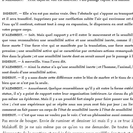
DIDEROT. — Elle n’en est pas moins vraie. Ôtez l’obstacle qui s’oppose au transpor
et il sera transféré. Supprimez par une raréfaction subite l’air qui environne cet
l’eau qu’il contient, entrant tout à coup en expansion, le dispersera en cent mille 
votre propre corps.
D’ALEMBERT. — Soit. Mais quel rapport y a-t-il entre le mouvement et la sensibili
que vous reconnaîtriez une sensibilité active et une sensibilité inerte, comme il
force morte ? Une force vive qui se manifeste par la translation, une force mort
pression ; une sensibilité active qui se caractérise par certaines actions remarquab
être dans la plante ; et une sensibilité inerte dont on serait assuré par le passage à l
DIDEROT. — À merveille. Vous l’avez dit.
D’ALEMBERT. — Ainsi la statue n’a qu’une sensibilité inerte ; et l’homme, l’animal,
sont doués d’une sensibilité active.
DIDEROT. — Il y a sans doute cette différence entre le bloc de marbre et le tissu de
bien que ce n’est pas la seule.
D’ALEMBERT. — Assurément. Quelque ressemblance qu’il y ait entre la forme extér
statue, il n’y a point de rapport entre leur organisation intérieure. Le ciseau du pl
pas même un épiderme. Mais il y a un procédé fort simple pour faire passer une for
vive ; c’est une expérience qui se répète sous nos yeux cent fois par jour ; au li
comment on fait passer un corps de l’état de sensibilité inerte à l’état de sensibilité 
DIDEROT. — C’est que vous ne voulez pas le voir. C’est un phénomène aussi commu
Pas envie de bouger. Envie de ruminer et dessiner ici mais il y a ce truc 
Malakoff. Et je ne sais même pas ce qu’on va me demander. De toutes faç