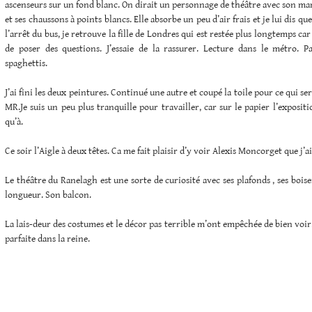
ascenseurs sur un fond blanc. On dirait un personnage de théâtre avec son mant
et ses chaussons à points blancs. Elle absorbe un peu d’air frais et je lui dis q
l’arrêt du bus, je retrouve la fille de Londres qui est restée plus longtemps car 
de poser des questions. J’essaie de la rassurer. Lecture dans le métro. P
spaghettis.
J’ai fini les deux peintures. Continué une autre et coupé la toile pour ce qui se
MR.Je suis un peu plus tranquille pour travailler, car sur le papier l’exposition
qu’à.
Ce soir l’Aigle à deux têtes. Ca me fait plaisir d’y voir Alexis Moncorget que j’a
Le théâtre du Ranelagh est une sorte de curiosité avec ses plafonds , ses boise
longueur. Son balcon.
La lais-deur des costumes et le décor pas terrible m’ont empêchée de bien voir
parfaite dans la reine.