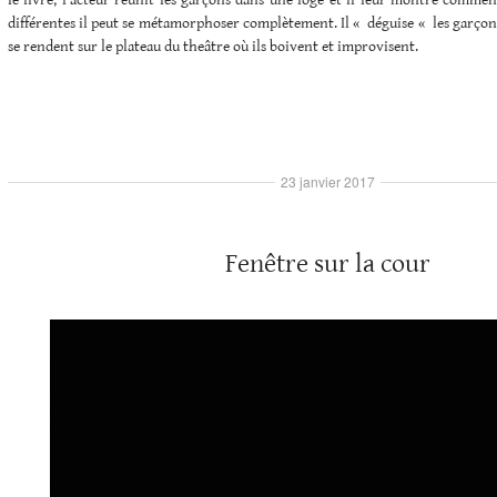
le livre, l’acteur réunit les garçons dans une loge et il leur montre comme
différentes il peut se métamorphoser complètement. Il « déguise « les garçons 
se rendent sur le plateau du theâtre où ils boivent et improvisent.
23 janvier 2017
Fenêtre sur la cour