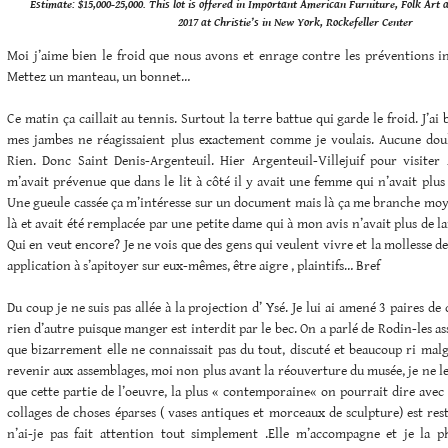
Estimate: $15,000-25,000. This lot is offered in Important American Furniture, Folk Art 
2017 at Christie’s in New York, Rockefeller Center
Moi j’aime bien le froid que nous avons et enrage contre les préventions inf
Mettez un manteau, un bonnet…
Ce matin ça caillait au tennis. Surtout la terre battue qui garde le froid. J’ai 
mes jambes ne réagissaient plus exactement comme je voulais. Aucune dou
Rien. Donc Saint Denis-Argenteuil. Hier Argenteuil-Villejuif pour visiter
m’avait prévenue que dans le lit à côté il y avait une femme qui n’avait plu
Une gueule cassée ça m’intéresse sur un document mais là ça me branche moyen
là et avait été remplacée par une petite dame qui à mon avis n’avait plus de l
Qui en veut encore? Je ne vois que des gens qui veulent vivre et la mollesse de
application à s’apitoyer sur eux-mêmes, être aigre , plaintifs… Bref
Du coup je ne suis pas allée à la projection d’ Ysé. Je lui ai amené 3 paires de 
rien d’autre puisque manger est interdit par le bec. On a parlé de Rodin-les a
que bizarrement elle ne connaissait pas du tout, discuté et beaucoup ri malg
revenir aux assemblages, moi non plus avant la réouverture du musée, je ne les
que cette partie de l’oeuvre, la plus « contemporaine« on pourrait dire avec
collages de choses éparses ( vases antiques et morceaux de sculpture) est rest
n’ai-je pas fait attention tout simplement .Elle m’accompagne et je la 