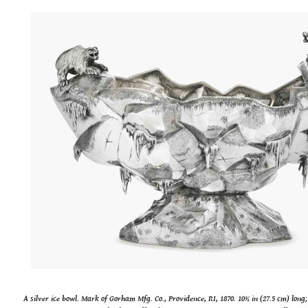
A silver ice bowl. Mark of Gorham Mfg. Co., Providence, RI, 1870. 10¾ in (27.5 cm) long; 