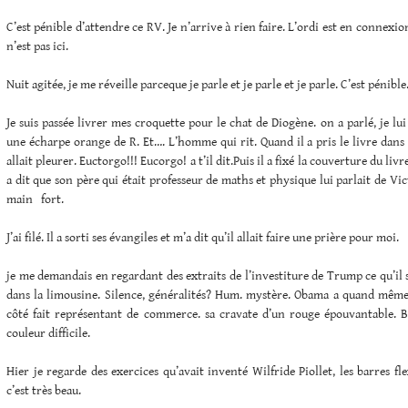
C’est pénible d’attendre ce RV. Je n’arrive à rien faire. L’ordi est en connexio
n’est pas ici.
Nuit agitée, je me réveille parceque je parle et je parle et je parle. C’est pénible
Je suis passée livrer mes croquette pour le chat de Diogène. on a parlé, je lui 
une écharpe orange de R. Et…. L’homme qui rit. Quand il a pris le livre dans s
allait pleurer. Euctorgo!!! Eucorgo! a t’il dit.Puis il a fixé la couverture du livre
a dit que son père qui était professeur de maths et physique lui parlait de Vic
main fort.
J’ai filé. Il a sorti ses évangiles et m’a dit qu’il allait faire une prière pour moi.
je me demandais en regardant des extraits de l’investiture de Trump ce qu’il 
dans la limousine. Silence, généralités? Hum. mystère. Obama a quand même 
côté fait représentant de commerce. sa cravate d’un rouge épouvantable. B
couleur difficile.
Hier je regarde des exercices qu’avait inventé Wilfride Piollet, les barres flex
c’est très beau.