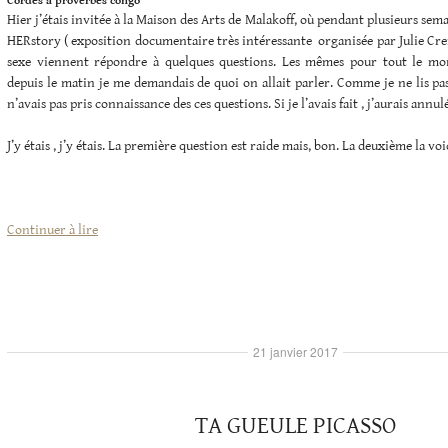
Cordes à proverbes congo
Hier j’étais invitée à la Maison des Arts de Malakoff, où pendant plusieurs sem
HERstory ( exposition documentaire très intéressante organisée par Julie Crenn
sexe viennent répondre à quelques questions. Les mêmes pour tout le m
depuis le matin je me demandais de quoi on allait parler. Comme je ne lis pas
n’avais pas pris connaissance des ces questions. Si je l’avais fait , j’aurais ann
J’y étais , j’y étais. La première question est raide mais, bon. La deuxième la voi
« VOITUREZ
Continuer à lire
MOI
ICI… »
21 janvier 2017
TA GUEULE PICASSO