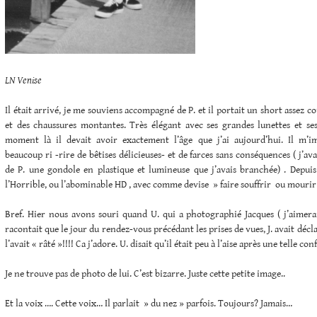
LN Venise
Il était arrivé, je me souviens accompagné de P. et il portait un short assez cou
et des chaussures montantes. Très élégant avec ses grandes lunettes et se
moment là il devait avoir exactement l’âge que j’ai aujourd’hui. Il m’i
beaucoup ri -rire de bêtises délicieuses- et de farces sans conséquences ( j’avai
de P. une gondole en plastique et lumineuse que j’avais branchée) . Depu
l’Horrible, ou l’abominable HD , avec comme devise » faire souffrir ou mourir
Bref. Hier nous avons souri quand U. qui a photographié Jacques ( j’aimerai
racontait que le jour du rendez-vous précédant les prises de vues, J. avait décl
l’avait « râté »!!!! Ca j’adore. U. disait qu’il était peu à l’aise après une telle con
Je ne trouve pas de photo de lui. C’est bizarre. Juste cette petite image..
Et la voix …. Cette voix… Il parlait » du nez » parfois. Toujours? Jamais…