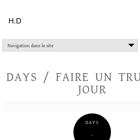
Aller
au
contenu
H.D
"Dans
Navigation dans le site
la
vie
on
devrait
DAYS / FAIRE UN TR
tout
essayer
JOUR
sauf
l'inceste
et
la
danse
folklorique"
DAYS
Christopher
Lee
–