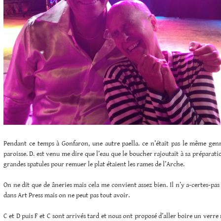
Pendant ce temps à Gonfaron, une autre paella. ce n’était pas le même genre
paroisse. D. est venu me dire que l’eau que le boucher rajoutait à sa préparatio
grandes spatules pour remuer le plat étaient les rames de l’Arche.
On ne dit que de âneries mais cela me convient assez bien. Il n’y a-certes-pas
dans Art Press mais on ne peut pas tout avoir.
C et D puis F et C sont arrivés tard et nous ont proposé d’aller boire un verre