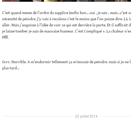
C’est quand meme de l’ordre du supplice (enfin bon… oui , je sais , mais…c’est 
nécessité de peindre. J’y vais à reculons c’est le moins que l’on puisse dire. Là. 
aller. Mais j’angoisse à l’idée de voir ce qui est derrière la porte. Et il suffirait 
je laisse tomber je suis de mauvaise humeur. C’est Compliqué ». La chaleur n’es
Pfff.
Grrr. Horrible. A m’endormir tellement ça m’ennuie de peindre. mais si je ne le 
plus tard…
22 juillet 2014