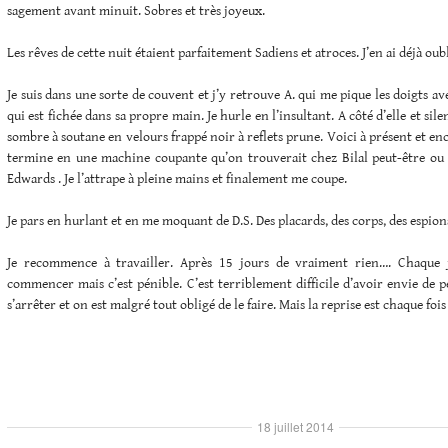
sagement avant minuit. Sobres et très joyeux.
Les rêves de cette nuit étaient parfaitement Sadiens et atroces. J’en ai déjà oubli
Je suis dans une sorte de couvent et j’y retrouve A. qui me pique les doigts a
qui est fichée dans sa propre main. Je hurle en l’insultant. A côté d’elle et sil
sombre à soutane en velours frappé noir à reflets prune. Voici à présent et en
termine en une machine coupante qu’on trouverait chez Bilal peut-être ou
Edwards . Je l’attrape à pleine mains et finalement me coupe.
Je pars en hurlant et en me moquant de D.S. Des placards, des corps, des espio
Je recommence à travailler. Après 15 jours de vraiment rien…. Chaque 
commencer mais c’est pénible. C’est terriblement difficile d’avoir envie de pe
s’arrêter et on est malgré tout obligé de le faire. Mais la reprise est chaque foi
18 juillet 2014