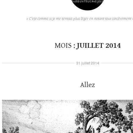
FAIRE UN TRUC PAR JOUR
« C’est comme si je me sentais plus léger en notant tout sincèrement 
MOIS :
JUILLET 2014
31 juillet 2014
Allez