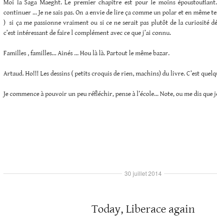
Moi la Saga Maeght. Le premier chapitre est pour le moins époustouflant
continuer … Je ne sais pas. On a envie de lire ça comme un polar et en même tem
) si ça me passionne vraiment ou si ce ne serait pas plutôt de la curiosité
c’est intéressant de faire l complément avec ce que j’ai connu.
Familles , familles… Ainés … Hou là là. Partout le même bazar.
Artaud. Ho!!! Les dessins ( petits croquis de rien, machins) du livre. C’est que
Je commence à pouvoir un peu réfléchir, pense à l’école… Note, ou me dis que j
30 juillet 2014
Today, Liberace again