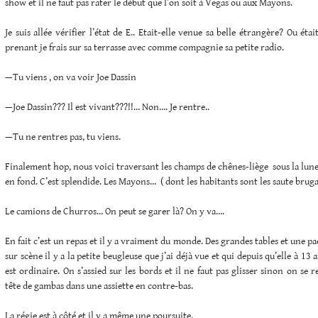
show et il ne faut pas rater le début que l’on soit à Vegas ou aux Mayons.
Je suis allée vérifier l’état de E.. Etait-elle venue sa belle étrangère? Ou était-i
prenant je frais sur sa terrasse avec comme compagnie sa petite radio.
—Tu viens , on va voir Joe Dassin
—Joe Dassin??? Il est vivant???!!… Non…. Je rentre..
—Tu ne rentres pas, tu viens.
Finalement hop, nous voici traversant les champs de chênes-liège sous la lu
en fond. C’est splendide. Les Mayons… ( dont les habitants sont les saute bruga
Le camions de Churros… On peut se garer là? On y va….
En fait c’est un repas et il y a vraiment du monde. Des grandes tables et une pae
sur scène il y a la petite beugleuse que j’ai déjà vue et qui depuis qu’elle à 13 
est ordinaire. On s’assied sur les bords et il ne faut pas glisser sinon on se 
tête de gambas dans une assiette en contre-bas.
La régie est à côté et il y a même une poursuite.