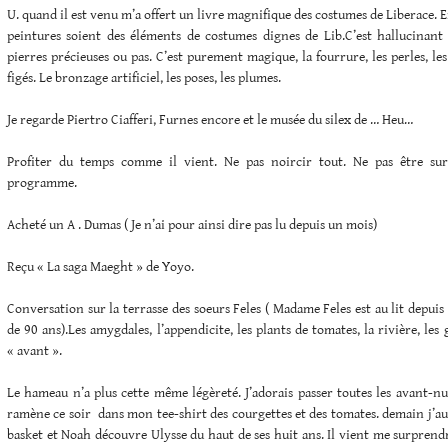
U. quand il est venu m’a offert un livre magnifique des costumes de Liberace. E
peintures soient des éléments de costumes dignes de Lib.C’est hallucinant 
pierres précieuses ou pas. C’est purement magique, la fourrure, les perles, les
figés. Le bronzage artificiel, les poses, les plumes.
Je regarde Piertro Ciafferi, Furnes encore et le musée du silex de … Heu…
Profiter du temps comme il vient. Ne pas noircir tout. Ne pas être su
programme.
Acheté un A . Dumas ( Je n’ai pour ainsi dire pas lu depuis un mois)
Reçu « La saga Maeght » de Yoyo.
Conversation sur la terrasse des soeurs Feles ( Madame Feles est au lit depuis
de 90 ans).Les amygdales, l’appendicite, les plants de tomates, la rivière, les g
« avant ».
Le hameau n’a plus cette même légèreté. J’adorais passer toutes les avant-nuit
ramène ce soir dans mon tee-shirt des courgettes et des tomates. demain j’aura
basket et Noah découvre Ulysse du haut de ses huit ans. Il vient me surprendr