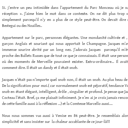
Si. j’entre un peu intimidée dans l’appartement du Parc Monceau où je s
réception ». J’aime bien le mot dans ce contexte. On ne dit plus trop 
simplement parcequ’il n’y en a plus de ce style peut-être. On devait dire
r
Bestegui ou des Noailles..
Appartement sur le parc, personnes élégantes. Une mondanité cultivée et , 
garçon Anglais et souriant qui nous apportait le Champagne. Jacques m’av
immense sourire abrité par un long nez. J’adorais Jacques parcequ’il m’
proche des Ballets Russes que de tout ce que je connaissais. Il était une pers
où des moments de Merveille pouvaient exister. Extra-ordinaire… Il avait
comment dire. Il était un dandy et il était snob.
Jacques n’était pas n’importe quel snob non, il était un snob. Au plus beau de
De la signification pour moi.( car normalement snob est péjoratif, tendance V
snob en étant élégant, intelligent, drôle , singulier et profond. Je pense que 
Cocteau l’était. Bref, ça me plaisait infiniment. Je n’en ai je crois jamais renco
de cette famille aussi à la réflexion …) et la Comtesse Marcello aussi….
Nous nous sommes vus aussi à Venise en 86 peut-être. Je ressemblais alo
simplicité! et sans insister sur la chaleur accablante de ce jour-là!!!