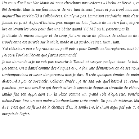
Un coup d’oeil sur Var Matin où nous cherchons nos vedettes « Hachu et Hervé », c
0% dentelle. Mais ils me font mourir de rire tant ils sont ( assez et pas trop) mauvais.
aujourd’hui corrida (?) à Collobrières. On n’y va pas. La maison est fraîche mais c’est b
Jamais vu ça ici. Aujourd’hui des gros nuages au loin. J’essaie de ne rien faire, et p
lire en levant les yeux pour dire une bêtise quand Y,C,M.T ou U. passent par là.
Je décide de mieux manger et du coup j’ai une envie de gâteaux de crème et de 
tropézienne est arrivée sur la table, made in La garde-Freinet. Hum Hum.
Ysé réécrit un peu « la princesse au petit pois » pour Camille et l’enregistrera tout à l
J’ai sorti l’ordi et l’écran que j’avais commandé.
Je me demande si je ne vais pas ressortir le Tatoué et essayer quelque chose.
Le bal.
personne. On a dansé comme des dingues et C. a fait une démonstration de ses nouv
contemporaines et assez dangereuses dois-je dire. Il crée quelques émules de moin
abasourdis par ce spectacle. Collision évitée , je ne sais par quel hasard et ret
planètes , par une sorcière qui devait suivre le spectacle depuis sa citrouille de video 
Emilio fait son apparition sur la place comme un grand rôle d’opérette. Poncho
même.Peut- être un peu moins d’enthousiasme cette année. Un peu de tristesse. Mai
dire, c’est que les fleurs de la chemise d’U., le sombrero, le rhum ingurgité par Y, 
ont fait de l’effet.