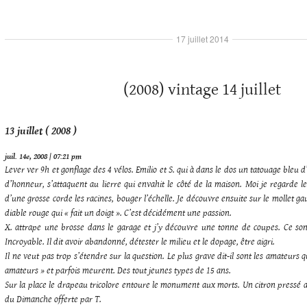
17 juillet 2014
(2008) vintage 14 juillet
13 juillet ( 2008 )
juil. 14e, 2008 | 07:21 pm
Lever ver 9h et gonflage des 4 vélos. Emilio et S. qui à dans le dos un tatouage bleu 
d’honneur, s’attaquent au lierre qui envahit le côté de la maison. Moi je regarde l
d’une grosse corde les racines, bouger l’échelle. Je découvre ensuite sur le mollet g
diable rouge qui « fait un doigt ». C’est décidément une passion.
X. attrape une brosse dans le garage et j’y découvre une tonne de coupes. Ce sont 
Incroyable. Il dit avoir abandonné, détester le milieu et le dopage, être aigri.
Il ne veut pas trop s’étendre sur la question. Le plus grave dit-il sont les amateur
amateurs » et parfois meurent. Des tout jeunes types de 15 ans.
Sur la place le drapeau tricolore entoure le monument aux morts. Un citron pressé av
du Dimanche offerte par T.