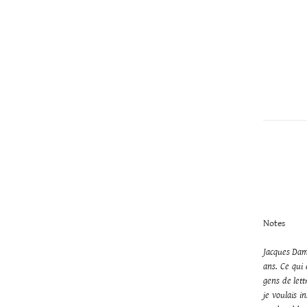
Christopher
Lee
Notes
Jacques Dama
ans. Ce qui 
gens de let
je voulais i