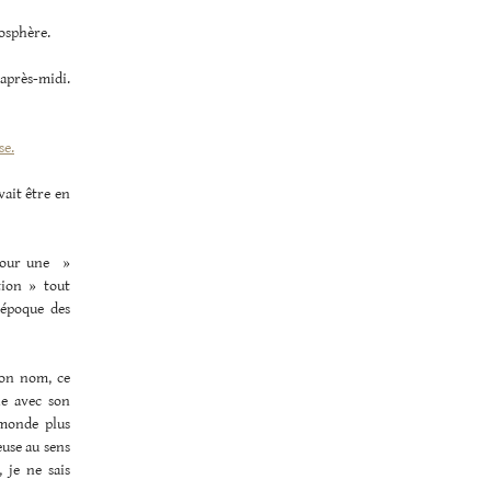
mosphère.
 après-midi.
se.
vait être en
 pour une »
tion » tout
’époque des
son nom, ce
ie avec son
 monde plus
euse au sens
 je ne sais