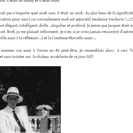
e. Il était un dandy et il était snob.
tait pas n’importe quel snob non, il était un snob. Au plus beau de la significa
fication pour moi.( car normalement snob est péjoratif, tendance Verdurin !…) 
nt élégant, intelligent, drôle , singulier et profond. Je pense que Jacques était
ait. Bref, ça me plaisait infiniment. Je n’en ai je crois jamais rencontré d’autres.
mille aussi à la réflexion …) et la Comtesse Marcello aussi….
sommes vus aussi à Venise en 86 peut-être. Je ressemblais alors à ceci. T
et sans insister sur la chaleur accablante de ce jour-là!!!