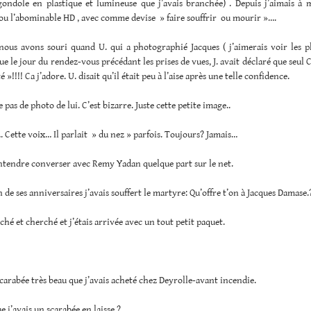
gondole en plastique et lumineuse que j’avais branchée) . Depuis j’aimais 
 ou l’abominable HD , avec comme devise » faire souffrir ou mourir »….
 nous avons souri quand U. qui a photographié Jacques ( j’aimerais voir les p
ue le jour du rendez-vous précédant les prises de vues, J. avait déclaré que seul 
té »!!!! Ca j’adore. U. disait qu’il était peu à l’aise après une telle confidence.
 pas de photo de lui. C’est bizarre. Juste cette petite image..
…. Cette voix… Il parlait » du nez » parfois. Toujours? Jamais…
ntendre converser avec Remy Yadan quelque part sur le net.
n de ses anniversaires j’avais souffert le martyre: Qu’offre t’on à Jacques Damase.
rché et cherché et j’étais arrivée avec un tout petit paquet.
scarabée très beau que j’avais acheté chez Deyrolle-avant incendie.
e j’avais un scarabée en laisse.?