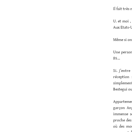
Il fait très
U. et moi ,
Aux Etats-
Même si on 
Une personn
85…
Si. j’entr
réception 
simplement
Bestegui ou
Appartemen
garçon Ang
immense so
proche des 
où des mom