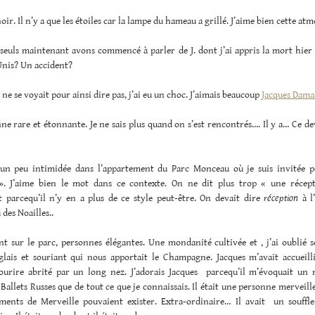
 noir. Il n’y a que les étoiles car la lampe du hameau a grillé. J’aime bien cette at
 seuls maintenant avons commencé à parler de J. dont j’ai appris la mort hier
Unis? Un accident?
ne se voyait pour ainsi dire pas, j’ai eu un choc. J’aimais beaucoup
Jacques Dama
e rare et étonnante. Je ne sais plus quand on s’est rencontrés…. Il y a… Ce de
e un peu intimidée dans l’appartement du Parc Monceau où je suis invitée
». J’aime bien le mot dans ce contexte. On ne dit plus trop « une récep
 parcequ’il n’y en a plus de ce style peut-être. On devait dire
réception
à l
 des Noailles..
t sur le parc, personnes élégantes. Une mondanité cultivée et , j’ai oublié 
lais et souriant qui nous apportait le Champagne. Jacques m’avait accueill
urire abrité par un long nez. J’adorais Jacques parcequ’il m’évoquait un
Ballets Russes que de tout ce que je connaissais. Il était une personne merveill
ents de Merveille pouvaient exister. Extra-ordinaire… Il avait un souffle,