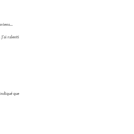
ouviens…
 J’ai ralenti
indiqué que