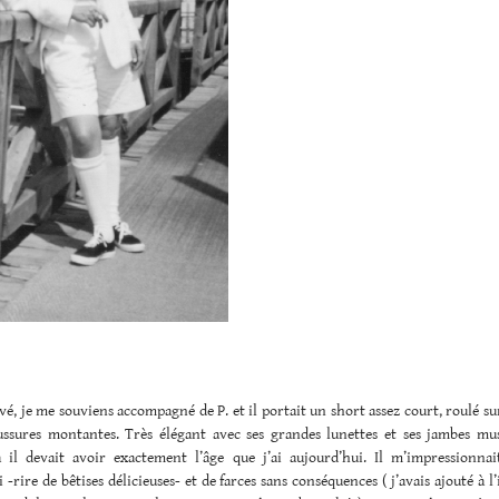
rivé, je me souviens accompagné de P. et il portait un short assez court, roulé sur
ussures montantes. Très élégant avec ses grandes lunettes et ses jambes mus
il devait avoir exactement l’âge que j’ai aujourd’hui. Il m’impressionnai
 -rire de bêtises délicieuses- et de farces sans conséquences ( j’avais ajouté à l’