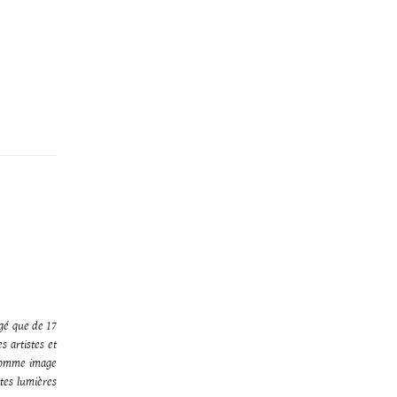
âgé que de 17
s artistes et
 Comme image
ites lumières