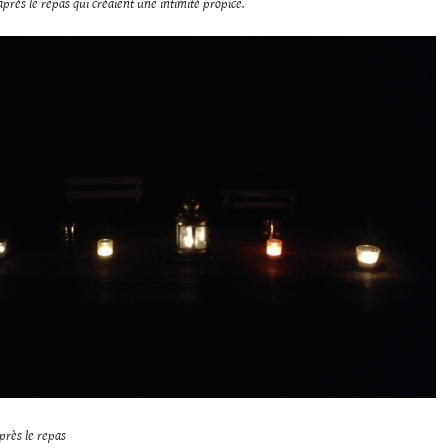
 après le repas qui créaient une intimité propice.
après le repas