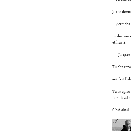
Je me deman
Il y eut d
La dernière 
et hurlé:
— »Jacques »
Tu t’es reto
— C’est l’a
Tu as agité
l’on devait
C’est ainsi…