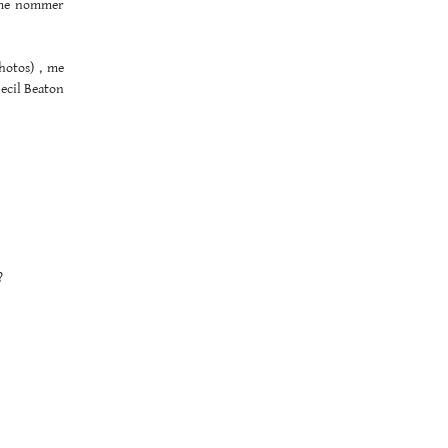
à me nommer
hotos) , me
Cecil Beaton
?