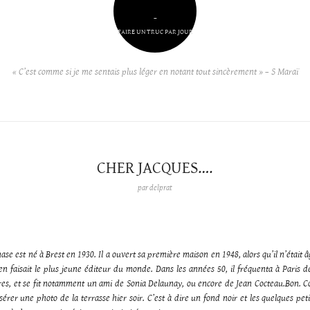
–
FAIRE UN TRUC PAR JOUR
« C’est comme si je me sentais plus léger en notant tout sincèrement » – S Maraï
CHER JACQUES….
par
delprat
se est né à Brest en 1930. Il a ouvert sa première maison en 1948, alors qu’il n’était 
en faisait le plus jeune éditeur du monde. Dans les années 50, il fréquenta à Paris de
tres, et se fit notamment un ami de Sonia Delaunay, ou encore de Jean Cocteau.Bon.
nsérer une photo de la terrasse hier soir. C’est à dire un fond noir et les quelques pet