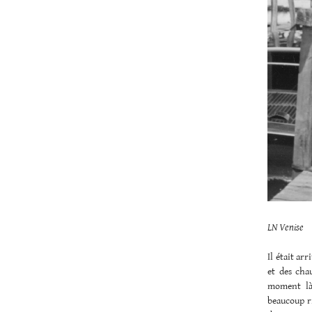
LN Venise
Il était ar
et des cha
moment là 
beaucoup ri