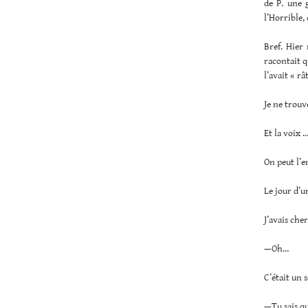
de P. une 
l’Horrible,
Bref. Hier
racontait q
l’avait « râ
Je ne trouve
Et la voix 
On peut l’e
Le jour d’u
J’avais che
—Oh…
C’était un 
—Tu sais qu