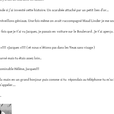
de si j’ai inventé cette histoire. Un scarabée attaché par un petit lien d’or…
es réveillons géniaux. Une fois même on avait raccompagné Maud Linder je me s
fois que je t’ai vu Jacques, je passais en voiture sur le Boulevard . Je t’ai aperçu .
!!!! »Jacques »!!!! ( et nous n’étions pas dans les Yeux sans visage )
urné mais tu étais assez loin..
bominable Hélène, Jacques!!!
 la main en un grand bonjour puis comme si tu répondais au téléphone tu m’sa 
 s’appeler….
.