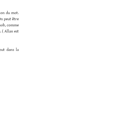
tion du mot.
On peut être
 snob, comme
 ( Allan est
out dans la