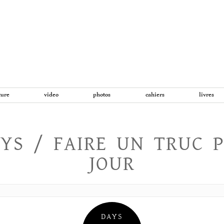
Aller
au
contenu
ture
video
photos
cahiers
livres
YS / FAIRE UN TRUC 
JOUR
DAYS