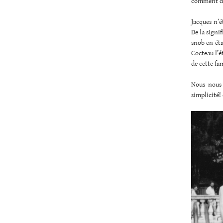
comment dir
Jacques n’é
De la signi
snob en éta
Cocteau l’ét
de cette fa
Nous nous 
simplicité! 