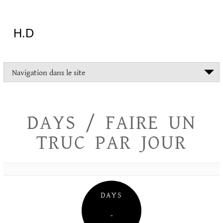
Aller
au
contenu
H.D
"Dans
Navigation dans le site
la
vie
on
devrait
DAYS / FAIRE UN
tout
essayer
TRUC PAR JOUR
sauf
l'inceste
et
la
danse
folklorique"
DAYS
Christopher
Lee
–