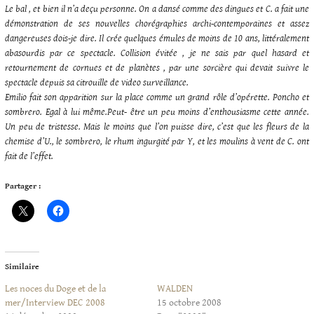
Le bal , et bien il n’a deçu personne. On a dansé comme des dingues et C. a fait une
démonstration de ses nouvelles chorégraphies archi-contemporaines et assez
dangereuses dois-je dire. Il crée quelques émules de moins de 10 ans, littéralement
abasourdis par ce spectacle. Collision évitée , je ne sais par quel hasard et
retournement de cornues et de planètes , par une sorcière qui devait suivre le
spectacle depuis sa citrouille de video surveillance.
Emilio fait son apparition sur la place comme un grand rôle d’opérette. Poncho et
sombrero. Egal à lui même.Peut- être un peu moins d’enthousiasme cette année.
Un peu de tristesse. Mais le moins que l’on puisse dire, c’est que les fleurs de la
chemise d’U., le sombrero, le rhum ingurgité par Y, et les moulins à vent de C. ont
fait de l’effet.
Partager :
Similaire
Les noces du Doge et de la
WALDEN
mer/Interview DEC 2008
15 octobre 2008