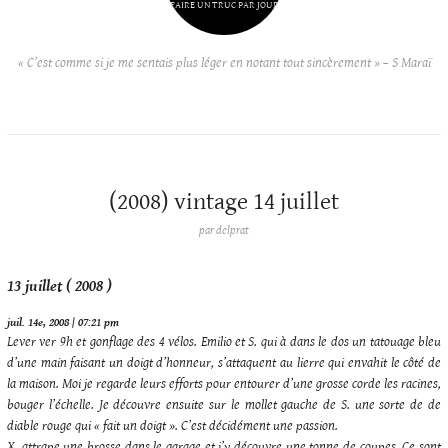
FAIRE UN TRUC PAR JOUR
« C’est comme si je me sentais plus léger en notant tout sincèrement » – S Maraï
(2008) vintage 14 juillet
par
delprat
13 juillet ( 2008 )
juil. 14e, 2008 | 07:21 pm
Lever ver 9h et gonflage des 4 vélos. Emilio et S. qui à dans le dos un tatouage bleu
d’une main faisant un doigt d’honneur, s’attaquent au lierre qui envahit le côté de
la maison. Moi je regarde leurs efforts pour entourer d’une grosse corde les racines,
bouger l’échelle. Je découvre ensuite sur le mollet gauche de S. une sorte de de
diable rouge qui « fait un doigt ». C’est décidément une passion.
X. attrape une brosse dans le garage et j’y découvre une tonne de coupes. Ce sont