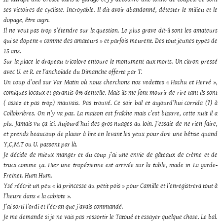
ses victoires de cycliste. Incroyable. Il dit avoir abandonné, détester le milieu et le
dopage, être aigri.
Il ne veut pas trop s’étendre sur la question. Le plus grave dit-il sont les amateurs
qui se dopent « comme des amateurs » et parfois meurent. Des tout jeunes types de
15 ans.
Sur la place le drapeau tricolore entoure le monument aux morts. Un citron pressé
avec U. et R. et l’anchoïade du Dimanche offerte par T.
Un coup d’oeil sur Var Matin où nous cherchons nos vedettes « Hachu et Hervé »,
comiques locaux et garantis 0% dentelle. Mais ils me font mourir de rire tant ils sont
( assez et pas trop) mauvais. Pas trouvé. Ce soir bal et aujourd’hui corrida (?) à
Collobrières. On n’y va pas. La maison est fraîche mais c’est bizarre, cette nuit il a
plu. Jamais vu ça ici. Aujourd’hui des gros nuages au loin. J’essaie de ne rien faire,
et prends beaucoup de plaisir à lire en levant les yeux pour dire une bêtise quand
Y,C,M.T ou U. passent par là.
Je décide de mieux manger et du coup j’ai une envie de gâteaux de crème et de
trucs comme ça. Hier une tropézienne est arrivée sur la table, made in La garde-
Freinet. Hum Hum.
Ysé réécrit un peu « la princesse au petit pois » pour Camille et l’enregistrera tout à
l’heure dans « la cabiote ».
J’ai sorti l’ordi et l’écran que j’avais commandé.
Je me demande si je ne vais pas ressortir le Tatoué et essayer quelque chose.
Le bal.