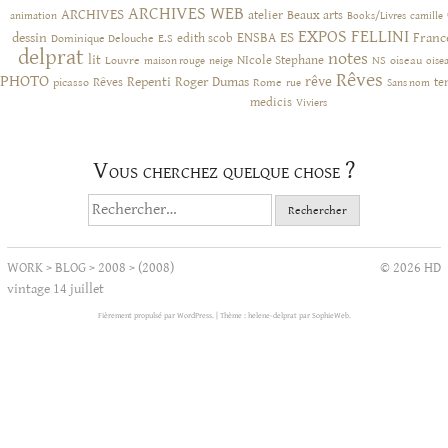
ARCHIVES WEB
ARCHIVES
atelier
Beaux arts
animation
Books/Livres
camille
EXPOS
FELLINI
ES
dessin
ENSBA
Franc
Dominique Delouche
edith scob
E.S
delprat
notes
lit
NIcole Stephane
NS
Louvre
neige
oiseau
maison rouge
oise
Rêves
PHOTO
rêve
Rêves
Repenti
Roger Dumas
picasso
Rome
te
rue
Sans nom
medicis
Viviers
Vous cherchez quelque chose ?
Rechercher :
WORK
>
BLOG
>
2008
>
(2008)
© 2026 HD
vintage 14 juillet
Fièrement propulsé par WordPress.
|
Thème : helene-delprat par
SophieWeb
.