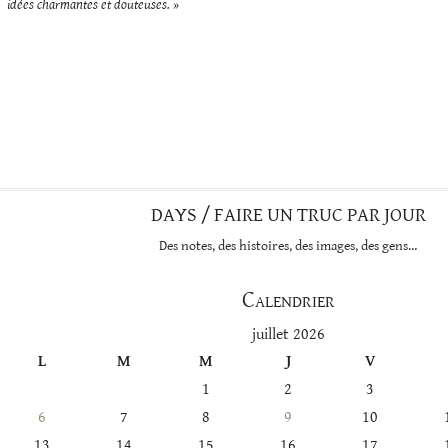
idées charmantes et douteuses. »
DAYS / FAIRE UN TRUC PAR JOUR
Des notes, des histoires, des images, des gens…
Calendrier
juillet 2026
L
M
M
J
V
1
2
3
6
7
8
9
10
13
14
15
16
17