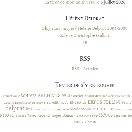
La fleur de mon anniversaire
6 juillet 2026
Hélène Delprat
Blog sans images/ Helene Delprat 2004-2009
Galerie Christophe Gaillard
FB
RSS
RSS - Articles
Tenter de s’y retrouver
ARCHIVES WEB
ARCHIVES
atelier
Beaux arts
animation
Books/Livres
camille
EXPOS
FELLINI
ES
dessin
ENSBA
Franc
Dominique Delouche
edith scob
E.S
delprat
notes
lit
NIcole Stephane
NS
Louvre
neige
oiseau
maison rouge
oise
Rêves
PHOTO
rêve
Rêves
Repenti
Roger Dumas
picasso
Rome
te
rue
Sans nom
medicis
Viviers