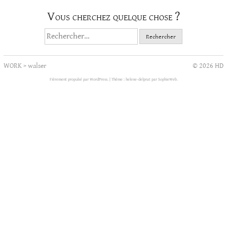
Vous cherchez quelque chose ?
Rechercher :
WORK
>
walser
© 2026 HD
Fièrement propulsé par WordPress.
|
Thème : helene-delprat par
SophieWeb
.