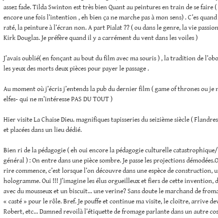
assez fade. Tilda Swinton est très bien Quant au peintures en train de se faire (
encore une fois l’intention , eh bien ça ne marche pas à mon sens) . C’es qua
raté, la peinture à l’écran non. A part Pialat ?? ( ou dans le genre, la vie pass
Kirk Douglas. Je préfère quand il y a carrément du vent dans les voiles )
J’avais oublié( en fonçant au bout du film avec ma souris ) , la tradition de l’obo
les yeux des morts deux pièces pour payer le passage .
Au moment où j’écris j’entends la pub du dernier film ( game of thrones ou je 
elfes- qui ne m’intéresse PAS DU TOUT )
Hier visite La Chaise Dieu. magnifiques tapisseries du seizième siècle ( Flandres
et placées dans un lieu dédié.
Bien ri de la pédagogie ( eh oui encore la pédagogie culturelle catastrophique/ 
général ) : On entre dans une pièce sombre. Je passe les projections démodées.O
rire commence, c’est lorsque l’on découvre dans une espèce de construction, u
hologramme. Oui !!! J’imagine les élus orgueilleux et fiers de cette invention, 
avec du mousseux et un biscuit… une verine? Sans doute le marchand de fromag
« casté » pour le rôle. Bref. Je pouffe et continue ma visite, le cloitre, arrive d
Robert, etc… Damned revoilà l’étiquette de fromage parlante dans un autre cos