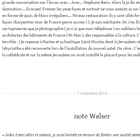
grande conversation sur l’écran avec… Avec… Stephane Bern. Alors là je dis sto
damnation…. Evacuez! Fremez les yeux fuyez et surtout ne vous asseyez as sur 
en forme de quoi, de blocs irréguliers…. Niveau restauration ils y sont allés fort 
façon charpentier tour de France genre ancien ! ). Je suis méchante. On s’en fic
ces tapisseries que je photographie ( je n’ai que mon téléphone ) on oubliera le 
architectes des bâtiments de France ( Hi-Han ), des responsables à la culture.
terrible . ( Je repense à Nantes et sa basilique Saint Nicolas dont la Jerusalem c
labyrinthe a été recouverte lors de l’installation du nouvel autel. On rêve . C’
la cathédrale et sur la même Jerusalem on avait installé le placard pour les au
1 novembre 2014
note Walser
«
Grâce à mes idées et sottises, je serai bientôt en mesure de fonder une société ano