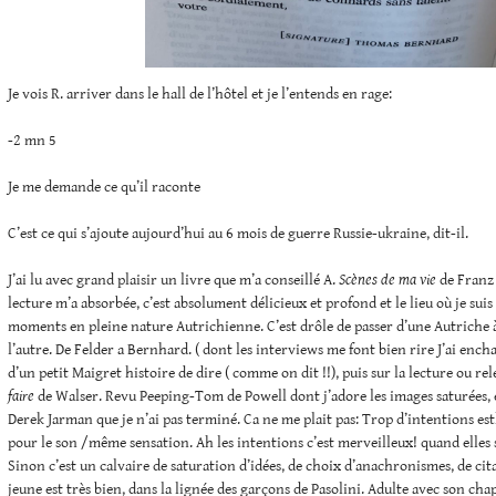
Je vois R. arriver dans le hall de l’hôtel et je l’entends en rage:
-2 mn 5
Je me demande ce qu’il raconte
C’est ce qui s’ajoute aujourd’hui au 6 mois de guerre Russie-ukraine, dit-il.
J’ai lu avec grand plaisir un livre que m’a conseillé A.
Scènes de ma vie
de Franz 
lecture m’a absorbée, c’est absolument délicieux et profond et le lieu où je suis 
moments en pleine nature Autrichienne. C’est drôle de passer d’une Autriche à l
l’autre. De Felder a Bernhard. ( dont les interviews me font bien rire J’ai encha
d’un petit Maigret histoire de dire ( comme on dit !!), puis sur la lecture ou re
faire
de Walser. Revu Peeping-Tom de Powell dont j’adore les images saturées, 
Derek Jarman que je n’ai pas terminé. Ca ne me plait pas: Trop d’intentions es
pour le son /même sensation. Ah les intentions c’est merveilleux! quand elles s
Sinon c’est un calvaire de saturation d’idées, de choix d’anachronismes, de cit
jeune est très bien, dans la lignée des garçons de Pasolini. Adulte avec son cha