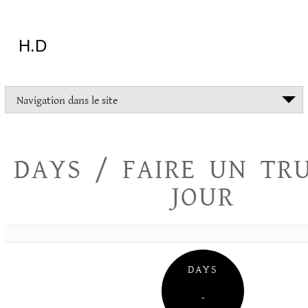
Aller
au
contenu
H.D
"Dans
Navigation dans le site
la
vie
on
devrait
DAYS / FAIRE UN TR
tout
essayer
JOUR
sauf
l'inceste
et
la
danse
folklorique"
DAYS
Christopher
Lee
–