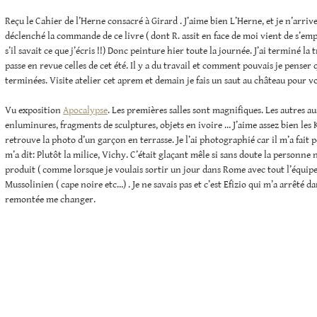
Reçu le Cahier de l’Herne consacré à Girard . J’aime bien L’Herne, et je n’arrive
déclenché la commande de ce livre ( dont R. assit en face de moi vient de s’em
s’il savait ce que j’écris !!) Donc peinture hier toute la journée. J’ai terminé la
passe en revue celles de cet été. Il y a du travail et comment pouvais je penser q
terminées. Visite atelier cet aprem et demain je fais un saut au château pour v
Vu exposition
Apocalypse
. Les premières salles sont magnifiques. Les autres au
enluminures, fragments de sculptures, objets en ivoire … J’aime assez bien les Ki
retrouve la photo d’un garçon en terrasse. Je l’ai photographié car il m’a fait p
m’a dit: Plutôt la milice, Vichy. C’était glaçant mêle si sans doute la personne n
produit ( comme lorsque je voulais sortir un jour dans Rome avec tout l’équi
Mussolinien ( cape noire etc…) . Je ne savais pas et c’est Efizio qui m’a arrêté d
remontée me changer.