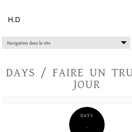
Aller
au
contenu
H.D
"Dans
Navigation dans le site
la
vie
on
devrait
DAYS / FAIRE UN TR
tout
essayer
JOUR
sauf
l'inceste
et
la
danse
folklorique"
DAYS
Christopher
Lee
–