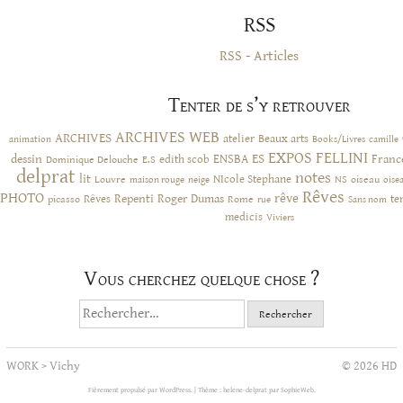
RSS
RSS - Articles
Tenter de s’y retrouver
ARCHIVES WEB
ARCHIVES
atelier
Beaux arts
animation
Books/Livres
camille
EXPOS
FELLINI
ES
dessin
ENSBA
Franc
Dominique Delouche
edith scob
E.S
delprat
notes
lit
NIcole Stephane
NS
Louvre
neige
oiseau
maison rouge
oise
Rêves
PHOTO
rêve
Rêves
Repenti
Roger Dumas
picasso
Rome
te
rue
Sans nom
medicis
Viviers
Vous cherchez quelque chose ?
Rechercher :
WORK
>
Vichy
© 2026 HD
Fièrement propulsé par WordPress.
|
Thème : helene-delprat par
SophieWeb
.