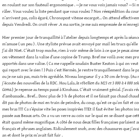
en roulant sur son fauteuil ergonomique . —Je ne vous vois jamais vous? —Si m
râler. Vous voulez la liste pendant que vous roulez ? Non réexpédition du co
n’arrivent pas, colis égaré, Chronopost vitesse escargot… On attend effectiv
depuis Vendredi. On croit rêver .A ma sortie, je me suis empressée de m’enregis
Hier premier jour de tranquillité à l’atelier depuis longtemps et après la séance
m’amuse ( un peu ) . Une styliste prévue avait envoyé par mail les trucs qu’elle
J’ai dit Niet. C’était trop moche, rien à voir même de loin à ce que je peux aime
ces vêtement dans la valise d’une copine de Trump. Bref me voilà avec mes pro
apportés dans une valise. ( Ca me rappelle soudain Buster Keaton à qui on veu
qui repart avec le sien ! ) Puis c’est Hermès. Je rentre tranquillement dans le 
ou je ne sais pas, mais très agréable. Niveau longueur il y a 30 cm de trop. {A
j’écoute des nouvelles de la RDC. Hou Lala.
.la rébellion du M23 et 3 000 à 4 000 s
Goma.
} Je repense au temps passé à Kinshasa. C’était vraiment génial. J’avais réu
d’ambassade… Bref… Donc plus de 3 h de photos et il ne faisait pas chaud chaud
dit pas de photos de moi en train de peindre, du coup, qu’est ce qu’on fait et 
mes bras !!!! Ca s’épuise vite les poses inspirées !!!Et il faut éviter les photos ins
passée aux Beaux arts. On a vu un verre au coin sur le quai en se disant que cet
était quand même magnifique. A côté de nous deux filles françaises parlaient 
français et phrases anglaises. Ridiculement snob, avec des chaussures que j’avai
an et dont le prix m’avait fait fuir .