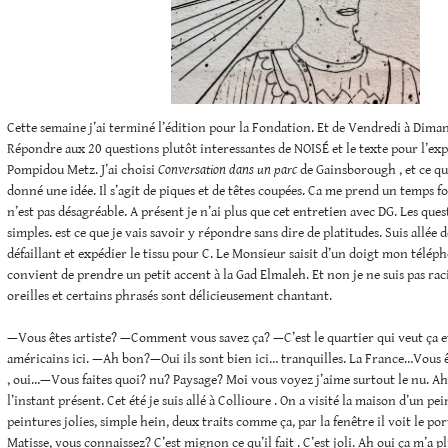
Cette semaine j’ai terminé l’édition pour la Fondation. Et de Vendredi à Diman
Répondre aux 20 questions plutôt interessantes de NOISÉ et le texte pour l’ex
Pompidou Metz. J’ai choisi
Conversation dans un parc
de Gainsborough , et ce que 
donné une idée. Il s’agit de piques et de têtes coupées. Ca me prend un temps f
n’est pas désagréable. A présent je n’ai plus que cet entretien avec DG. Les que
simples. est ce que je vais savoir y répondre sans dire de platitudes. Suis allé
défaillant et expédier le tissu pour C. Le Monsieur saisit d’un doigt mon télép
convient de prendre un petit accent à la Gad Elmaleh. Et non je ne suis pas racis
oreilles et certains phrasés sont délicieusement chantant.
—Vous êtes artiste? —Comment vous savez ça? —C’est le quartier qui veut ça e
américains ici. —Ah bon?—Oui ils sont bien ici… tranquilles. La France…Vous 
, oui…—Vous faites quoi? nu? Paysage? Moi vous voyez j’aime surtout le nu. Ah o
l’instant présent. Cet été je suis allé à Collioure . On a visité la maison d’un pei
peintures jolies, simple hein, deux traits comme ça, par la fenêtre il voit le port
Matisse, vous connaissez? C’est mignon ce qu’il fait . C’est joli. Ah oui ça m’a plu