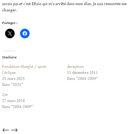
savais pas et c’est Efizio qui m’a arrêté dans mon élan. Je suis remontée me
changer.
Partager :
Similaire
Fondation Maeght / après
deception
l’éclipse
31 décembre 2011
25 mars 2025
Dans "2004-2009"
Dans "2025"
Zut
27 mars 2010
Dans "2004-2009"
Articles
←
→