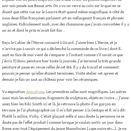
soir suis passée aux Beaux arts. On a vu un verre au coin sur le quai en se
disant que cette vue sur le Louvre était quand même magnifique. A côté de
nous deux filles françaises parlaient art en mélangeant français et phrases
anglaises. Ridiculement snob, avec des chaussures que j’avais convoitées il y a
un an et dont le prix m’avait fait fuir .
Reçu le Cahier de l’Herne consacré à Girard . J’aime bien L’Herne, et je
n’arrive pas à savoir ce qui a déclenché la commande de ce livre ( dont R.
assit en face de moi vient de s’emparer à l’instant comme s’il savait ce que
j’écris !!) Donc peinture hier toute la journée. J’ai terminé la très grande
peinture et passe en revue celles de cet été. Il y a du travail et comment
pouvais je penser qu’elles étaient terminées. Visite atelier cet aprem et
demain je fais un saut au château pour voir les céramiques.
Vu exposition
Apocalypse
. Les premières salles sont magnifiques. Les autres
aussi mais les enluminures, fragments de sculptures, objets en ivoire … J’aime
assez bien les Kiki Smith ici et là. Je retrouve la photo d’un garçon en
terrasse. Je l’ai photographié car il m’a fait penser à la Gestapo et R. m’a dit:
Plutôt la milice, Vichy. C’était glaçant mêle si sans doute la personne ne se
doute pas de l’effet produit ( comme lorsque je voulais sortir un jour dans
Rome avec tout l’équipement du jeune Mussolinien ( cape noire etc…) . Je ne