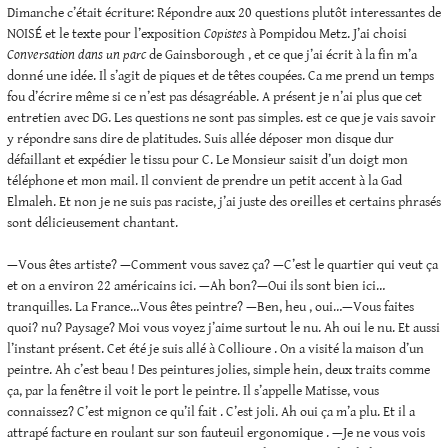
Dimanche c’était écriture: Répondre aux 20 questions plutôt interessantes de
NOISÉ et le texte pour l’exposition
Copistes
à Pompidou Metz. J’ai choisi
Conversation dans un parc
de Gainsborough , et ce que j’ai écrit à la fin m’a
donné une idée. Il s’agit de piques et de têtes coupées. Ca me prend un temps
fou d’écrire même si ce n’est pas désagréable. A présent je n’ai plus que cet
entretien avec DG. Les questions ne sont pas simples. est ce que je vais savoir
y répondre sans dire de platitudes. Suis allée déposer mon disque dur
défaillant et expédier le tissu pour C. Le Monsieur saisit d’un doigt mon
téléphone et mon mail. Il convient de prendre un petit accent à la Gad
Elmaleh. Et non je ne suis pas raciste, j’ai juste des oreilles et certains phrasés
sont délicieusement chantant.
—Vous êtes artiste? —Comment vous savez ça? —C’est le quartier qui veut ça
et on a environ 22 américains ici. —Ah bon?—Oui ils sont bien ici…
tranquilles. La France…Vous êtes peintre? —Ben, heu , oui…—Vous faites
quoi? nu? Paysage? Moi vous voyez j’aime surtout le nu. Ah oui le nu. Et aussi
l’instant présent. Cet été je suis allé à Collioure . On a visité la maison d’un
peintre. Ah c’est beau ! Des peintures jolies, simple hein, deux traits comme
ça, par la fenêtre il voit le port le peintre. Il s’appelle Matisse, vous
connaissez? C’est mignon ce qu’il fait . C’est joli. Ah oui ça m’a plu. Et il a
attrapé facture en roulant sur son fauteuil ergonomique . —Je ne vous vois