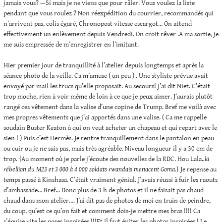
jamais vous? —Si mais je ne viens que pour râler. Vous voulez la liste
pendant que vous roulez ? Non réexpédition du courrier, recommandés qui
n’arrivent pas, colis égaré, Chronopost vitesse escargot… On attend
effectivement un enlèvement depuis Vendredi. On croit rêver .A ma sortie, je
me suis empressée de m’enregistrer en l’imitant.
Hier premier jour de tranquillité à l’atelier depuis longtemps et après la
séance photo de la veille. Ca m’amuse ( un peu ) . Une styliste prévue avait
envoyé par mail les trucs qu’elle proposait. Au secours! J’ai dit Niet. C’était
trop moche, rien à voir même de loin à ce que je peux aimer. J’aurais plutôt
rangé ces vêtement dans la valise d’une copine de Trump. Bref me voilà avec
mes propres vêtements que j’ai apportés dans une valise. ( Ca me rappelle
soudain Buster Keaton à qui on veut acheter un chapeau et qui repart avec le
sien ! ) Puis c’est Hermès. Je rentre tranquillement dans le pantalon en peau
ou cuir ou je ne sais pas, mais très agréable. Niveau longueur il y a 30 cm de
trop. {Au moment où je parle j’écoute des nouvelles de la RDC. Hou Lala.
.la
rébellion du M23 et 3 000 à 4 000 soldats rwandais menacent Goma.
} Je repense au
temps passé à Kinshasa. C’était vraiment génial. J’avais réussi à fuir les raouts
d’ambassade… Bref… Donc plus de 3 h de photos et il ne faisait pas chaud
chaud dans mon atelier…. J’ai dit pas de photos de moi en train de peindre,
du coup, qu’est ce qu’on fait et comment dois-je mettre mes bras !!!! Ca
s’épuise vite les poses inspirées !!!Et il faut éviter les photos inspirées ! Le