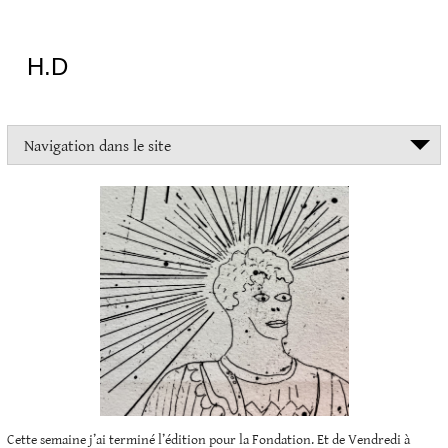
Aller
au
contenu
H.D
"Dans
Navigation dans le site
la
vie
on
devrait
tout
essayer
sauf
l'inceste
et
la
danse
folklorique"
Christopher
Lee
Cette semaine j’ai terminé l’édition pour la Fondation. Et de Vendredi à