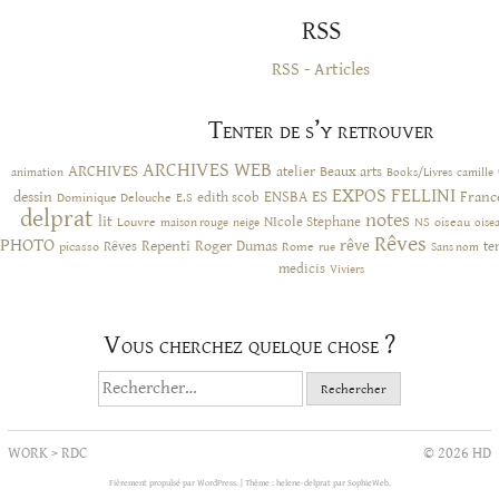
RSS
RSS - Articles
Tenter de s’y retrouver
ARCHIVES WEB
ARCHIVES
atelier
Beaux arts
animation
Books/Livres
camille
EXPOS
FELLINI
ES
dessin
ENSBA
Franc
Dominique Delouche
edith scob
E.S
delprat
notes
lit
NIcole Stephane
NS
Louvre
neige
oiseau
maison rouge
oise
Rêves
PHOTO
rêve
Rêves
Repenti
Roger Dumas
picasso
Rome
te
rue
Sans nom
medicis
Viviers
Vous cherchez quelque chose ?
Rechercher :
WORK
>
RDC
© 2026 HD
Fièrement propulsé par WordPress.
|
Thème : helene-delprat par
SophieWeb
.