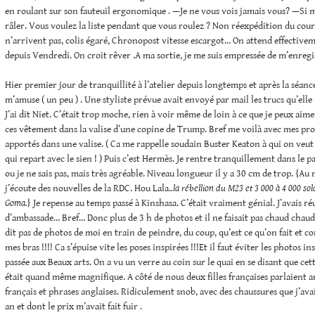
en roulant sur son fauteuil ergonomique . —Je ne vous vois jamais vous? —Si m
râler. Vous voulez la liste pendant que vous roulez ? Non réexpédition du co
n’arrivent pas, colis égaré, Chronopost vitesse escargot… On attend effectiv
depuis Vendredi. On croit rêver .A ma sortie, je me suis empressée de m’enregis
Hier premier jour de tranquillité à l’atelier depuis longtemps et après la séance
m’amuse ( un peu ) . Une styliste prévue avait envoyé par mail les trucs qu’elle
J’ai dit Niet. C’était trop moche, rien à voir même de loin à ce que je peux aime
ces vêtement dans la valise d’une copine de Trump. Bref me voilà avec mes pro
apportés dans une valise. ( Ca me rappelle soudain Buster Keaton à qui on veu
qui repart avec le sien ! ) Puis c’est Hermès. Je rentre tranquillement dans le 
ou je ne sais pas, mais très agréable. Niveau longueur il y a 30 cm de trop. {A
j’écoute des nouvelles de la RDC. Hou Lala.
.la rébellion du M23 et 3 000 à 4 000 s
Goma.
} Je repense au temps passé à Kinshasa. C’était vraiment génial. J’avais réu
d’ambassade… Bref… Donc plus de 3 h de photos et il ne faisait pas chaud chaud
dit pas de photos de moi en train de peindre, du coup, qu’est ce qu’on fait et 
mes bras !!!! Ca s’épuise vite les poses inspirées !!!Et il faut éviter les photos ins
passée aux Beaux arts. On a vu un verre au coin sur le quai en se disant que cet
était quand même magnifique. A côté de nous deux filles françaises parlaient 
français et phrases anglaises. Ridiculement snob, avec des chaussures que j’avai
an et dont le prix m’avait fait fuir .