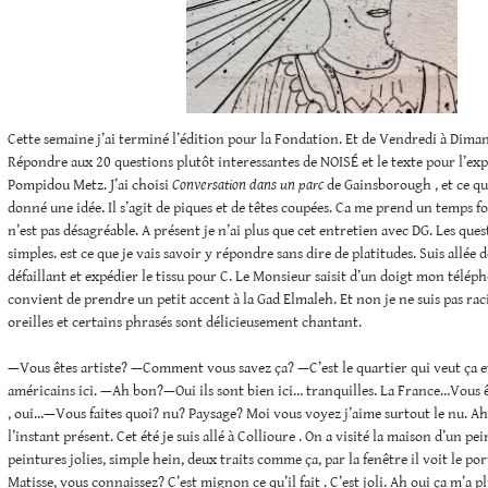
Cette semaine j’ai terminé l’édition pour la Fondation. Et de Vendredi à Diman
Répondre aux 20 questions plutôt interessantes de NOISÉ et le texte pour l’ex
Pompidou Metz. J’ai choisi
Conversation dans un parc
de Gainsborough , et ce que 
donné une idée. Il s’agit de piques et de têtes coupées. Ca me prend un temps f
n’est pas désagréable. A présent je n’ai plus que cet entretien avec DG. Les que
simples. est ce que je vais savoir y répondre sans dire de platitudes. Suis allé
défaillant et expédier le tissu pour C. Le Monsieur saisit d’un doigt mon télép
convient de prendre un petit accent à la Gad Elmaleh. Et non je ne suis pas racis
oreilles et certains phrasés sont délicieusement chantant.
—Vous êtes artiste? —Comment vous savez ça? —C’est le quartier qui veut ça e
américains ici. —Ah bon?—Oui ils sont bien ici… tranquilles. La France…Vous 
, oui…—Vous faites quoi? nu? Paysage? Moi vous voyez j’aime surtout le nu. Ah o
l’instant présent. Cet été je suis allé à Collioure . On a visité la maison d’un pei
peintures jolies, simple hein, deux traits comme ça, par la fenêtre il voit le port
Matisse, vous connaissez? C’est mignon ce qu’il fait . C’est joli. Ah oui ça m’a plu