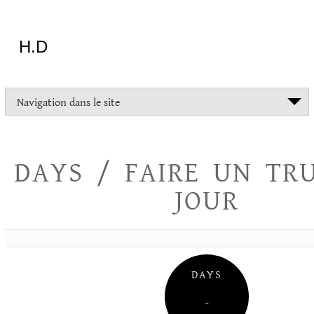
Aller
au
contenu
H.D
"Dans
Navigation dans le site
la
vie
on
devrait
DAYS / FAIRE UN TR
tout
essayer
JOUR
sauf
l'inceste
et
la
danse
folklorique"
DAYS
Christopher
Lee
–