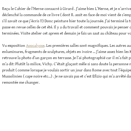
Reçu le Cahier de l’Herne consacré à Girard . J’aime bien L’Herne, et je n’arrive
déclenché la commande de ce livre ( dont R. assit en face de moi vient de s’em
s’il savait ce que j’écris !!) Donc peinture hier toute la journée. J’ai terminé la
passe en revue celles de cet été. Il y a du travail et comment pouvais je penser q
terminées. Visite atelier cet aprem et demain je fais un saut au château pour v
Vu exposition
Apocalypse
. Les premières salles sont magnifiques. Les autres au
enluminures, fragments de sculptures, objets en ivoire … J’aime assez bien les Ki
retrouve la photo d’un garçon en terrasse. Je l’ai photographié car il m’a fait p
m’a dit: Plutôt la milice, Vichy. C’était glaçant mêle si sans doute la personne n
produit ( comme lorsque je voulais sortir un jour dans Rome avec tout l’équi
Mussolinien ( cape noire etc…) . Je ne savais pas et c’est Efizio qui m’a arrêté d
remontée me changer.