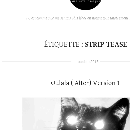
FAIRE UN TRUC PAR JOUR
« C’est comme si je me sentais plus léger en notant tout sincèrement 
ÉTIQUETTE :
STRIP TEASE
11 octobre 2015
Oulala ( After) Version 1