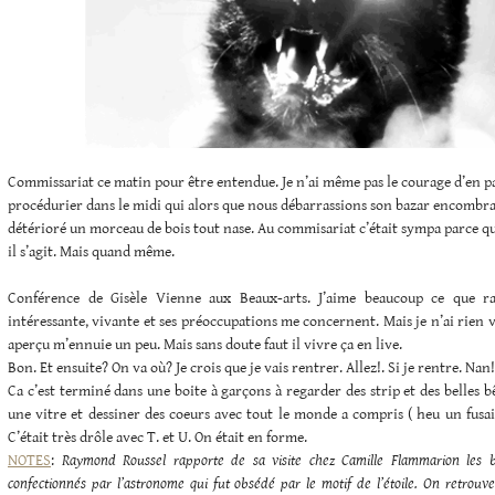
Commissariat ce matin pour être entendue. Je n’ai même pas le courage d’en p
procédurier dans le midi qui alors que nous débarrassions son bazar encombra
détérioré un morceau de bois tout nase. Au commisariat c’était sympa parce qu’
il s’agit. Mais quand même.
Conférence de Gisèle Vienne aux Beaux-arts. J’aime beaucoup ce que raco
intéressante, vivante et ses préoccupations me concernent. Mais je n’ai rien v
aperçu m’ennuie un peu. Mais sans doute faut il vivre ça en live.
Bon. Et ensuite? On va où? Je crois que je vais rentrer. Allez!. Si je rentre. Nan
Ca c’est terminé dans une boite à garçons à regarder des strip et des belles b
une vitre et dessiner des coeurs avec tout le monde a compris ( heu un fusain 
C’était très drôle avec T. et U. On était en forme.
NOTES
:
Raymond Roussel rapporte de sa visite chez Camille Flammarion les bi
confectionnés par l’astronome qui fut obsédé par le motif de l’étoile. On retrouve