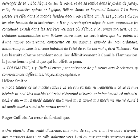
ouvragés de sa bibliothèque ou sur le parterre de sa tombe dans le jardin de Juvisy. E
relie, de manière spirite et logique, Hélène Smith et Raymond Roussel ? La Pouss
passer en effet dans le monde hindou décrit par Hélène Smith. Les pouvoirs du spir
les plus formels de la littérature. « Il se pourrait qu’en dépit de cette apparence 
continuité existât dans les secrètes retraites où s’élabore le roman martien. Ce 
créations momentanées sans liaisons entre elles, ne serait alors que les points d
d’une nappe souterraine, consciente en soi quoique ignorée du Moi ordinaire
ininterrompue sous le niveau habituel de l’état de veille normal », écrit Théodore Fl
Les biscuits d’Anne semblent nous lier définitivement à Camille Flammarion,
la jeune femme phtisique qui lui offrit sa peau.
«
POLYMATHIE, s. f. (Belles-Lettres.) connoissance de plusieurs arts & sciences,
connoissances différentes. Voyez Encyclopédie.
»
Hélène Smith:
« modé tatinée cé ké mache radziré zé tarvini va nini ni triménêni ii cé zé seïmi
bérimir m hed kévi machiri cé i triné ti éstotiné ni bazée animina i modé cé méï adzi 
nazère ani — mirâ modé itatinée mirâ mirâ mirâ. taniré mis mèch me mirivé éziné b
dé améir mazi si somé iche nazina tranéï. »
Roger Caillois, Au cœur du fantastique:
« Une planche d’un traité d’escrime, une mine de sel, une chambre noire d’avant l
aux martinets dans une ville italienne vers 1570 ou aux canards sauvages par des