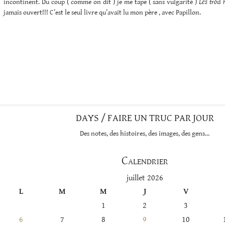
incontinent. Du coup ( comme on dit ) je me tape ( sans vulgarité )
Les trois
jamais ouvert!!! C’est le seul livre qu’avait lu mon père , avec Papillon.
DAYS / FAIRE UN TRUC PAR JOUR
Des notes, des histoires, des images, des gens…
Calendrier
juillet 2026
L
M
M
J
V
1
2
3
6
7
8
9
10