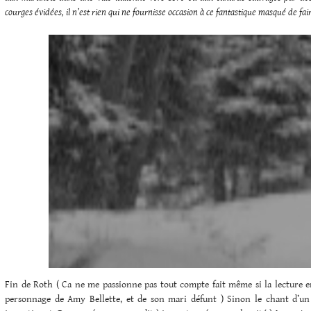
courges évidées, il n’est rien qui ne fournisse occasion à ce fantastique masqué de fa
Fin de Roth ( Ca ne me passionne pas tout compte fait même si la lecture en
personnage de Amy Bellette, et de son mari défunt ) Sinon le chant d’un é