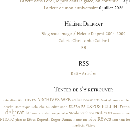
La tête dans l’ordi, le pied dans la glace, on continue…
9 ju
La fleur de mon anniversaire
6 juillet 2026
Hélène Delprat
Blog sans images/ Helene Delprat 2004-2009
Galerie Christophe Gaillard
FB
RSS
RSS - Articles
Tenter de s’y retrouver
ARCHIVES WEB
ARCHIVES
atelier
Beaux arts
animation
Books/Livres
camille
EXPOS
FELLINI
ES
dessin
ENSBA
Franc
Dominique Delouche
edith scob
E.S
delprat
notes
lit
NIcole Stephane
NS
Louvre
neige
oiseau
maison rouge
oise
Rêves
PHOTO
rêve
Rêves
Repenti
Roger Dumas
picasso
Rome
te
rue
Sans nom
medicis
Viviers