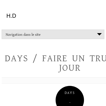
Aller
au
contenu
H.D
"Dans
Navigation dans le site
la
vie
on
devrait
DAYS / FAIRE UN TR
tout
essayer
JOUR
sauf
l'inceste
et
la
danse
folklorique"
DAYS
Christopher
Lee
–