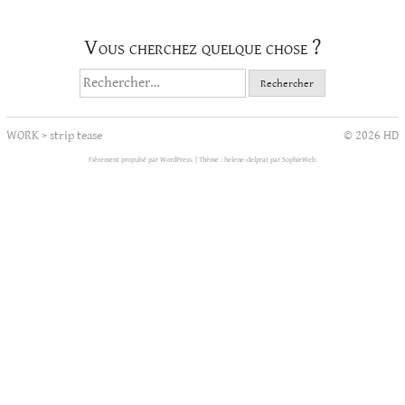
Vous cherchez quelque chose ?
Rechercher :
WORK
>
strip tease
© 2026 HD
Fièrement propulsé par WordPress.
|
Thème : helene-delprat par
SophieWeb
.