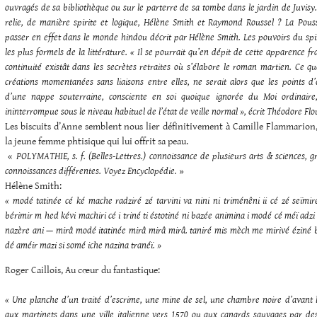
ouvragés de sa bibliothèque ou sur le parterre de sa tombe dans le jardin de Juvisy. E
relie, de manière spirite et logique, Hélène Smith et Raymond Roussel ? La Pouss
passer en effet dans le monde hindou décrit par Hélène Smith. Les pouvoirs du spir
les plus formels de la littérature. « Il se pourrait qu’en dépit de cette apparence 
continuité existât dans les secrètes retraites où s’élabore le roman martien. Ce 
créations momentanées sans liaisons entre elles, ne serait alors que les points d
d’une nappe souterraine, consciente en soi quoique ignorée du Moi ordinaire
ininterrompue sous le niveau habituel de l’état de veille normal », écrit Théodore Fl
Les biscuits d’Anne semblent nous lier définitivement à Camille Flammarion,
la jeune femme phtisique qui lui offrit sa peau.
«
POLYMATHIE, s. f. (Belles-Lettres.) connoissance de plusieurs arts & sciences,
connoissances différentes. Voyez Encyclopédie.
»
Hélène Smith:
« modé tatinée cé ké mache radziré zé tarvini va nini ni triménêni ii cé zé seïmi
bérimir m hed kévi machiri cé i triné ti éstotiné ni bazée animina i modé cé méï adzi 
nazère ani — mirâ modé itatinée mirâ mirâ mirâ. taniré mis mèch me mirivé éziné b
dé améir mazi si somé iche nazina tranéï. »
Roger Caillois, Au cœur du fantastique:
« Une planche d’un traité d’escrime, une mine de sel, une chambre noire d’avant l
aux martinets dans une ville italienne vers 1570 ou aux canards sauvages par des