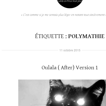
FAIRE UN TRUC PAR JOUR
« C’est comme si je me sentais plus léger en notant tout sincèrement 
ÉTIQUETTE :
POLYMATHIE
11 octobre 2015
Oulala ( After) Version 1