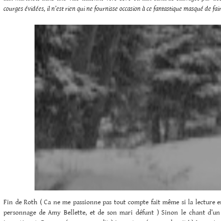
courges évidées, il n’est rien qui ne fournisse occasion à ce fantastique masqué de fa
Fin de Roth ( Ca ne me passionne pas tout compte fait même si la lecture en
personnage de Amy Bellette, et de son mari défunt ) Sinon le chant d’un é