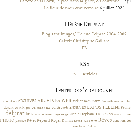
La tête dans l’ordi, le pied dans la glace, on continue…
9 ju
La fleur de mon anniversaire
6 juillet 2026
Hélène Delprat
Blog sans images/ Helene Delprat 2004-2009
Galerie Christophe Gaillard
FB
RSS
RSS - Articles
Tenter de s’y retrouver
ARCHIVES WEB
ARCHIVES
atelier
Beaux arts
animation
Books/Livres
camille
EXPOS
FELLINI
ES
dessin
ENSBA
Franc
Dominique Delouche
edith scob
E.S
delprat
notes
lit
NIcole Stephane
NS
Louvre
neige
oiseau
maison rouge
oise
Rêves
PHOTO
rêve
Rêves
Repenti
Roger Dumas
picasso
Rome
te
rue
Sans nom
medicis
Viviers