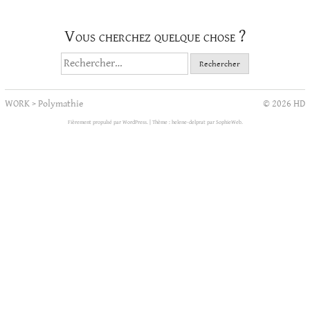
Vous cherchez quelque chose ?
Rechercher :
WORK
>
Polymathie
© 2026 HD
Fièrement propulsé par WordPress.
|
Thème : helene-delprat par
SophieWeb
.