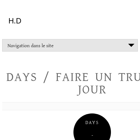
Aller
au
contenu
H.D
"Dans
Navigation dans le site
la
vie
on
devrait
DAYS / FAIRE UN TR
tout
essayer
JOUR
sauf
l'inceste
et
la
danse
folklorique"
DAYS
Christopher
Lee
–