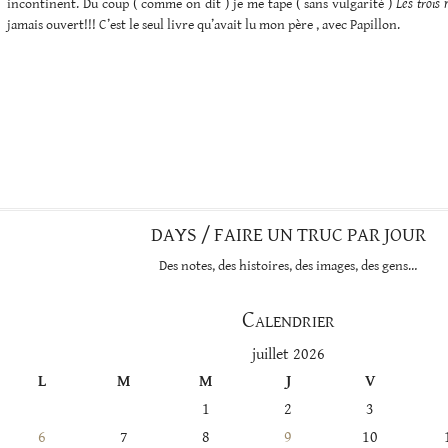
incontinent. Du coup ( comme on dit ) je me tape ( sans vulgarité )
Les trois
jamais ouvert!!! C’est le seul livre qu’avait lu mon père , avec Papillon.
DAYS / FAIRE UN TRUC PAR JOUR
Des notes, des histoires, des images, des gens…
Calendrier
juillet 2026
L
M
M
J
V
1
2
3
6
7
8
9
10