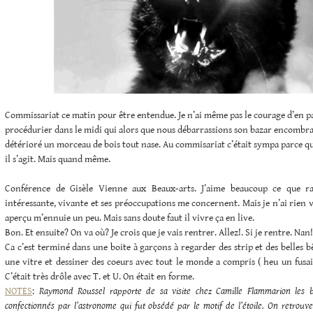
Commissariat ce matin pour être entendue. Je n’ai même pas le courage d’en p
procédurier dans le midi qui alors que nous débarrassions son bazar encombra
détérioré un morceau de bois tout nase. Au commisariat c’était sympa parce qu’
il s’agit. Mais quand même.
Conférence de Gisèle Vienne aux Beaux-arts. J’aime beaucoup ce que raco
intéressante, vivante et ses préoccupations me concernent. Mais je n’ai rien v
aperçu m’ennuie un peu. Mais sans doute faut il vivre ça en live.
Bon. Et ensuite? On va où? Je crois que je vais rentrer. Allez!. Si je rentre. Nan
Ca c’est terminé dans une boite à garçons à regarder des strip et des belles b
une vitre et dessiner des coeurs avec tout le monde a compris ( heu un fusain 
C’était très drôle avec T. et U. On était en forme.
NOTES
:
Raymond Roussel rapporte de sa visite chez Camille Flammarion les bi
confectionnés par l’astronome qui fut obsédé par le motif de l’étoile. On retrouve