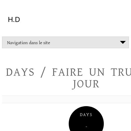
Aller
au
contenu
H.D
"Dans
Navigation dans le site
la
vie
on
devrait
DAYS / FAIRE UN TR
tout
essayer
JOUR
sauf
l'inceste
et
la
danse
folklorique"
DAYS
Christopher
Lee
–