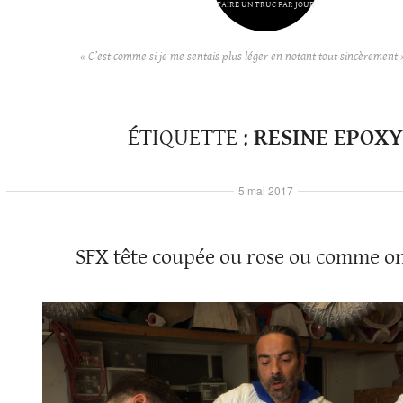
FAIRE UN TRUC PAR JOUR
« C’est comme si je me sentais plus léger en notant tout sincèrement 
ÉTIQUETTE :
RESINE EPOXY
5 mai 2017
SFX tête coupée ou rose ou comme on