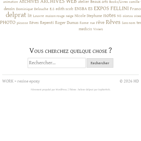
ARCHIVES WEB
ARCHIVES
atelier
Beaux arts
animation
Books/Livres
camille
EXPOS
FELLINI
ES
dessin
ENSBA
Franc
Dominique Delouche
edith scob
E.S
delprat
notes
lit
NIcole Stephane
NS
Louvre
neige
oiseau
maison rouge
oise
Rêves
PHOTO
rêve
Rêves
Repenti
Roger Dumas
picasso
Rome
te
rue
Sans nom
medicis
Viviers
Vous cherchez quelque chose ?
Rechercher :
WORK
>
resine epoxy
© 2026 HD
Fièrement propulsé par WordPress.
|
Thème : helene-delprat par
SophieWeb
.