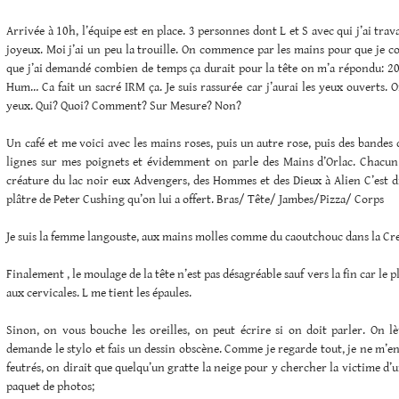
Arrivée à 10h, l’équipe est en place. 3 personnes dont L et S avec qui j’ai trava
joyeux. Moi j’ai un peu la trouille. On commence par les mains pour que je 
que j’ai demandé combien de temps ça durait pour la tête on m’a répondu: 20 ,
Hum… Ca fait un sacré IRM ça. Je suis rassurée car j’aurai les yeux ouverts. 
yeux. Qui? Quoi? Comment? Sur Mesure? Non?
Un café et me voici avec les mains roses, puis un autre rose, puis des bandes 
lignes sur mes poignets et évidemment on parle des Mains d’Orlac. Chacun 
créature du lac noir eux Advengers, des Hommes et des Dieux à Alien C’est 
plâtre de Peter Cushing qu’on lui a offert. Bras/ Tête/ Jambes/Pizza/ Corps
Je suis la femme langouste, aux mains molles comme du caoutchouc dans la Crea
Finalement , le moulage de la tête n’est pas désagréable sauf vers la fin car le pl
aux cervicales. L me tient les épaules.
Sinon, on vous bouche les oreilles, on peut écrire si on doit parler. On lè
demande le stylo et fais un dessin obscène. Comme je regarde tout, je ne m’enn
feutrés, on dirait que quelqu’un gratte la neige pour y chercher la victime d’
paquet de photos;