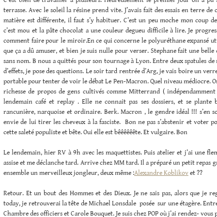
C’est bien de travailler à plusieurs. Heureusement le premier jour on a pu s
terrasse. Avec le soleil la résine prend vite. J’avais fait des essais en terre de 
matière est différente, il faut s’y habituer. C’est un peu moche mon coup d
c’est mou et la pâte chocolat a une couleur degueu difficile à lire. Je progre
comment faire pour le miroir.En ce qui concerne le polyuréthane expansé uti
que ça a dû amuser, et bien je suis nulle pour verser. Stephane fait une belle 
sans nom. B nous a quittés pour son tournage à Lyon. Entre deux spatules de r
d’effets, je pose des questions. Le soir tard rentrée d’Arg, je vais boire un ve
portable pour tenter de voir le débat Le Pen-Macron. Quel niveau médiocre. On 
richesse de propos de gens cultivés comme Mitterrand ( indépendamment d
lendemain café et replay . Elle ne connait pas ses dossiers, et se plante b
rancunière, narquoise et ordinaire. Berk. Macron , le gendre idéal !!! s’en so
envie de lui tirer les cheveux à la fasciste. Bon ne pas s’abstenir et voter
cette saleté populiste et bête. Oui elle est bêêêêêête. Et vulgaire. Bon
Le lendemain, hier RV à 9h avec les maquettistes. Puis atelier et j’ai une fle
assise et me déclanche tard. Arrive chez MM tard. Il a préparé un petit repas 
ensemble un merveilleux jongleur, deux même :
Alexandre Koblikov
et ??
Retour. Et un bout des Hommes et des Dieux. Je ne sais pas, alors que je re
today, je retrouverai la tête de Michael Lonsdale posée sur une étagère. Entre
Chambre des officiers et Carole Bouquet. Je suis chez POP où j’ai rendez- vous 