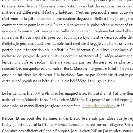
C’est bien de travailler à plusieurs. Heureusement le premier jour on a pu s
terrasse. Avec le soleil la résine prend vite. J’avais fait des essais en terre de 
matière est différente, il faut s’y habituer. C’est un peu moche mon coup d
c’est mou et la pâte chocolat a une couleur degueu difficile à lire. Je progre
comment faire pour le miroir.En ce qui concerne le polyuréthane expansé uti
que ça a dû amuser, et bien je suis nulle pour verser. Stephane fait une belle 
sans nom. B nous a quittés pour son tournage à Lyon. Entre deux spatules de r
d’effets, je pose des questions. Le soir tard rentrée d’Arg, je vais boire un ve
portable pour tenter de voir le débat Le Pen-Macron. Quel niveau médiocre. On 
richesse de propos de gens cultivés comme Mitterrand ( indépendamment d
lendemain café et replay . Elle ne connait pas ses dossiers, et se plante b
rancunière, narquoise et ordinaire. Berk. Macron , le gendre idéal !!! s’en so
envie de lui tirer les cheveux à la fasciste. Bon ne pas s’abstenir et voter
cette saleté populiste et bête. Oui elle est bêêêêêête. Et vulgaire. Bon
Le lendemain, hier RV à 9h avec les maquettistes. Puis atelier et j’ai une fle
assise et me déclanche tard. Arrive chez MM tard. Il a préparé un petit repas 
ensemble un merveilleux jongleur, deux même :
Alexandre Koblikov
et ??
Retour. Et un bout des Hommes et des Dieux. Je ne sais pas, alors que je re
today, je retrouverai la tête de Michael Lonsdale posée sur une étagère. Entre
Chambre des officiers et Carole Bouquet. Je suis chez POP où j’ai rendez- vous 