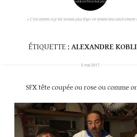
FAIRE UN TRUC PAR JOUR
« C’est comme si je me sentais plus léger en notant tout sincèrement 
ÉTIQUETTE :
ALEXANDRE KOBL
5 mai 2017
SFX tête coupée ou rose ou comme on