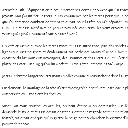
Arrivée à 10h, l’équipe est en place. 3 personnes dont L et S avec qui j’ai trava
joyeux. Moi j’ai un peu la trouille. On commence par les mains pour que je 
que j’ai demandé combien de temps ça durait pour la tête on m’a répondu: 20 ,
Hum… Ca fait un sacré IRM ça. Je suis rassurée car j’aurai les yeux ouverts. 
yeux. Qui? Quoi? Comment? Sur Mesure? Non?
Un café et me voici avec les mains roses, puis un autre rose, puis des bandes 
lignes sur mes poignets et évidemment on parle des Mains d’Orlac. Chacun 
créature du lac noir eux Advengers, des Hommes et des Dieux à Alien C’est 
plâtre de Peter Cushing qu’on lui a offert. Bras/ Tête/ Jambes/Pizza/ Corps
Je suis la femme langouste, aux mains molles comme du caoutchouc dans la Crea
Finalement , le moulage de la tête n’est pas désagréable sauf vers la fin car le pl
aux cervicales. L me tient les épaules.
Sinon, on vous bouche les oreilles, on peut écrire si on doit parler. On lè
demande le stylo et fais un dessin obscène. Comme je regarde tout, je ne m’enn
feutrés, on dirait que quelqu’un gratte la neige pour y chercher la victime d’
paquet de photos;