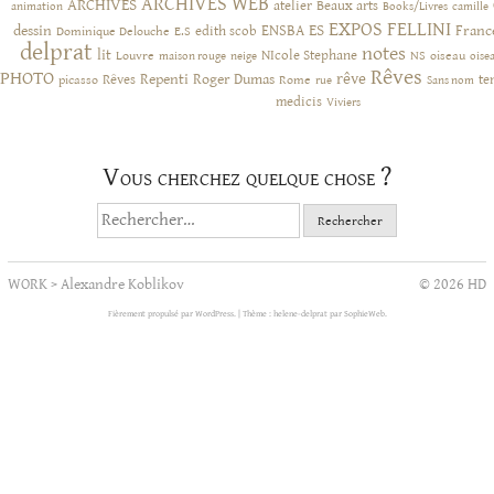
ARCHIVES WEB
ARCHIVES
atelier
Beaux arts
animation
Books/Livres
camille
EXPOS
FELLINI
ES
dessin
ENSBA
Franc
Dominique Delouche
edith scob
E.S
delprat
notes
lit
NIcole Stephane
NS
Louvre
neige
oiseau
maison rouge
oise
Rêves
PHOTO
rêve
Rêves
Repenti
Roger Dumas
picasso
Rome
te
rue
Sans nom
medicis
Viviers
Vous cherchez quelque chose ?
Rechercher :
WORK
>
Alexandre Koblikov
© 2026 HD
Fièrement propulsé par WordPress.
|
Thème : helene-delprat par
SophieWeb
.