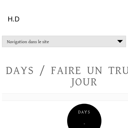
Aller
au
contenu
H.D
"Dans
Navigation dans le site
la
vie
on
devrait
DAYS / FAIRE UN TR
tout
essayer
JOUR
sauf
l'inceste
et
la
danse
folklorique"
DAYS
Christopher
Lee
–