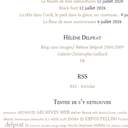
Le Musée de mes admirations
12 juillet 2026
Black foot
12 juillet 2026
La tête dans l’ordi, le pied dans la glace, on continue…
9 ju
La fleur de mon anniversaire
6 juillet 2026
Hélène Delprat
Blog sans images/ Helene Delprat 2004-2009
Galerie Christophe Gaillard
FB
RSS
RSS - Articles
Tenter de s’y retrouver
ARCHIVES WEB
ARCHIVES
atelier
Beaux arts
animation
Books/Livres
camille
EXPOS
FELLINI
ES
dessin
ENSBA
Franc
Dominique Delouche
edith scob
E.S
delprat
notes
lit
NIcole Stephane
NS
Louvre
neige
oiseau
maison rouge
oise