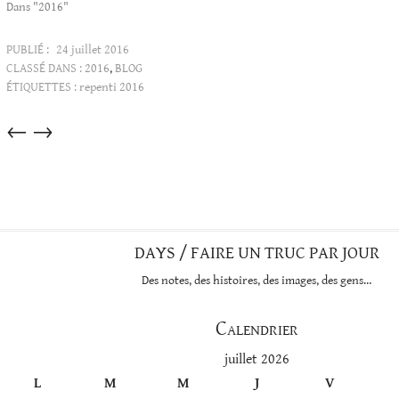
Dans "2016"
PUBLIÉ :
24 juillet 2016
CLASSÉ DANS :
2016
,
BLOG
ÉTIQUETTES :
repenti 2016
Articles
←
→
dans
cette
catégorie
DAYS / FAIRE UN TRUC PAR JOUR
Des notes, des histoires, des images, des gens…
Calendrier
juillet 2026
L
M
M
J
V