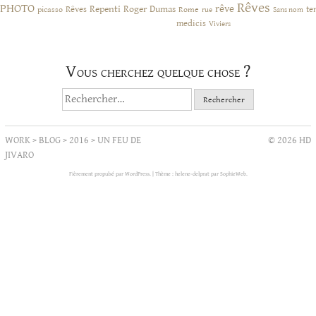
Rêves
PHOTO
rêve
Rêves
Repenti
Roger Dumas
picasso
Rome
te
rue
Sans nom
medicis
Viviers
Vous cherchez quelque chose ?
Rechercher :
WORK
>
BLOG
>
2016
>
UN FEU DE
© 2026 HD
JIVARO
Fièrement propulsé par WordPress.
|
Thème : helene-delprat par
SophieWeb
.