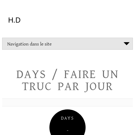
Aller
au
contenu
H.D
"Dans
Navigation dans le site
la
vie
on
devrait
DAYS / FAIRE UN
tout
essayer
TRUC PAR JOUR
sauf
l'inceste
et
la
danse
folklorique"
DAYS
Christopher
Lee
–