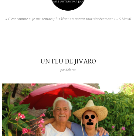
FAIRE UN TRUC PAR JOUR
« C’est comme si je me sentais plus léger en notant tout sincèrement » – S Maraï
UN FEU DE JIVARO
par
delprat